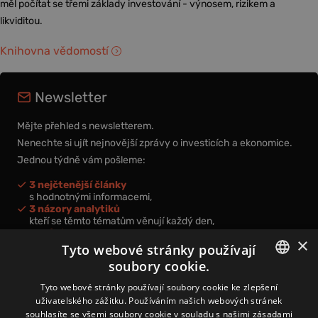
měl počítat se třemi základy investování - výnosem, rizikem a
likviditou.
Knihovna vědomostí
Newsletter
Mějte přehled s newsletterem.
Nenechte si ujít nejnovější zprávy o investicích a ekonomice.
Jednou týdně vám pošleme:
3 nejčtenější články
s hodnotnými informacemi,
3 názory analytiků
kteří se těmto tématům věnují každý den,
nová videa a podcasty
×
k prohloubení vašich znalostí.
Tyto webové stránky používají
soubory cookie.
CZECH
Tyto webové stránky používají soubory cookie ke zlepšení
uživatelského zážitku. Používáním našich webových stránek
CZ
souhlasíte se všemi soubory cookie v souladu s našimi zásadami
Přihlášením k newsletteru vyjadřujete svůj souhlas s
podmínkami