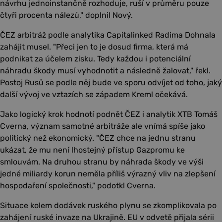
návrhu jednoinstančně rozhoduje, ruší v průměru pouze
čtyři procenta nálezů," doplnil Nový.
ČEZ arbitráž podle analytika Capitalinked Radima Dohnala
zahájit musel. "Přeci jen to je dosud firma, která má
podnikat za účelem zisku. Tedy každou i potenciální
náhradu škody musí vyhodnotit a následně žalovat," řekl.
Postoj Rusů se podle něj bude ve sporu odvíjet od toho, jaký
další vývoj ve vztazích se západem Kreml očekává.
Jako logický krok hodnotí podnět ČEZ i analytik XTB Tomáš
Cverna, význam samotné arbitráže ale vnímá spíše jako
politický než ekonomický. "ČEZ chce na jednu stranu
ukázat, že mu není lhostejný přístup Gazpromu ke
smlouvám. Na druhou stranu by náhrada škody ve výši
jedné miliardy korun neměla příliš výrazný vliv na zlepšení
hospodaření společnosti," podotkl Cverna.
Situace kolem dodávek ruského plynu se zkomplikovala po
zahájení ruské invaze na Ukrajině. EU v odvetě přijala sérii