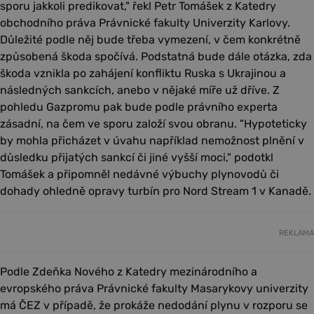
sporu jakkoli predikovat," řekl Petr Tomášek z Katedry
obchodního práva Právnické fakulty Univerzity Karlovy.
Důležité podle něj bude třeba vymezení, v čem konkrétně
způsobená škoda spočívá. Podstatná bude dále otázka, zda
škoda vznikla po zahájení konfliktu Ruska s Ukrajinou a
následných sankcích, anebo v nějaké míře už dříve. Z
pohledu Gazpromu pak bude podle právního experta
zásadní, na čem ve sporu založí svou obranu. "Hypoteticky
by mohla přicházet v úvahu například nemožnost plnění v
důsledku přijatých sankcí či jiné vyšší moci," podotkl
Tomášek a připomněl nedávné výbuchy plynovodů či
dohady ohledně opravy turbín pro Nord Stream 1 v Kanadě.
REKLAMA
Podle Zdeňka Nového z Katedry mezinárodního a
evropského práva Právnické fakulty Masarykovy univerzity
má ČEZ v případě, že prokáže nedodání plynu v rozporu se