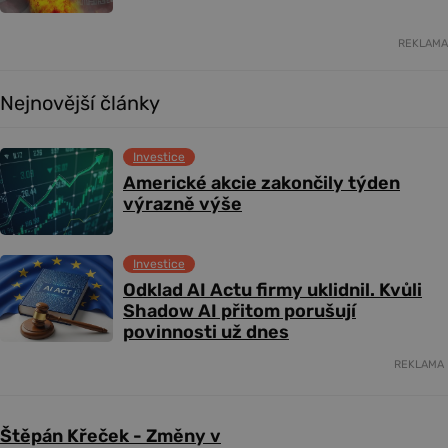
REKLAMA
Nejnovější články
Investice
Americké akcie zakončily týden
výrazně výše
Investice
Odklad AI Actu firmy uklidnil. Kvůli
Shadow AI přitom porušují
povinnosti už dnes
REKLAMA
Štěpán Křeček - Změny v