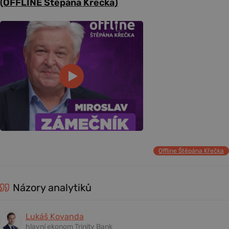
(OFFLINE Štěpána Křečka)
Offline Štěpána Křečka
Názory analytiků
Lukáš Kovanda
hlavní ekonom Trinity Bank