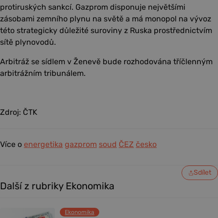
protiruských sankcí. Gazprom disponuje největšími
zásobami zemního plynu na světě a má monopol na vývoz
této strategicky důležité suroviny z Ruska prostřednictvím
sítě plynovodů.
Arbitráž se sídlem v Ženevě bude rozhodována tříčlenným
arbitrážním tribunálem.
Zdroj: ČTK
Více o
energetika
gazprom
soud
ČEZ
česko
Sdílet
Další z rubriky Ekonomika
Ekonomika