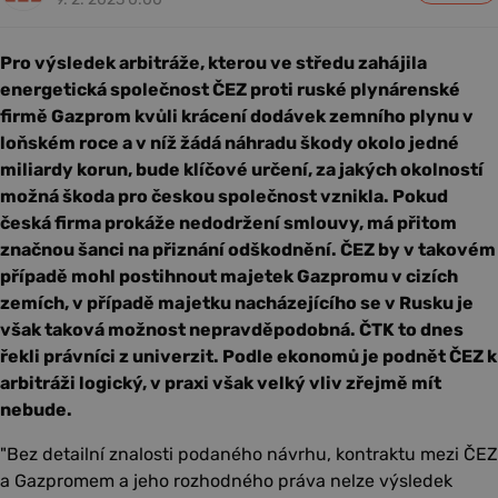
Pro výsledek arbitráže, kterou ve středu zahájila
energetická společnost ČEZ proti ruské plynárenské
firmě Gazprom kvůli krácení dodávek zemního plynu v
loňském roce a v níž žádá náhradu škody okolo jedné
miliardy korun, bude klíčové určení, za jakých okolností
možná škoda pro českou společnost vznikla. Pokud
česká firma prokáže nedodržení smlouvy, má přitom
značnou šanci na přiznání odškodnění. ČEZ by v takovém
případě mohl postihnout majetek Gazpromu v cizích
zemích, v případě majetku nacházejícího se v Rusku je
však taková možnost nepravděpodobná. ČTK to dnes
řekli právníci z univerzit. Podle ekonomů je podnět ČEZ k
arbitráži logický, v praxi však velký vliv zřejmě mít
nebude.
"Bez detailní znalosti podaného návrhu, kontraktu mezi ČEZ
a Gazpromem a jeho rozhodného práva nelze výsledek