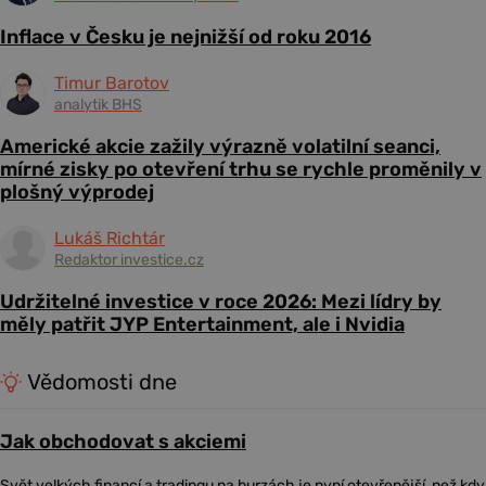
Inflace v Česku je nejnižší od roku 2016
Timur Barotov
analytik BHS
Americké akcie zažily výrazně volatilní seanci,
mírné zisky po otevření trhu se rychle proměnily v
plošný výprodej
Lukáš Richtár
Redaktor investice.cz
Udržitelné investice v roce 2026: Mezi lídry by
měly patřit JYP Entertainment, ale i Nvidia
Vědomosti dne
Jak obchodovat s akciemi
Svět velkých financí a tradingu na burzách je nyní otevřenější, než kdy