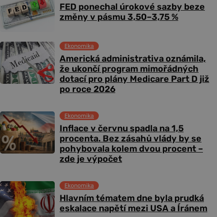
FED ponechal úrokové sazby beze
změny v pásmu 3,50–3,75 %
Ekonomika
Americká administrativa oznámila,
že ukončí program mimořádných
dotací pro plány Medicare Part D již
po roce 2026
Ekonomika
Inflace v červnu spadla na 1,5
procenta. Bez zásahů vlády by se
pohybovala kolem dvou procent –
zde je výpočet
Ekonomika
Hlavním tématem dne byla prudká
eskalace napětí mezi USA a Íránem