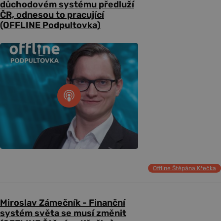
důchodovém systému předluží
ČR, odnesou to pracující
(OFFLINE Podpultovka)
Offline Štěpána Křečka
Miroslav Zámečník - Finanční
systém světa se musí změnit