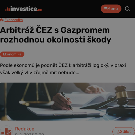
Menu
/
Ekonomika
Arbitráž ČEZ s Gazpromem
rozhodnou okolnosti škody
Ekonomika
Podle ekonomů je podnět ČEZ k arbitráži logický, v praxi
však velký vliv zřejmě mít nebude...
Redakce
Sdílet
9. 2. 2023 0:00