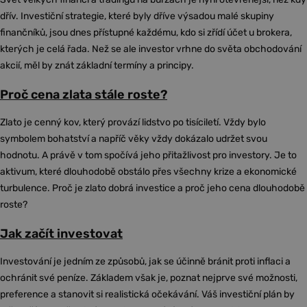
dřív. Investiční strategie, které byly dříve výsadou malé skupiny
finančníků, jsou dnes přístupné každému, kdo si zřídí účet u brokera,
kterých je celá řada. Než se ale investor vrhne do světa obchodování
akcií, měl by znát základní termíny a principy.
Proč cena zlata stále roste?
Zlato je cenný kov, který provází lidstvo po tisíciletí. Vždy bylo
symbolem bohatství a napříč věky vždy dokázalo udržet svou
hodnotu. A právě v tom spočívá jeho přitažlivost pro investory. Je to
aktivum, které dlouhodobě obstálo přes všechny krize a ekonomické
turbulence. Proč je zlato dobrá investice a proč jeho cena dlouhodobě
roste?
Jak začít investovat
Investování je jedním ze způsobů, jak se účinně bránit proti inflaci a
ochránit své peníze. Základem však je, poznat nejprve své možnosti,
preference a stanovit si realistická očekávání. Váš investiční plán by