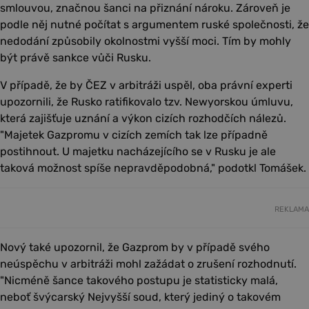
smlouvou, značnou šanci na přiznání nároku. Zároveň je
podle něj nutné počítat s argumentem ruské společnosti, že
nedodání způsobily okolnostmi vyšší moci. Tím by mohly
být právě sankce vůči Rusku.
V případě, že by ČEZ v arbitráži uspěl, oba právní experti
upozornili, že Rusko ratifikovalo tzv. Newyorskou úmluvu,
která zajišťuje uznání a výkon cizích rozhodčích nálezů.
"Majetek Gazpromu v cizích zemích tak lze případně
postihnout. U majetku nacházejícího se v Rusku je ale
taková možnost spíše nepravděpodobná," podotkl Tomášek.
REKLAMA
Nový také upozornil, že Gazprom by v případě svého
neúspěchu v arbitráži mohl zažádat o zrušení rozhodnutí.
"Nicméně šance takového postupu je statisticky malá,
neboť švýcarský Nejvyšší soud, který jediný o takovém