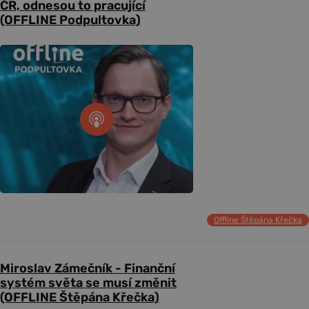
ČR, odnesou to pracující
(OFFLINE Podpultovka)
Offline Štěpána Křečka
Miroslav Zámečník - Finanční
systém světa se musí změnit
(OFFLINE Štěpána Křečka)