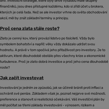
dřív. Investiční strategie, které byly dříve výsadou malé skupiny
finančníků, jsou dnes přístupné každému, kdo si zřídí účet u brokera,
kterých je celá řada. Než se ale investor vrhne do světa obchodování
akcií, měl by znát základní termíny a principy.
Proč cena zlata stále roste?
Zlato je cenný kov, který provází lidstvo po tisíciletí. Vždy bylo
symbolem bohatství a napříč věky vždy dokázalo udržet svou
hodnotu. A právě v tom spočívá jeho přitažlivost pro investory. Je to
aktivum, které dlouhodobě obstálo přes všechny krize a ekonomické
turbulence. Proč je zlato dobrá investice a proč jeho cena dlouhodobě
roste?
Jak začít investovat
Investování je jedním ze způsobů, jak se účinně bránit proti inflaci a
ochránit své peníze. Základem však je, poznat nejprve své možnosti,
preference a stanovit si realistická očekávání. Váš investiční plán by
měl počítat se třemi základy investování - výnosem, rizikem a