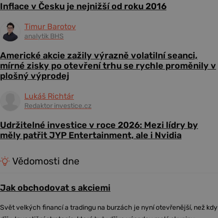
Inflace v Česku je nejnižší od roku 2016
Timur Barotov
analytik BHS
Americké akcie zažily výrazně volatilní seanci,
mírné zisky po otevření trhu se rychle proměnily v
plošný výprodej
Lukáš Richtár
Redaktor investice.cz
Udržitelné investice v roce 2026: Mezi lídry by
měly patřit JYP Entertainment, ale i Nvidia
Vědomosti dne
Jak obchodovat s akciemi
Svět velkých financí a tradingu na burzách je nyní otevřenější, než kdy