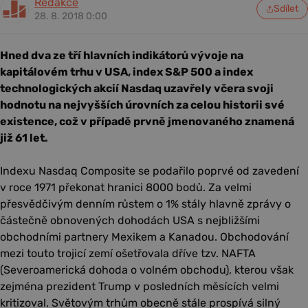
Redakce
Sdílet
28. 8. 2018 0:00
Hned dva ze tří hlavních indikátorů vývoje na
kapitálovém trhu v USA, index S&P 500 a index
technologických akcií Nasdaq uzavřely včera svoji
hodnotu na nejvyšších úrovních za celou historii své
existence, což v případě prvně jmenovaného znamená
již 61 let.
Indexu Nasdaq Composite se podařilo poprvé od zavedení
v roce 1971 překonat hranici 8000 bodů. Za velmi
přesvědčivým denním růstem o 1% stály hlavně zprávy o
částečně obnovených dohodách USA s nejbližšími
obchodními partnery Mexikem a Kanadou. Obchodování
mezi touto trojicí zemí ošetřovala dříve tzv. NAFTA
(Severoamerická dohoda o volném obchodu), kterou však
zejména prezident Trump v posledních měsících velmi
kritizoval. Světovým trhům obecně stále prospívá silný