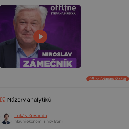
Offline Štěpána Křečka
Názory analytiků
Lukáš Kovanda
hlavní ekonom Trinity Bank