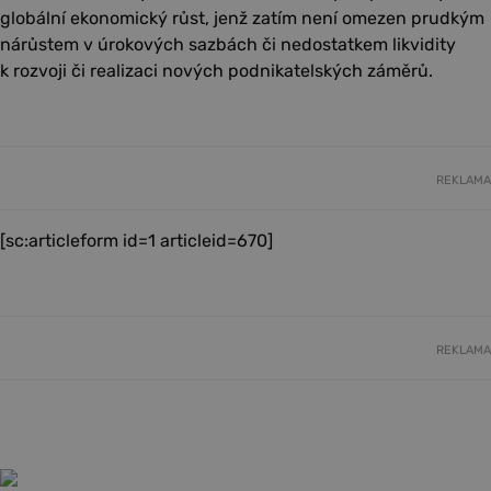
globální ekonomický růst, jenž zatím není omezen prudkým
nárůstem v úrokových sazbách či nedostatkem likvidity
k rozvoji či realizaci nových podnikatelských záměrů.
REKLAMA
[sc:articleform id=1 articleid=670]
REKLAMA