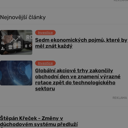
REKLAMA
Nejnovější články
Investice
Sedm ekonomických pojmů, které by
měl znát každý
Investice
Globální akciové trhy zakončily
obchodní den ve znamení výrazné
rotace zpět do technologického
sektoru
REKLAMA
Štěpán Křeček - Změny v
důchodovém systému předluží