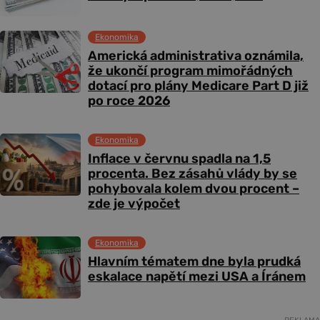
Ekonomika
Americká administrativa oznámila,
že ukončí program mimořádných
dotací pro plány Medicare Part D již
po roce 2026
Ekonomika
Inflace v červnu spadla na 1,5
procenta. Bez zásahů vlády by se
pohybovala kolem dvou procent –
zde je výpočet
Ekonomika
Hlavním tématem dne byla prudká
eskalace napětí mezi USA a Íránem