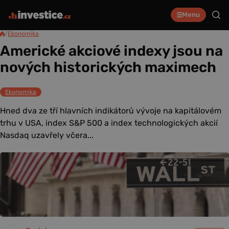
Menu
/
Ekonomika
Americké akciové indexy jsou na
nových historických maximech
Ekonomika
Hned dva ze tří hlavních indikátorů vývoje na kapitálovém
trhu v USA, index S&P 500 a index technologických akcií
Nasdaq uzavřely včera...