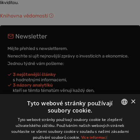
likviditou.
Knihovna vědomostí
Newsletter
Mějte přehled s newsletterem.
Nenechte si ujít nejnovější zprávy o investicích a ekonomice.
Jednou týdně vám pošleme:
3 nejčtenější články
s hodnotnými informacemi,
3 názory analytiků
kteří se těmto tématům věnují každý den,
nová videa a podcasty
×
k prohloubení vašich znalostí.
Tyto webové stránky používají
soubory cookie.
CZECH
Tyto webové stránky používají soubory cookie ke zlepšení
uživatelského zážitku. Používáním našich webových stránek
CZ
souhlasíte se všemi soubory cookie v souladu s našimi zásadami
Přihlášením k newsletteru vyjadřujete svůj souhlas s
podmínkami
používání souborů cookie.
Více informací
zpracování osobních údajů
.