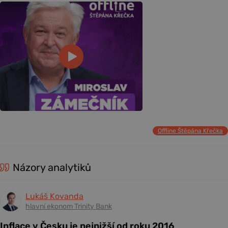
Offline Štěpána Křečka
Názory analytiků
Lukáš Kovanda
hlavní ekonom Trinity Bank
Inflace v Česku je nejnižší od roku 2016