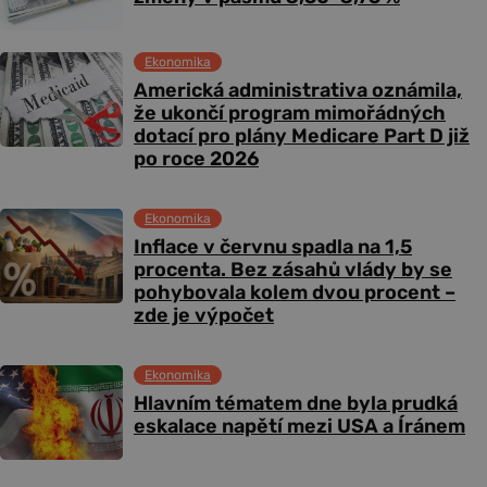
Ekonomika
Americká administrativa oznámila,
že ukončí program mimořádných
dotací pro plány Medicare Part D již
po roce 2026
Ekonomika
Inflace v červnu spadla na 1,5
procenta. Bez zásahů vlády by se
pohybovala kolem dvou procent –
zde je výpočet
Ekonomika
Hlavním tématem dne byla prudká
eskalace napětí mezi USA a Íránem