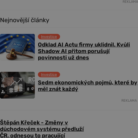
REKLAMA
Nejnovější články
Investice
Odklad AI Actu firmy uklidnil. Kvůli
Shadow AI přitom porušují
povinnosti už dnes
Investice
Sedm ekonomických pojmů, které by
měl znát každý
REKLAMA
Štěpán Křeček - Změny v
důchodovém systému předluží
ČR, odnesou to pracující