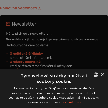
Knihovna vědomostí
Newsletter
Mějte přehled s newsletterem.
Nenechte si ujít nejnovější zprávy o investicích a ekonomice.
Jednou týdně vám pošleme:
3 nejčtenější články
s hodnotnými informacemi,
3 názory analytiků
kteří se těmto tématům věnují každý den,
nová videa a podcasty
×
k prohloubení vašich znalostí.
Tyto webové stránky používají
soubory cookie.
CZECH
Tyto webové stránky používají soubory cookie ke zlepšení
uživatelského zážitku. Používáním našich webových stránek
CZ
souhlasíte se všemi soubory cookie v souladu s našimi zásadami
Přihlášením k newsletteru vyjadřujete svůj souhlas s
podmínkami
používání souborů cookie.
Více informací
zpracování osobních údajů
.