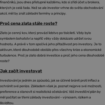
finančníků, jsou dnes přístupné každému, kdo si zřídí účet u brokera,
kterých je celá řada. Než se ale investor vrhne do světa obchodování
akcií, měl by znát základní termíny a principy.
Proč cena zlata stále roste?
Zlato je cenný kov, který provází lidstvo po tisíciletí. Vždy bylo
symbolem bohatství a napříč věky vždy dokázalo udržet svou
hodnotu. A právě v tom spočívá jeho přitažlivost pro investory. Je to
aktivum, které dlouhodobě obstálo přes všechny krize a ekonomické
turbulence. Proč je zlato dobrá investice a proč jeho cena dlouhodobě
roste?
Jak začít investovat
Investování je jedním ze způsobů, jak se účinně bránit proti inflaci a
ochránit své peníze. Základem však je, poznat nejprve své možnosti,
preference a stanovit si realistická očekávání. Váš investiční plán by
měl počítat se třemi základy investování - výnosem, rizikem a
likviditou.