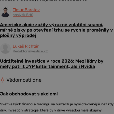
Timur Barotov
analytik BHS
Americké akcie zažily výrazně volatilní seanci,
mírné zisky po otevření trhu se rychle proměnily v
plošný výprodej
Lukáš Richtár
Redaktor investice.cz
Udržitelné investice v roce 2026: Mezi lídry by
měly patřit JYP Entertainment, ale i Nvidia
Vědomosti dne
Jak obchodovat s akciemi
Svět velkých financí a tradingu na burzách je nyní otevřenější, než kdy
dřív. Investiční strategie, které byly dříve výsadou malé skupiny