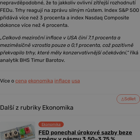
nepravděpodobné, že to jakkoliv ovlivní zítřejší rozhodnutí
FEDu. Trhy reagují na zprávu silným růstem. Index S&P 500
přidává více než 3 procenta a index Nasdaq Composite
dokonce více než 4 procenta.
„Celková meziroční inflace v USA činí 7,1 procenta a
meziměsíčně vzrostla pouze o 0,1 procenta, což pozitivně
překvapilo trhy, které měly konzervativnější očekávání,“
říká
analytik BHS Timur Barotov.
Více o
cena
ekonomika
inflace
usa
Sdílet
Další z rubriky Ekonomika
Ekonomika
FED ponechal úrokové sazby beze
změny v pásmu 3,50–3,75 %