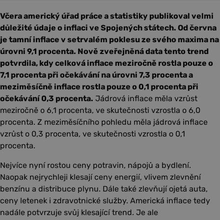
Včera americký úřad práce a statistiky publikoval velmi
důležité údaje o inflaci ve Spojených státech. Od června
je tamní inflace v setrvalém poklesu ze svého maxima na
úrovni 9,1 procenta. Nově zveřejněná data tento trend
potvrdila, kdy celková inflace meziročně rostla pouze o
7,1 procenta při očekávání na úrovni 7,3 procenta a
meziměsíčně inflace rostla pouze o 0,1 procenta při
očekávání 0,3 procenta.
Jádrová inflace měla vzrůst
meziročně o 6,1 procenta, ve skutečnosti vzrostla o 6,0
procenta. Z meziměsíčního pohledu měla jádrová inflace
vzrůst o 0,3 procenta, ve skutečnosti vzrostla o 0,1
procenta.
Nejvíce nyní rostou ceny potravin, nápojů a bydlení.
Naopak nejrychleji klesají ceny energií, vlivem zlevnění
benzínu a distribuce plynu. Dále také zlevňují ojetá auta,
ceny letenek i zdravotnické služby. Americká inflace tedy
nadále potvrzuje svůj klesající trend. Je ale