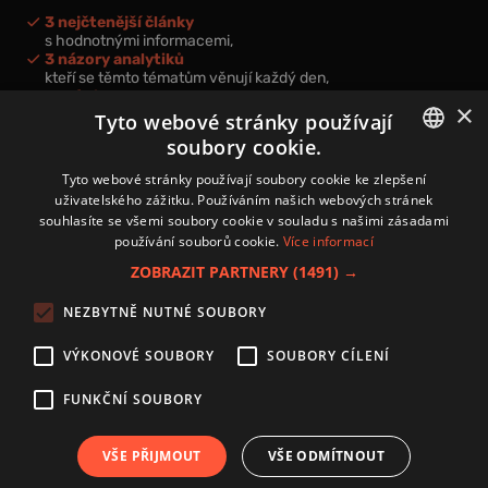
3 nejčtenější články
s hodnotnými informacemi,
3 názory analytiků
kteří se těmto tématům věnují každý den,
nová videa a podcasty
×
k prohloubení vašich znalostí.
Tyto webové stránky používají
soubory cookie.
CZECH
Tyto webové stránky používají soubory cookie ke zlepšení
uživatelského zážitku. Používáním našich webových stránek
CZ
souhlasíte se všemi soubory cookie v souladu s našimi zásadami
Přihlášením k newsletteru vyjadřujete svůj souhlas s
podmínkami
používání souborů cookie.
Více informací
zpracování osobních údajů
.
ZOBRAZIT PARTNERY
(1491) →
Kontakt
NEZBYTNĚ NUTNÉ SOUBORY
Zásady používání souborů cookies
Zpracování osobních údajů
VÝKONOVÉ SOUBORY
SOUBORY CÍLENÍ
Autoři
Nastavení cookies
FUNKČNÍ SOUBORY
VŠE PŘIJMOUT
VŠE ODMÍTNOUT