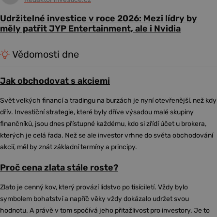
Udržitelné investice v roce 2026: Mezi lídry by
měly patřit JYP Entertainment, ale i Nvidia
Vědomosti dne
Jak obchodovat s akciemi
Svět velkých financí a tradingu na burzách je nyní otevřenější, než kdy
dřív. Investiční strategie, které byly dříve výsadou malé skupiny
finančníků, jsou dnes přístupné každému, kdo si zřídí účet u brokera,
kterých je celá řada. Než se ale investor vrhne do světa obchodování
akcií, měl by znát základní termíny a principy.
Proč cena zlata stále roste?
Zlato je cenný kov, který provází lidstvo po tisíciletí. Vždy bylo
symbolem bohatství a napříč věky vždy dokázalo udržet svou
hodnotu. A právě v tom spočívá jeho přitažlivost pro investory. Je to