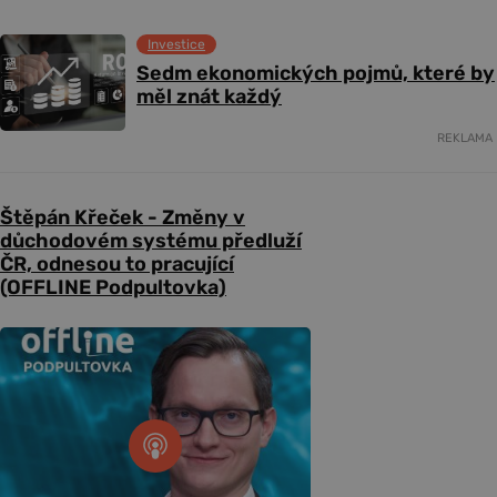
Investice
Sedm ekonomických pojmů, které by
měl znát každý
REKLAMA
Štěpán Křeček - Změny v
důchodovém systému předluží
ČR, odnesou to pracující
(OFFLINE Podpultovka)