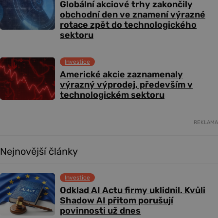
Globální akciové trhy zakončily
obchodní den ve znamení výrazné
rotace zpět do technologického
sektoru
Investice
Americké akcie zaznamenaly
výrazný výprodej, především v
technologickém sektoru
REKLAMA
Nejnovější články
Investice
Odklad AI Actu firmy uklidnil. Kvůli
Shadow AI přitom porušují
povinnosti už dnes