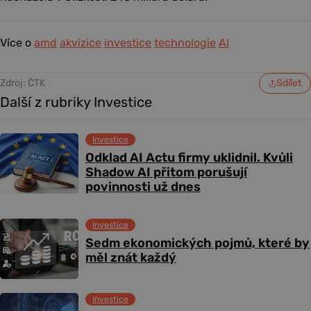
Více o
amd
akvizice
investice
technologie
AI
Zdroj: ČTK
Sdílet
Další z rubriky Investice
Investice
Odklad AI Actu firmy uklidnil. Kvůli
Shadow AI přitom porušují
povinnosti už dnes
Investice
Sedm ekonomických pojmů, které by
měl znát každý
Investice