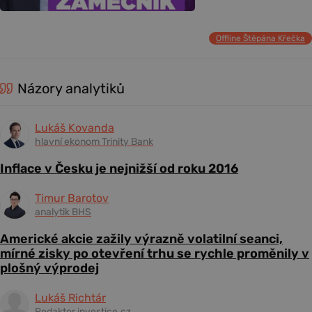
Offline Štěpána Křečka
Názory analytiků
Lukáš Kovanda
hlavní ekonom Trinity Bank
Inflace v Česku je nejnižší od roku 2016
Timur Barotov
analytik BHS
Americké akcie zažily výrazně volatilní seanci,
mírné zisky po otevření trhu se rychle proměnily v
plošný výprodej
Lukáš Richtár
Redaktor investice.cz