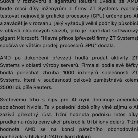
Suová v rozhovoru s agenturu Reuters uvedla, že AMD
bude moci díky inženýrům z firmy ZT Systems rychleji
testovat nejnovější grafické procesory (GPU) určené pro AI
a zavádět je v rozsahu, jaký vyžadují velké podniky působící
v oblasti cloudových služeb, jako je například softwarový
gigant Microsoft. "Hlavní přínos (převzetí firmy ZT Systems)
spočívá ve větším prodeji procesorů GPU," dodala.
AMD po dokončení převzetí hodlá prodat aktivity ZT
Systems v oblasti výroby serverů. Firma si podle své šéfky
hodlá ponechat zhruba 1000 inženýrů společnosti ZT
Systems, která v současnosti celkově zaměstnává kolem
2500 lidí, píše Reuters.
Světovému trhu s čipy pro AI nyní dominuje americká
společnost Nvidia. Ta v poslední době díky vlně zájmu o AI
zažívá překotný růst. Tržní hodnota podniku letos díky
prudkému růstu ceny akcií překročila tři biliony dolarů. Tržní
hodnota AMD se na konci pátečního obchodování
nacházela v blízkosti 240 miliard dolarů.