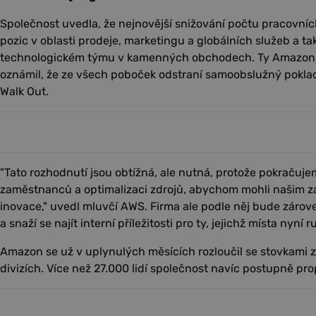
Společnost uvedla, že nejnovější snižování počtu pracovních
pozic v oblasti prodeje, marketingu a globálních služeb a ta
technologickém týmu v kamenných obchodech. Ty Amazon ot
oznámil, že ze všech poboček odstraní samoobslužný pokla
Walk Out.
"Tato rozhodnutí jsou obtížná, ale nutná, protože pokračuje
zaměstnanců a optimalizaci zdrojů, abychom mohli našim 
inovace," uvedl mluvčí AWS. Firma ale podle něj bude zárov
a snaží se najít interní příležitosti pro ty, jejichž místa nyní ru
Amazon se už v uplynulých měsících rozloučil se stovkami
divizích. Více než 27.000 lidí společnost navíc postupně pro