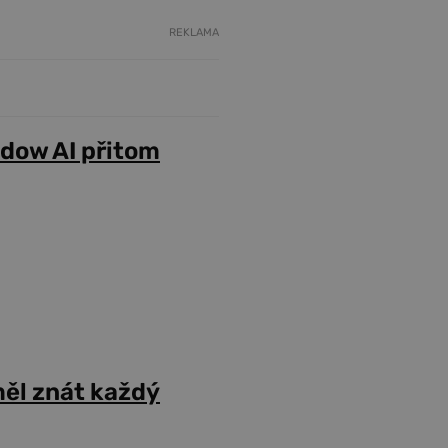
REKLAMA
adow AI přitom
ěl znát každý