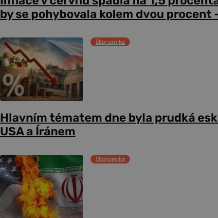
Inflace v červnu spadla na 1,5 procent
by se pohybovala kolem dvou procent –
Ekonomika
Hlavním tématem dne byla prudká esk
USA a Íránem
Ekonomika