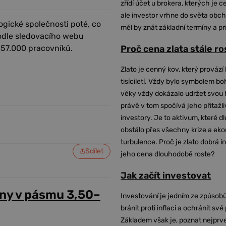
zřídí účet u brokera, kterých je c
ale investor vrhne do světa obch
ogické společnosti poté, co
měl by znát základní termíny a pr
Podle sledovacího webu
ž 57.000 pracovníků.
Proč cena zlata stále r
Zlato je cenný kov, který provází 
tisíciletí. Vždy bylo symbolem bo
věky vždy dokázalo udržet svou 
právě v tom spočívá jeho přitažli
investory. Je to aktivum, které 
obstálo přes všechny krize a ek
turbulence. Proč je zlato dobrá i
Sdílet
jeho cena dlouhodobě roste?
Jak začít investovat
ny v pásmu 3,50–
Investování je jedním ze způsobů
bránit proti inflaci a ochránit své
Základem však je, poznat nejprv