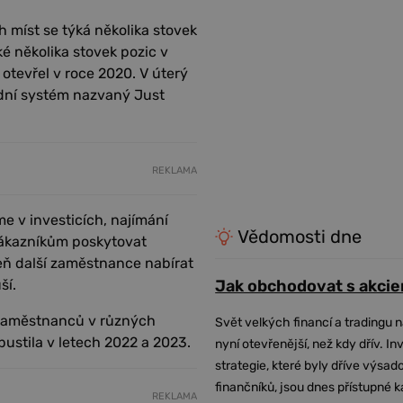
 míst se týká několika stovek
ké několika stovek pozic v
evřel v roce 2020. V úterý
dní systém nazvaný Just
REKLAMA
me v investicích, najímání
Vědomosti dne
zákazníkům poskytovat
eň další zaměstnance nabírat
ší.
Jak obchodovat s akcie
 zaměstnanců v různých
Svět velkých financí a tradingu 
pustila v letech 2022 a 2023.
nyní otevřenější, než kdy dřív. In
strategie, které byly dříve výsa
finančníků, jsou dnes přístupné 
REKLAMA