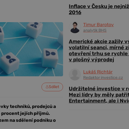
Inflace v Česku je nejni
2016
Timur Barotov
analytik BHS
Americké akcie zažily 
volatilní seanci, mírné 
otevření trhu se rychle
v plošný výprodej
Lukáš Richtár
Redaktor investice.cz
Sdílet
Udržitelné investice v 
Mezi lídry by měly patři
Entertainment, ale i Nvi
vky techniků, prodejců a
 procent jejích příjmů.
zem na sdělení podniku o