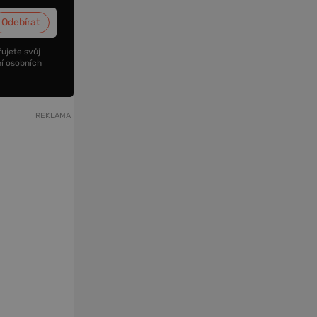
ujete svůj
í osobních
REKLAMA