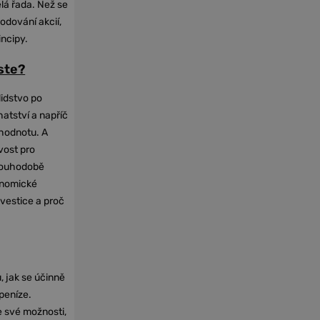
elá řada. Než se
odování akcií,
incipy.
oste?
lidstvo po
hatství a napříč
hodnotu. A
vost pro
dlouhodobě
onomické
nvestice a proč
, jak se účinně
 peníze.
e své možnosti,