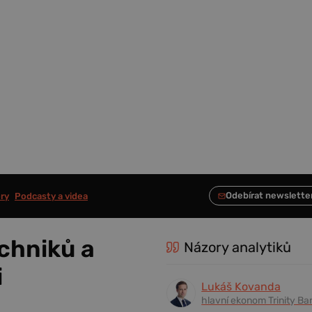
ry
Podcasty a videa
chniků a
Názory analytiků
i
Lukáš Kovanda
hlavní ekonom Trinity Ba