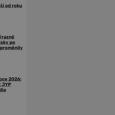
žší od roku
výrazně
zisky po
 proměnily
roce 2026:
t JYP
dia