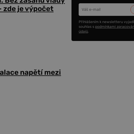
a. Bez zásahů vlády
 zde je výpočet
Přihlášením k newsletteru vyjadř
souhlas s
podmínkami zpracován
údajů
.
alace napětí mezi