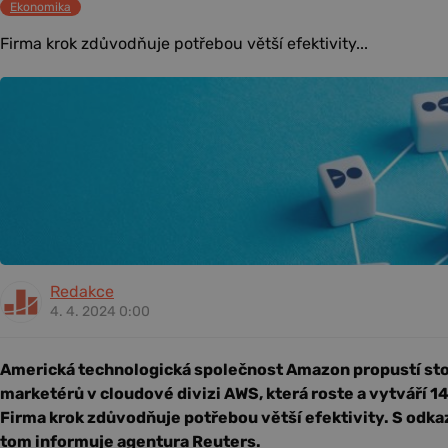
Ekonomika
Firma krok zdůvodňuje potřebou větší efektivity...
Redakce
4. 4. 2024 0:00
Americká technologická společnost Amazon propustí sto
marketérů v cloudové divizi AWS, která roste a vytváří 14
Firma krok zdůvodňuje potřebou větší efektivity. S odka
tom informuje agentura Reuters.