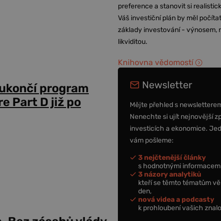
preference a stanovit si realisti
Váš investiční plán by měl počítat
základy investování - výnosem, r
likviditou.
Knihovna vědomostí
Newsletter
 ukončí program
 Part D již po
Mějte přehled s newslettere
Nenechte si ujít nejnovější z
investicích a ekonomice. Je
vám pošleme:
3 nejčtenější články
s hodnotnými informacemi
3 názory analytiků
kteří se těmto tématům vě
den,
nová videa a podcasty
k prohloubení vašich znalo