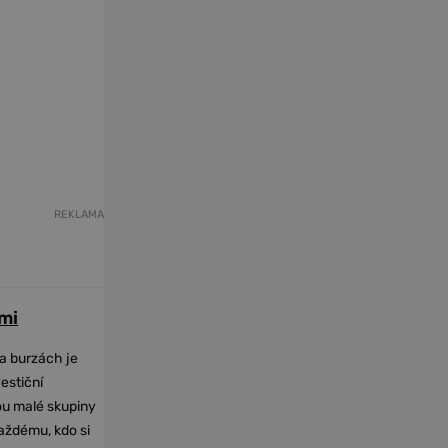
REKLAMA
mi
na burzách je
vestiční
dou malé skupiny
každému, kdo si