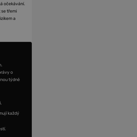
cká očekávání.
 se třemi
izikem a
m.
právy o
dnou týdně
,
nují každý
stí.