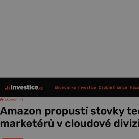
Ekonomika
Investice
Osobní finance
Názo
/
Ekonomika
Amazon propustí stovky te
marketérů v cloudové diviz