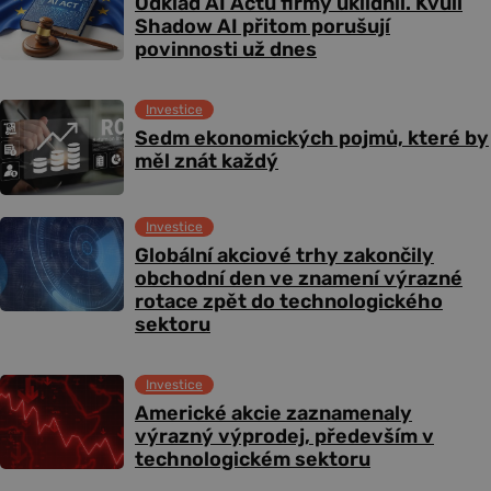
Odklad AI Actu firmy uklidnil. Kvůli
Shadow AI přitom porušují
povinnosti už dnes
Investice
Sedm ekonomických pojmů, které by
měl znát každý
Investice
Globální akciové trhy zakončily
obchodní den ve znamení výrazné
rotace zpět do technologického
sektoru
Investice
Americké akcie zaznamenaly
výrazný výprodej, především v
technologickém sektoru