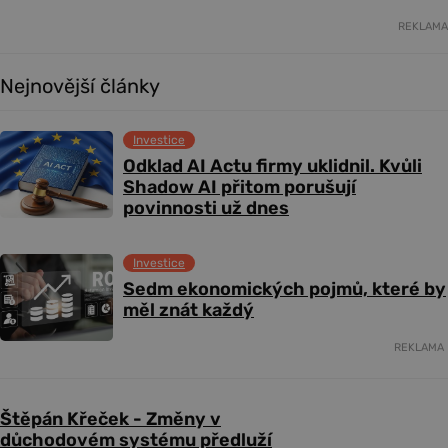
REKLAMA
Nejnovější články
Investice
Odklad AI Actu firmy uklidnil. Kvůli
Shadow AI přitom porušují
povinnosti už dnes
Investice
Sedm ekonomických pojmů, které by
měl znát každý
REKLAMA
Štěpán Křeček - Změny v
důchodovém systému předluží