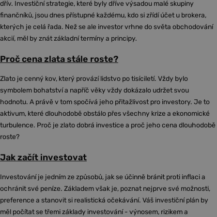
dřív. Investiční strategie, které byly dříve výsadou malé skupiny
finančníků, jsou dnes přístupné každému, kdo si zřídí účet u brokera,
kterých je celá řada. Než se ale investor vrhne do světa obchodování
akcií, měl by znát základní termíny a principy.
Proč cena zlata stále roste?
Zlato je cenný kov, který provází lidstvo po tisíciletí. Vždy bylo
symbolem bohatství a napříč věky vždy dokázalo udržet svou
hodnotu. A právě v tom spočívá jeho přitažlivost pro investory. Je to
aktivum, které dlouhodobě obstálo přes všechny krize a ekonomické
turbulence. Proč je zlato dobrá investice a proč jeho cena dlouhodobě
roste?
Jak začít investovat
Investování je jedním ze způsobů, jak se účinně bránit proti inflaci a
ochránit své peníze. Základem však je, poznat nejprve své možnosti,
preference a stanovit si realistická očekávání. Váš investiční plán by
měl počítat se třemi základy investování - výnosem, rizikem a