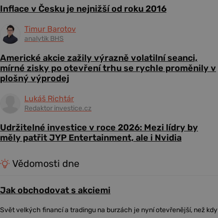
Inflace v Česku je nejnižší od roku 2016
Timur Barotov
analytik BHS
Americké akcie zažily výrazně volatilní seanci,
mírné zisky po otevření trhu se rychle proměnily v
plošný výprodej
Lukáš Richtár
Redaktor investice.cz
Udržitelné investice v roce 2026: Mezi lídry by
měly patřit JYP Entertainment, ale i Nvidia
Vědomosti dne
Jak obchodovat s akciemi
Svět velkých financí a tradingu na burzách je nyní otevřenější, než kdy