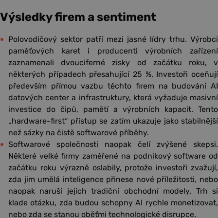
Výsledky firem a sentiment
Polovodičový sektor patří mezi jasné lídry trhu. Výrobci
paměťových karet i producenti výrobních zařízení
zaznamenali dvouciferné zisky od začátku roku, v
některých případech přesahující 25 %. Investoři oceňují
především přímou vazbu těchto firem na budování AI
datových center a infrastruktury, která vyžaduje masivní
investice do čipů, pamětí a výrobních kapacit. Tento
„hardware-first“ přístup se zatím ukazuje jako stabilnější
než sázky na čistě softwarové příběhy.
Softwarové společnosti naopak čelí zvýšené skepsi.
Některé velké firmy zaměřené na podnikový software od
začátku roku výrazně oslabily, protože investoři zvažují,
zda jim umělá inteligence přinese nové příležitosti, nebo
naopak naruší jejich tradiční obchodní modely. Trh si
klade otázku, zda budou schopny AI rychle monetizovat,
nebo zda se stanou oběťmi technologické disrupce.