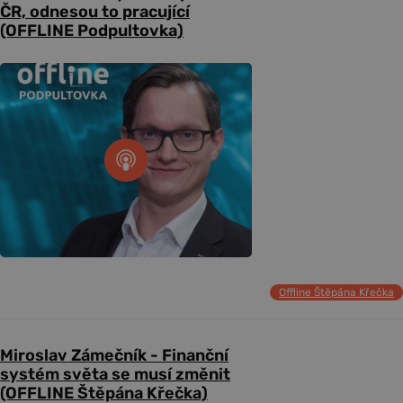
ČR, odnesou to pracující
(OFFLINE Podpultovka)
Offline Štěpána Křečka
Miroslav Zámečník - Finanční
systém světa se musí změnit
(OFFLINE Štěpána Křečka)