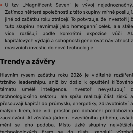
U tzv. „Magnificent Seven“ je vývoj nejednoznačný.
Zatímco některé společnosti z této skupiny mírně posilují,
jiné od začátku roku ztrácejí. To potvrzuje, že investoři již
tuto skupinu nevnímají jako homogenní celek, ale stále
více rozlišují podle konkrétní expozice vůči AI,
kapitálových výdajů a schopnosti generovat návratnost z
masivních investic do nové technologie.
Trendy a závěry
Hlavním rysem začátku roku 2026 je viditelné rozšíření
tržního leadershipu, aniž by došlo k opuštění klíčového
tématu umělé inteligence. Investoři nevystupují z
technologického sektoru, ale spíše realizují část zisků a
přesouvají kapitál do průmyslu, energetiky, zdravotnictví a
malých firem, kde vidí prostor pro dohánění předchozího
zaostávání. AI zůstává jádrem investičního příběhu, avšak
mění se jeho podoba. Místo úzké skupiny největších
technologických firem se do růstu zapojují výrobci