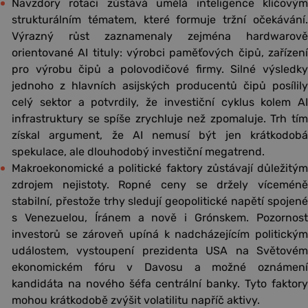
Navzdory rotaci zůstává umělá inteligence klíčovým
strukturálním tématem, které formuje tržní očekávání.
Výrazný růst zaznamenaly zejména hardwarově
orientované AI tituly: výrobci paměťových čipů, zařízení
pro výrobu čipů a polovodičové firmy. Silné výsledky
jednoho z hlavních asijských producentů čipů posílily
celý sektor a potvrdily, že investiční cyklus kolem AI
infrastruktury se spíše zrychluje než zpomaluje. Trh tím
získal argument, že AI nemusí být jen krátkodobá
spekulace, ale dlouhodobý investiční megatrend.
Makroekonomické a politické faktory zůstávají důležitým
zdrojem nejistoty. Ropné ceny se držely víceméně
stabilní, přestože trhy sledují geopolitické napětí spojené
s Venezuelou, Íránem a nově i Grónskem. Pozornost
investorů se zároveň upíná k nadcházejícím politickým
událostem, vystoupení prezidenta USA na Světovém
ekonomickém fóru v Davosu a možné oznámení
kandidáta na nového šéfa centrální banky. Tyto faktory
mohou krátkodobě zvýšit volatilitu napříč aktivy.