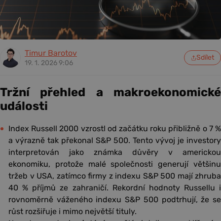
Timur Barotov
Sdílet
19. 1. 2026 9:06
Tržní přehled a makroekonomické
události
Index Russell 2000 vzrostl od začátku roku přibližně o 7 %
a výrazně tak překonal S&P 500. Tento vývoj je investory
interpretován jako známka důvěry v americkou
ekonomiku, protože malé společnosti generují většinu
tržeb v USA, zatímco firmy z indexu S&P 500 mají zhruba
40 % příjmů ze zahraničí. Rekordní hodnoty Russellu i
rovnoměrně váženého indexu S&P 500 podtrhují, že se
růst rozšiřuje i mimo největší tituly.