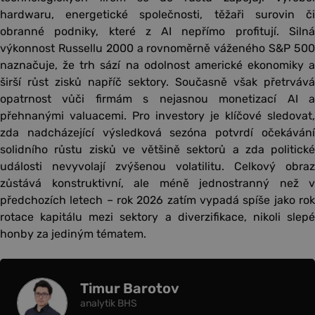
hardwaru, energetické společnosti, těžaři surovin či
obranné podniky, které z AI nepřímo profitují. Silná
výkonnost Russellu 2000 a rovnoměrně váženého S&P 500
naznačuje, že trh sází na odolnost americké ekonomiky a
širší růst zisků napříč sektory. Současně však přetrvává
opatrnost vůči firmám s nejasnou monetizací AI a
přehnanými valuacemi. Pro investory je klíčové sledovat,
zda nadcházející výsledková sezóna potvrdí očekávání
solidního růstu zisků ve většině sektorů a zda politické
události nevyvolají zvýšenou volatilitu. Celkový obraz
zůstává konstruktivní, ale méně jednostranný než v
předchozích letech – rok 2026 zatím vypadá spíše jako rok
rotace kapitálu mezi sektory a diverzifikace, nikoli slepé
honby za jediným tématem.
Timur Barotov
analytik BHS