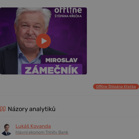
Offline Štěpána Křečka
Názory analytiků
Lukáš Kovanda
hlavní ekonom Trinity Bank