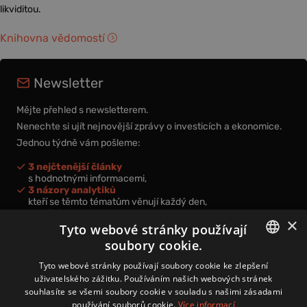
likviditou.
Knihovna vědomostí
Newsletter
Mějte přehled s newsletterem.
Nenechte si ujít nejnovější zprávy o investicích a ekonomice.
Jednou týdně vám pošleme:
3 nejčtenější články
s hodnotnými informacemi,
3 názory analytiků
kteří se těmto tématům věnují každý den,
nová videa a podcasty
×
k prohloubení vašich znalostí.
Tyto webové stránky používají
soubory cookie.
CZECH
Tyto webové stránky používají soubory cookie ke zlepšení
uživatelského zážitku. Používáním našich webových stránek
CZ
souhlasíte se všemi soubory cookie v souladu s našimi zásadami
Přihlášením k newsletteru vyjadřujete svůj souhlas s
podmínkami
používání souborů cookie.
Více informací
zpracování osobních údajů
.