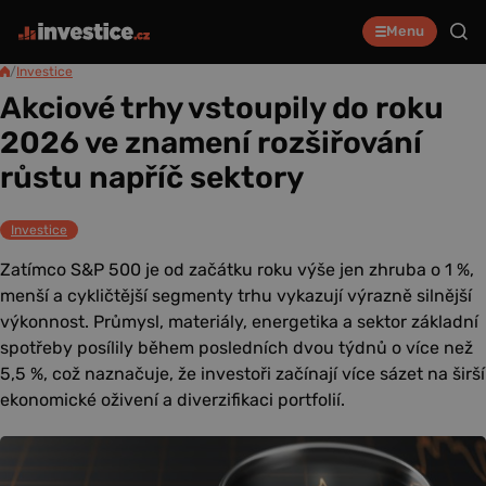
Menu
/
Investice
Akciové trhy vstoupily do roku
2026 ve znamení rozšiřování
růstu napříč sektory
Investice
Zatímco S&P 500 je od začátku roku výše jen zhruba o 1 %,
menší a cykličtější segmenty trhu vykazují výrazně silnější
výkonnost. Průmysl, materiály, energetika a sektor základní
spotřeby posílily během posledních dvou týdnů o více než
5,5 %, což naznačuje, že investoři začínají více sázet na širší
ekonomické oživení a diverzifikaci portfolií.