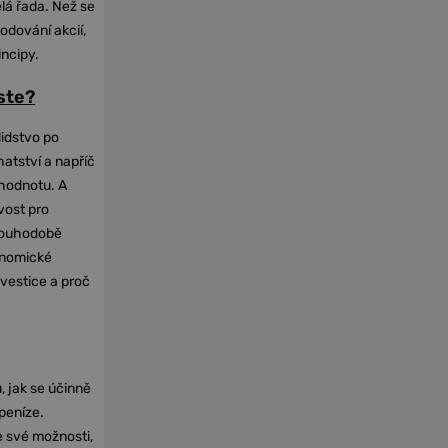
elá řada. Než se
odování akcií,
incipy.
oste?
lidstvo po
hatství a napříč
hodnotu. A
vost pro
dlouhodobě
onomické
nvestice a proč
, jak se účinně
 peníze.
e své možnosti,