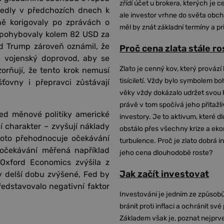
zřídí účet u brokera, kterých je c
edly v předchozích dnech k
ale investor vrhne do světa obch
ě korigovaly po zprávách o
měl by znát základní termíny a pr
 pohybovaly kolem 82 USD za
d Trump zároveň oznámil, že
Proč cena zlata stále r
i vojenský doprovod, aby se
Zlato je cenný kov, který provází 
orňují, že tento krok nemusí
tisíciletí. Vždy bylo symbolem bo
ťovny i přepravci zůstávají
věky vždy dokázalo udržet svou 
právě v tom spočívá jeho přitažli
hled měnové politiky americké
investory. Je to aktivum, které 
í charakter – zvyšují náklady
obstálo přes všechny krize a ek
roto přehodnocuje očekávání
turbulence. Proč je zlato dobrá i
 očekávání měřená například
jeho cena dlouhodobě roste?
Oxford Economics zvýšila z
Jak začít investovat
y delší dobu zvýšené, Fed by
edstavovalo negativní faktor
Investování je jedním ze způsobů
bránit proti inflaci a ochránit své
Základem však je, poznat nejprv