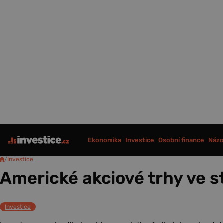
Ekonomika
Investice
Osobní finance
Názo
/
Investice
Americké akciové trhy ve st
Investice