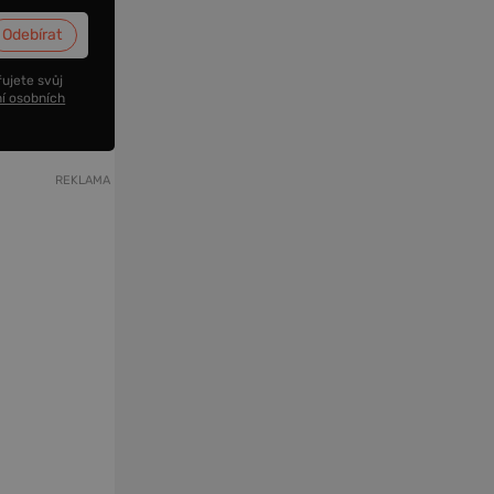
ujete svůj
í osobních
REKLAMA