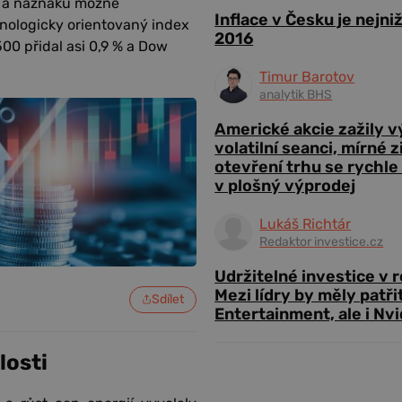
t a náznaků možné
Inflace v Česku je nejni
nologicky orientovaný index
2016
500 přidal asi 0,9 % a Dow
Timur Barotov
analytik BHS
Americké akcie zažily 
volatilní seanci, mírné 
otevření trhu se rychle
v plošný výprodej
Lukáš Richtár
Redaktor investice.cz
Udržitelné investice v 
Mezi lídry by měly patři
Sdílet
Entertainment, ale i Nvi
losti