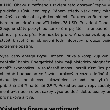
a LNG. Obavy z možného uzavření této dopravní tepny v
prudkému růstu cen ropy. Během středy však ceny mírn
možných diplomatických kontaktech. Futures na Brent se
barel a americká ropa WTI kolem 76 USD. Prezident Donal
Spojené státy poskytnou tankerům pojištění a případně 
obnovil provoz přes Hormuzský průliv. Analytici však upoz
stačit k rychlému obnovení lodní dopravy, protože pojiš
extrémně opatrní.
Vyšší ceny energií zvyšují inflační rizika a komplikují vý
centrální banky. Energetické šoky mají historicky stagflačn
napříč ekonomikou a současně mohou brzdit růst. Trh p
ohledně budoucího snižování úrokových sazeb. Inflační
dvouletým „break-even“ ukazatelem se podle analytiků 
přibližně 2,3 % na téměř 2,9 %. Pokud by ceny ropy zůstal
mohl být nucen držet sazby výše po delší dobu, což by př
pro riziková aktiva.
Výsledky firem a sentiment