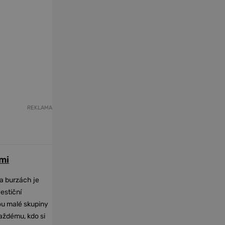
REKLAMA
mi
na burzách je
vestiční
dou malé skupiny
každému, kdo si