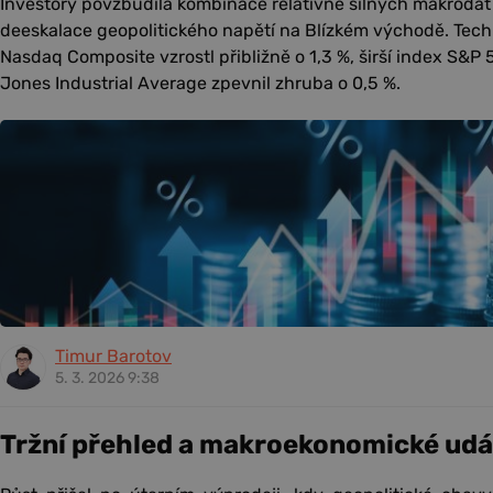
Investory povzbudila kombinace relativně silných makroda
deeskalace geopolitického napětí na Blízkém východě. Tech
Nasdaq Composite vzrostl přibližně o 1,3 %, širší index S&P 
Jones Industrial Average zpevnil zhruba o 0,5 %.
Timur Barotov
5. 3. 2026 9:38
Tržní přehled a makroekonomické udá