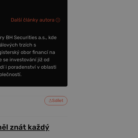
Další články autora
y BH Securities a.s., kde
álových trzích s
sterský obor financí na
 se investování již od
dí i poradenství v oblasti
olečností.
Sdílet
ěl znát každý