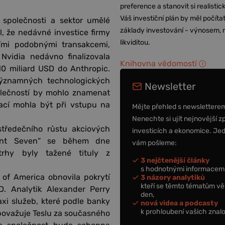
preference a stanovit si realisti
Váš investiční plán by měl počítat
 společnosti a sektor umělé
základy investování - výnosem, r
, že nedávné investice firmy
likviditou.
mi podobnými transakcemi,
Nvidia nedávno finalizovala
Knihovna vědomostí
10 miliard USD do Anthropic.
 významných technologických
Newsletter
olečností by mohlo znamenat
mací mohla být při vstupu na
Mějte přehled s newslettere
Nenechte si ujít nejnovější z
tředečního růstu akciových
investicích a ekonomice. Je
cent Seven“ se během dne
vám pošleme:
trhy byly tažené tituly z
3 nejčtenější články
s hodnotnými informacemi
 of America obnovila pokrytí
3 názory analytiků
kteří se těmto tématům vě
. Analytik Alexander Perry
den,
xi služeb, které podle banky
nová videa a podcasty
k prohloubení vašich znalo
považuje Teslu za současného