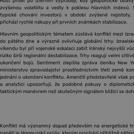
Růst přišel po úterním výprodeji, kdy geopolitické obavy
zvýšenou volatilitu a vedly k poklesu hlavních indexů. S
typické chování investorů v období zvýšené nejistoty,
přichází rychlé nákupy při prvních známkách stabilizace.
Hlavním geopolitickým tématem zůstává konflikt mezi Izrae
do pátého dne a výrazně ovlivňuje globální trhy. Izraels
víkendu byl při vojenské eskalaci zabit íránský nejvyšší vů
riziko širší regionální destabilizace. Trhy reagují velmi citl
ukončení bojů. Sentiment zlepšila zpráva deníku New Yo
ministerstvo zpravodajství prostřednictvím třetí země k
jednání o ukončení konfliktu. Američtí představitelé však po
a analytici upozorňují, že podobné pokusy o diplomati
taktickým manévrem než skutečným signálem blížící se doh
Konflikt má významný dopad především na energetické trh
napětí je Hormuzský průliv, kterým prochází přibližně pěti