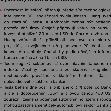
Pozornost investorů přitahují především technologické
inteligence. CEO společnosti Nvidia Jensen Huang uvedl
do startupů OpenAI a Anthropic mohou být poslední
protože obě firmy údajně připravují vstup na burzu. 
investici přibližně 30 miliard USD do OpenAI a zhruba 
Huang zdůraznil, že příležitosti investovat do takto
projektů jsou výjimečné a že plánované IPO těchto sp
konec této kapitoly. OpenAI by podle dřívějších infor
burzu oceněna až na 1 bilion USD.
Technologický sektor byl zároveň hlavním tahounem s
indexů. Všechny společnosti ze skupiny „Magnifi
obchodovaly převážně v kladném teritoriu. Dále 
polovodičového sektoru a bankami.
Tesla během dne posílila přibližně o 3 % poté, co Bank
akcie s doporučením „Buy“ a cílovou cenou 460 USD
zdůraznil zejména potenciál autonomního řízení a robota
mohou zásadně změnit celý automobilový sektor. Banka 