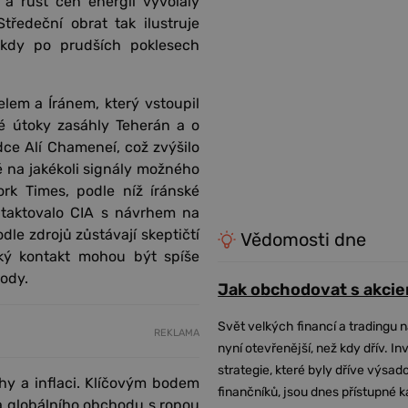
 a růst cen energií vyvolaly
tředeční obrat tak ilustruje
 kdy po prudších poklesech
lem a Íránem, který vstoupil
ké útoky zasáhly Teherán a o
dce Alí Chameneí, což zvýšilo
ivě na jakékoli signály možného
rk Times, podle níž íránské
ontaktovalo CIA s návrhem na
dle zdrojů zůstávají skeptičtí
Vědomosti dne
cký kontakt mohou být spíše
ody.
Jak obchodovat s akcie
Svět velkých financí a tradingu 
REKLAMA
nyní otevřenější, než kdy dřív. In
strategie, které byly dříve výsa
y a inflaci. Klíčovým bodem
finančníků, jsou dnes přístupné 
na globálního obchodu s ropou