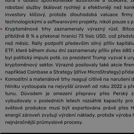
lídra v oblasti spotřebitelské autonomie a očekává,
robotaxi služby škálovat rychleji a efektivněji než kon
investory klíčový, protože dlouhodobá valuace firmy
technologickými a softwarovými projekty, nikoli pouze s 
Kryptoměnové trhy zaznamenaly výrazný růst. Bitco
přibližně 8 % a překonal hranici 73 tisíc USD, což předst
než měsíc. Rally podpořil především silný příliv kapitá
ETF, které během dvou dní zaznamenaly příliv přes 680 
byl politický impuls poté, co prezident Trump vyzval k ury
kryptoměnový sektor. Výrazně posilovaly také akcie fi
například Coinbase a Strategy (dříve MicroStrategy) přidal
Komoditní a materiálové trhy reagují citlivě na narušení
hliníku vystoupala na nejvyšší úroveň od roku 2022 a př
tunu. Důvodem je omezení přepravy přes Perský zá
vybudovaly v posledních letech rozsáhlé kapacity pro 
světové produkce musí být exportována právě přes Ho
energií zároveň zvyšují výrobní náklady, protože výroba h
nejnáročnější průmyslové procesy.