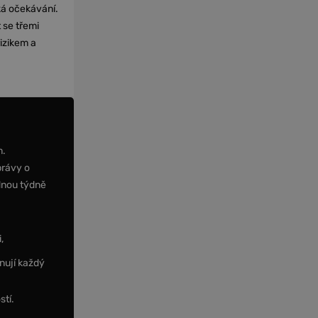
cká očekávání.
 se třemi
izikem a
m.
právy o
dnou týdně
,
nují každý
stí.