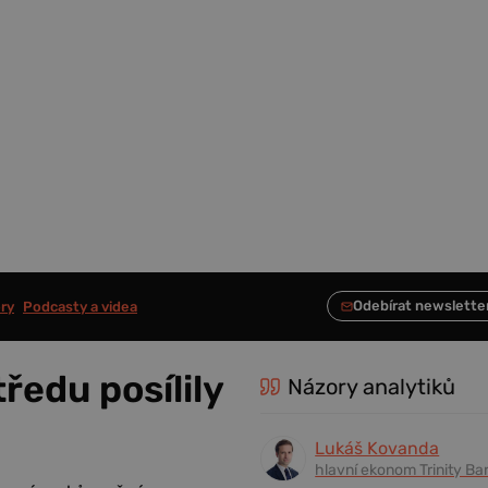
ry
Podcasty a videa
ředu posílily
Názory analytiků
Lukáš Kovanda
hlavní ekonom Trinity Ba