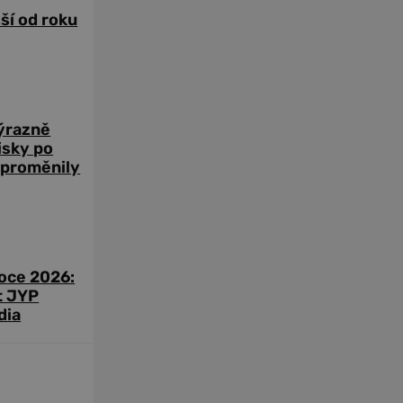
žší od roku
výrazně
zisky po
 proměnily
roce 2026:
t JYP
dia