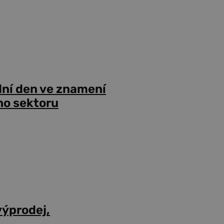
dní den ve znamení
ho sektoru
výprodej,