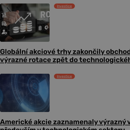
Investice
Globální akciové trhy zakončily obcho
výrazné rotace zpět do technologické
Investice
Americké akcie zaznamenaly výrazný 
především v technologickém sektoru