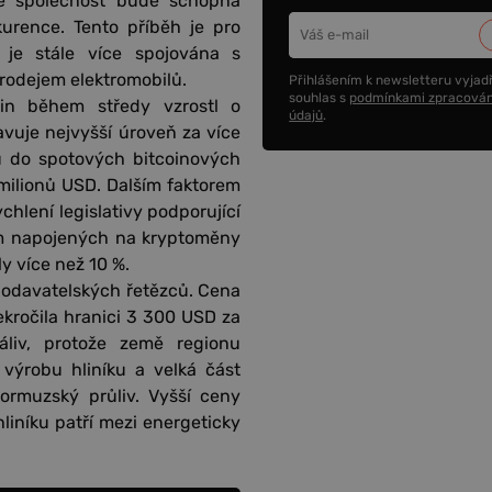
 že společnost bude schopna
kurence. Tento příběh je pro
 je stále více spojována s
prodejem elektromobilů.
Přihlášením k newsletteru vyjadř
souhlas s
podmínkami zpracován
in během středy vzrostl o
údajů
.
avuje nejvyšší úroveň za více
lu do spotových bitcoinových
milionů USD. Dalším faktorem
chlení legislativy podporující
rem napojených na kryptoměny
y více než 10 %.
 dodavatelských řetězců. Cena
ekročila hranici 3 300 USD za
liv, protože země regionu
výrobu hliníku a velká část
rmuzský průliv. Vyšší ceny
liníku patří mezi energeticky