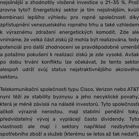
nejsilnější a zhodnotily vložené investice o 21–35 %. Proč
zrovna tyto? Energetický sektor je tím nejsilnějším, kvůli
kombinaci lepšího výhledu pro ropné společnosti díky
zpřístupnění venezuelského ropného trhu a také vzhledem
k výraznému zdražení energetických komodit. Zde ale
vnímáme, že velká část zisků již mohla být realizována, tedy
potenciál pro další zhodnocení se pravděpodobně umenšil
a potažmo pokušení k realizaci zisků je zde vysoké. Avšak
po dobu trvání konfliktu lze očekávat, že tento sektor
alespoň udrží svůj status nejatraktivnějšího akciového
sektoru.
Telekomunikační společnosti typu Cisco, Verizon nebo AT&T
nyní těží ze stability byznysu a jeho necyklické povahy,
která je méně závislá na náladě investorů. Tyto společnosti
ačkoli výrazně nerostou, mají stabilní peněžní toky,
předvídatelný vývoj a vyplácejí často dividendy. Tyto
vlastnosti ale mají i sektory například nezbytného
spotřebního zboží a služeb (kterému se letos až tak nedaří),