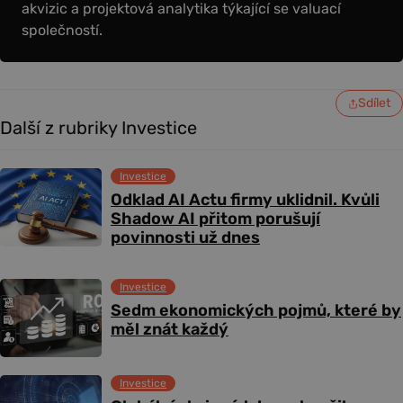
akvizic a projektová analytika týkající se valuací
společností.
Sdílet
Další z rubriky Investice
Investice
Odklad AI Actu firmy uklidnil. Kvůli
Shadow AI přitom porušují
povinnosti už dnes
Investice
Sedm ekonomických pojmů, které by
měl znát každý
Investice