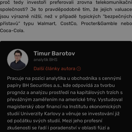
proč tedy investoři preferovali zrovna telekomunikační
společnosti? Je to pravděpodobně tím, že jejich valuace
jsou výrazně nižší, než v případě typických “bezpečných
přístavů“ typu Walmart, CostCo, Procter&Gamble nebo
Coca-Cola.
Timur Barotov
analytik BHS
Další články autora
Pracuje na pozici analytika u obchodníka s cennými
papíry BH Securities a.s., kde odpovídá za tvorbu
prognóz a analýzu prostředí na kapitálových trzích s
převážným zaměřením na americké trhy. Vystudoval
magisterský obor financí na Institutu ekonomických
studií Univerzity Karlovy a věnuje se investování již
od počátku svých studií. Mezi jeho profesní
zkušenosti se řadí i poradenství v oblasti fúzí a