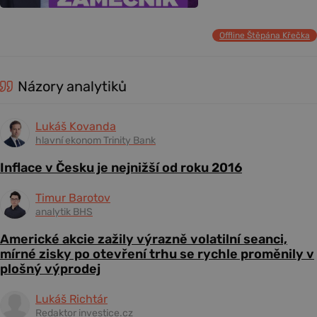
Offline Štěpána Křečka
Názory analytiků
Lukáš Kovanda
hlavní ekonom Trinity Bank
Inflace v Česku je nejnižší od roku 2016
Timur Barotov
analytik BHS
Americké akcie zažily výrazně volatilní seanci,
mírné zisky po otevření trhu se rychle proměnily v
plošný výprodej
Lukáš Richtár
Redaktor investice.cz