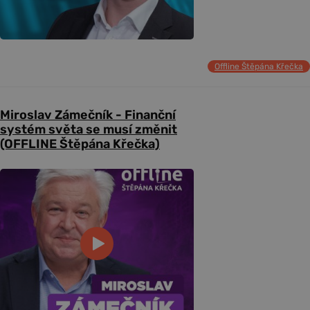
Offline Štěpána Křečka
Miroslav Zámečník - Finanční
systém světa se musí změnit
(OFFLINE Štěpána Křečka)