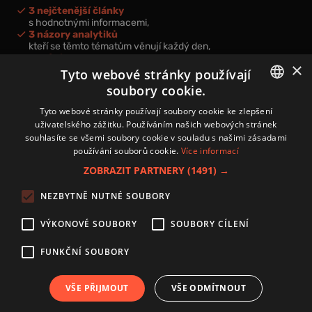
3 nejčtenější články
s hodnotnými informacemi,
3 názory analytiků
kteří se těmto tématům věnují každý den,
nová videa a podcasty
×
k prohloubení vašich znalostí.
Tyto webové stránky používají
soubory cookie.
CZECH
Tyto webové stránky používají soubory cookie ke zlepšení
uživatelského zážitku. Používáním našich webových stránek
CZ
souhlasíte se všemi soubory cookie v souladu s našimi zásadami
Přihlášením k newsletteru vyjadřujete svůj souhlas s
podmínkami
používání souborů cookie.
Více informací
zpracování osobních údajů
.
ZOBRAZIT PARTNERY
(1491) →
Kontakt
NEZBYTNĚ NUTNÉ SOUBORY
Zásady používání souborů cookies
Zpracování osobních údajů
VÝKONOVÉ SOUBORY
SOUBORY CÍLENÍ
Autoři
Nastavení cookies
FUNKČNÍ SOUBORY
VŠE PŘIJMOUT
VŠE ODMÍTNOUT
Copyright 2024 © Investice.cz. Všechna práva vyhrazena.