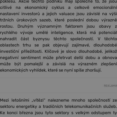
poklesu. Akcie těchto podniků mají společné to, že jsou
citlivé na ekonomický cyklus a celkově emocionální
nastavení investorů a jejich valuace jsou závislé na výši
tržních úrokových sazeb, které poslední dobou výrazně
rostou. Druhým významným faktorem jsou obavy z
rychlého vývoje umělé inteligence, která má potenciál
nahradit část byznysu těchto společností. V těchto
oblastech trhu se pak objevují zajímavé, dlouhodobé
investiční příležitosti. Klíčové je slovo dlouhodobé, jelikož
negativní sentiment může přetrvat delší dobu a obnova
může být pomalejší a závislá na výrazném zlepšení
ekonomických vyhlídek, které se nyní spíše zhoršují.
REKLAMA
Mezi letošními „vítězi“ nalezneme mnoho společností ze
sektoru energetiky a tradičních telekomunikačních služeb.
Ke konci března jsou tyto sektory s velkým odstupem ty