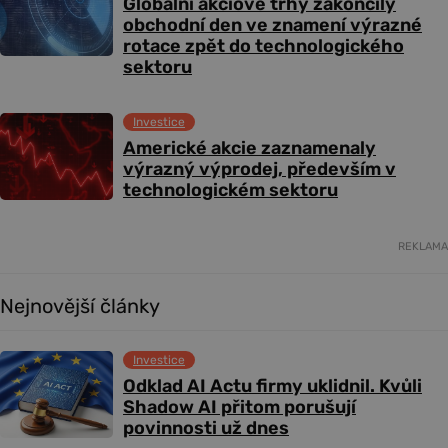
Globální akciové trhy zakončily
obchodní den ve znamení výrazné
rotace zpět do technologického
sektoru
Investice
Americké akcie zaznamenaly
výrazný výprodej, především v
technologickém sektoru
REKLAMA
Nejnovější články
Investice
Odklad AI Actu firmy uklidnil. Kvůli
Shadow AI přitom porušují
povinnosti už dnes