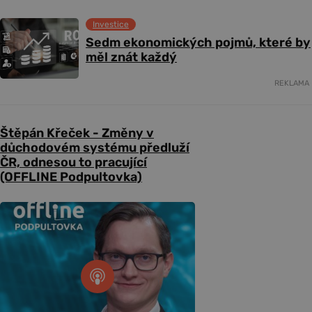
Investice
Sedm ekonomických pojmů, které by
měl znát každý
REKLAMA
Štěpán Křeček - Změny v
důchodovém systému předluží
ČR, odnesou to pracující
(OFFLINE Podpultovka)