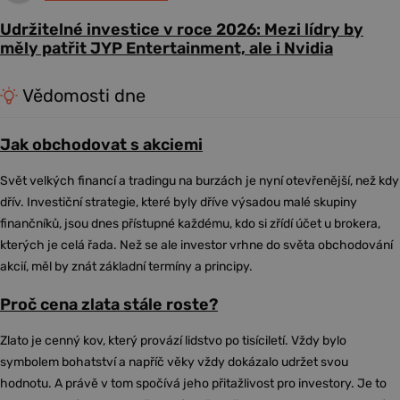
Udržitelné investice v roce 2026: Mezi lídry by
měly patřit JYP Entertainment, ale i Nvidia
Vědomosti dne
Jak obchodovat s akciemi
Svět velkých financí a tradingu na burzách je nyní otevřenější, než kdy
dřív. Investiční strategie, které byly dříve výsadou malé skupiny
finančníků, jsou dnes přístupné každému, kdo si zřídí účet u brokera,
kterých je celá řada. Než se ale investor vrhne do světa obchodování
akcií, měl by znát základní termíny a principy.
Proč cena zlata stále roste?
Zlato je cenný kov, který provází lidstvo po tisíciletí. Vždy bylo
symbolem bohatství a napříč věky vždy dokázalo udržet svou
hodnotu. A právě v tom spočívá jeho přitažlivost pro investory. Je to