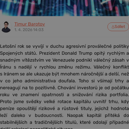
Timur Barotov
Sdílet
1. 4. 2026 14:03
Letošní rok se vyvíjí v duchu agresivní proválečné politiky
Spojených států. Prezident Donald Trump opitý rychlým a
snadným vítězstvím ve Venezuele podnikl válečný zásah v
Íránu s nadějí v rychlou změnu režimu. Válečný konflikt
s Iránem se ale ukazuje být mnohem náročnější a delší, než
v co jeho administrativa doufala. Toho si všímají trhy a
nereagují na to pozitivně. Chování investorů je od počátku
roku ve znamení opatrnosti a snižování rizika portfolia.
Proto jsme svědky velké rotace kapitálu uvnitř trhu, kdy
peníze opouštějí rizikové a růstové tituly, jejichž hodnota
leží daleko v budoucnosti. Naopak kapitál přitéká do
stabilnějších a tradičnějších titulů, které odolají případné