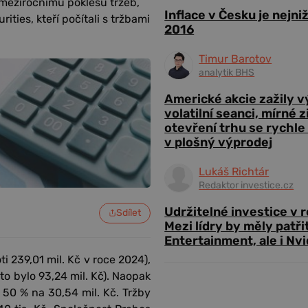
 meziročnímu poklesu tržeb,
Inflace v Česku je nejni
ities, kteří počítali s tržbami
2016
Timur Barotov
analytik BHS
Americké akcie zažily 
volatilní seanci, mírné 
otevření trhu se rychle
v plošný výprodej
Lukáš Richtár
Redaktor investice.cz
Udržitelné investice v 
Sdílet
Mezi lídry by měly patři
Entertainment, ale i Nvi
i 239,01 mil. Kč v roce 2024),
to bylo 93,24 mil. Kč). Naopak
50 % na 30,54 mil. Kč. Tržby