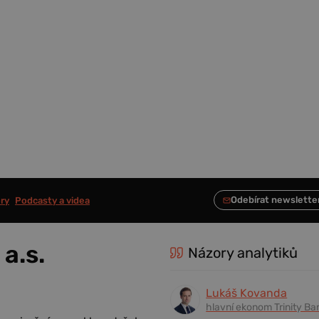
ry
Podcasty a videa
a.s.
Názory analytiků
Lukáš Kovanda
hlavní ekonom Trinity Ba