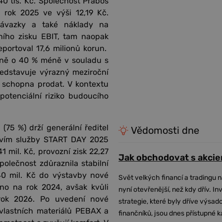
40 tis. Kč. Společnost Prabos
 rok 2025 ve výši 12,19 Kč.
závazky a také náklady na
ího zisku EBIT, tam naopak
portoval 17,6 milionů korun.
očně o 40 % méně v souladu s
edstavuje výrazný meziroční
a schopna prodat. V kontextu
potenciální riziko budoucího
(75 %) drží generální ředitel
Vědomosti dne
ctvím služby START DAY 2025
 mil. Kč, provozní zisk 22,27
Jak obchodovat s akcie
polečnost zdůraznila stabilní
40 mil. Kč do výstavby nové
Svět velkých financí a tradingu 
no na rok 2024, avšak kvůli
nyní otevřenější, než kdy dřív. In
rok 2026. Po uvedení nové
strategie, které byly dříve výsa
 vlastních materiálů PEBAX a
finančníků, jsou dnes přístupné 