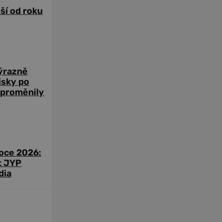
žší od roku
výrazně
zisky po
 proměnily
roce 2026:
t JYP
dia