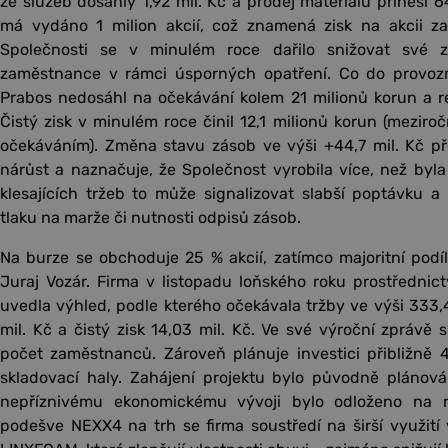
ze služeb dosáhly 1,92 mil. Kč a prodej materiálu přinesl 6
má vydáno 1 milion akcií, což znamená zisk na akcii za
Společnosti se v minulém roce dařilo snižovat své 
zaměstnance v rámci úsporných opatření. Co do provozn
Prabos nedosáhl na očekávání kolem 21 milionů korun a re
Čistý zisk v minulém roce činil 12,1 milionů korun (mezir
očekáváním). Změna stavu zásob ve výši +44,7 mil. Kč př
nárůst a naznačuje, že Společnost vyrobila více, než byl
klesajících tržeb to může signalizovat slabší poptávku a 
tlaku na marže či nutnosti odpisů zásob.
Na burze se obchoduje 25 % akcií, zatímco majoritní podíl 
Juraj Vozár. Firma v listopadu loňského roku prostředni
uvedla výhled, podle kterého očekávala tržby ve výši 333,41
mil. Kč a čistý zisk 14,03 mil. Kč. Ve své výroční zprávě s
počet zaměstnanců. Zároveň plánuje investici přibližně 
skladovací haly. Zahájení projektu bylo původně plánová
nepříznivému ekonomickému vývoji bylo odloženo na 
podešve NEXX4 na trh se firma soustředí na širší využití