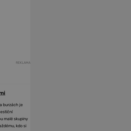
REKLAMA
mi
na burzách je
vestiční
dou malé skupiny
každému, kdo si