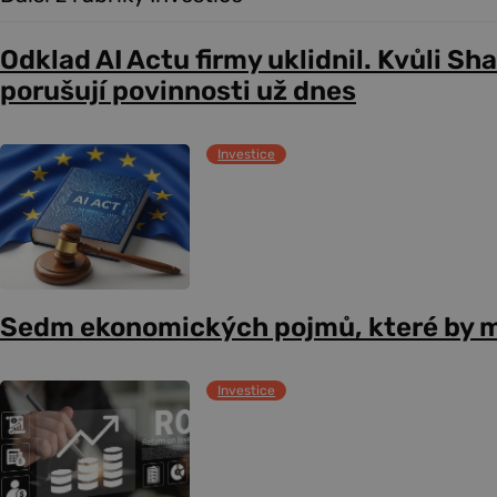
Odklad AI Actu firmy uklidnil. Kvůli Sh
porušují povinnosti už dnes
Investice
Sedm ekonomických pojmů, které by m
Investice