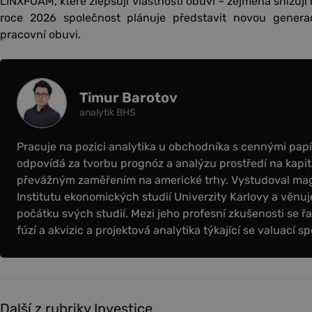
LINXFOAM, které zlepšují vlastnosti obuvi – zejména snižují
roce 2026 společnost plánuje představit novou generac
pracovní obuvi.
Timur Barotov
analytik BHS
Pracuje na pozici analytika u obchodníka s cennými papír
odpovídá za tvorbu prognóz a analýzu prostředí na kapit
převážným zaměřením na americké trhy. Vystudoval magi
Institutu ekonomických studií Univerzity Karlovy a věnuje
počátku svých studií. Mezi jeho profesní zkušenosti se řa
fúzí a akvizic a projektová analytika týkající se valuací sp
Další z rubriky Investice