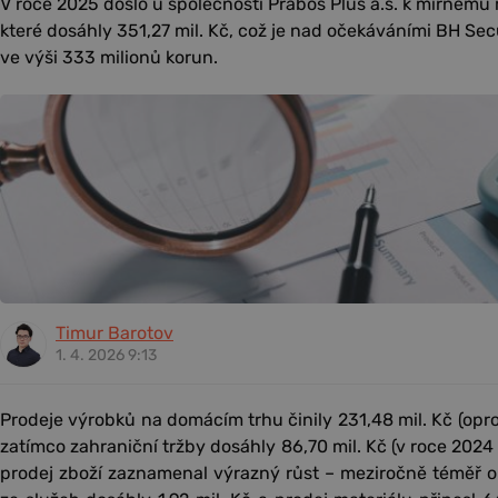
V roce 2025 došlo u společnosti Prabos Plus a.s. k mírnému
které dosáhly 351,27 mil. Kč, což je nad očekáváními BH Secur
ve výši 333 milionů korun.
Timur Barotov
1. 4. 2026 9:13
Prodeje výrobků na domácím trhu činily 231,48 mil. Kč (oprot
zatímco zahraniční tržby dosáhly 86,70 mil. Kč (v roce 2024 
prodej zboží zaznamenal výrazný růst – meziročně téměř o 