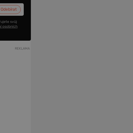
ujete svůj
í osobních
REKLAMA