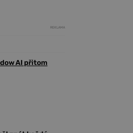
REKLAMA
adow AI přitom