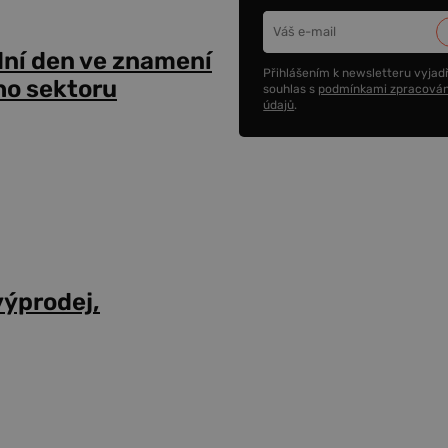
dní den ve znamení
Přihlášením k newsletteru vyjadř
ho sektoru
souhlas s
podmínkami zpracován
údajů
.
výprodej,