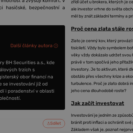
 hmotnost a zvyšují komfort. V
zřídí účet u brokera, kterých je c
i hasičské, bezpečnostní a
ale investor vrhne do světa obch
měl by znát základní termíny a pr
Proč cena zlata stále r
Zlato je cenný kov, který provází 
Další články autora
tisíciletí. Vždy bylo symbolem bo
věky vždy dokázalo udržet svou 
y BH Securities a.s., kde
právě v tom spočívá jeho přitažli
álových trzích s
investory. Je to aktivum, které 
sterský obor financí na
obstálo přes všechny krize a ek
 se investování již od
turbulence. Proč je zlato dobrá i
dí i poradenství v oblasti
jeho cena dlouhodobě roste?
olečností.
Jak začít investovat
Investování je jedním ze způsobů
bránit proti inflaci a ochránit své
Sdílet
Základem však je, poznat nejprv