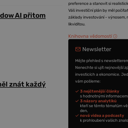
preference a stanovit si realisti
Váš investiční plán by měl počítat
adow AI přitom
základy investování - výnosem, r
likviditou.
Knihovna vědomostí
Newsletter
Mějte přehled s newslettere
Nenechte si ujít nejnovější z
investicích a ekonomice. Je
vám pošleme:
ěl znát každý
3 nejčtenější články
s hodnotnými informacemi
3 názory analytiků
kteří se těmto tématům vě
den,
nová videa a podcasty
k prohloubení vašich znalo