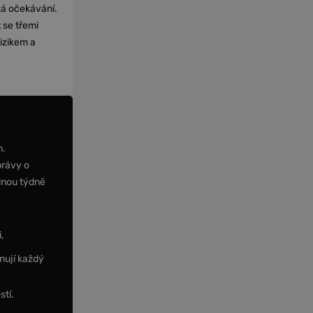
cká očekávání.
 se třemi
izikem a
m.
právy o
dnou týdně
,
nují každý
stí.