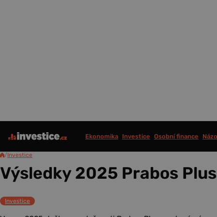
Ekonomika
Investice
Osobní finance
Názo
/
Investice
Výsledky 2025 Prabos Plus 
Investice