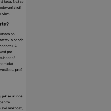
elá řada. Než se
odování akcií,
incipy.
oste?
lidstvo po
hatství a napříč
hodnotu. A
vost pro
dlouhodobě
onomické
nvestice a proč
, jak se účinně
 peníze.
e své možnosti,