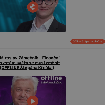
Offline Štěpána Křečka
Miroslav Zámečník - Finanční
systém světa se musí změnit
(OFFLINE Štěpána Křečka)