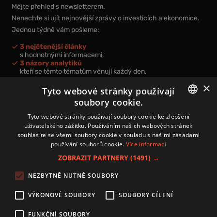
Mějte přehled s newsletterem.
Nenechte si ujít nejnovější zprávy o investicích a ekonomice.
Jednou týdně vám pošleme:
3 nejčtenější články
s hodnotnými informacemi,
3 názory analytiků
kteří se těmto tématům věnují každý den,
nová videa a podcasty
×
k prohloubení vašich znalostí.
Tyto webové stránky používají
soubory cookie.
CZECH
Tyto webové stránky používají soubory cookie ke zlepšení
uživatelského zážitku. Používáním našich webových stránek
CZ
souhlasíte se všemi soubory cookie v souladu s našimi zásadami
Přihlášením k newsletteru vyjadřujete svůj souhlas s
podmínkami
používání souborů cookie.
Více informací
zpracování osobních údajů
.
ZOBRAZIT PARTNERY
(1491) →
Kontakt
NEZBYTNĚ NUTNÉ SOUBORY
Zásady používání souborů cookies
Zpracování osobních údajů
VÝKONOVÉ SOUBORY
SOUBORY CÍLENÍ
Autoři
Nastavení cookies
FUNKČNÍ SOUBORY