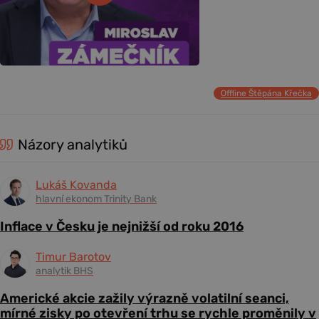
Offline Štěpána Křečka
Názory analytiků
Lukáš Kovanda
hlavní ekonom Trinity Bank
Inflace v Česku je nejnižší od roku 2016
Timur Barotov
analytik BHS
Americké akcie zažily výrazně volatilní seanci,
mírné zisky po otevření trhu se rychle proměnily v