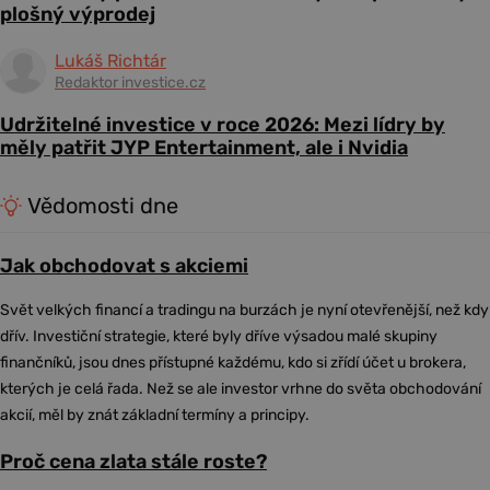
plošný výprodej
Lukáš Richtár
Redaktor investice.cz
Udržitelné investice v roce 2026: Mezi lídry by
měly patřit JYP Entertainment, ale i Nvidia
Vědomosti dne
Jak obchodovat s akciemi
Svět velkých financí a tradingu na burzách je nyní otevřenější, než kdy
dřív. Investiční strategie, které byly dříve výsadou malé skupiny
finančníků, jsou dnes přístupné každému, kdo si zřídí účet u brokera,
kterých je celá řada. Než se ale investor vrhne do světa obchodování
akcií, měl by znát základní termíny a principy.
Proč cena zlata stále roste?