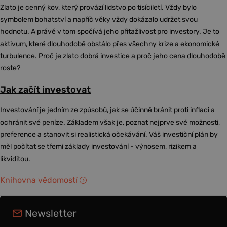
Zlato je cenný kov, který provází lidstvo po tisíciletí. Vždy bylo
symbolem bohatství a napříč věky vždy dokázalo udržet svou
hodnotu. A právě v tom spočívá jeho přitažlivost pro investory. Je to
aktivum, které dlouhodobě obstálo přes všechny krize a ekonomické
turbulence. Proč je zlato dobrá investice a proč jeho cena dlouhodobě
roste?
Jak začít investovat
Investování je jedním ze způsobů, jak se účinně bránit proti inflaci a
ochránit své peníze. Základem však je, poznat nejprve své možnosti,
preference a stanovit si realistická očekávání. Váš investiční plán by
měl počítat se třemi základy investování - výnosem, rizikem a
likviditou.
Knihovna vědomostí
Newsletter