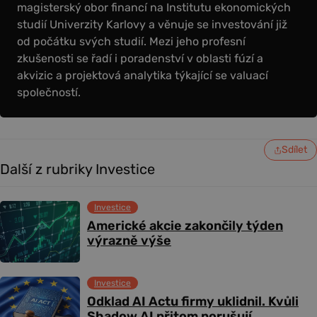
magisterský obor financí na Institutu ekonomických
studií Univerzity Karlovy a věnuje se investování již
od počátku svých studií. Mezi jeho profesní
zkušenosti se řadí i poradenství v oblasti fúzí a
akvizic a projektová analytika týkající se valuací
společností.
Sdílet
Další z rubriky Investice
Investice
Americké akcie zakončily týden
výrazně výše
Investice
Odklad AI Actu firmy uklidnil. Kvůli
Shadow AI přitom porušují