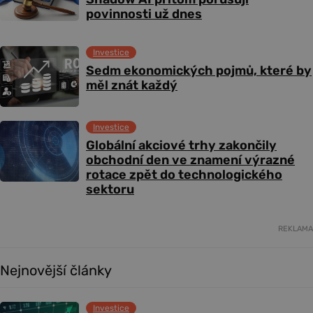
povinnosti už dnes
Investice
Sedm ekonomických pojmů, které by
měl znát každý
Investice
Globální akciové trhy zakončily
obchodní den ve znamení výrazné
rotace zpět do technologického
sektoru
REKLAMA
Nejnovější články
Investice