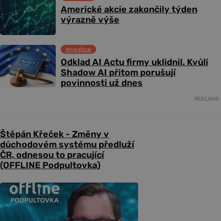
Americké akcie zakončily týden
výrazně výše
Investice
Odklad AI Actu firmy uklidnil. Kvůli
Shadow AI přitom porušují
povinnosti už dnes
REKLAMA
Štěpán Křeček - Změny v
důchodovém systému předluží
ČR, odnesou to pracující
(OFFLINE Podpultovka)