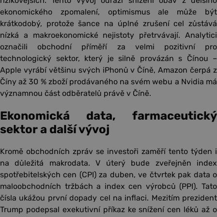
rizikovějších. Tento vývoj odráží snížení obav z delšího
ekonomického zpomalení, optimismus ale může být
krátkodobý, protože šance na úplné zrušení cel zůstává
nízká a makroekonomické nejistoty přetrvávají. Analytici
označili obchodní příměří za velmi pozitivní pro
technologický sektor, který je silně provázán s Čínou –
Apple vyrábí většinu svých iPhonů v Číně, Amazon čerpá z
Číny až 30 % zboží prodávaného na svém webu a Nvidia má
významnou část odběratelů právě v Číně.
Ekonomická data, farmaceutický
sektor a další vývoj
Kromě obchodních zpráv se investoři zaměří tento týden i
na důležitá makrodata. V úterý bude zveřejněn index
spotřebitelských cen (CPI) za duben, ve čtvrtek pak data o
maloobchodních tržbách a index cen výrobců (PPI). Tato
čísla ukážou první dopady cel na inflaci. Mezitím prezident
Trump podepsal exekutivní příkaz ke snížení cen léků až o