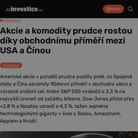
Menu
/
Investice
Akcie a komodity prudce rostou
díky obchodnímu příměří mezi
USA a Čínou
Investice
Americké akcie v pondělí prudce posílily poté, co Spojené
státy a Čína oznámily 90denní příměří v obchodní válce a
výrazné snížení cel. Index S&P 500 vyskočil o 3,3 % na
nejvyšší úroveň od začátku března, Dow Jones přidal přes
+2,8 % a Nasdaq vzrostl o 4,3 %, tažen zejména
technologickými giganty v čele s Teslou, Amazonem,
Applem a Nvidií.