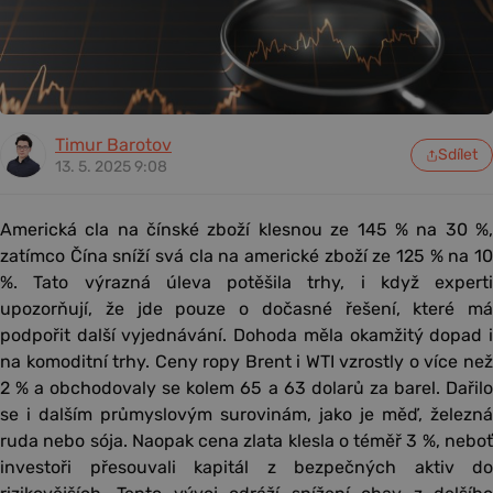
Timur Barotov
Sdílet
13. 5. 2025 9:08
Americká cla na čínské zboží klesnou ze 145 % na 30 %,
zatímco Čína sníží svá cla na americké zboží ze 125 % na 10
%. Tato výrazná úleva potěšila trhy, i když experti
upozorňují, že jde pouze o dočasné řešení, které má
podpořit další vyjednávání. Dohoda měla okamžitý dopad i
na komoditní trhy. Ceny ropy Brent i WTI vzrostly o více než
2 % a obchodovaly se kolem 65 a 63 dolarů za barel. Dařilo
se i dalším průmyslovým surovinám, jako je měď, železná
ruda nebo sója. Naopak cena zlata klesla o téměř 3 %, neboť
investoři přesouvali kapitál z bezpečných aktiv do