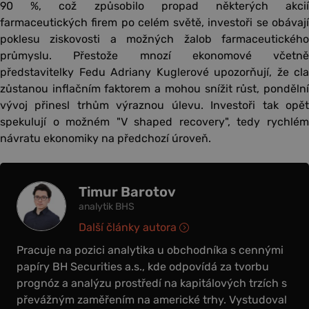
90 %, což způsobilo propad některých akcií
farmaceutických firem po celém světě, investoři se obávají
poklesu ziskovosti a možných žalob farmaceutického
průmyslu. Přestože mnozí ekonomové včetně
představitelky Fedu Adriany Kuglerové upozorňují, že cla
zůstanou inflačním faktorem a mohou snížit růst, pondělní
vývoj přinesl trhům výraznou úlevu. Investoři tak opět
spekulují o možném "V shaped recovery", tedy rychlém
návratu ekonomiky na předchozí úroveň.
Timur Barotov
analytik BHS
Další články autora
Pracuje na pozici analytika u obchodníka s cennými
papíry BH Securities a.s., kde odpovídá za tvorbu
prognóz a analýzu prostředí na kapitálových trzích s
převážným zaměřením na americké trhy. Vystudoval