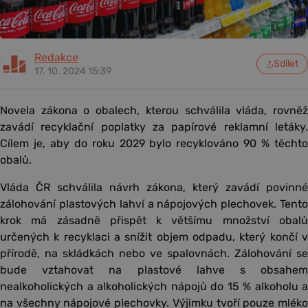
Redakce
Sdílet
17. 10. 2024 15:39
Novela zákona o obalech, kterou schválila vláda, rovněž
zavádí recyklační poplatky za papírové reklamní letáky.
Cílem je, aby do roku 2029 bylo recyklováno 90 % těchto
obalů.
Vláda ČR schválila návrh zákona, který zavádí povinné
zálohování plastových lahví a nápojových plechovek. Tento
krok má zásadně přispět k většímu množství obalů
určených k recyklaci a snížit objem odpadu, který končí v
přírodě, na skládkách nebo ve spalovnách. Zálohování se
bude vztahovat na plastové lahve s obsahem
nealkoholických a alkoholických nápojů do 15 % alkoholu a
na všechny nápojové plechovky. Výjimku tvoří pouze mléko