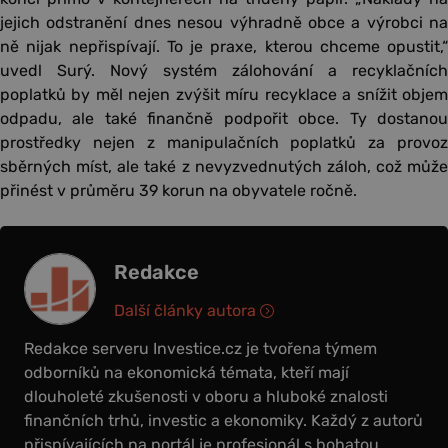
jejich odstranění dnes nesou výhradně obce a výrobci na
ně nijak nepřispívají. To je praxe, kterou chceme opustit,“
uvedl Surý. Nový systém zálohování a recyklačních
poplatků by měl nejen zvýšit míru recyklace a snížit objem
odpadu, ale také finančně podpořit obce. Ty dostanou
prostředky nejen z manipulačních poplatků za provoz
sběrných míst, ale také z nevyzvednutých záloh, což může
přinést v průměru 39 korun na obyvatele ročně.
Redakce
Další články autora
Redakce serveru Investice.cz je tvořena týmem
odborníků na ekonomická témata, kteří mají
dlouholeté zkušenosti v oboru a hluboké znalosti
finančních trhů, investic a ekonomiky. Každý z autorů
přispívajících na portál je profesionál s bohatou