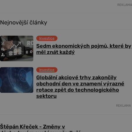
REKLAMA
Nejnovější články
Investice
Sedm ekonomických pojmů, které by
měl znát každý
Investice
Globální akciové trhy zakončily
obchodní den ve znamení výrazné
rotace zpět do technologického
sektoru
REKLAMA
Štěpán Křeček - Změny v