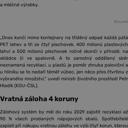
a mléčné výrobky.
REKLAMA
„Dnes končí mimo kontejnery na tříděný odpad každá pátá
PET lahev a tři ze čtyř plechovek. 400 milionů plastových
lahví a 500 milionů plechovek ročně skončí v přírodě, na
skládce či ve spalovně. A to samotný oddělený sběr
neznamená recyklaci, u plastů je poměr zhruba poloviční a
u hliníku se to nedaří téměř vůbec, jen něco přes čtvrtinu z
vybraného množství,“ uvedl ministr životního prostředí Petr
Hladík (KDU-ČSL).
Vratná záloha 4 koruny
Zálohový systém by měl do roku 2029 zajistit recyklaci až
90 % všech prodaných nápojových obalů. Spotřebitelé
zaplatí při nákupu vratnou zálohu ve výši čtyř korun, kterou