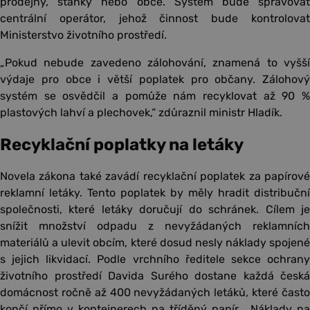
prodejny, stánky nebo obce. Systém bude spravovat
centrální operátor, jehož činnost bude kontrolovat
Ministerstvo životního prostředí.
„Pokud nebude zavedeno zálohování, znamená to vyšší
výdaje pro obce i větší poplatek pro občany. Zálohový
systém se osvědčil a pomůže nám recyklovat až 90 %
plastových lahví a plechovek,“ zdůraznil ministr Hladík.
Recyklační poplatky na letáky
Novela zákona také zavádí recyklační poplatek za papírové
reklamní letáky. Tento poplatek by měly hradit distribuční
společnosti, které letáky doručují do schránek. Cílem je
snížit množství odpadu z nevyžádaných reklamních
materiálů a ulevit obcím, které dosud nesly náklady spojené
s jejich likvidací. Podle vrchního ředitele sekce ochrany
životního prostředí Davida Surého dostane každá česká
domácnost ročně až 400 nevyžádaných letáků, které často
končí přímo v kontejnerech na tříděný papír. „Náklady na