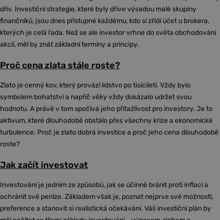
dřív. Investiční strategie, které byly dříve výsadou malé skupiny
finančníků, jsou dnes přístupné každému, kdo si zřídí účet u brokera,
kterých je celá řada. Než se ale investor vrhne do světa obchodování
akcií, měl by znát základní termíny a principy.
Proč cena zlata stále roste?
Zlato je cenný kov, který provází lidstvo po tisíciletí. Vždy bylo
symbolem bohatství a napříč věky vždy dokázalo udržet svou
hodnotu. A právě v tom spočívá jeho přitažlivost pro investory. Je to
aktivum, které dlouhodobě obstálo přes všechny krize a ekonomické
turbulence. Proč je zlato dobrá investice a proč jeho cena dlouhodobě
roste?
Jak začít investovat
Investování je jedním ze způsobů, jak se účinně bránit proti inflaci a
ochránit své peníze. Základem však je, poznat nejprve své možnosti,
preference a stanovit si realistická očekávání. Váš investiční plán by