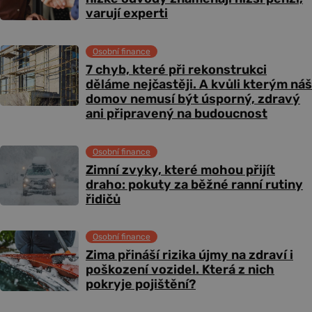
varují experti
Osobní finance
7 chyb, které při rekonstrukci
děláme nejčastěji. A kvůli kterým náš
domov nemusí být úsporný, zdravý
ani připravený na budoucnost
Osobní finance
Zimní zvyky, které mohou přijít
draho: pokuty za běžné ranní rutiny
řidičů
Osobní finance
Zima přináší rizika újmy na zdraví i
poškození vozidel. Která z nich
pokryje pojištění?