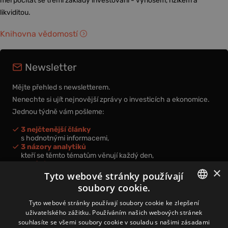
měl počítat se třemi základy investování - výnosem, rizikem a
likviditou.
Knihovna vědomostí
Newsletter
Mějte přehled s newsletterem.
Nenechte si ujít nejnovější zprávy o investicích a ekonomice.
Jednou týdně vám pošleme:
3 nejčtenější články
s hodnotnými informacemi,
3 názory analytiků
kteří se těmto tématům věnují každý den,
nová videa a podcasty
×
k prohloubení vašich znalostí.
Tyto webové stránky používají
soubory cookie.
CZECH
Tyto webové stránky používají soubory cookie ke zlepšení
uživatelského zážitku. Používáním našich webových stránek
CZ
souhlasíte se všemi soubory cookie v souladu s našimi zásadami
Přihlášením k newsletteru vyjadřujete svůj souhlas s
podmínkami