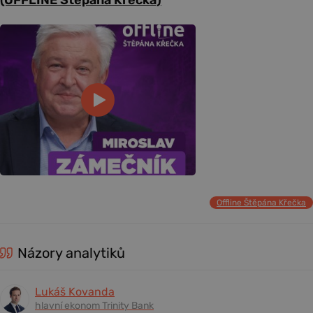
Offline Štěpána Křečka
Názory analytiků
Lukáš Kovanda
hlavní ekonom Trinity Bank