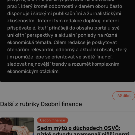
praxí, který kromě odbornosti v daném oboru často
disponuje i širokými publikačními a žurnalistickými
zkušenostmi. Interní tým redakce doplňují externí
přispěvatelé, kteří přinášejí do obsahu portálu své
unikátní perspektivy a aktuální pohledy na různá
ekonomická témata. Cílem redakce je poskytovat
čtenářům relevantní, odborný a aktuální obsah, který
jim pomůže lépe se orientovat ve světě financí,
sledovat nejnovější trendy a rozumět komplexním
ekonomickým otázkám.
Sdílet
Další z rubriky Osobní finance
Osobní finance
Sedm mýtů o důchodech OSVČ:
nízké odvody znamenají nižší penzi,