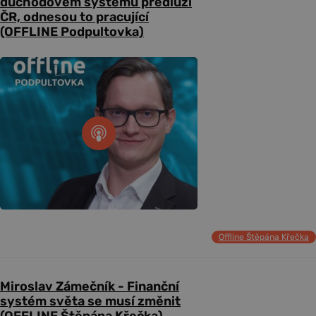
důchodovém systému předluží
ČR, odnesou to pracující
(OFFLINE Podpultovka)
Offline Štěpána Křečka
Miroslav Zámečník - Finanční
systém světa se musí změnit
(OFFLINE Štěpána Křečka)