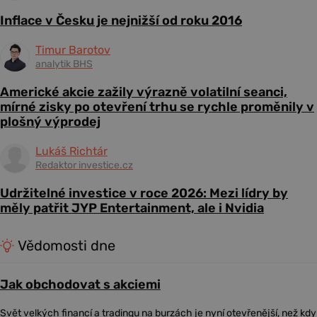
Inflace v Česku je nejnižší od roku 2016
Timur Barotov
analytik BHS
Americké akcie zažily výrazně volatilní seanci,
mírné zisky po otevření trhu se rychle proměnily v
plošný výprodej
Lukáš Richtár
Redaktor investice.cz
Udržitelné investice v roce 2026: Mezi lídry by
měly patřit JYP Entertainment, ale i Nvidia
Vědomosti dne
Jak obchodovat s akciemi
Svět velkých financí a tradingu na burzách je nyní otevřenější, než kdy