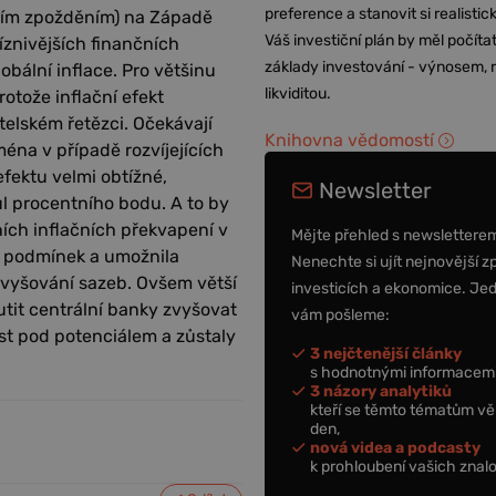
preference a stanovit si realisti
tším zpožděním) na Západě
Váš investiční plán by měl počítat
znivějších finančních
základy investování - výnosem, r
bální inflace. Pro většinu
likviditou.
otože inflační efekt
telském řetězci. Očekávají
Knihovna vědomostí
ména v případě rozvíjejících
efektu velmi obtížné,
Newsletter
ůl procentního bodu. A to by
ích inflačních překvapení v
Mějte přehled s newslettere
h podmínek a umožnila
Nenechte si ujít nejnovější z
vyšování sazeb. Ovšem větší
investicích a ekonomice. Je
utit centrální banky zvyšovat
vám pošleme:
ůst pod potenciálem a zůstaly
3 nejčtenější články
s hodnotnými informacemi
3 názory analytiků
kteří se těmto tématům vě
den,
nová videa a podcasty
k prohloubení vašich znalo