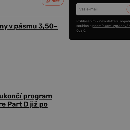
Sdílet
Přihlášením k newsletteru vyjadř
ny v pásmu 3,50–
souhlas s
podmínkami zpracován
údajů
.
 ukončí program
 Part D již po