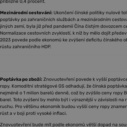
přibližně 0,4 procent.
Mezinárodní cestování:
Ukončení čínské politiky nulové to
poptávky po zahraničních službách a mezinárodním cestován
jiných zemí, byla již před pandemií Čína čistým dovozcem c
Normalizace cestovních zvyklostí, k níž by mělo dojít přede
2023 povede podle ekonomů ke zvýšení deficitu čínského o
růstu zahraničního HDP.
Poptávka po zboží:
Znovuotevření povede k vyšší poptávc
ropy. Komoditní stratégové GS odhadují, že čínská poptávka
nejméně o 1 milion barelů denně, což by zvýšilo ceny ropy 
barel. Toto zvýšení by mohlo být i výraznější v závislosti na
ruchu. Pro většinu ekonomik budou vyšší ceny ropy znamen
růst a v boji proti vysoké inflaci.
Znovuotevření bude mít podle ekonomů větší dopad na soused