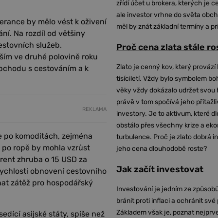
zřídí účet u brokera, kterých je c
ale investor vrhne do světa obch
lerance by mělo vést k oživení
měl by znát základní termíny a pr
í. Na rozdíl od většiny
estovních služeb.
Proč cena zlata stále r
vším ve druhé polovině roku
Zlato je cenný kov, který provází 
bchodu s cestováním a k
tisíciletí. Vždy bylo symbolem bo
věky vždy dokázalo udržet svou 
právě v tom spočívá jeho přitažli
REKLAMA
investory. Je to aktivum, které 
obstálo přes všechny krize a ek
e po komoditách, zejména
turbulence. Proč je zlato dobrá i
 po ropě by mohla vzrůst
jeho cena dlouhodobě roste?
Brent zhruba o 15 USD za
Jak začít investovat
 rychlosti obnovení cestovního
at zátěž pro hospodářský
Investování je jedním ze způsobů
bránit proti inflaci a ochránit své
Základem však je, poznat nejprv
ící asijské státy, spíše než