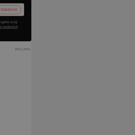
ujete svůj
í osobních
REKLAMA