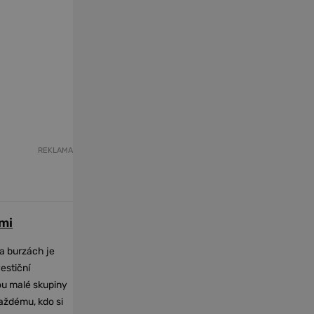
REKLAMA
mi
na burzách je
vestiční
dou malé skupiny
každému, kdo si