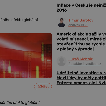
Inflace v Česku je nejni
2016
čního efektu globální
Timur Barotov
analytik BHS
Americké akcie zažily 
volatilní seanci, mírné 
otevření trhu se rychle
v plošný výprodej
Lukáš Richtár
Redaktor investice.cz
Udržitelné investice v 
Mezi lídry by měly patři
Entertainment, ale i Nvi
Sdílet
ačního efektu globální