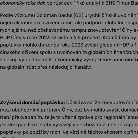
ekonomiky také tlak na růst cen,“
říká analytik BHS Timur Ba
Podle výzkumu Goldman Sachs (GS) urychlí čínské uvolnění s
nejen ekonomické oživení země, ale podpoří i globální hosp
rychlejšímu než očekávanému tempu znovuotevření Číny ek
HDP Číny v roce 2023 vzroste o 6,5 procent. Kromě toho by 
poptávky mohlo do konce roku 2023 zvýšit globální HDP o 1
čínského oživení spolu s uvolňováním globálních finančníc
zlepšují výhled na další ekonomický vývoj. Renesance čín
na globální růst přes následující kanály:
Zvýšená domácí poptávka:
Očekává se, že znovuotevření z
mezi obchodními partnery Číny, což by mohlo zvýšit domácí
Není překvapením, že je to vítaná zpráva pro regionální sou
asijsko-pacifické státy vyvážejí více zboží než mnohé zápa
poptávky po zboží by mohl ve většině těchto ekonomik přin