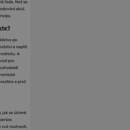
elá řada. Než se
odování akcií,
incipy.
oste?
lidstvo po
hatství a napříč
hodnotu. A
vost pro
dlouhodobě
onomické
nvestice a proč
, jak se účinně
 peníze.
e své možnosti,