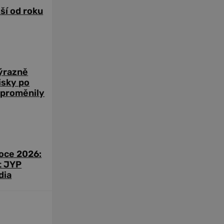
žší od roku
výrazně
zisky po
 proměnily
roce 2026:
t JYP
dia