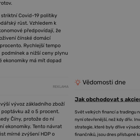
rotov.
triktní Covid-19 politiky
odářský růst. Vzhledem k
onomové předpovídají, že
oživení čínské domácí
 procento. Rychlejší tempo
h podmínek a nižší ceny plynu
ské ekonomiky má mít dopad
Vědomosti dne
REKLAMA
Jak obchodovat s akcie
výší vývoz základního zboží
 poptávku až o 5 procent.
Svět velkých financí a tradingu 
sedy Číny, protože do ní
nyní otevřenější, než kdy dřív. In
dní ekonomiky. Tento návrat
strategie, které byly dříve výsa
ést mírné zvýšení HDP o
finančníků, jsou dnes přístupné 