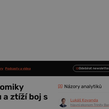
ry
Podcasty a videa
nomiky
Názory analytiků
a ztíží boj s
Lukáš Kovanda
hlavní ekonom Trinity Ba