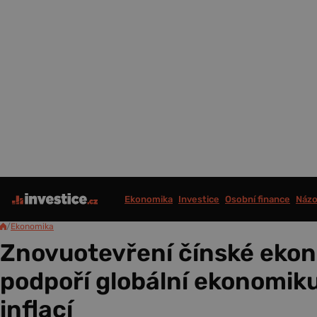
Ekonomika
Investice
Osobní finance
Názo
/
Ekonomika
Znovuotevření čínské eko
podpoří globální ekonomiku 
inflací