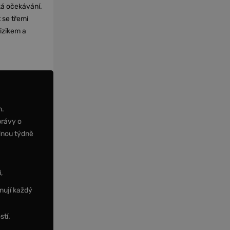
cká očekávání.
 se třemi
izikem a
m.
právy o
dnou týdně
,
nují každý
stí.