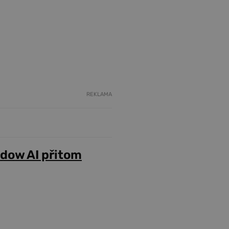
REKLAMA
adow AI přitom