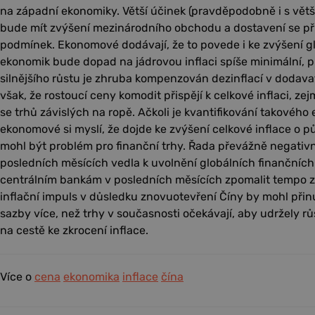
na západní ekonomiky. Větší účinek (pravděpodobně i s vě
bude mít zvýšení mezinárodního obchodu a dostavení se pří
podmínek. Ekonomové dodávají, že to povede i ke zvýšení glo
ekonomik bude dopad na jádrovou inflaci spíše minimální, pr
silnějšího růstu je zhruba kompenzován dezinflací v dodava
však, že rostoucí ceny komodit přispějí k celkové inflaci, zej
se trhů závislých na ropě. Ačkoli je kvantifikování takového 
ekonomové si myslí, že dojde ke zvýšení celkové inflace o p
mohl být problém pro finanční trhy. Řada převážně negativn
posledních měsících vedla k uvolnění globálních finančníc
centrálním bankám v posledních měsících zpomalit tempo z
inflační impuls v důsledku znovuotevření Číny by mohl přin
sazby více, než trhy v současnosti očekávají, aby udržely r
na cestě ke zkrocení inflace.
Více o
cena
ekonomika
inflace
čína