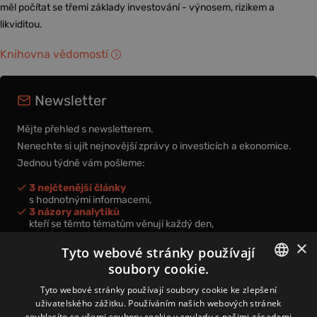
měl počítat se třemi základy investování - výnosem, rizikem a
likviditou.
Knihovna vědomostí
Newsletter
Mějte přehled s newsletterem.
Nenechte si ujít nejnovější zprávy o investicích a ekonomice.
Jednou týdně vám pošleme:
3 nejčtenější články
s hodnotnými informacemi,
3 názory analytiků
kteří se těmto tématům věnují každý den,
nová videa a podcasty
×
k prohloubení vašich znalostí.
Tyto webové stránky používají
soubory cookie.
CZECH
Tyto webové stránky používají soubory cookie ke zlepšení
uživatelského zážitku. Používáním našich webových stránek
CZ
souhlasíte se všemi soubory cookie v souladu s našimi zásadami