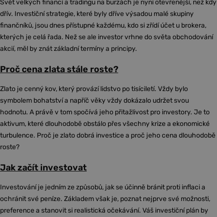
Svět velkých financí a tradingu na burzách je nyní otevřenější, než kdy
dřív. Investiční strategie, které byly dříve výsadou malé skupiny
finančníků, jsou dnes přístupné každému, kdo si zřídí účet u brokera,
kterých je celá řada. Než se ale investor vrhne do světa obchodování
akcií, měl by znát základní termíny a principy.
Proč cena zlata stále roste?
Zlato je cenný kov, který provází lidstvo po tisíciletí. Vždy bylo
symbolem bohatství a napříč věky vždy dokázalo udržet svou
hodnotu. A právě v tom spočívá jeho přitažlivost pro investory. Je to
aktivum, které dlouhodobě obstálo přes všechny krize a ekonomické
turbulence. Proč je zlato dobrá investice a proč jeho cena dlouhodobě
roste?
Jak začít investovat
Investování je jedním ze způsobů, jak se účinně bránit proti inflaci a
ochránit své peníze. Základem však je, poznat nejprve své možnosti,
preference a stanovit si realistická očekávání. Váš investiční plán by