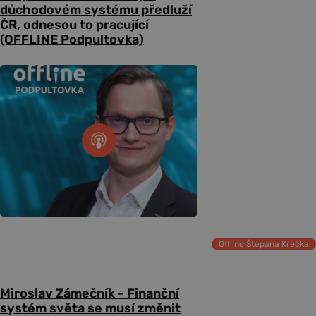
důchodovém systému předluží
ČR, odnesou to pracující
(OFFLINE Podpultovka)
Offline Štěpána Křečka
Miroslav Zámečník - Finanční
systém světa se musí změnit