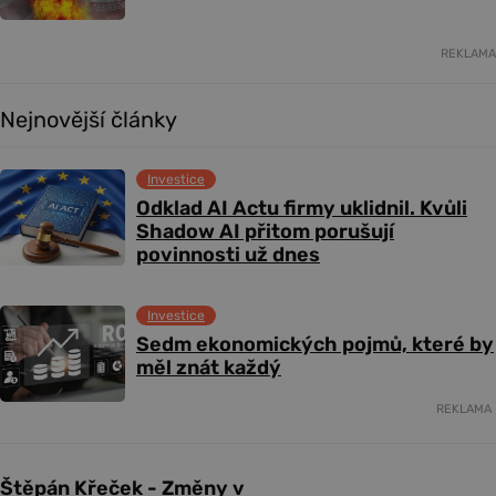
REKLAMA
Nejnovější články
Investice
Odklad AI Actu firmy uklidnil. Kvůli
Shadow AI přitom porušují
povinnosti už dnes
Investice
Sedm ekonomických pojmů, které by
měl znát každý
REKLAMA
Štěpán Křeček - Změny v