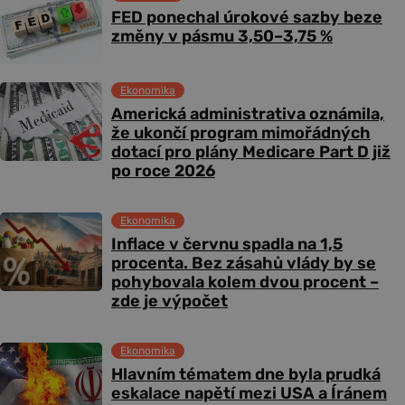
FED ponechal úrokové sazby beze
změny v pásmu 3,50–3,75 %
Ekonomika
Americká administrativa oznámila,
že ukončí program mimořádných
dotací pro plány Medicare Part D již
po roce 2026
Ekonomika
Inflace v červnu spadla na 1,5
procenta. Bez zásahů vlády by se
pohybovala kolem dvou procent –
zde je výpočet
Ekonomika
Hlavním tématem dne byla prudká
eskalace napětí mezi USA a Íránem