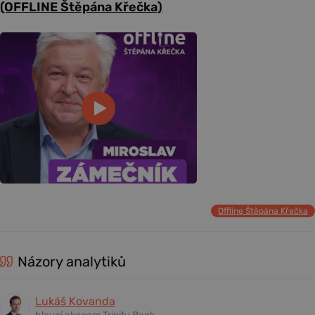
(OFFLINE Štěpána Křečka)
Offline Štěpána Křečka
Názory analytiků
Lukáš Kovanda