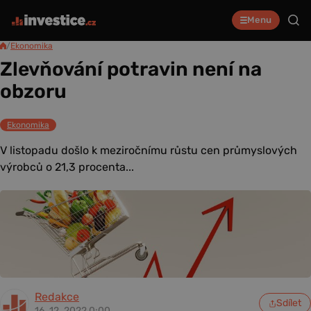
Menu
/
Ekonomika
Zlevňování potravin není na
obzoru
Ekonomika
V listopadu došlo k meziročnímu růstu cen průmyslových
výrobců o 21,3 procenta...
Redakce
Sdílet
16. 12. 2022 0:00