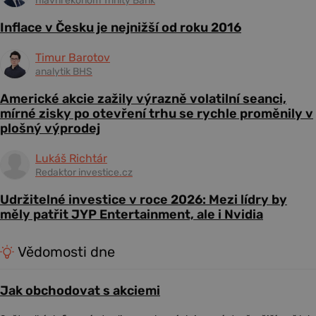
hlavní ekonom Trinity Bank
Inflace v Česku je nejnižší od roku 2016
Timur Barotov
analytik BHS
Americké akcie zažily výrazně volatilní seanci,
mírné zisky po otevření trhu se rychle proměnily v
plošný výprodej
Lukáš Richtár
Redaktor investice.cz
Udržitelné investice v roce 2026: Mezi lídry by
měly patřit JYP Entertainment, ale i Nvidia
Vědomosti dne
Jak obchodovat s akciemi