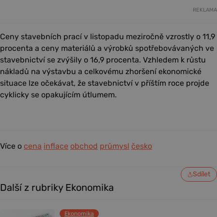
REKLAMA
Ceny stavebních prací v listopadu meziročně vzrostly o 11,9
procenta a ceny materiálů a výrobků spotřebovávaných ve
stavebnictví se zvýšily o 16,9 procenta. Vzhledem k růstu
nákladů na výstavbu a celkovému zhoršení ekonomické
situace lze očekávat, že stavebnictví v příštím roce projde
cyklicky se opakujícím útlumem.
Více o
cena
inflace
obchod
průmysl
česko
Sdílet
Další z rubriky Ekonomika
Ekonomika