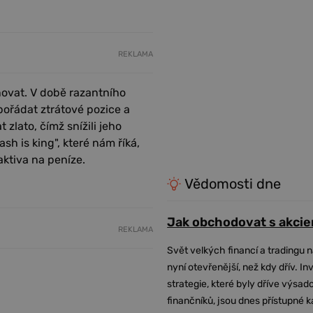
REKLAMA
ňovat. V době razantního
pořádat ztrátové pozice a
 zlato, čímž snížili jeho
h is king", které nám říká,
ktiva na peníze.
Vědomosti dne
Jak obchodovat s akcie
REKLAMA
Svět velkých financí a tradingu 
nyní otevřenější, než kdy dřív. In
strategie, které byly dříve výsa
finančníků, jsou dnes přístupné 