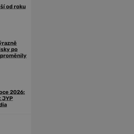
žší od roku
výrazně
zisky po
 proměnily
roce 2026:
t JYP
dia