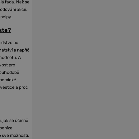
elá řada. Než se
odování akcií,
incipy.
oste?
lidstvo po
hatství a napříč
hodnotu. A
vost pro
dlouhodobě
onomické
nvestice a proč
, jak se účinně
 peníze.
e své možnosti,