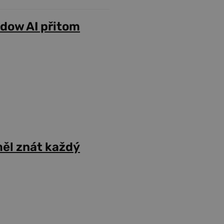
adow AI přitom
ěl znát každý