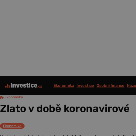
Ekonomika
Investice
Osobní finance
Názo
/
Ekonomika
Zlato v době koronavirové
Ekonomika