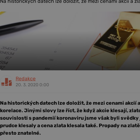
Na historických datech lze doložit, že mezi cenami akcií a zla
Redakce
20. 3. 2020 0:00
Na historických datech lze doložit, že mezi cenami akcií 
korelace. Jinými slovy lze říct, že když akcie klesají, zla
souvislosti s pandemií koronaviru jsme však byli svědky 
prudce klesaly a cena zlata klesala také. Propady na zlatě
přesto znatelné.