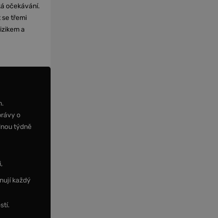
cká očekávání.
 se třemi
izikem a
m.
právy o
dnou týdně
,
nují každý
stí.