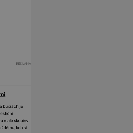
REKLAMA
mi
na burzách je
vestiční
dou malé skupiny
každému, kdo si