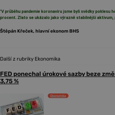
"
V průběhu pandemie koronaviru jsme byli svědky poklesu ho
procent. Zlato se ukázalo jako výrazně stabilnější aktivum,
Štěpán Křeček, hlavní ekonom BHS
Další z rubriky Ekonomika
FED ponechal úrokové sazby beze změ
3,75 %
Ekonomika