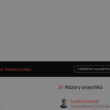
ry
Podcasty a videa
Názory analytiků
Lukáš Kovanda
hlavní ekonom Trinity Ba