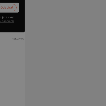
ujete svůj
í osobních
REKLAMA