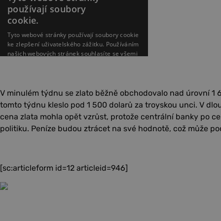
V minulém týdnu se zlato běžně obchodovalo nad úrovní 1 6
tomto týdnu kleslo pod 1 500 dolarů za troyskou unci. V dl
cena zlata mohla opět vzrůst, protože centrální banky po 
politiku. Peníze budou ztrácet na své hodnotě, což může pod
[sc:articleform id=12 articleid=946]