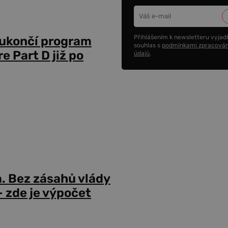
Přihlášením k newsletteru vyjadř
 ukončí program
souhlas s
podmínkami zpracován
 Part D již po
údajů
.
a. Bez zásahů vlády
 zde je výpočet