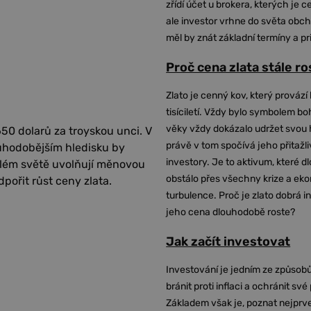
zřídí účet u brokera, kterých je c
ale investor vrhne do světa obch
měl by znát základní termíny a pr
Proč cena zlata stále r
Zlato je cenný kov, který provází 
tisíciletí. Vždy bylo symbolem bo
věky vždy dokázalo udržet svou 
50 dolarů za troyskou unci. V
právě v tom spočívá jeho přitažli
ouhodobějším hledisku by
investory. Je to aktivum, které 
celém světě uvolňují měnovou
obstálo přes všechny krize a ek
pořit růst ceny zlata.
turbulence. Proč je zlato dobrá i
jeho cena dlouhodobě roste?
Jak začít investovat
Investování je jedním ze způsobů
bránit proti inflaci a ochránit své
Základem však je, poznat nejprv