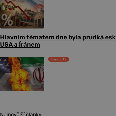
Hlavním tématem dne byla prudká esk
USA a Íránem
Ekonomika
Nejnovější články