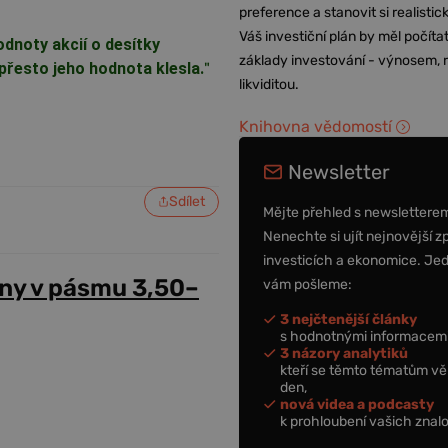
preference a stanovit si realisti
Váš investiční plán by měl počítat
dnoty akcií o desítky
základy investování - výnosem, r
 přesto jeho hodnota klesla.
"
likviditou.
Knihovna vědomostí
Newsletter
Sdílet
Mějte přehled s newslettere
Nenechte si ujít nejnovější z
investicích a ekonomice. Je
ny v pásmu 3,50–
vám pošleme:
3 nejčtenější články
s hodnotnými informacemi
3 názory analytiků
kteří se těmto tématům vě
den,
nová videa a podcasty
k prohloubení vašich znalo