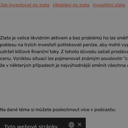
Jak investovat do zlata
Ukládání do zlata
Investiční zlato
Zlato je velice likvidním aktivem a bez problémů ho lze smě
poklesu na trzích investoři potřebovali peníze, aby mohli vy
udržet klíčové finanční toky. Z tohoto důvodu začali prodávat
cenu. Vzniklou situaci lze pojmenovat známým souslovím "cas
že v některých případech je nejvýhodnější směnit všechna a
Na dané téma si můžete poslechnout více v podcastu: