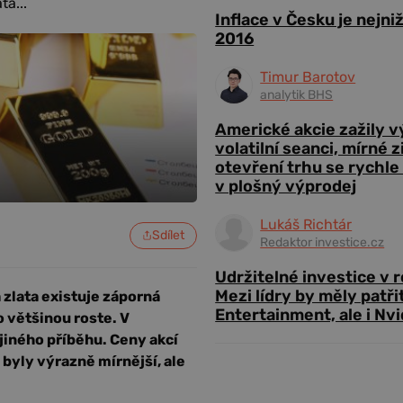
ta...
Inflace v Česku je nejni
2016
Timur Barotov
analytik BHS
Americké akcie zažily 
volatilní seanci, mírné 
otevření trhu se rychle
v plošný výprodej
Lukáš Richtár
Sdílet
Redaktor investice.cz
Udržitelné investice v 
Mezi lídry by měly patři
a zlata existuje záporná
Entertainment, ale i Nvi
to většinou roste. V
jiného příběhu. Ceny akcí
 byly výrazně mírnější, ale