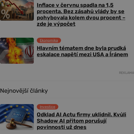
Inflace v červnu spadla na 1,5
procenta. Bez zásahů vlády by se
pohybovala kolem dvou procent –
zde je výpočet
Ekonomika
Hlavním tématem dne byla prudká
eskalace napětí mezi USA a Íránem
REKLAMA
Nejnovější články
Investice
Odklad AI Actu firmy uklidnil. Kvůli
Shadow AI přitom porušují
povinnosti už dnes