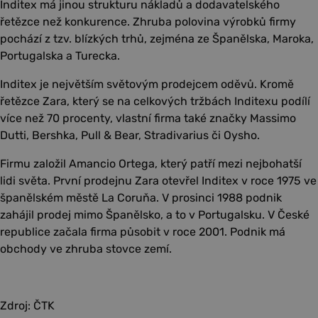
Inditex má jinou strukturu nákladů a dodavatelského
řetězce než konkurence. Zhruba polovina výrobků firmy
pochází z tzv. blízkých trhů, zejména ze Španělska, Maroka,
Portugalska a Turecka.
Inditex je největším světovým prodejcem oděvů. Kromě
řetězce Zara, který se na celkových tržbách Inditexu podílí
více než 70 procenty, vlastní firma také značky Massimo
Dutti, Bershka, Pull & Bear, Stradivarius či Oysho.
Firmu založil Amancio Ortega, který patří mezi nejbohatší
lidi světa. První prodejnu Zara otevřel Inditex v roce 1975 ve
španělském městě La Coruňa. V prosinci 1988 podnik
zahájil prodej mimo Španělsko, a to v Portugalsku. V České
republice začala firma působit v roce 2001. Podnik má
obchody ve zhruba stovce zemí.
Zdroj: ČTK