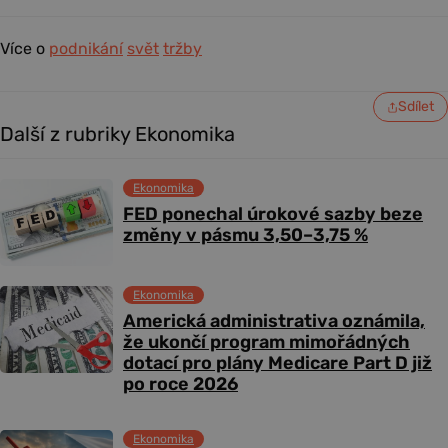
Více o
podnikání
svět
tržby
Sdílet
Další z rubriky Ekonomika
Ekonomika
FED ponechal úrokové sazby beze
změny v pásmu 3,50–3,75 %
Ekonomika
Americká administrativa oznámila,
že ukončí program mimořádných
dotací pro plány Medicare Part D již
po roce 2026
Ekonomika