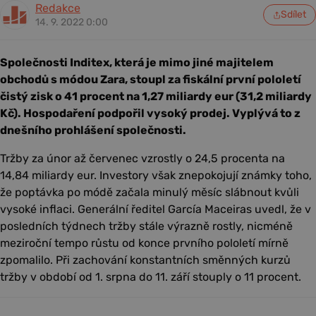
Redakce
Sdílet
14. 9. 2022 0:00
Společnosti Inditex, která je mimo jiné majitelem
obchodů s módou Zara, stoupl za fiskální první pololetí
čistý zisk o 41 procent na 1,27 miliardy eur (31,2 miliardy
Kč). Hospodaření podpořil vysoký prodej. Vyplývá to z
dnešního prohlášení společnosti.
Tržby za únor až červenec vzrostly o 24,5 procenta na
14,84 miliardy eur. Investory však znepokojují známky toho,
že poptávka po módě začala minulý měsíc slábnout kvůli
vysoké inflaci. Generální ředitel García Maceiras uvedl, že v
posledních týdnech tržby stále výrazně rostly, nicméně
meziroční tempo růstu od konce prvního pololetí mírně
zpomalilo. Při zachování konstantních směnných kurzů
tržby v období od 1. srpna do 11. září stouply o 11 procent.