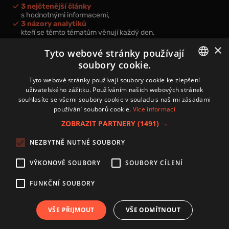
3 nejčtenější články
s hodnotnými informacemi,
3 názory analytiků
kteří se těmto tématům věnují každý den,
nová videa a podcasty
×
k prohloubení vašich znalostí.
Tyto webové stránky používají
soubory cookie.
CZECH
Tyto webové stránky používají soubory cookie ke zlepšení
uživatelského zážitku. Používáním našich webových stránek
CZ
souhlasíte se všemi soubory cookie v souladu s našimi zásadami
Přihlášením k newsletteru vyjadřujete svůj souhlas s
podmínkami
používání souborů cookie.
Více informací
zpracování osobních údajů
.
ZOBRAZIT PARTNERY
(1491) →
Kontakt
NEZBYTNĚ NUTNÉ SOUBORY
Zásady používání souborů cookies
Zpracování osobních údajů
VÝKONOVÉ SOUBORY
SOUBORY CÍLENÍ
Autoři
Nastavení cookies
FUNKČNÍ SOUBORY
VŠE PŘIJMOUT
VŠE ODMÍTNOUT
Copyright 2024 © Investice.cz. Všechna práva vyhrazena.