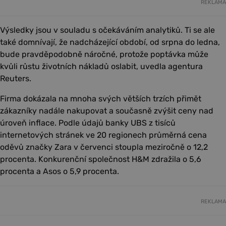
REKLAMA
Výsledky jsou v souladu s očekáváním analytiků. Ti se ale
také domnívají, že nadcházející období, od srpna do ledna,
bude pravděpodobně náročné, protože poptávka může
kvůli růstu životních nákladů oslabit, uvedla agentura
Reuters.
Firma dokázala na mnoha svých větších trzích přimět
zákazníky nadále nakupovat a současně zvýšit ceny nad
úroveň inflace. Podle údajů banky UBS z tisíců
internetových stránek ve 20 regionech průměrná cena
oděvů značky Zara v červenci stoupla meziročně o 12,2
procenta. Konkurenční společnost H&M zdražila o 5,6
procenta a Asos o 5,9 procenta.
REKLAMA