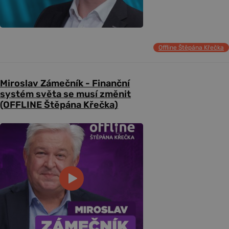
Offline Štěpána Křečka
Miroslav Zámečník - Finanční
systém světa se musí změnit
(OFFLINE Štěpána Křečka)