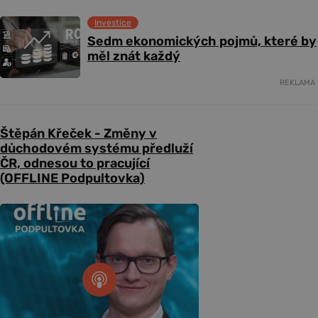
Investice
Sedm ekonomických pojmů, které by
měl znát každý
REKLAMA
Štěpán Křeček - Změny v
důchodovém systému předluží
ČR, odnesou to pracující
(OFFLINE Podpultovka)