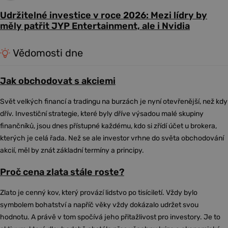
Udržitelné investice v roce 2026: Mezi lídry by
měly patřit JYP Entertainment, ale i Nvidia
Vědomosti dne
Jak obchodovat s akciemi
Svět velkých financí a tradingu na burzách je nyní otevřenější, než kdy
dřív. Investiční strategie, které byly dříve výsadou malé skupiny
finančníků, jsou dnes přístupné každému, kdo si zřídí účet u brokera,
kterých je celá řada. Než se ale investor vrhne do světa obchodování
akcií, měl by znát základní termíny a principy.
Proč cena zlata stále roste?
Zlato je cenný kov, který provází lidstvo po tisíciletí. Vždy bylo
symbolem bohatství a napříč věky vždy dokázalo udržet svou
hodnotu. A právě v tom spočívá jeho přitažlivost pro investory. Je to