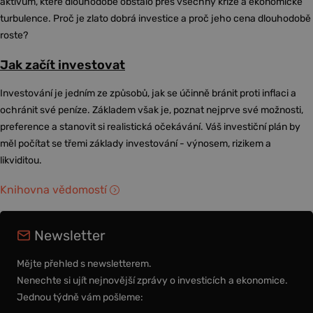
aktivum, které dlouhodobě obstálo přes všechny krize a ekonomické
turbulence. Proč je zlato dobrá investice a proč jeho cena dlouhodobě
roste?
Jak začít investovat
Investování je jedním ze způsobů, jak se účinně bránit proti inflaci a
ochránit své peníze. Základem však je, poznat nejprve své možnosti,
preference a stanovit si realistická očekávání. Váš investiční plán by
měl počítat se třemi základy investování - výnosem, rizikem a
likviditou.
Knihovna vědomostí
Newsletter
Mějte přehled s newsletterem.
Nenechte si ujít nejnovější zprávy o investicích a ekonomice.
Jednou týdně vám pošleme: