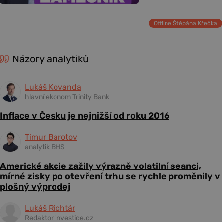
Offline Štěpána Křečka
Názory analytiků
Lukáš Kovanda
hlavní ekonom Trinity Bank
Inflace v Česku je nejnižší od roku 2016
Timur Barotov
analytik BHS
Americké akcie zažily výrazně volatilní seanci,
mírné zisky po otevření trhu se rychle proměnily v
plošný výprodej
Lukáš Richtár
Redaktor investice.cz