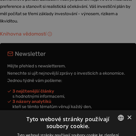
preference a stanovit si realistická očekávání. Váš investiční plán by
měl počítat se třemi základy investování - výnosem, rizikem a
likviditou.
Knihovna vědomostí
Newsletter
Mějte přehled s newsletterem.
Nenechte si ujít nejnovější zprávy o investicích a ekonomice.
Jednou týdně vám pošleme:
3 nejčtenější články
s hodnotnými informacemi,
3 názory analytiků
kteří se těmto tématům věnují každý den,
nová videa a podcasty
×
k prohloubení vašich znalostí.
Tyto webové stránky používají
soubory cookie.
CZECH
Tyto webové stránky používají soubory cookie ke zlepšení