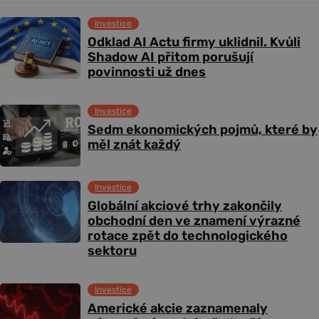
Investice
Odklad AI Actu firmy uklidnil. Kvůli
Shadow AI přitom porušují
povinnosti už dnes
Investice
Sedm ekonomických pojmů, které by
měl znát každý
Investice
Globální akciové trhy zakončily
obchodní den ve znamení výrazné
rotace zpět do technologického
sektoru
Investice
Americké akcie zaznamenaly