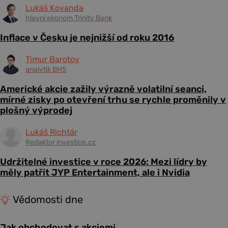
Lukáš Kovanda
hlavní ekonom Trinity Bank
Inflace v Česku je nejnižší od roku 2016
Timur Barotov
analytik BHS
Americké akcie zažily výrazně volatilní seanci,
mírné zisky po otevření trhu se rychle proměnily v
plošný výprodej
Lukáš Richtár
Redaktor investice.cz
Udržitelné investice v roce 2026: Mezi lídry by
měly patřit JYP Entertainment, ale i Nvidia
Vědomosti dne
Jak obchodovat s akciemi