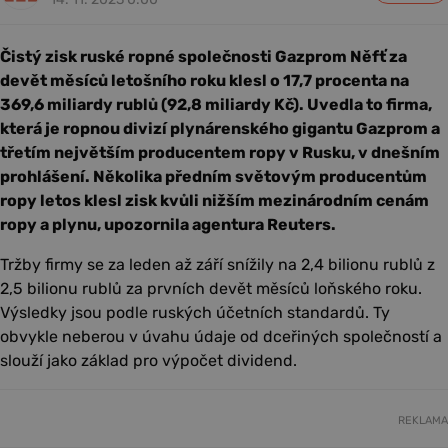
Čistý zisk ruské ropné společnosti Gazprom Něfť za
devět měsíců letošního roku klesl o 17,7 procenta na
369,6 miliardy rublů (92,8 miliardy Kč). Uvedla to firma,
která je ropnou divizí plynárenského gigantu Gazprom a
třetím největším producentem ropy v Rusku, v dnešním
prohlášení. Několika předním světovým producentům
ropy letos klesl zisk kvůli nižším mezinárodním cenám
ropy a plynu, upozornila agentura Reuters.
Tržby firmy se za leden až září snížily na 2,4 bilionu rublů z
2,5 bilionu rublů za prvních devět měsíců loňského roku.
Výsledky jsou podle ruských účetních standardů. Ty
obvykle neberou v úvahu údaje od dceřiných společností a
slouží jako základ pro výpočet dividend.
REKLAMA