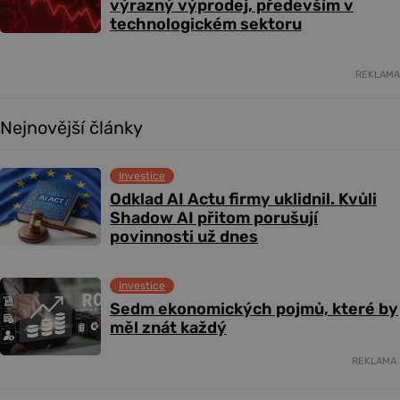
výrazný výprodej, především v
technologickém sektoru
REKLAMA
Nejnovější články
Investice
Odklad AI Actu firmy uklidnil. Kvůli
Shadow AI přitom porušují
povinnosti už dnes
Investice
Sedm ekonomických pojmů, které by
měl znát každý
REKLAMA