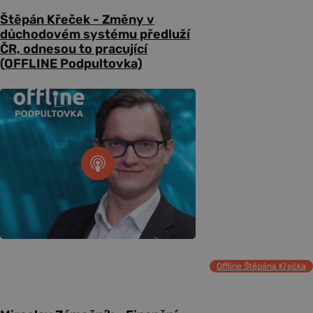
Štěpán Křeček - Změny v
důchodovém systému předluží
ČR, odnesou to pracující
(OFFLINE Podpultovka)
Offline Štěpána Křečka