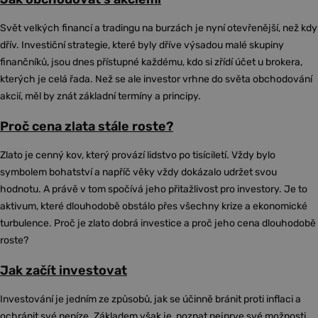
Svět velkých financí a tradingu na burzách je nyní otevřenější, než kdy
dřív. Investiční strategie, které byly dříve výsadou malé skupiny
finančníků, jsou dnes přístupné každému, kdo si zřídí účet u brokera,
kterých je celá řada. Než se ale investor vrhne do světa obchodování
akcií, měl by znát základní termíny a principy.
Proč cena zlata stále roste?
Zlato je cenný kov, který provází lidstvo po tisíciletí. Vždy bylo
symbolem bohatství a napříč věky vždy dokázalo udržet svou
hodnotu. A právě v tom spočívá jeho přitažlivost pro investory. Je to
aktivum, které dlouhodobě obstálo přes všechny krize a ekonomické
turbulence. Proč je zlato dobrá investice a proč jeho cena dlouhodobě
roste?
Jak začít investovat
Investování je jedním ze způsobů, jak se účinně bránit proti inflaci a
ochránit své peníze. Základem však je, poznat nejprve své možnosti,