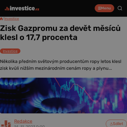
Menu
/
Investice
Zisk Gazpromu za devět měsíců
klesl o 17,7 procenta
Investice
Několika předním světovým producentům ropy letos klesl
zisk kvůli nižším mezinárodním cenám ropy a plynu...
Redakce
Sdílet
14. 11. 2023 0:00