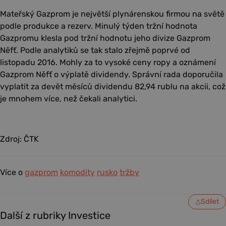
Mateřský Gazprom je největší plynárenskou firmou na světě
podle produkce a rezerv. Minulý týden tržní hodnota
Gazpromu klesla pod tržní hodnotu jeho divize Gazprom
Něfť. Podle analytiků se tak stalo zřejmě poprvé od
listopadu 2016. Mohly za to vysoké ceny ropy a oznámení
Gazprom Něfť o výplatě dividendy. Správní rada doporučila
vyplatit za devět měsíců dividendu 82,94 rublu na akcii, což
je mnohem více, než čekali analytici.
Zdroj: ČTK
Více o
gazprom
komodity
rusko
tržby
Sdílet
Další z rubriky Investice