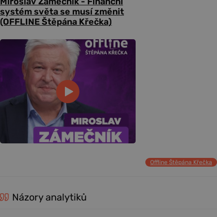
Miroslav Zámečník - Finanční
systém světa se musí změnit
(OFFLINE Štěpána Křečka)
Offline Štěpána Křečka
Názory analytiků