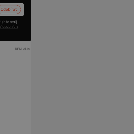
ujete svůj
í osobních
REKLAMA