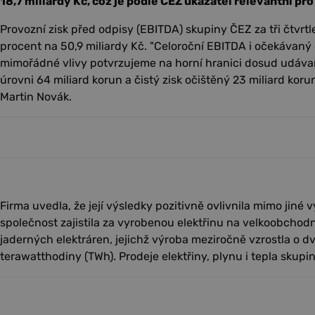
18,7 miliardy Kč, což je podle ČEZ ukazatel relevantní pr
Provozní zisk před odpisy (EBITDA) skupiny ČEZ za tři čtvrtlet
procent na 50,9 miliardy Kč. "Celoroční EBITDA i očekávaný č
mimořádné vlivy potvrzujeme na horní hranici dosud udáva
úrovni 64 miliard korun a čistý zisk očištěný 23 miliard korun
Martin Novák.
Firma uvedla, že její výsledky pozitivně ovlivnila mimo jiné v
společnost zajistila za vyrobenou elektřinu na velkoobchodn
jaderných elektráren, jejichž výroba meziročně vzrostla o d
terawatthodiny (TWh). Prodeje elektřiny, plynu i tepla skupi