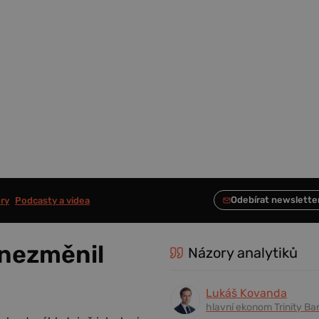
ry
Podcasty a videa
 nezměnil
Názory analytiků
Lukáš Kovanda
hlavní ekonom Trinity Ba