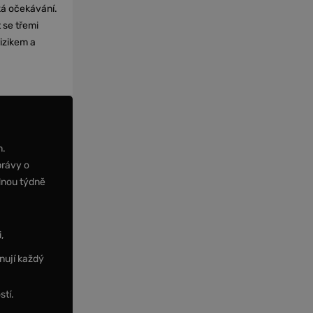
cká očekávání.
 se třemi
izikem a
m.
právy o
dnou týdně
,
nují každý
stí.