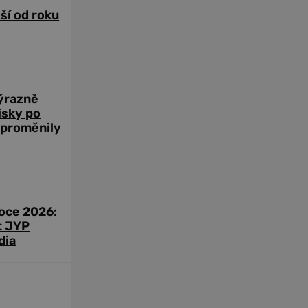
žší od roku
výrazně
zisky po
 proměnily
roce 2026:
t JYP
dia