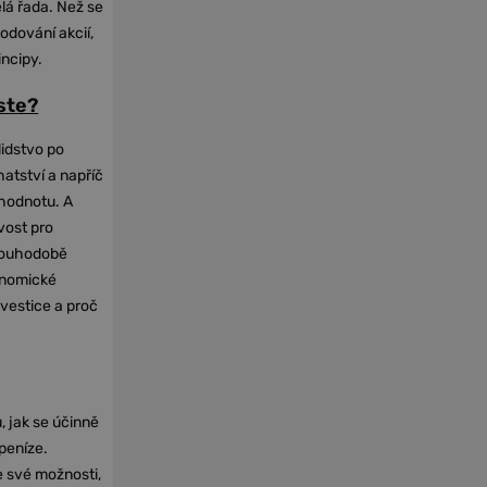
elá řada. Než se
odování akcií,
incipy.
oste?
lidstvo po
hatství a napříč
hodnotu. A
vost pro
dlouhodobě
onomické
nvestice a proč
, jak se účinně
 peníze.
e své možnosti,