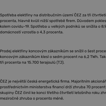
Spotřeba elektřiny na distribučním území ČEZ za tři čtvrtlet
procenta, hlavně kvůli nižší spotřebě firem. Důvodem pokle
kolem covidu-19. Spotřeba u velkých podniků se snížila o 8,
domácností vzrostla o 4,3 procenta.
Prodej elektřiny koncovým zákazníkům se snížil o šest proc
koncovým zákazníkům klesl o sedm procent na 6,2 TWh. Také 
tři procenta na 15.700 terajoulů (TJ).
ČEZ je největší česká energetická firma. Majoritním akcionář
prostřednictvím ministerstva financí drží zhruba 70 procen
skupiny ČEZ činil ke konci třetího čtvrtletí letošního roku z
meziročně zhruba o procento méně.