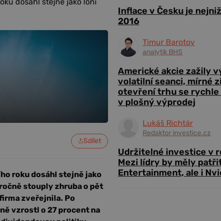
roku dosáhl stejně jako loni
Inflace v Česku je nejni
2016
Timur Barotov
analytik BHS
Americké akcie zažily 
volatilní seanci, mírné 
otevření trhu se rychle
v plošný výprodej
Lukáš Richtár
Redaktor investice.cz
Sdílet
Udržitelné investice v 
Mezi lídry by měly patři
Entertainment, ale i Nvi
ího roku dosáhl stejně jako
iročně stouply zhruba o pět
firma zveřejnila. Po
ně vzrostl o 27 procent na