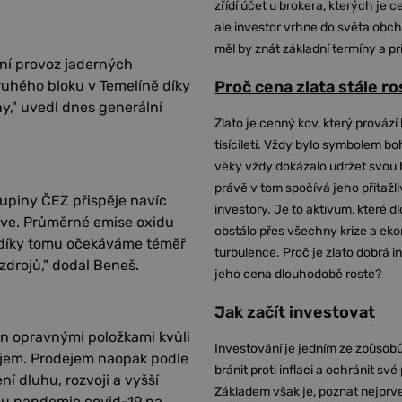
zřídí účet u brokera, kterých je c
ale investor vrhne do světa obch
měl by znát základní termíny a pr
lní provoz jaderných
ruhého bloku v Temelíně díky
Proč cena zlata stále r
ny," uvedl dnes generální
Zlato je cenný kov, který provází 
tisíciletí. Vždy bylo symbolem bo
věky vždy dokázalo udržet svou 
právě v tom spočívá jeho přitažli
kupiny ČEZ přispěje navíc
investory. Je to aktivum, které 
říve. Průměrné emise oxidu
obstálo přes všechny krize a ek
1 díky tomu očekáváme téměř
turbulence. Proč je zlato dobrá i
zdrojů," dodal Beneš.
jeho cena dlouhodobě roste?
Jak začít investovat
žen opravnými položkami kvůli
Investování je jedním ze způsobů
ajem. Prodejem naopak podle
bránit proti inflaci a ochránit své
í dluhu, rozvoji a vyšší
Základem však je, poznat nejprv
du pandemie covid-19 na