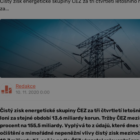
Čistý zisk energetické skupiny ČEZ za tři čtvrtletí letošního 
za...
Redakce
10. 11. 2020 0:00
Čistý zisk energetické skupiny ČEZ za tři čtvrtletí letošn
loni za stejné období 13,6 miliardy korun. Tržby ČEZ mez
procent na 155,5 miliardy. Vyplývá to z údajů, které dnes 
očištění o mimořádné nepeněžní vlivy čistý zisk meziroč