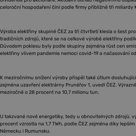
celoroční hospodaření činí podle firmy přibližně tři miliardy 
Výroba elektřiny skupině ČEZ za tři čtvrtletí klesla o šest p
tradičních zdrojů, které se na celkové výrobě elektřiny podíl
Důvodem poklesu byly podle skupiny zejména růst cen emis
elektřiny vlivem pandemie nemoci covid-19 a načasování od
K meziročnímu snížení výroby přispěl také útlum dosluhujíc
zejména uzavření elektrárny Prunéřov 1, uvedl ČEZ. Výrazně 
meziročně o 28 procent na 10,7 milionu tun.
U takzvané nové energetiky, tedy u obnovitelných zdrojů, v
procent vzrostla na 1,7 TWh, podle ČEZ zejména díky lepš
Německu i Rumunsku.