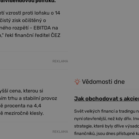
o dividendovou politiku.
í vzrostl proti loňsku o 14
istý zisk očištěný o
ného rozpětí - EBITDA na
," řekl finanční ředitel ČEZ
REKLAMA
Vědomosti dne
yšší cena, kterou si
ím trhu a stabilní provoz
Jak obchodovat s akcie
vě procenta na 4,4
Svět velkých financí a tradingu 
ně meziročně klesly.
nyní otevřenější, než kdy dřív. In
strategie, které byly dříve výsa
REKLAMA
finančníků, jsou dnes přístupné 