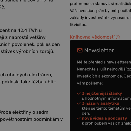
preference a stanovit si realisti
Kč.
Váš investiční plán by měl počítat
základy investování - výnosem, r
likviditou.
rocent na 42,4 TWh u
Knihovna vědomostí
ejí z naprosté většiny.
ních povolenek, pokles cen
Newsletter
stávek výrobních zdrojů.
Mějte přehled s newslettere
Nenechte si ujít nejnovější z
ích uhelných elektráren,
investicích a ekonomice. Je
poklesla také těžba uhlí -
vám pošleme:
3 nejčtenější články
s hodnotnými informacemi
3 názory analytiků
kteří se těmto tématům vě
ýroba elektřiny o sedm
den,
nová videa a podcasty
ím povětrnostním podmínkám v
k prohloubení vašich znalo