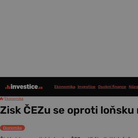
Ekonomika
Investice
Osobní finance
Názo
/
Ekonomika
Zisk ČEZu se oproti loňsku
Ekonomika