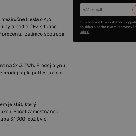
í meziročně klesla o 4,6
Přihlášením k newsletteru vyjadř
su byla podle ČEZ situace
souhlas s
podmínkami zpracován
údajů
.
9 procenta, zatímco spotřeba
ent na 24,3 TWh. Prodej plynu
prodej tepla poklesl, a to o
em je stát, který
t akcií. Počet zaměstnanců
hruba 31.900, což bylo