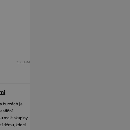
REKLAMA
mi
na burzách je
vestiční
dou malé skupiny
každému, kdo si