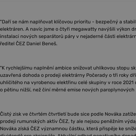
"Daří se nám naplňovat klíčovou prioritu - bezpečný a stabi
elektráren. A navíc jsme o čtyři megawatty navýšili výkon d
instalaci nových separátorů páry v nejaderné části elektrár
ředitel ČEZ Daniel Beneš.
"K rychlejšímu naplnění ambice snižovat uhlíkovou stopu s
uzavřená dohoda o prodeji elektrárny Počerady o tři roky d
uhličitého na vyrobenou elektřinu celé skupiny v roce 202
o pětinu nižší, než činí měrné emise nových paroplynových 
Čistý zisk ve čtvrtém čtvrtletí bude sice podle Nováka zatí
prodeji rumunských aktiv ČEZ, ty ale nejsou peněžním výd
Nováka získá ČEZ významnou částku, která přispěje ke snížen
dividendě pro akcionáře. Aktuální odhad negativního dopa