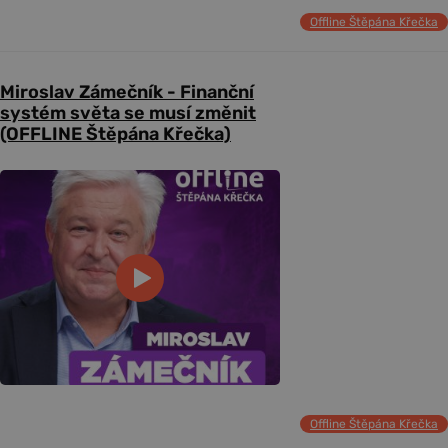
Offline Štěpána Křečka
Miroslav Zámečník - Finanční
systém světa se musí změnit
(OFFLINE Štěpána Křečka)
Offline Štěpána Křečka