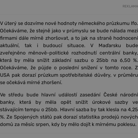
REKLAMA
V úterý se dozvíme nové hodnoty německého průzkumu Ifo.
Očekáváme, že stejně jako v průmyslu se bude nálada mezi
firmami dále mírně zhoršovat, a to jak na straně hodnocení
aktuální, tak i budoucí situace. V Maďarsku bude
zveřejněno měnově-politické rozhodnutí centrální banky,
která by měla snížit základní sazbu o 25bb na 6,50 %.
Očekáváme, že půjde o poslední snížení v tomto roce. Z
USA pak dorazí průzkum spotřebitelské důvěry, v průměru
se očekává mírné zhoršení.
Ve středu bude hlavní událostí zasedání České národní
banky, která by měla opět snížit úrokové sazby ve
stávajícím tempu o 25bb. Hlavní sazba by tak klesla na 4,25
%. Ze Spojených států pak dorazí statistika prodejů nových
domů za měsíc srpen, kdy by mělo dojít k mírnému poklesu.