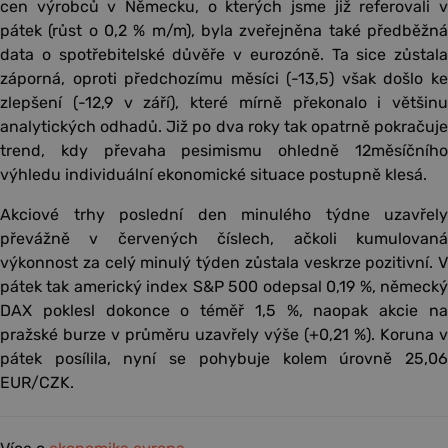
cen výrobců v Německu, o kterých jsme již referovali v
pátek (růst o 0,2 % m/m), byla zveřejněna také předběžná
data o spotřebitelské důvěře v eurozóně. Ta sice zůstala
záporná, oproti předchozímu měsíci (-13,5) však došlo ke
zlepšení (-12,9 v září), které mírně překonalo i většinu
analytických odhadů. Již po dva roky tak opatrně pokračuje
trend, kdy převaha pesimismu ohledně 12měsíčního
výhledu individuální ekonomické situace postupně klesá.
Akciové trhy poslední den minulého týdne uzavřely
převážně v červených číslech, ačkoli kumulovaná
výkonnost za celý minulý týden zůstala veskrze pozitivní. V
pátek tak americký index S&P 500 odepsal 0,19 %, německý
DAX poklesl dokonce o téměř 1,5 %, naopak akcie na
pražské burze v průměru uzavřely výše (+0,21 %). Koruna v
pátek posílila, nyní se pohybuje kolem úrovně 25,06
EUR/CZK.