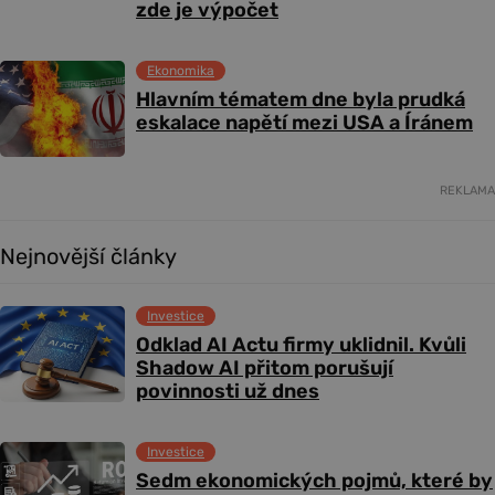
zde je výpočet
Ekonomika
Hlavním tématem dne byla prudká
eskalace napětí mezi USA a Íránem
REKLAMA
Nejnovější články
Investice
Odklad AI Actu firmy uklidnil. Kvůli
Shadow AI přitom porušují
povinnosti už dnes
Investice
Sedm ekonomických pojmů, které by