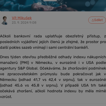
Vít Mikušek
Sdílet
23. 9. 2024 9:08
Ačkoli bankovní rada uplatňuje obezřetný přístup, z
posledních vyjádření jejích členů je zřejmé, že prostor pro
další pokles sazeb vnímají i sami centrální bankéři.
Dnes týden otevřou předběžné odhady indexu nákupních
manažerů (PMI) v Německu, v eurozóně i v USA podle
agentury S&P Global. Očekáváme, že zhoršování podmínek
ve zpracovatelském průmyslu bude pokračovat jak v
Německu (odhad 41,7 vs 42,4 v srpnu), tak v eurozóně
(odhad 45,6 vs 45,8 v srpnu). V případě USA trh také
očekává zhoršení, ačkoli hodnota indexu by měla mírně
vzrůst.