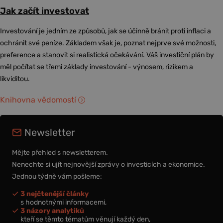
Jak začít investovat
Investování je jedním ze způsobů, jak se účinně bránit proti inflaci a
ochránit své peníze. Základem však je, poznat nejprve své možnosti,
preference a stanovit si realistická očekávání. Váš investiční plán by
měl počítat se třemi základy investování - výnosem, rizikem a
likviditou.
Knihovna vědomostí
Newsletter
Mějte přehled s newsletterem.
Nenechte si ujít nejnovější zprávy o investicích a ekonomice.
Jednou týdně vám pošleme:
3 nejčtenější články
s hodnotnými informacemi,
3 názory analytiků
kteří se těmto tématům věnují každý den,