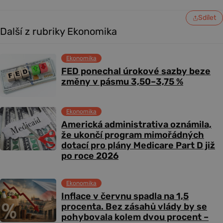
Sdílet
Další z rubriky Ekonomika
Ekonomika
FED ponechal úrokové sazby beze
změny v pásmu 3,50–3,75 %
Ekonomika
Americká administrativa oznámila,
že ukončí program mimořádných
dotací pro plány Medicare Part D již
po roce 2026
Ekonomika
Inflace v červnu spadla na 1,5
procenta. Bez zásahů vlády by se
pohybovala kolem dvou procent –