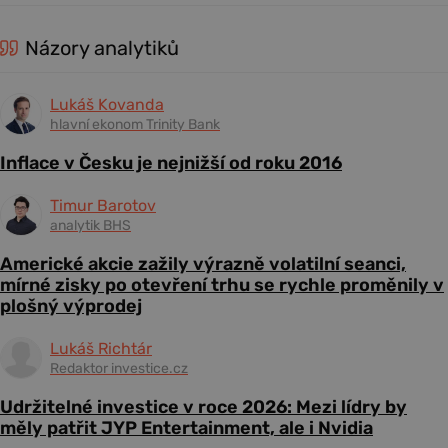
Názory analytiků
Lukáš Kovanda
hlavní ekonom Trinity Bank
Inflace v Česku je nejnižší od roku 2016
Timur Barotov
analytik BHS
Americké akcie zažily výrazně volatilní seanci,
mírné zisky po otevření trhu se rychle proměnily v
plošný výprodej
Lukáš Richtár
Redaktor investice.cz
Udržitelné investice v roce 2026: Mezi lídry by
měly patřit JYP Entertainment, ale i Nvidia