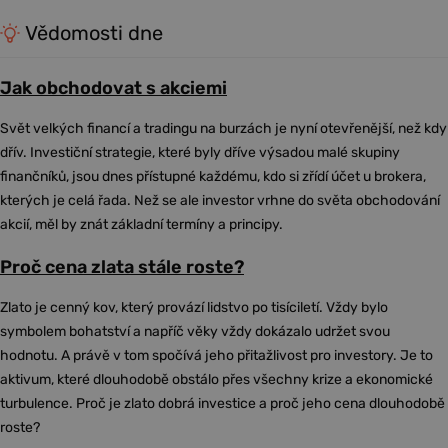
Vědomosti dne
Jak obchodovat s akciemi
Svět velkých financí a tradingu na burzách je nyní otevřenější, než kdy
dřív. Investiční strategie, které byly dříve výsadou malé skupiny
finančníků, jsou dnes přístupné každému, kdo si zřídí účet u brokera,
kterých je celá řada. Než se ale investor vrhne do světa obchodování
akcií, měl by znát základní termíny a principy.
Proč cena zlata stále roste?
Zlato je cenný kov, který provází lidstvo po tisíciletí. Vždy bylo
symbolem bohatství a napříč věky vždy dokázalo udržet svou
hodnotu. A právě v tom spočívá jeho přitažlivost pro investory. Je to
aktivum, které dlouhodobě obstálo přes všechny krize a ekonomické
turbulence. Proč je zlato dobrá investice a proč jeho cena dlouhodobě
roste?