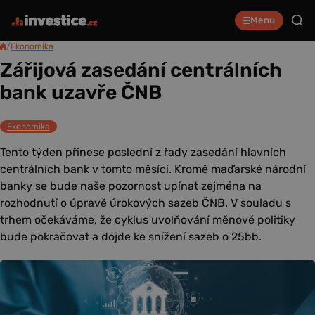
Menu
/
Ekonomika
Zářijová zasedání centrálních
bank uzavře ČNB
Ekonomika
Tento týden přinese poslední z řady zasedání hlavních
centrálních bank v tomto měsíci. Kromě maďarské národní
banky se bude naše pozornost upínat zejména na
rozhodnutí o úpravě úrokových sazeb ČNB. V souladu s
trhem očekáváme, že cyklus uvolňování měnové politiky
bude pokračovat a dojde ke snížení sazeb o 25bb.