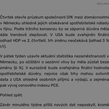
REKLAMA
Čtvrtek otevře průzkum společnosti GfK mezi domácnostmi
v Německu ohledně jejich očekávané spotřebitelské nálady
v říjnu. Podle tržního konsenzu by se záporná důvěra měla
dále trendově zlepšovat. V USA bude zveřejněn finální
odhad HDP ve 2. čtvrtletí, trh změnu neočekává (odhad 3 %
r/r).
V pátek týden uzavře aktuální statistika nezaměstnanosti v
Německu, po očištění o sezónní vlivy by měla zůstat beze
změny (6 %). V eurozóně bude zveřejněna finální hodnota
spotřebitelské důvěry, nejvíce však trhy mohou ovlivnit
data z USA ohledně osobních příjmů a výdajů, a zejména
pak vývoj cenového indexu PCE.
Pohled zpět:
Závěr minulého týdne příliš nových dat neposkytl, kromě