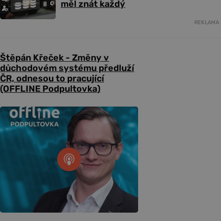
měl znát každý
REKLAMA
Štěpán Křeček - Změny v
důchodovém systému předluží
ČR, odnesou to pracující
(OFFLINE Podpultovka)