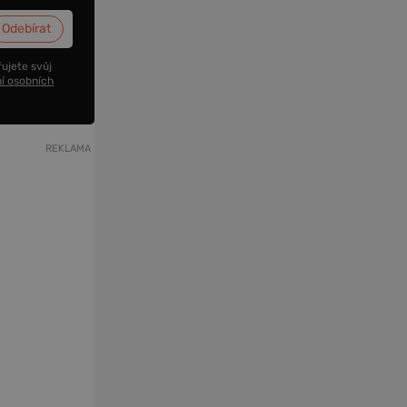
ujete svůj
í osobních
REKLAMA