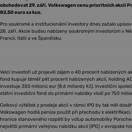
obchodovat 29. září. Volkswagen cenu prioritních akcií P
82,50 eura za kus.
Pro soukromé a institucionální investory dnes začalo upisov
28. září. Akcie budou nabízeny soukromým investorům v N
Francii, Itálii a ve Španělsku.
Velcí investoři už projevili zájem o 40 procent nabízených akc
fond kupuje téměř pět procent nabízených akcií, holding A
investuje 350 milionů eur (8,6 miliardy Kč). Investiční spole
státní investiční fond do primární nabídky vloží po 750 mili
Celkový výtěžek z prodeje akcií v rámci IPO by tak měl dosáhn
Volkswagen hodlá peníze použít při přechodu k elektrifikaci
hranice stanoveného rozpětí by vstup automobilky Porsche
největší primární veřejnou nabídku akcií (IPO) v evropské his