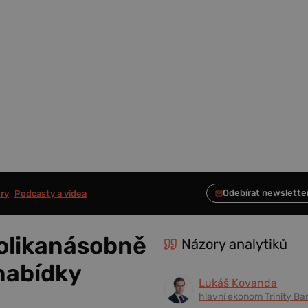
ry
Podcasty a videa
olikanásobně
Názory analytiků
nabídky
Lukáš Kovanda
hlavní ekonom Trinity Ba