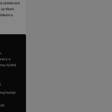
cká očekávání.
 se třemi
izikem a
m.
právy o
dnou týdně
,
nují každý
stí.