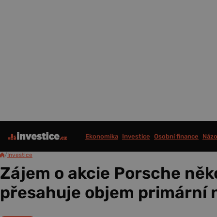
Ekonomika
Investice
Osobní finance
Názo
/
Investice
Zájem o akcie Porsche něk
přesahuje objem primární 