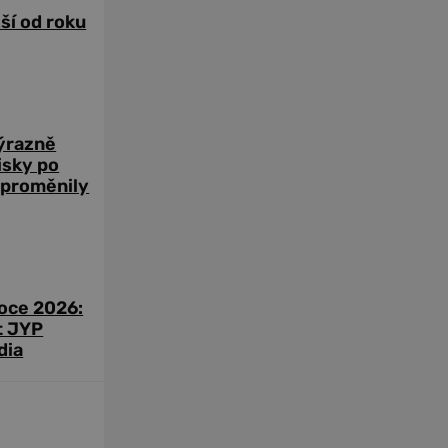
žší od roku
výrazně
zisky po
 proměnily
roce 2026:
t JYP
dia