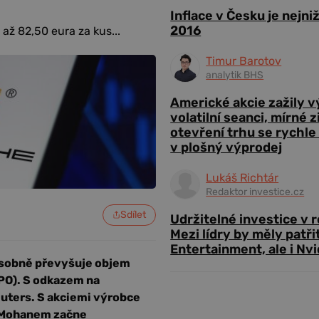
Inflace v Česku je nejni
2016
až 82,50 eura za kus...
Timur Barotov
analytik BHS
Americké akcie zažily 
volatilní seanci, mírné 
otevření trhu se rychle
v plošný výprodej
Lukáš Richtár
Redaktor investice.cz
Sdílet
Udržitelné investice v 
Mezi lídry by měly patři
Entertainment, ale i Nvi
ásobně převyšuje objem
IPO). S odkazem na
uters. S akciemi výrobce
d Mohanem začne