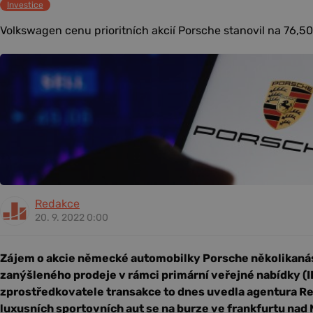
Investice
Volkswagen cenu prioritních akcií Porsche stanovil na 76,50 
Redakce
20. 9. 2022 0:00
Zájem o akcie německé automobilky Porsche několikan
zanýšleného prodeje v rámci primární veřejné nabídky (
zprostředkovatele transakce to dnes uvedla agentura Re
luxusních sportovních aut se na burze ve frankfurtu na