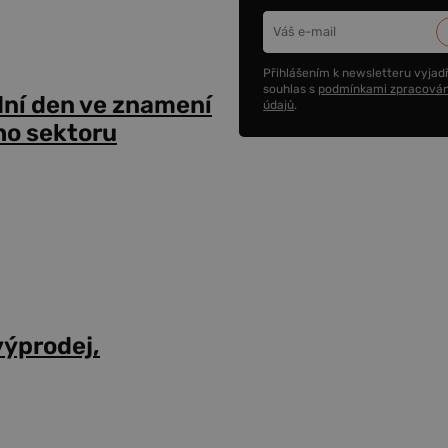
Přihlášením k newsletteru vyjadř
souhlas s
podmínkami zpracován
dní den ve znamení
údajů
.
ho sektoru
výprodej,