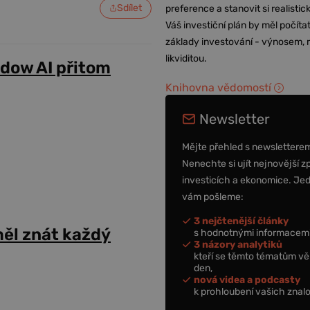
Sdílet
preference a stanovit si realisti
Váš investiční plán by měl počítat
základy investování - výnosem, r
likviditou.
adow AI přitom
Knihovna vědomostí
Newsletter
Mějte přehled s newslettere
Nenechte si ujít nejnovější z
investicích a ekonomice. Je
vám pošleme:
3 nejčtenější články
ěl znát každý
s hodnotnými informacemi
3 názory analytiků
kteří se těmto tématům vě
den,
nová videa a podcasty
k prohloubení vašich znalo