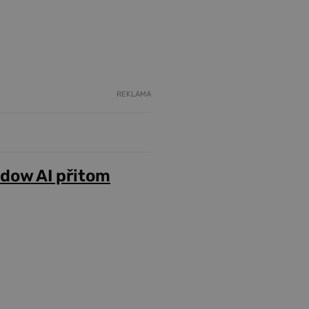
REKLAMA
adow AI přitom