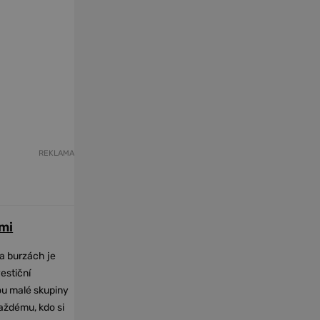
REKLAMA
mi
na burzách je
vestiční
dou malé skupiny
každému, kdo si