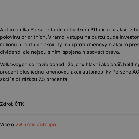
Automobilka Porsche bude mít celkem 911 milionů akcií, z 
polovinu prioritních. V rámci vstupu na burzu bude invest
milionu prioritních akcií. Ty mají proti kmenovým akciím pře
dividend, ale nejsou s nimi spojena hlasovací práva.
Volkswagen se navíc dohodl, že jeho hlavní akcionář, holdin
procent plus jednu kmenovou akcii automobilky Porsche AG, 
akcií s přirážkou 7,5 procenta.
Zdroj: ČTK
Více o
VW
akcie
auto
ipo