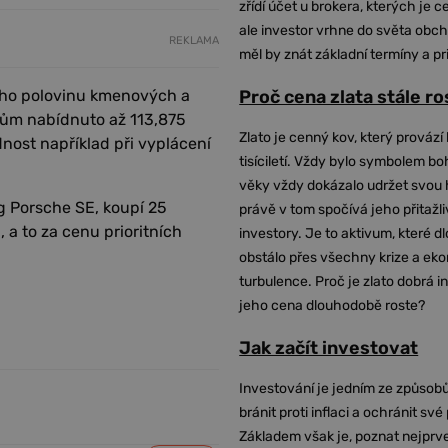
zřídí účet u brokera, kterých je c
ale investor vrhne do světa obch
REKLAMA
měl by znát základní termíny a pr
toho polovinu kmenových a
Proč cena zlata stále r
orům nabídnuto až 113,875
Zlato je cenný kov, který provází 
dnost například při vyplácení
tisíciletí. Vždy bylo symbolem bo
věky vždy dokázalo udržet svou 
g Porsche SE, koupí 25
právě v tom spočívá jeho přitažli
a to za cenu prioritních
investory. Je to aktivum, které 
obstálo přes všechny krize a ek
turbulence. Proč je zlato dobrá i
jeho cena dlouhodobě roste?
Jak začít investovat
Investování je jedním ze způsobů
bránit proti inflaci a ochránit své
Základem však je, poznat nejprv