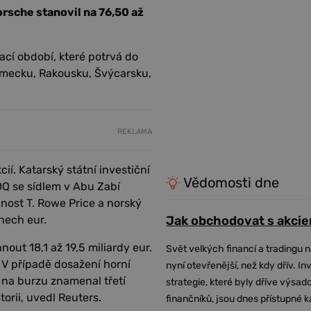
orsche stanovil na 76,50 až
ací období, které potrvá do
ěmecku, Rakousku, Švýcarsku,
REKLAMA
ií. Katarský státní investiční
Vědomosti dne
DQ se sídlem v Abu Zabí
čnost T. Rowe Price a norský
onech eur.
Jak obchodovat s akcie
out 18,1 až 19,5 miliardy eur.
Svět velkých financí a tradingu 
. V případě dosažení horní
nyní otevřenější, než kdy dřív. In
 na burzu znamenal třetí
strategie, které byly dříve výsa
torii, uvedl Reuters.
finančníků, jsou dnes přístupné 