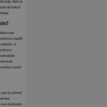
elá řada. Než se
odování akcií,
incipy.
oste?
lidstvo po
hatství a napříč
hodnotu. A
vost pro
dlouhodobě
onomické
nvestice a proč
, jak se účinně
 peníze.
e své možnosti,