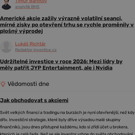
Timur Barotov
analytik BHS
Americké akcie zažily výrazně volatilní seanci,
mírné zisky po otevření trhu se rychle proměnily v
plošný výprodej
Lukáš Richtár
Redaktor investice.cz
Udržitelné investice v roce 2026: Mezi lídry by
měly patřit JYP Entertainment, ale i Nvidia
Vědomosti dne
Jak obchodovat s akciemi
Svět velkých financí a tradingu na burzách je nyní otevřenější, než kdy
dřív. Investiční strategie, které byly dříve výsadou malé skupiny
finančníků, jsou dnes přístupné každému, kdo si zřídí účet u brokera,
kterých je celá řada. Než se ale investor vrhne do světa obchodování