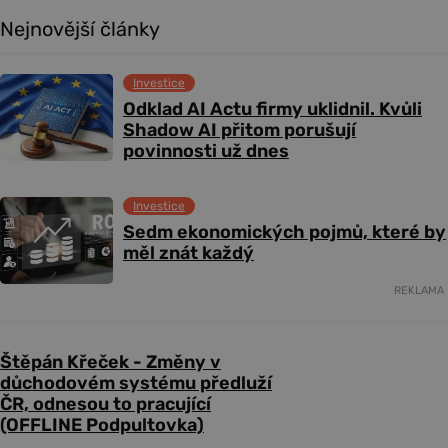
Nejnovější články
Investice
Odklad AI Actu firmy uklidnil. Kvůli
Shadow AI přitom porušují
povinnosti už dnes
Investice
Sedm ekonomických pojmů, které by
měl znát každý
REKLAMA
Štěpán Křeček - Změny v
důchodovém systému předluží
ČR, odnesou to pracující
(OFFLINE Podpultovka)