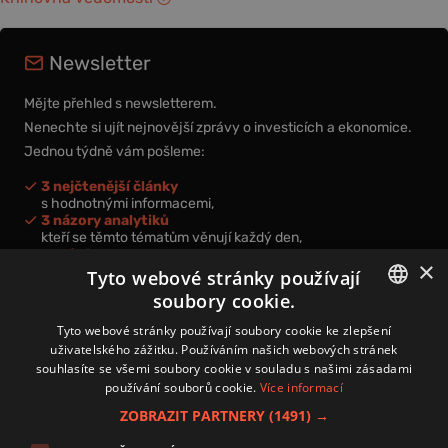
Newsletter
Mějte přehled s newsletterem.
Nenechte si ujít nejnovější zprávy o investicích a ekonomice.
Jednou týdně vám pošleme:
3 nejčtenější články
s hodnotnými informacemi,
3 názory analytiků
kteří se těmto tématům věnují každý den,
nová videa a podcasty
×
k prohloubení vašich znalostí.
Tyto webové stránky používají
soubory cookie.
CZECH
Tyto webové stránky používají soubory cookie ke zlepšení
uživatelského zážitku. Používáním našich webových stránek
CZ
souhlasíte se všemi soubory cookie v souladu s našimi zásadami
Přihlášením k newsletteru vyjadřujete svůj souhlas s
podmínkami
používání souborů cookie.
Více informací
zpracování osobních údajů
.
ZOBRAZIT PARTNERY
(1491) →
Kontakt