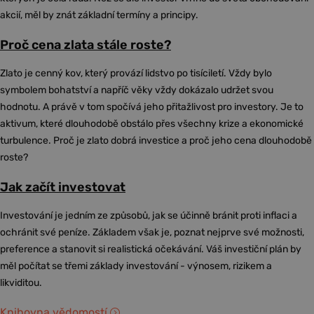
akcií, měl by znát základní termíny a principy.
Proč cena zlata stále roste?
Zlato je cenný kov, který provází lidstvo po tisíciletí. Vždy bylo
symbolem bohatství a napříč věky vždy dokázalo udržet svou
hodnotu. A právě v tom spočívá jeho přitažlivost pro investory. Je to
aktivum, které dlouhodobě obstálo přes všechny krize a ekonomické
turbulence. Proč je zlato dobrá investice a proč jeho cena dlouhodobě
roste?
Jak začít investovat
Investování je jedním ze způsobů, jak se účinně bránit proti inflaci a
ochránit své peníze. Základem však je, poznat nejprve své možnosti,
preference a stanovit si realistická očekávání. Váš investiční plán by
měl počítat se třemi základy investování - výnosem, rizikem a
likviditou.
Knihovna vědomostí