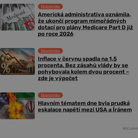
Ekonomika
Americká administrativa oznámila,
že ukončí program mimořádných
dotací pro plány Medicare Part D již
po roce 2026
Ekonomika
Inflace v červnu spadla na 1,5
procenta. Bez zásahů vlády by se
pohybovala kolem dvou procent –
zde je výpočet
Ekonomika
Hlavním tématem dne byla prudká
eskalace napětí mezi USA a Íránem
REKLAMA