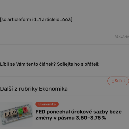
[sc:articleform id=1 articleid=663]
REKLAMA
Líbil se Vám tento článek? Sdílejte ho s přáteli:
Sdílet
Další z rubriky Ekonomika
Ekonomika
FED ponechal úrokové sazby beze
změny v pásmu 3,50–3,75 %