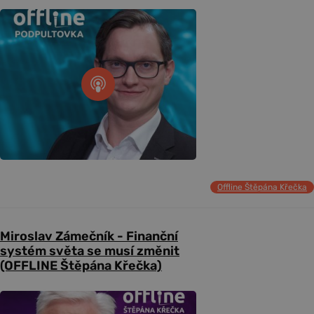
Offline Štěpána Křečka
Miroslav Zámečník - Finanční
systém světa se musí změnit
(OFFLINE Štěpána Křečka)