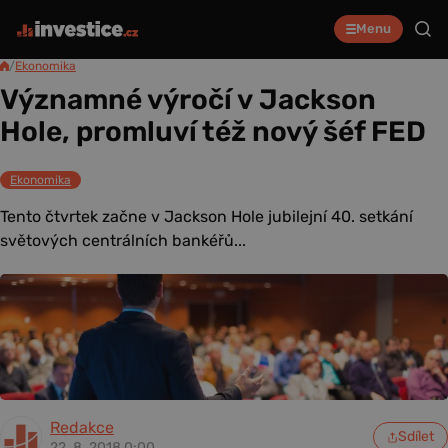
Menu
/
Ekonomika
Významné výročí v Jackson
Hole, promluví též nový šéf FED
Ekonomika
Tento čtvrtek začne v Jackson Hole jubilejní 40. setkání
světových centrálních bankéřů...
Redakce
Sdílet
22. 8. 2018 0:00