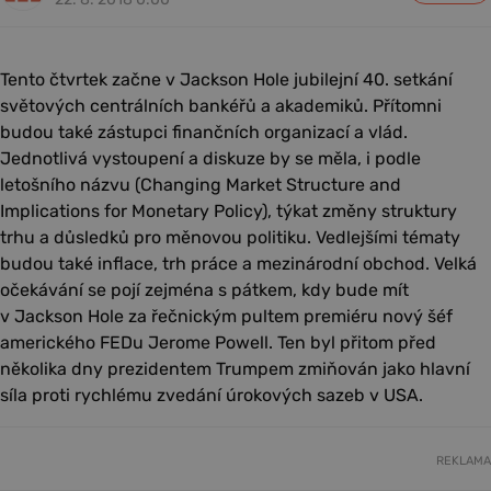
Tento čtvrtek začne v Jackson Hole jubilejní 40. setkání
světových centrálních bankéřů a akademiků. Přítomni
budou také zástupci finančních organizací a vlád.
Jednotlivá vystoupení a diskuze by se měla, i podle
letošního názvu (Changing Market Structure and
Implications for Monetary Policy), týkat změny struktury
trhu a důsledků pro měnovou politiku. Vedlejšími tématy
budou také inflace, trh práce a mezinárodní obchod. Velká
očekávání se pojí zejména s pátkem, kdy bude mít
v Jackson Hole za řečnickým pultem premiéru nový šéf
amerického FEDu Jerome Powell. Ten byl přitom před
několika dny prezidentem Trumpem zmiňován jako hlavní
síla proti rychlému zvedání úrokových sazeb v USA.
REKLAMA