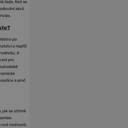
elá řada. Než se
odování akcií,
incipy.
oste?
lidstvo po
hatství a napříč
hodnotu. A
vost pro
dlouhodobě
onomické
nvestice a proč
, jak se účinně
 peníze.
e své možnosti,