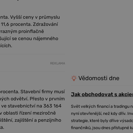
nta. Vyšší ceny v průmyslu
 11,6 procenta. Zdražování
výrazným proinflačně
šující se cenou nájemného
ících.
REKLAMA
Vědomosti dne
procenta. Stavební firmy musí
Jak obchodovat s akcie
ých odvětví. Přesto v prvním
ů ve stavebnictví na 363 164
Svět velkých financí a tradingu 
 v oblasti řízení meziročně
nyní otevřenější, než kdy dřív. In
ištění, zajištění a penzijního
strategie, které byly dříve výsa
a.
finančníků, jsou dnes přístupné 