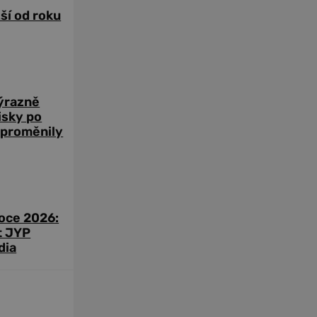
žší od roku
výrazně
zisky po
 proměnily
roce 2026:
t JYP
dia