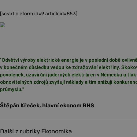
[sc:articleform id=9 articleid=853]
"
Odvětví výroby elektrické energie je v poslední době ovliv
v konečném důsledku vedou ke zdražování elektřiny. Skoko
povolenek, uzavírání jaderných elektráren v Německu a tlak
obnovitelných zdrojů zvyšují náklady a tím snižují konkur
průmyslu.
"
Štěpán Křeček, hlavní ekonom BHS
Další z rubriky Ekonomika