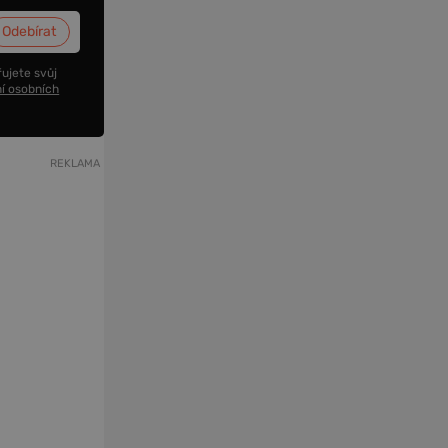
ujete svůj
í osobních
REKLAMA