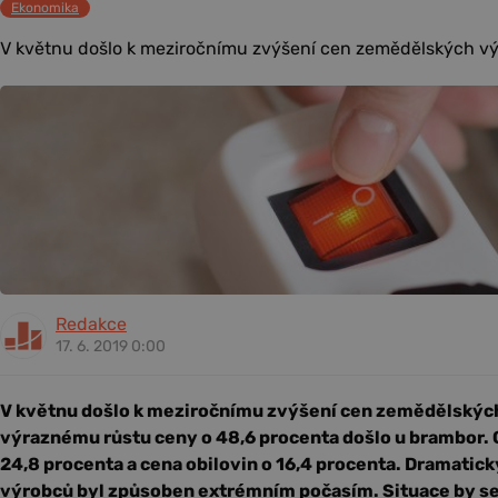
Ekonomika
V květnu došlo k meziročnímu zvýšení cen zemědělských výr
Redakce
17. 6. 2019 0:00
V květnu došlo k meziročnímu zvýšení cen zemědělských
výraznému růstu ceny o 48,6 procenta došlo u brambor. 
24,8 procenta a cena obilovin o 16,4 procenta. Dramati
výrobců byl způsoben extrémním počasím. Situace by se