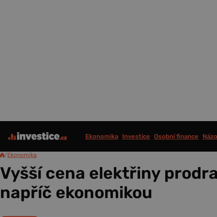
Ekonomika
Investice
Osobní finance
Názo
/
Ekonomika
Vyšší cena elektřiny prodr
napříč ekonomikou