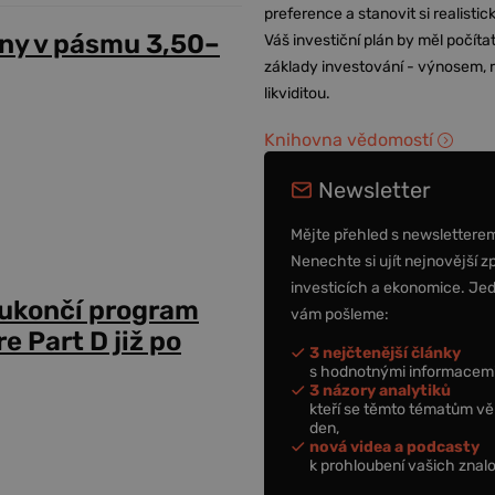
preference a stanovit si realisti
ny v pásmu 3,50–
Váš investiční plán by měl počítat
základy investování - výnosem, r
likviditou.
Knihovna vědomostí
Newsletter
Mějte přehled s newslettere
Nenechte si ujít nejnovější z
investicích a ekonomice. Je
 ukončí program
vám pošleme:
 Part D již po
3 nejčtenější články
s hodnotnými informacemi
3 názory analytiků
kteří se těmto tématům vě
den,
nová videa a podcasty
k prohloubení vašich znalo