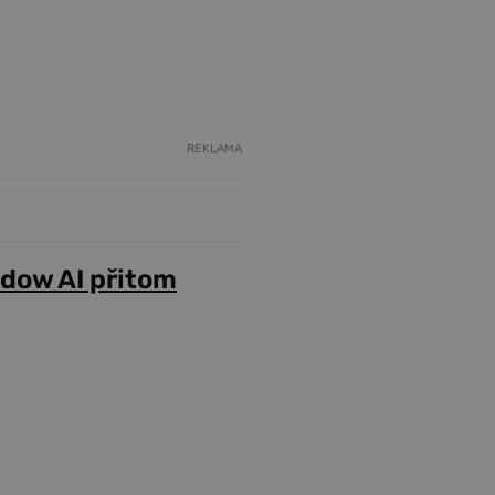
REKLAMA
adow AI přitom