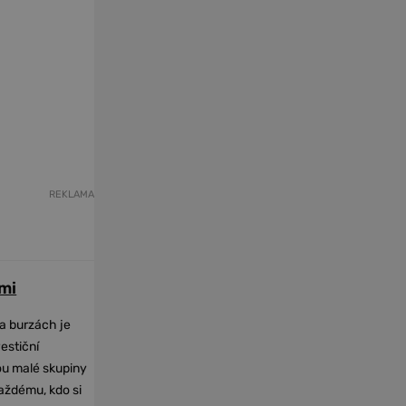
REKLAMA
mi
na burzách je
vestiční
dou malé skupiny
každému, kdo si