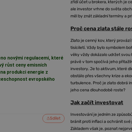
zřídí účet u brokera, kterých je c
ale investor vrhne do světa obch
měl by znát základní termíny a pr
Proč cena zlata stále r
Zlato je cenný kov, který provází 
tisíciletí. Vždy bylo symbolem bo
věky vždy dokázalo udržet svou 
něno novými regulacemi, které
právě v tom spočívá jeho přitažli
vý růst ceny emisních
investory. Je to aktivum, které 
 na produkci energie z
obstálo přes všechny krize a ek
enceschopnost evropského
turbulence. Proč je zlato dobrá i
jeho cena dlouhodobě roste?
Jak začít investovat
Investování je jedním ze způsobů
Sdílet
bránit proti inflaci a ochránit své
Základem však je, poznat nejprv