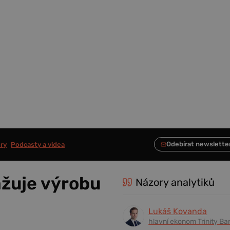
ry
Podcasty a videa
ažuje výrobu
Názory analytiků
Lukáš Kovanda
hlavní ekonom Trinity Ba