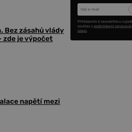
Přihlášením k newsletteru vyjadř
souhlas s
podmínkami zpracován
a. Bez zásahů vlády
údajů
.
 zde je výpočet
alace napětí mezi