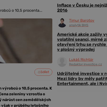
Inflace v Česku je nejni
2016
obců o 10,5 procenta...
Timur Barotov
analytik BHS
Americké akcie zažily 
volatilní seanci, mírné 
otevření trhu se rychle
v plošný výprodej
Lukáš Richtár
Redaktor investice.cz
Sdílet
Udržitelné investice v 
Mezi lídry by měly patři
Entertainment, ale i Nvi
 výrobců o 10,5 procenta. K
Cena zeleniny vzrostla o
cký nárůst cen zemědělských
 však v průběhu letošního