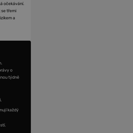
cká očekávání.
 se třemi
izikem a
m.
právy o
dnou týdně
,
nují každý
stí.