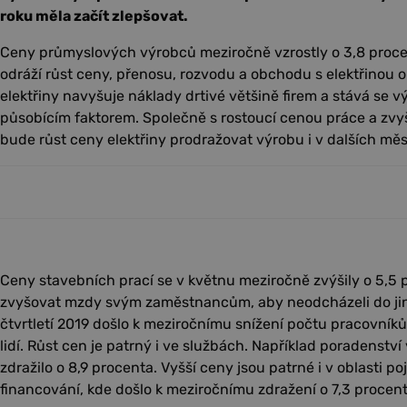
roku měla začít zlepšovat.
Ceny průmyslových výrobců meziročně vzrostly o 3,8 proce
odráží růst ceny, přenosu, rozvodu a obchodu s elektřinou o
elektřiny navyšuje náklady drtivé většině firem a stává se 
působícím faktorem. Společně s rostoucí cenou práce a zvy
bude růst ceny elektřiny prodražovat výrobu i v dalších měs
Ceny stavebních prací se v květnu meziročně zvýšily o 5,5 
zvyšovat mzdy svým zaměstnancům, aby neodcházeli do jin
čtvrtletí 2019 došlo k meziročnímu snížení počtu pracovník
lidí. Růst cen je patrný i ve službách. Například poradenství
zdražilo o 8,9 procenta. Vyšší ceny jsou patrné i v oblasti poj
financování, kde došlo k meziročnímu zdražení o 7,3 procent