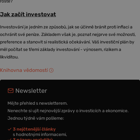
roste?
Jak začít investovat
Investování je jedním ze způsobů, jak se účinně bránit proti inflaci a
ochránit své peníze. Základem však je, poznat nejprve své možnosti,
preference a stanovit si realistická očekávání. Váš investiční plán by
měl počítat se třemi základy investování - výnosem, rizikem a
likviditou.
Knihovna vědomostí
Newsletter
Mějte přehled s newsletterem.
Nenechte si ujít nejnovější zprávy o investicích a ekonomice.
Jednou týdně vám pošleme:
3 nejčtenější články
s hodnotnými informacemi,
3 názory analytiků