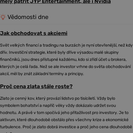
měly patřit JYP Entertainment, ale i Nvidia
Vědomosti dne
Jak obchodovat s akciemi
Svět velkých financí a tradingu na burzách je nyní otevřenější, než kdy
dřív. Investiční strategie, které byly dříve výsadou malé skupiny
finančníků, jsou dnes přístupné každému, kdo si zřídí účet u brokera,
kterých je celá řada. Než se ale investor vrhne do světa obchodování
akcií, měl by znát základní termíny a principy.
Proč cena zlata stále roste?
Zlato je cenný kov, který provází lidstvo po tisíciletí. Vždy bylo
symbolem bohatství a napříč věky vždy dokázalo udržet svou
hodnotu. A právě v tom spočívá jeho přitažlivost pro investory. Je to
aktivum, které dlouhodobě obstálo přes všechny krize a ekonomické
turbulence. Proč je zlato dobrá investice a proč jeho cena dlouhodobě