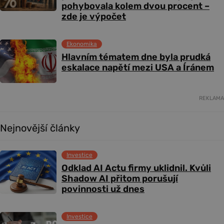
pohybovala kolem dvou procent –
zde je výpočet
Ekonomika
Hlavním tématem dne byla prudká
eskalace napětí mezi USA a Íránem
REKLAMA
Nejnovější články
Investice
Odklad AI Actu firmy uklidnil. Kvůli
Shadow AI přitom porušují
povinnosti už dnes
Investice