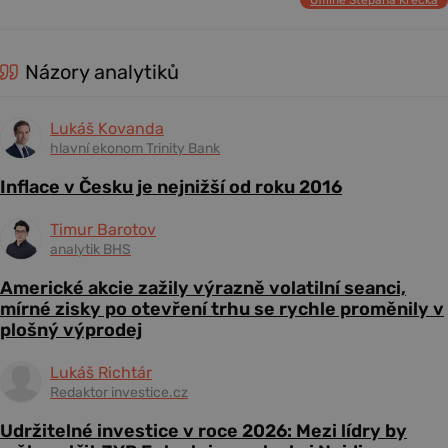
Offline Štěpána Křečka
Názory analytiků
Lukáš Kovanda
hlavní ekonom Trinity Bank
Inflace v Česku je nejnižší od roku 2016
Timur Barotov
analytik BHS
Americké akcie zažily výrazně volatilní seanci,
mírné zisky po otevření trhu se rychle proměnily v
plošný výprodej
Lukáš Richtár
Redaktor investice.cz
Udržitelné investice v roce 2026: Mezi lídry by