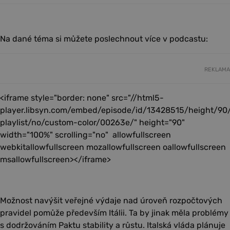
Na dané téma si můžete poslechnout více v podcastu:
REKLAMA
<iframe style="border: none" src="//html5-
player.libsyn.com/embed/episode/id/13428515/height/90
playlist/no/custom-color/00263e/" height="90"
width="100%" scrolling="no" allowfullscreen
webkitallowfullscreen mozallowfullscreen oallowfullscreen
msallowfullscreen></iframe>
Možnost navýšit veřejné výdaje nad úroveň rozpočtových
pravidel pomůže především Itálii. Ta by jinak měla problémy
s dodržováním Paktu stability a růstu. Italská vláda plánuje