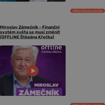
Offline Štěpána Křečka
Miroslav Zámečník - Finanční
systém světa se musí změnit
(OFFLINE Štěpána Křečka)