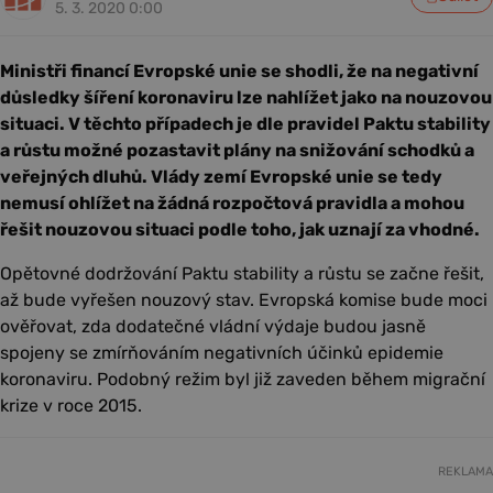
5. 3. 2020 0:00
Ministři financí Evropské unie se shodli, že na negativní
důsledky šíření koronaviru lze nahlížet jako na nouzovou
situaci. V těchto případech je dle pravidel Paktu stability
a růstu možné pozastavit plány na snižování schodků a
veřejných dluhů. Vlády zemí Evropské unie se tedy
nemusí ohlížet na žádná rozpočtová pravidla a mohou
řešit nouzovou situaci podle toho, jak uznají za vhodné.
Opětovné dodržování Paktu stability a růstu se začne řešit,
až bude vyřešen nouzový stav. Evropská komise bude moci
ověřovat, zda dodatečné vládní výdaje budou jasně
spojeny se zmírňováním negativních účinků epidemie
koronaviru. Podobný režim byl již zaveden během migrační
krize v roce 2015.
REKLAMA