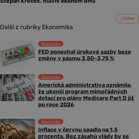
Štěpán Křeček, hlavní ekonom BHS
Sdílet
Další z rubriky Ekonomika
Ekonomika
FED ponechal úrokové sazby beze
změny v pásmu 3,50–3,75 %
Ekonomika
Americká administrativa oznámila,
že ukončí program mimořádných
dotací pro plány Medicare Part D již
po roce 2026
Ekonomika
Inflace v červnu spadla na 1,5
procenta. Bez zásahů vlády by se