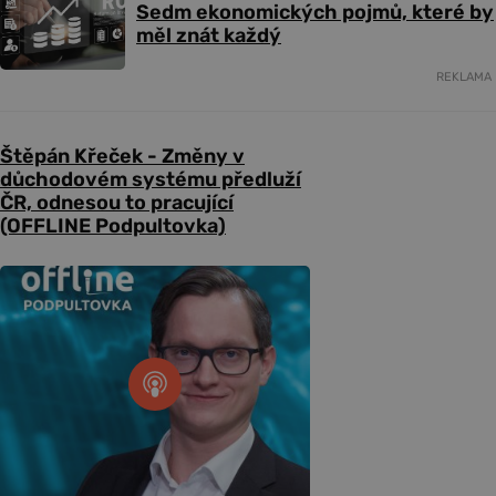
Sedm ekonomických pojmů, které by
měl znát každý
REKLAMA
Štěpán Křeček - Změny v
důchodovém systému předluží
ČR, odnesou to pracující
(OFFLINE Podpultovka)