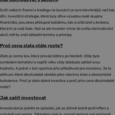
Svět velkých financí a tradingu na burzách je nyní otevřenější, než kdy
dřív. Investiční strategie, které byly dříve výsadou malé skupiny
finančníků, jsou dnes přístupné každému, kdo si zřídí účet u brokera,
kterých je celá řada. Než se ale investor vrhne do světa obchodování
akcií, měl by znát základní termíny a principy.
Proč cena zlata stále roste?
Zlato je cenný kov, který provází lidstvo po tisíciletí. Vždy bylo
symbolem bohatství a napříč věky vždy dokázalo udržet svou
hodnotu. A právě v tom spočívá jeho přitažlivost pro investory. Je to
aktivum, které dlouhodobě obstálo přes všechny krize a ekonomické
turbulence. Proč je zlato dobrá investice a proč jeho cena dlouhodobě
roste?
Jak začít investovat
Investování je jedním ze způsobů, jak se účinně bránit proti inflaci a
ochránit své peníze. Základem však je, poznat nejprve své možnosti,