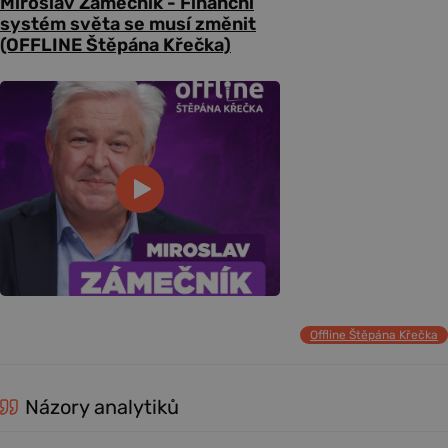
Miroslav Zámečník - Finanční
systém světa se musí změnit
(OFFLINE Štěpána Křečka)
Offline Štěpána Křečka
Názory analytiků