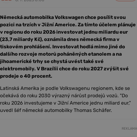
Německá automobilka Volkswagen chce posílit svou
pozici na trzích v Jižní Americe. Za tímto účelem plánuje
v regionu do roku 2026 investovat jednu miliardu eur
(23,7 miliardy Kč), oznámila dnes německá firma v
tiskovém prohlášení. Investovat hodlá mimo jiné do
dalšího rozvoje motorů poháněných etanolem a na
jihoamerické trhy se chystá uvést také své
elektromobily. V Brazílii chce do roku 2027 zvýšit své
prodeje o 40 procent.
Latinská Amerika je podle Volkswagenu regionem, kde se
očekává do roku 2030 výrazný nárůst prodejů vozů. "Do
roku 2026 investujeme v Jižní Americe jednu miliard eur,"
uvedl šéf německé automobilky Thomas Schäfer.
REKLAMA