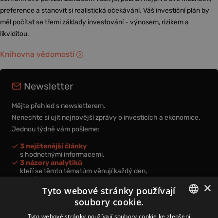
preference a stanovit si realistická očekávání. Váš investiční plán by
měl počítat se třemi základy investování - výnosem, rizikem a
likviditou.
Knihovna vědomostí
Newsletter
Mějte přehled s newsletterem.
Nenechte si ujít nejnovější zprávy o investicích a ekonomice.
Jednou týdně vám pošleme:
3 nejčtenější články
s hodnotnými informacemi,
3 názory analytiků
kteří se těmto tématům věnují každý den,
nová videa a podcasty
×
k prohloubení vašich znalostí.
Tyto webové stránky používají
soubory cookie.
CZECH
Tyto webové stránky používají soubory cookie ke zlepšení