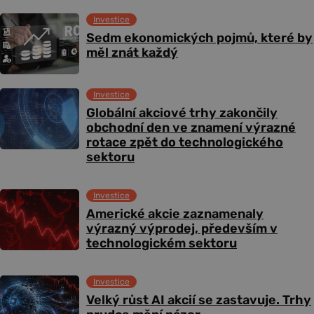
Investice
Sedm ekonomických pojmů, které by
měl znát každý
Investice
Globální akciové trhy zakončily
obchodní den ve znamení výrazné
rotace zpět do technologického
sektoru
Investice
Americké akcie zaznamenaly
výrazný výprodej, především v
technologickém sektoru
Investice
Velký růst AI akcií se zastavuje. Trhy