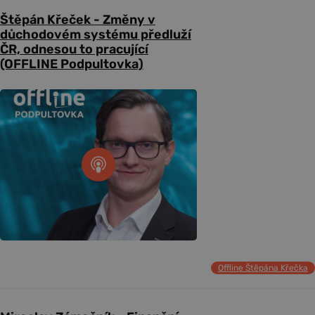
Štěpán Křeček - Změny v
důchodovém systému předluží
ČR, odnesou to pracující
(OFFLINE Podpultovka)
Offline Štěpána Křečka