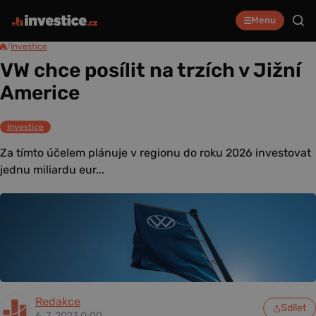
Menu
/
Investice
VW chce posílit na trzích v Jižní
Americe
Investice
Za tímto účelem plánuje v regionu do roku 2026 investovat
jednu miliardu eur...
Redakce
Sdílet
6. 7. 2023 0:00