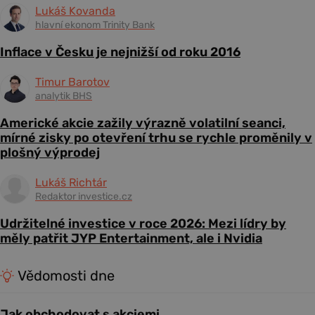
Lukáš Kovanda
hlavní ekonom Trinity Bank
Inflace v Česku je nejnižší od roku 2016
Timur Barotov
analytik BHS
Americké akcie zažily výrazně volatilní seanci,
mírné zisky po otevření trhu se rychle proměnily v
plošný výprodej
Lukáš Richtár
Redaktor investice.cz
Udržitelné investice v roce 2026: Mezi lídry by
měly patřit JYP Entertainment, ale i Nvidia
Vědomosti dne
Jak obchodovat s akciemi