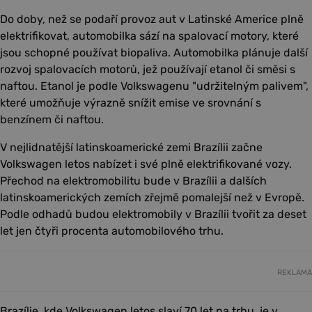
Do doby, než se podaří provoz aut v Latinské Americe plně
elektrifikovat, automobilka sází na spalovací motory, které
jsou schopné používat biopaliva. Automobilka plánuje další
rozvoj spalovacích motorů, jež používají etanol či směsi s
naftou. Etanol je podle Volkswagenu "udržitelným palivem",
které umožňuje výrazně snížit emise ve srovnání s
benzínem či naftou.
V nejlidnatější latinskoamerické zemi Brazílii začne
Volkswagen letos nabízet i své plně elektrifikované vozy.
Přechod na elektromobilitu bude v Brazílii a dalších
latinskoamerických zemích zřejmě pomalejší než v Evropě.
Podle odhadů budou elektromobily v Brazílii tvořit za deset
let jen čtyři procenta automobilového trhu.
REKLAMA
Brazílie, kde Volkswagen letos slaví 70 let na trhu, je v