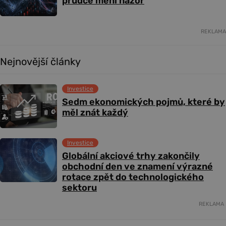
prudce mění názor
REKLAMA
Nejnovější články
Investice
Sedm ekonomických pojmů, které by
měl znát každý
Investice
Globální akciové trhy zakončily
obchodní den ve znamení výrazné
rotace zpět do technologického
sektoru
REKLAMA