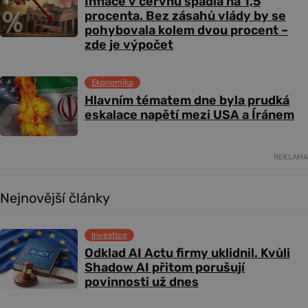
Inflace v červnu spadla na 1,5
procenta. Bez zásahů vlády by se
pohybovala kolem dvou procent –
zde je výpočet
Ekonomika
Hlavním tématem dne byla prudká
eskalace napětí mezi USA a Íránem
REKLAMA
Nejnovější články
Investice
Odklad AI Actu firmy uklidnil. Kvůli
Shadow AI přitom porušují
povinnosti už dnes