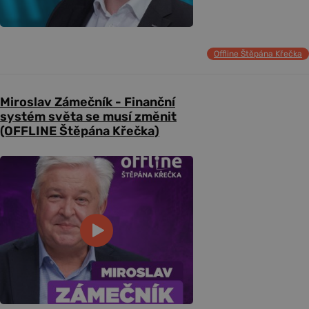
Offline Štěpána Křečka
Miroslav Zámečník - Finanční
systém světa se musí změnit
(OFFLINE Štěpána Křečka)