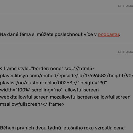
REKLAMA
Na dané téma si můžete poslechnout více v
podcastu
:
REKLAMA
<iframe style="border: none" src="//html5-
player.libsyn.com/embed/episode/id/17696582/height/90
playlist/no/custom-color/00263e/" height="90"
width="100%" scrolling="no" allowfullscreen
webkitallowfullscreen mozallowfullscreen oallowfullscreen
msallowfullscreen></iframe>
Během prvních dvou týdnů letošního roku vzrostla cena