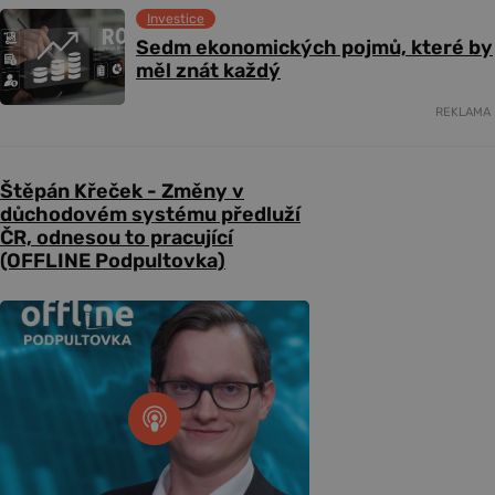
Investice
Sedm ekonomických pojmů, které by
měl znát každý
REKLAMA
Štěpán Křeček - Změny v
důchodovém systému předluží
ČR, odnesou to pracující
(OFFLINE Podpultovka)