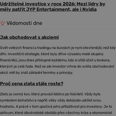
Udržitelné investice v roce 2026: Mezi lídry by
měly patřit JYP Entertainment, ale i Nvidia
Vědomosti dne
Jak obchodovat s akciemi
Svět velkých financí a tradingu na burzách je nyní otevřenější, než kdy
dřív. Investiční strategie, které byly dříve výsadou malé skupiny
finančníků, jsou dnes přístupné každému, kdo si zřídí účet u brokera,
kterých je celá řada. Než se ale investor vrhne do světa obchodování
akcií, měl by znát základní termíny a principy.
Proč cena zlata stále roste?
Zlato je cenný kov, který provází lidstvo po tisíciletí. Vždy bylo
symbolem bohatství a napříč věky vždy dokázalo udržet svou
hodnotu. A právě v tom spočívá jeho přitažlivost pro investory. Je to
aktivum, které dlouhodobě obstálo přes všechny krize a ekonomické