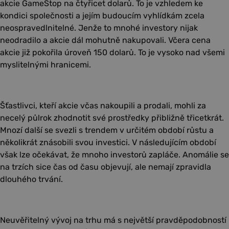
akcie GameStop na čtyřicet dolarů. To je vzhledem ke
kondici společnosti a jejím budoucím vyhlídkám zcela
neospravedlnitelné. Jenže to mnohé investory nijak
neodradilo a akcie dál mohutně nakupovali. Včera cena
akcie již pokořila úroveň 150 dolarů. To je vysoko nad všemi
myslitelnými hranicemi.
Šťastlivci, kteří akcie včas nakoupili a prodali, mohli za
necelý půlrok zhodnotit své prostředky přibližně třicetkrát.
Mnozí další se svezli s trendem v určitém období růstu a
několikrát znásobili svou investici. V následujícím období
však lze očekávat, že mnoho investorů zapláče. Anomálie se
na trzích sice čas od času objevují, ale nemají zpravidla
dlouhého trvání.
Neuvěřitelný vývoj na trhu má s největší pravděpodobností