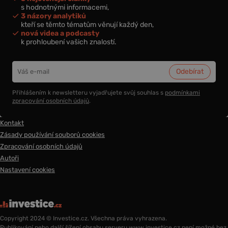
s hodnotnými informacemi,
3 názory analytiků
kteří se těmto tématům věnují každý den,
nová videa a podcasty
k prohloubení vašich znalostí.
Přihlášením k newsletteru vyjadřujete svůj souhlas s
podmínkami
zpracování osobních údajů
.
Kontakt
Zásady používání souborů cookies
Zpracování osobních údajů
Autoři
Nastavení cookies
Copyright 2024 © Investice.cz. Všechna práva vyhrazena.
Publikování nebo další šíření obsahu serveru www.investice.cz není možné bez