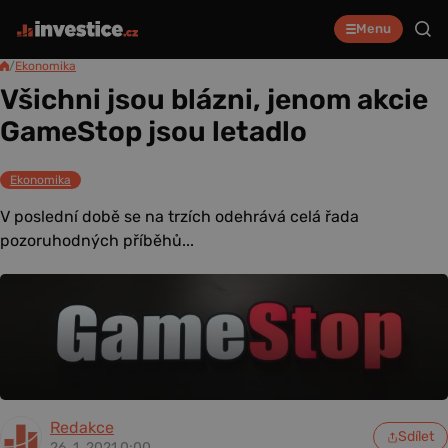
Menu
/
Ekonomika
Všichni jsou blázni, jenom akcie
GameStop jsou letadlo
Ekonomika
V poslední době se na trzích odehrává celá řada
pozoruhodných příběhů...
Redakce
Sdílet
26. 1. 2021 0:00