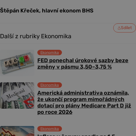
Štěpán Křeček, hlavní ekonom BHS
Sdílet
Další z rubriky Ekonomika
Ekonomika
FED ponechal úrokové sazby beze
změny v pásmu 3,50–3,75 %
Ekonomika
Americká administrativa oznámila,
že ukončí program mimořádných
dotací pro plány Medicare Part D již
po roce 2026
Ekonomika