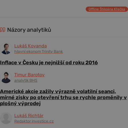
Offline Štěpána Křečka
Názory analytiků
Lukáš Kovanda
hlavní ekonom Trinity Bank
Inflace v Česku je nejnižší od roku 2016
Timur Barotov
analytik BHS
Americké akcie zažily výrazně volatilní seanci,
mírné zisky po otevření trhu se rychle proměnily v
plošný výprodej
Lukáš Richtár
Redaktor investice.cz