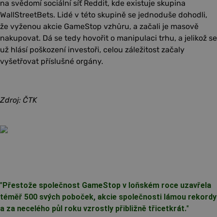
na svědomí sociální síť Reddit, kde existuje skupina
WallStreetBets. Lidé v této skupině se jednoduše dohodli,
že vyženou akcie GameStop vzhůru, a začali je masově
nakupovat. Dá se tedy hovořit o manipulaci trhu, a jelikož se
už hlásí poškození investoři, celou záležitost začaly
vyšetřovat příslušné orgány.
Zdroj: ČTK
"
Přestože společnost GameStop v loňském roce uzavřela
téměř 500 svých poboček, akcie společnosti lámou rekordy
a za necelého půl roku vzrostly přibližně třicetkrát.
"