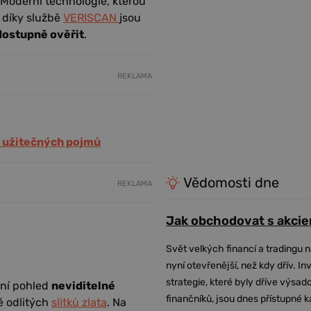
. Moderní technologie, kterou
: díky službě
VERISCAN
jsou
 dostupně ověřit
.
REKLAMA
k užitečných pojmů
Vědomosti dne
REKLAMA
Jak obchodovat s akcie
Svět velkých financí a tradingu 
nyní otevřenější, než kdy dřív. In
strategie, které byly dříve výsa
vní pohled
neviditelné
finančníků, jsou dnes přístupné 
ně odlitých
slitků zlata
. Na