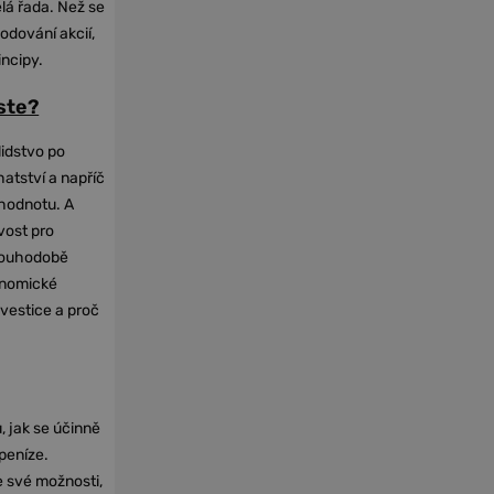
elá řada. Než se
odování akcií,
incipy.
oste?
lidstvo po
hatství a napříč
hodnotu. A
vost pro
dlouhodobě
onomické
nvestice a proč
, jak se účinně
 peníze.
e své možnosti,