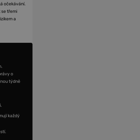
cká očekávání.
 se třemi
izikem a
m.
právy o
dnou týdně
,
nují každý
stí.