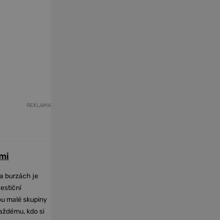
REKLAMA
mi
na burzách je
vestiční
dou malé skupiny
každému, kdo si