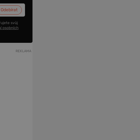
ujete svůj
í osobních
REKLAMA