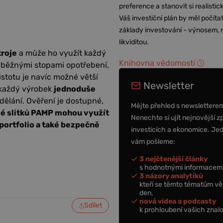
preference a stanovit si realisti
Váš investiční plán by měl počítat
základy investování - výnosem, r
likviditou.
troje
a může ho využít každý
Knihovna vědomostí
s běžnými stopami opotřebení,
jistotu je navíc možné větší
Newsletter
á každý výrobek
jednoduše
adělání. Ověření je dostupné,
Mějte přehled s newslettere
lé slitků PAMP mohou využít
Nenechte si ujít nejnovější z
portfolio a také bezpečně
investicích a ekonomice. Je
vám pošleme:
3 nejčtenější články
s hodnotnými informacemi
3 názory analytiků
kteří se těmto tématům vě
den,
nová videa a podcasty
Sdílet
k prohloubení vašich znalo