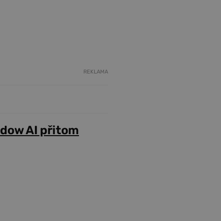
REKLAMA
adow AI přitom