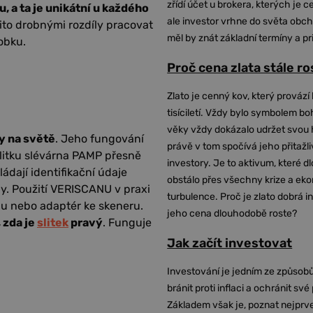
zřídí účet u brokera, kterých je c
u, a ta je unikátní u každého
ale investor vrhne do světa obch
to drobnými rozdíly pracovat
měl by znát základní termíny a pr
obku.
Proč cena zlata stále r
Zlato je cenný kov, který provází 
tisíciletí. Vždy bylo symbolem bo
věky vždy dokázalo udržet svou 
y na světě
. Jeho fungování
právě v tom spočívá jeho přitažli
slitku slévárna PAMP přesně
investory. Je to aktivum, které 
ládají identifikační údaje
obstálo přes všechny krize a ek
ny. Použití VERISCANU v praxi
turbulence. Proč je zlato dobrá i
nu nebo adaptér ke skeneru.
jeho cena dlouhodobě roste?
 zda je
slitek
pravý
. Funguje
Jak začít investovat
Investování je jedním ze způsobů
bránit proti inflaci a ochránit své
Základem však je, poznat nejprv