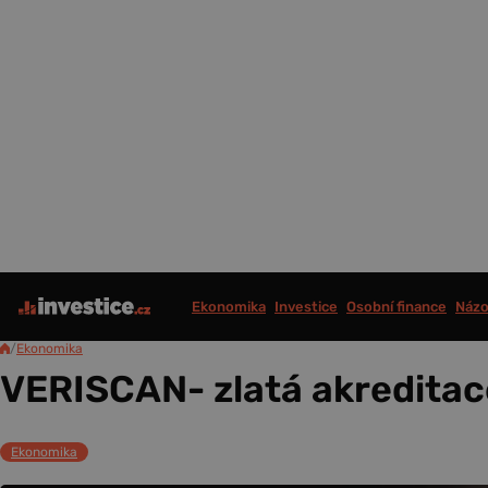
Ekonomika
Investice
Osobní finance
Názo
/
Ekonomika
VERISCAN- zlatá akreditac
Ekonomika