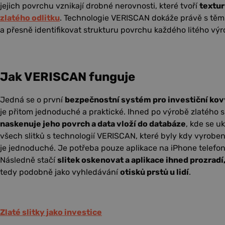
jejich povrchu vznikají drobné nerovnosti, které tvoří
textur
zlatého odlitku
. Technologie VERISCAN dokáže právě s těmi
a přesně identifikovat strukturu povrchu každého litého výr
Jak VERISCAN funguje
Jedná se o první
bezpečnostní systém pro investiční kov
je přitom jednoduché a praktické. Ihned po výrobě zlatého 
naskenuje jeho povrch a data vloží do databáze
, kde se uk
všech slitků s technologií VERISCAN, které byly kdy vyrobe
je jednoduché. Je potřeba pouze aplikace na iPhone telefo
Následně stačí
slitek oskenovat a aplikace ihned prozradí,
tedy podobně jako vyhledávání
otisků prstů u lidí
.
Zlaté slitky jako investice