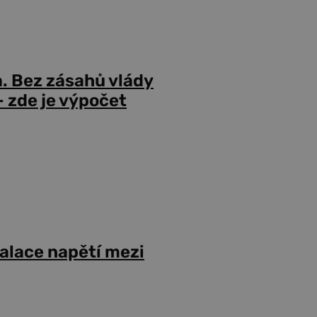
a. Bez zásahů vlády
 zde je výpočet
alace napětí mezi