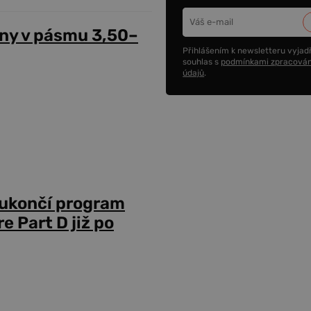
ny v pásmu 3,50–
Přihlášením k newsletteru vyjadř
souhlas s
podmínkami zpracován
údajů
.
 ukončí program
 Part D již po