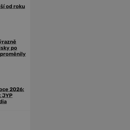
žší od roku
výrazně
zisky po
 proměnily
roce 2026:
t JYP
dia