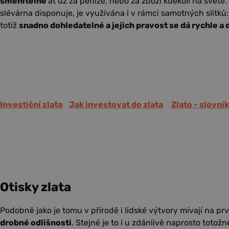
směnitelné
ať už za peníze, nebo za zboží kdekoli na světě
slévárna disponuje, je využívána i v rámci samotných slitků
totiž
snadno dohledatelné a jejich pravost se dá rychle a
Investiční zlato
Jak investovat do zlata
Zlato - slovní
Otisky zlata
Podobně jako je tomu v přírodě i lidské výtvory mívají na pr
drobné odlišnosti
. Stejné je to i u zdánlivě naprosto totož