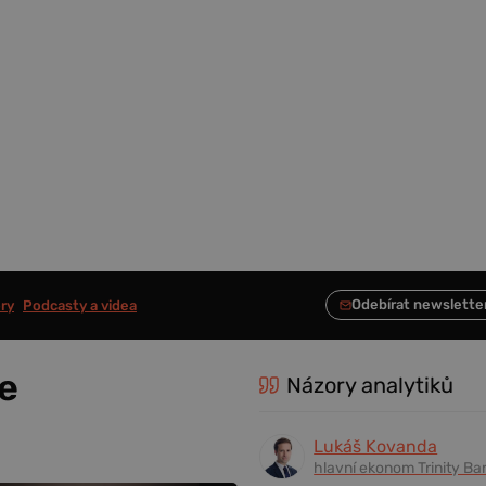
ry
Podcasty a videa
e
Názory analytiků
Lukáš Kovanda
hlavní ekonom Trinity Ba