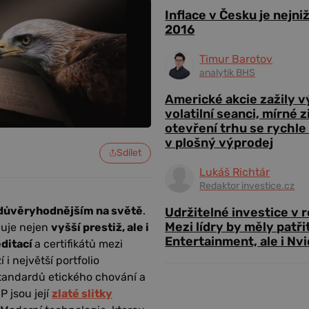
Inflace v Česku je nejni
2016
Timur Barotov
analytik BHS
Americké akcie zažily 
volatilní seanci, mírné 
otevření trhu se rychle
v plošný výprodej
Sdílet
Lukáš Richtár
Redaktor investice.cz
důvěryhodnějším na světě
.
Udržitelné investice v 
Mezi lídry by měly patři
čuje nejen
vyšší prestiž, ale i
Entertainment, ale i Nvi
ditací
a certifikátů mezi
i největší portfolio
standardů etického chování a
P jsou její
zlaté slitky