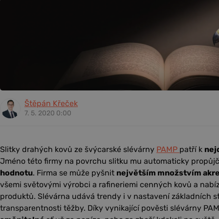
Štěpán Křeček
7. 5. 2020 0:00
Slitky drahých kovů ze švýcarské slévárny
PAMP
patří k
nej
Jméno této firmy na povrchu slitku mu automaticky propůj
hodnotu
. Firma se může pyšnit
největším množstvím akre
všemi světovými výrobci a rafineriemi cenných kovů a nabízí 
produktů. Slévárna udává trendy i v nastavení základních 
transparentnosti těžby. Díky vynikající pověsti slévárny PAM