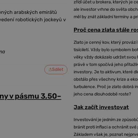
zřídí účet u brokera, kterých je c
ale investor vrhne do světa obch
jených arabských emirátů
měl by znát základní termíny a pr
vedení robotických jockeyů v
Proč cena zlata stále r
Zlato je cenný kov, který provází 
tisíciletí. Vždy bylo symbolem bo
ma
věky vždy dokázalo udržet svou 
právě v tom spočívá jeho přitažli
Sdílet
investory. Je to aktivum, které 
obstálo přes všechny krize a ek
turbulence. Proč je zlato dobrá i
jeho cena dlouhodobě roste?
ny v pásmu 3,50–
Jak začít investovat
Investování je jedním ze způsobů
bránit proti inflaci a ochránit své
Základem však je, poznat nejprv