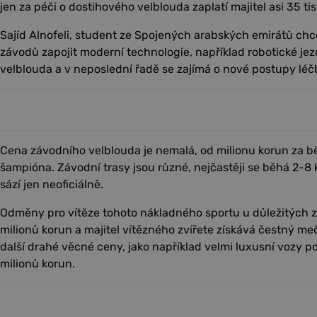
jen za péči o dostihového velblouda zaplatí majitel asi 35 ti
Sajíd Alnofeli, student ze Spojených arabských emirátů chc
závodů zapojit moderní technologie, například robotické jez
velblouda a v neposlední řadě se zajímá o nové postupy léč
Cena závodního velblouda je nemalá, od milionu korun za b
šampióna. Závodní trasy jsou různé, nejčastěji se běhá 2-8 
sází jen neoficiálně.
Odměny pro vítěze tohoto nákladného sportu u důležitých 
milionů korun a majitel vítězného zvířete získává čestný m
další drahé věcné ceny, jako například velmi luxusní vozy p
milionů korun.