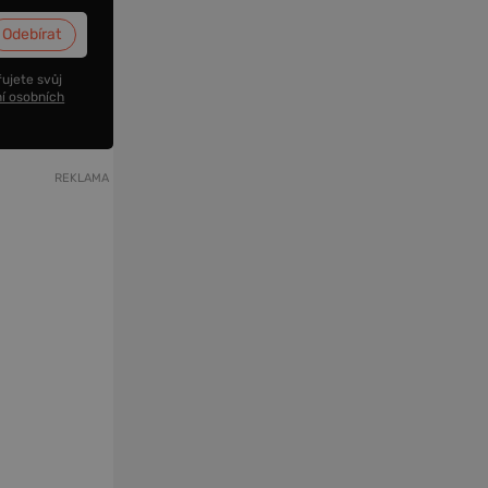
ujete svůj
í osobních
REKLAMA