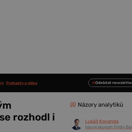
ry
Podcasty a videa
kým
Názory analytiků
se rozhodl i
Lukáš Kovanda
hlavní ekonom Trinity Ba