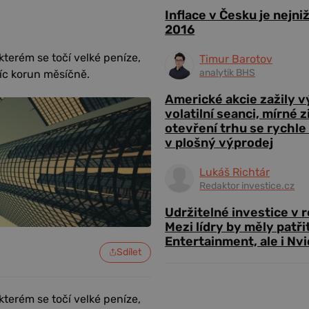
Inflace v Česku je nejni
2016
terém se točí velké peníze,
Timur Barotov
analytik BHS
síc korun měsíčně.
Americké akcie zažily 
volatilní seanci, mírné 
otevření trhu se rychle
v plošný výprodej
Lukáš Richtár
Redaktor investice.cz
Udržitelné investice v 
Mezi lídry by měly patři
Entertainment, ale i Nvi
Sdílet
terém se točí velké peníze,