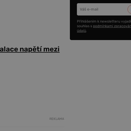
Přihlášením k newsletteru vyjadř
souhlas s
podmínkami zpracován
údajů
.
alace napětí mezi
REKLAMA