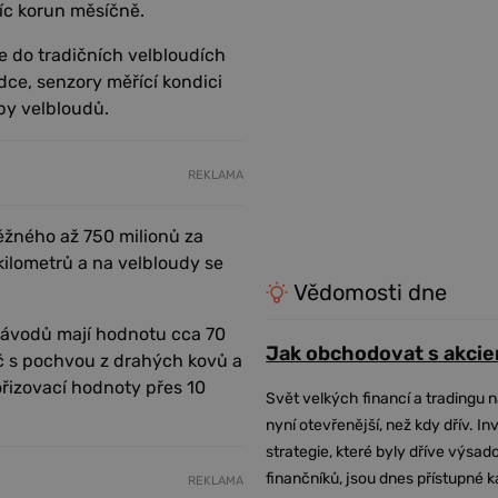
síc korun měsíčně.
e do tradičních velbloudích
dce, senzory měřící kondici
by velbloudů.
REKLAMA
ěžného až 750 milionů za
kilometrů a na velbloudy se
Vědomosti dne
závodů mají hodnotu cca 70
Jak obchodovat s akcie
eč s pochvou z drahých kovů a
ořizovací hodnoty přes 10
Svět velkých financí a tradingu 
nyní otevřenější, než kdy dřív. In
strategie, které byly dříve výsa
finančníků, jsou dnes přístupné 
REKLAMA