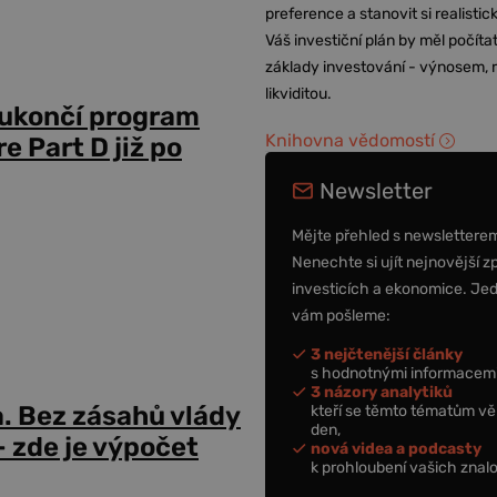
preference a stanovit si realisti
Váš investiční plán by měl počítat
základy investování - výnosem, r
likviditou.
 ukončí program
Knihovna vědomostí
 Part D již po
Newsletter
Mějte přehled s newslettere
Nenechte si ujít nejnovější z
investicích a ekonomice. Je
vám pošleme:
3 nejčtenější články
s hodnotnými informacemi
3 názory analytiků
a. Bez zásahů vlády
kteří se těmto tématům vě
den,
 zde je výpočet
nová videa a podcasty
k prohloubení vašich znalo