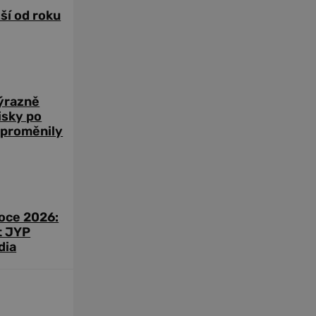
žší od roku
výrazně
zisky po
 proměnily
roce 2026:
t JYP
dia