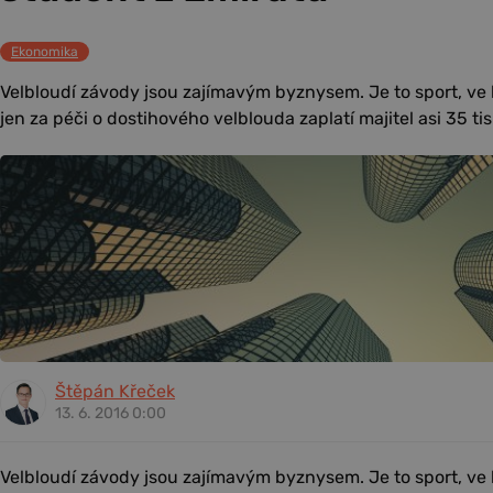
Ekonomika
Velbloudí závody jsou zajímavým byznysem. Je to sport, ve k
jen za péči o dostihového velblouda zaplatí majitel asi 35 ti
Štěpán Křeček
13. 6. 2016 0:00
Velbloudí závody jsou zajímavým byznysem. Je to sport, ve k