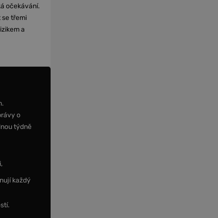
cká očekávání.
 se třemi
izikem a
m.
právy o
dnou týdně
,
nují každý
stí.