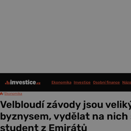
Ekonomika
Investice
Osobní finance
Názo
/
Ekonomika
Velbloudí závody jsou veli
byznysem, vydělat na nich 
student z Emirátů