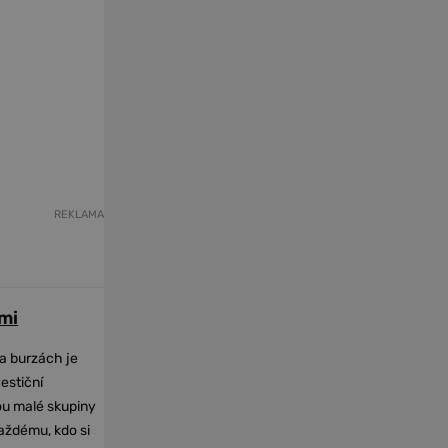
REKLAMA
mi
na burzách je
vestiční
dou malé skupiny
každému, kdo si