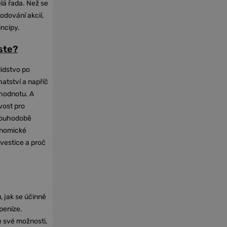
elá řada. Než se
odování akcií,
incipy.
oste?
lidstvo po
hatství a napříč
hodnotu. A
vost pro
dlouhodobě
onomické
nvestice a proč
, jak se účinně
 peníze.
e své možnosti,