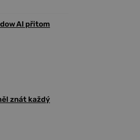
adow AI přitom
ěl znát každý