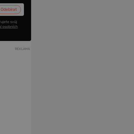
ujete svůj
í osobních
REKLAMA