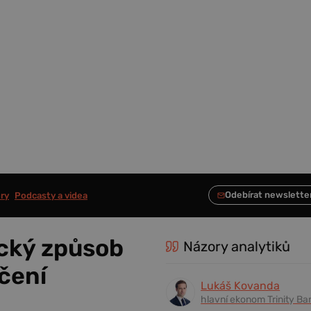
ry
Podcasty a videa
ický způsob
Názory analytiků
čení
Lukáš Kovanda
hlavní ekonom Trinity Ba