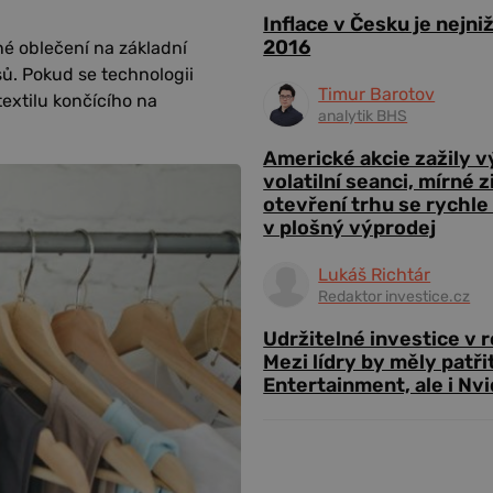
Inflace v Česku je nejni
2016
é oblečení na základní
sů. Pokud se technologii
Timur Barotov
textilu končícího na
analytik BHS
Americké akcie zažily 
volatilní seanci, mírné 
otevření trhu se rychle
v plošný výprodej
Lukáš Richtár
Redaktor investice.cz
Udržitelné investice v 
Mezi lídry by měly patři
Entertainment, ale i Nvi