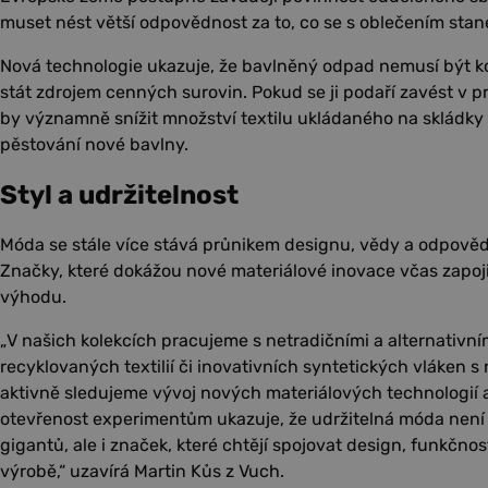
muset nést větší odpovědnost za to, co se s oblečením stan
Nová technologie ukazuje, že bavlněný odpad nemusí být ko
stát zdrojem cenných surovin. Pokud se ji podaří zavést v
by významně snížit množství textilu ukládaného na skládky
pěstování nové bavlny.
Styl a udržitelnost
Móda se stále více stává průnikem designu, vědy a odpověd
Značky, které dokážou nové materiálové inovace včas zapoj
výhodu.
„V našich kolekcích pracujeme s netradičními a alternativní
recyklovaných textilií či inovativních syntetických vláken s 
aktivně sledujeme vývoj nových materiálových technologií 
otevřenost experimentům ukazuje, že udržitelná móda není
gigantů, ale i značek, které chtějí spojovat design, funkčno
výrobě,“ uzavírá Martin Kůs z Vuch.