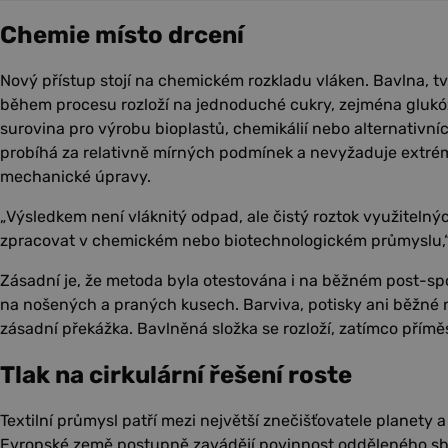
Chemie místo drcení
Nový přístup stojí na chemickém rozkladu vláken. Bavlna, t
během procesu rozloží na jednoduché cukry, zejména glukóz
surovina pro výrobu bioplastů, chemikálií nebo alternativníc
probíhá za relativně mírných podmínek a nevyžaduje extrém
mechanické úpravy.
„Výsledkem není vláknitý odpad, ale čistý roztok využitelných
zpracovat v chemickém nebo biotechnologickém průmyslu,
Zásadní je, že metoda byla otestována i na běžném post-sp
na nošených a praných kusech. Barviva, potisky ani běžné n
zásadní překážka. Bavlněná složka se rozloží, zatímco příměs
Tlak na cirkulární řešení roste
Textilní průmysl patří mezi největší znečišťovatele planety a t
Evropské země postupně zavádějí povinnost odděleného sbě