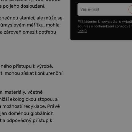
e po jeho dosloužení.
nečnou stanicí, ale může se
Přihlášením k newsletteru vyjadř
 průmyslovém měřítku, mohla
souhlas s
podmínkami zpracován
údajů
.
 a zároveň omezit potřebu
ného přístupu k výrobě.
it, mohou získat konkurenční
mi materiály, včetně
nižší ekologickou stopou, a
a možností recyklace. Právě
 jen doménou globálních
st a odpovědný přístup k