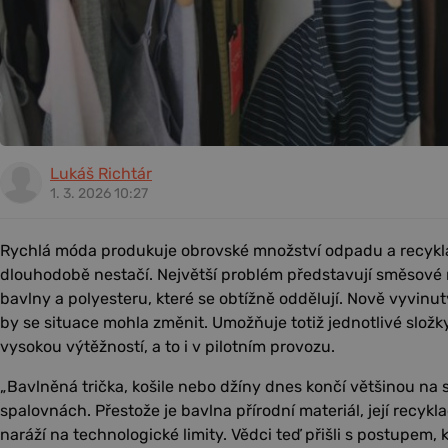
Lukáš Richtár
1. 3. 2026 10:27
Rychlá móda produkuje obrovské množství odpadu a recykl
dlouhodobě nestačí. Největší problém představují směsové 
bavlny a polyesteru, které se obtížně oddělují. Nově vyvinu
by se situace mohla změnit. Umožňuje totiž jednotlivé slož
vysokou výtěžností, a to i v pilotním provozu.
„Bavlněná trička, košile nebo džíny dnes končí většinou na
spalovnách. Přestože je bavlna přírodní materiál, její recy
naráží na technologické limity. Vědci teď přišli s postupem