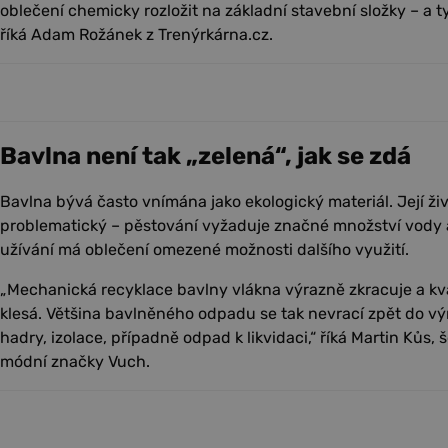
oblečení chemicky rozložit na základní stavební složky – a t
říká Adam Rožánek z Trenýrkárna.cz.
Bavlna není tak „zelená“, jak se zdá
Bavlna bývá často vnímána jako ekologický materiál. Její živ
problematický – pěstování vyžaduje značné množství vody a
užívání má oblečení omezené možnosti dalšího využití.
„Mechanická recyklace bavlny vlákna výrazně zkracuje a kval
klesá. Většina bavlněného odpadu se tak nevrací zpět do výr
hadry, izolace, případně odpad k likvidaci,“ říká Martin Kůs,
módní značky Vuch.