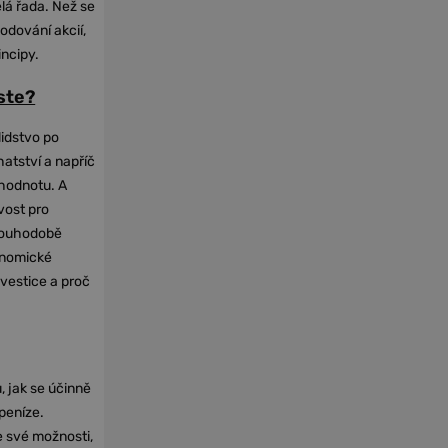
elá řada. Než se
odování akcií,
incipy.
oste?
lidstvo po
hatství a napříč
hodnotu. A
vost pro
dlouhodobě
onomické
nvestice a proč
, jak se účinně
 peníze.
e své možnosti,