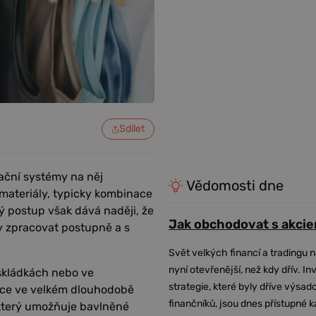
Sdílet
ační systémy na něj
Vědomosti dne
materiály, typicky kombinace
tý postup však dává naději, že
Jak obchodovat s akcie
ky zpracovat postupně a s
Svět velkých financí a tradingu 
nyní otevřenější, než kdy dřív. In
 skládkách nebo ve
strategie, které byly dříve výsa
klace ve velkém dlouhodobě
finančníků, jsou dnes přístupné 
, který umožňuje bavlněné