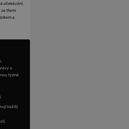
cká očekávání.
 se třemi
izikem a
m.
právy o
dnou týdně
,
nují každý
stí.