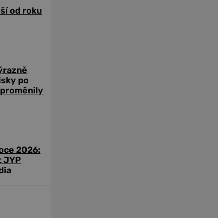
žší od roku
výrazně
zisky po
 proměnily
roce 2026:
t JYP
dia