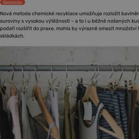
Ekonomika
Nová metoda chemické recyklace umožňuje rozložit bavlněn
suroviny s vysokou výtěžností – a to i u běžně nošených ku
podaří rozšířit do praxe, mohla by výrazně omezit množství 
skládkách.