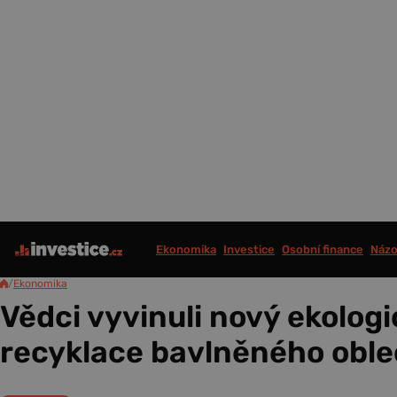
Ekonomika
Investice
Osobní finance
Názo
/
Ekonomika
Vědci vyvinuli nový ekolog
recyklace bavlněného oble