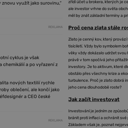
zřídí účet u brokera, kterých je c
y znovu využít jako surovinu,“
ale investor vrhne do světa obch
měl by znát základní termíny a pr
Proč cena zlata stále r
REKLAMA
Zlato je cenný kov, který provází 
tisíciletí. Vždy bylo symbolem bo
věky vždy dokázalo udržet svou 
otní cyklus je však
právě v tom spočívá jeho přitažli
 chemikálií a po vyřazení z
investory. Je to aktivum, které 
obstálo přes všechny krize a ek
turbulence. Proč je zlato dobrá i
ita nových textilií rychle
jeho cena dlouhodobě roste?
oby oblečení, ale končí jako
 šéfdesignér a CEO české
Jak začít investovat
Investování je jedním ze způsobů
bránit proti inflaci a ochránit své
REKLAMA
Základem však je, poznat nejprv