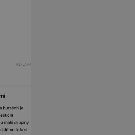
REKLAMA
mi
na burzách je
vestiční
dou malé skupiny
každému, kdo si