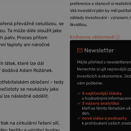
preference a stanovit si realisti
Váš investiční plán by měl počítat
základy investování - výnosem, r
vořená převážně celulózou, se
likviditou.
u. Ta může dále sloužit jako
Knihovna vědomostí
h paliv. Proces přitom
ní teploty ani náročné
Newsletter
Mějte přehled s newslettere
 látek, které lze dál
Nenechte si ujít nejnovější z
“ dodává Adam Rožánek.
investicích a ekonomice. Je
otřebitelském oblečení – tedy
vám pošleme:
ečistoty se neukázaly jako
3 nejčtenější články
i lze následně oddělit.
s hodnotnými informacemi
3 názory analytiků
kteří se těmto tématům vě
den,
nová videa a podcasty
lak na cirkulární řešení sílí.
k prohloubení vašich znalo
ru textilu a výrobci budou