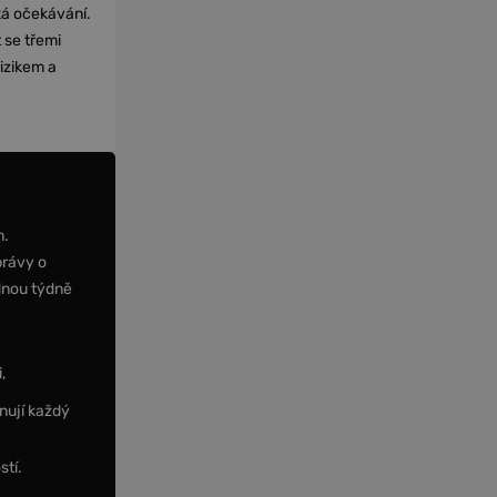
cká očekávání.
 se třemi
izikem a
m.
právy o
dnou týdně
,
nují každý
stí.