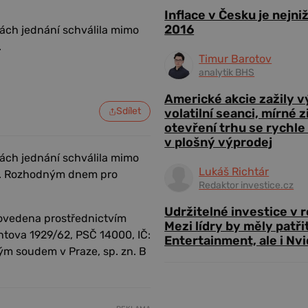
Inflace v Česku je nejni
2016
ách jednání schválila mimo
.
Timur Barotov
analytik BHS
Americké akcie zažily 
Sdílet
volatilní seanci, mírné 
otevření trhu se rychle
v plošný výprodej
ách jednání schválila mimo
Lukáš Richtár
ním. Rozhodným dnem pro
Redaktor investice.cz
Udržitelné investice v 
provedena prostřednictvím
Mezi lídry by měly patři
chtova 1929/62, PSČ 14000, IČ:
Entertainment, ale i Nvi
m soudem v Praze, sp. zn. B