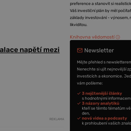
preference a stanovit si realisti
Váš investiční plán by měl počítat
základy investování - výnosem, r
likviditou.
Knihovna vědomostí
alace napětí mezi
Newsletter
Mějte přehled s newslettere
Nenechte si ujít nejnovější z
investicích a ekonomice. Je
vám pošleme:
3 nejčtenější články
s hodnotnými informacemi
3 názory analytiků
kteří se těmto tématům vě
den,
nová videa a podcasty
REKLAMA
k prohloubení vašich znalo