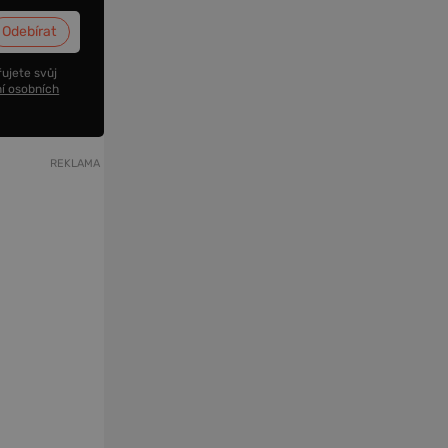
ujete svůj
í osobních
REKLAMA