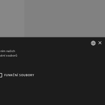
×
áním našich
vání souborů
CZECH
CZ
REKLAMA
FUNKČNÍ SOUBORY
kies