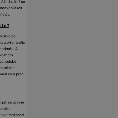
elá řada. Než se
odování akcií,
incipy.
oste?
lidstvo po
hatství a napříč
hodnotu. A
vost pro
dlouhodobě
onomické
nvestice a proč
, jak se účinně
 peníze.
e své možnosti,