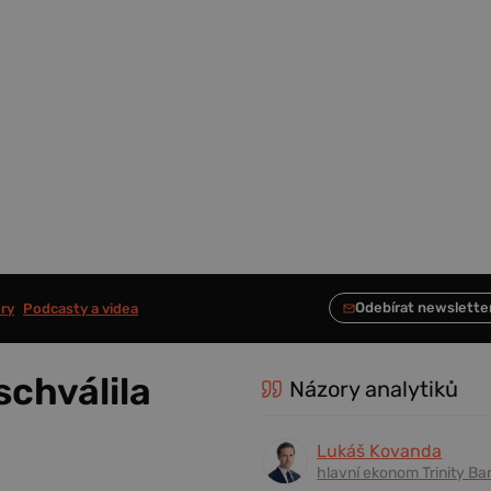
ry
Podcasty a videa
schválila
Názory analytiků
Lukáš Kovanda
hlavní ekonom Trinity Ba