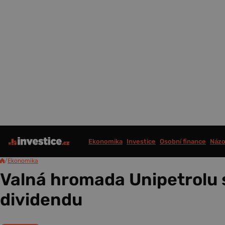
Ekonomika
Investice
Osobní finance
Názo
/
Ekonomika
Valná hromada Unipetrolu 
dividendu