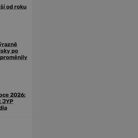
žší od roku
výrazně
zisky po
 proměnily
roce 2026:
t JYP
dia