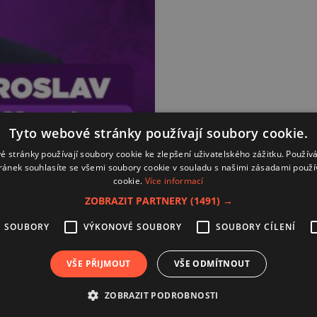
Tyto webové stránky používají soubory cookie.
é stránky používají soubory cookie ke zlepšení uživatelského zážitku. Použív
ránek souhlasíte se všemi soubory cookie v souladu s našimi zásadami použí
cookie.
Více informací
ZOBRAZIT PARTNERY
(1491) →
É SOUBORY
VÝKONOVÉ SOUBORY
SOUBORY CÍLENÍ
Kontakt
Zásady používání souborů coo
VŠE PŘIJMOUT
VŠE ODMÍTNOUT
Zpracování osobních údajů
Autoři
ZOBRAZIT PODROBNOSTI
Nastavení cookies