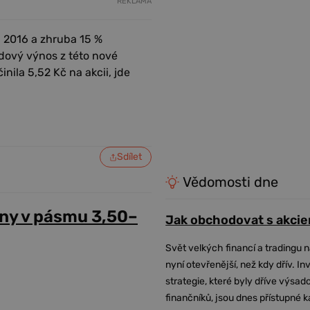
REKLAMA
u 2016 a zhruba 15 %
dový výnos z této nové
nila 5,52 Kč na akcii, jde
Sdílet
Vědomosti dne
ny v pásmu 3,50–
Jak obchodovat s akcie
Svět velkých financí a tradingu 
nyní otevřenější, než kdy dřív. In
strategie, které byly dříve výsa
finančníků, jsou dnes přístupné 