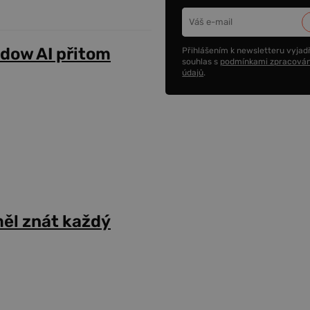
adow AI přitom
Přihlášením k newsletteru vyjadř
souhlas s
podmínkami zpracován
údajů
.
ěl znát každý