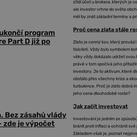
zřídí účet u brokera, kterých je c
ale investor vrhne do světa obch
měl by znát základní termíny a pr
Proč cena zlata stále r
 ukončí program
 Part D již po
Zlato je cenný kov, který provází 
tisíciletí. Vždy bylo symbolem bo
věky vždy dokázalo udržet svou 
právě v tom spočívá jeho přitažli
investory. Je to aktivum, které 
obstálo přes všechny krize a ek
turbulence. Proč je zlato dobrá i
jeho cena dlouhodobě roste?
Jak začít investovat
a. Bez zásahů vlády
Investování je jedním ze způsobů
 zde je výpočet
bránit proti inflaci a ochránit své
Základem však je, poznat nejprv