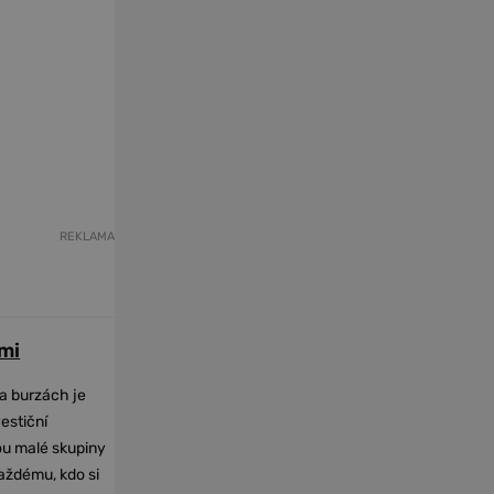
REKLAMA
mi
na burzách je
vestiční
dou malé skupiny
každému, kdo si