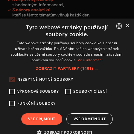
s hodnotnými informacemi,
3 názory analytiků
kteří se těmto tématům věnují každý den,
nová videa a podcasty
×
k prohloubení vašich znalostí.
Tyto webové stránky používají
soubory cookie.
CZECH
Tyto webové stránky používají soubory cookie ke zlepšení
uživatelského zážitku. Používáním našich webových stránek
CZ
souhlasíte se všemi soubory cookie v souladu s našimi zásadami
Přihlášením k newsletteru vyjadřujete svůj souhlas s
podmínkami
používání souborů cookie.
Více informací
zpracování osobních údajů
.
ZOBRAZIT PARTNERY
(1491) →
Kontakt
NEZBYTNĚ NUTNÉ SOUBORY
Zásady používání souborů cookies
Zpracování osobních údajů
VÝKONOVÉ SOUBORY
SOUBORY CÍLENÍ
Autoři
Nastavení cookies
FUNKČNÍ SOUBORY
VŠE PŘIJMOUT
VŠE ODMÍTNOUT
Copyright 2024 © Investice.cz. Všechna práva vyhrazena.
ZOBRAZIT PODROBNOSTI