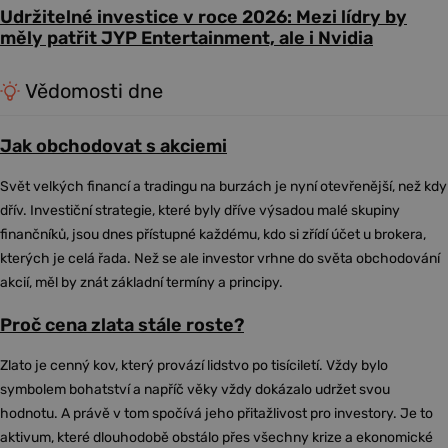
Udržitelné investice v roce 2026: Mezi lídry by
měly patřit JYP Entertainment, ale i Nvidia
Vědomosti dne
Jak obchodovat s akciemi
Svět velkých financí a tradingu na burzách je nyní otevřenější, než kdy
dřív. Investiční strategie, které byly dříve výsadou malé skupiny
finančníků, jsou dnes přístupné každému, kdo si zřídí účet u brokera,
kterých je celá řada. Než se ale investor vrhne do světa obchodování
akcií, měl by znát základní termíny a principy.
Proč cena zlata stále roste?
Zlato je cenný kov, který provází lidstvo po tisíciletí. Vždy bylo
symbolem bohatství a napříč věky vždy dokázalo udržet svou
hodnotu. A právě v tom spočívá jeho přitažlivost pro investory. Je to
aktivum, které dlouhodobě obstálo přes všechny krize a ekonomické