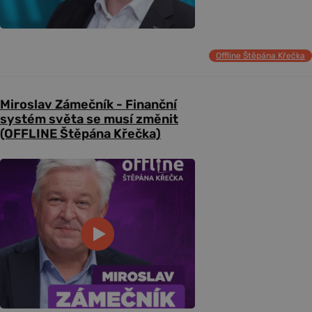
Offline Štěpána Křečka
Miroslav Zámečník - Finanční
systém světa se musí změnit
(OFFLINE Štěpána Křečka)