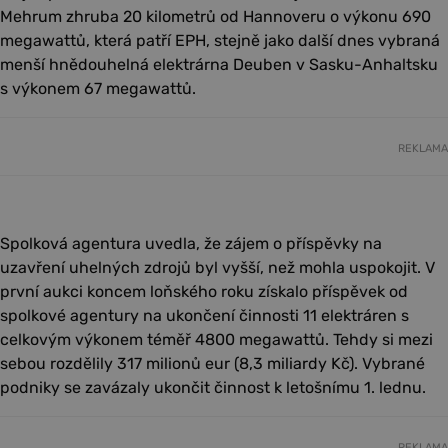
Mehrum zhruba 20 kilometrů od Hannoveru o výkonu 690
megawattů, která patří EPH, stejně jako další dnes vybraná
menší hnědouhelná elektrárna Deuben v Sasku-Anhaltsku
s výkonem 67 megawattů.
REKLAMA
Spolková agentura uvedla, že zájem o příspěvky na
uzavření uhelných zdrojů byl vyšší, než mohla uspokojit. V
první aukci koncem loňského roku získalo příspěvek od
spolkové agentury na ukončení činnosti 11 elektráren s
celkovým výkonem téměř 4800 megawattů. Tehdy si mezi
sebou rozdělily 317 milionů eur (8,3 miliardy Kč). Vybrané
podniky se zavázaly ukončit činnost k letošnímu 1. lednu.
REKLAMA