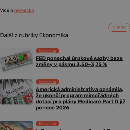
Více o
německo
Sdílet
Další z rubriky Ekonomika
Ekonomika
FED ponechal úrokové sazby beze
změny v pásmu 3,50–3,75 %
Ekonomika
Americká administrativa oznámila,
že ukončí program mimořádných
dotací pro plány Medicare Part D již
po roce 2026
Ekonomika