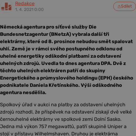
Redakce
Sdílet
1. 4. 2021 0:00
Německá agentura pro síťové služby Die
Bundesnetzagentur (BNetzA) vybrala další tři
elektrárny, které od 8. prosince nebudou smět spalovat
uhlí. Země je v rámci svého postupného odklonu od
uhelné energetiky odškodní platbami za odstavení
uhelných zdrojů. Uvedla to dnes agentura DPA. Dvě z
těchto uhelných elektráren patří do skupiny
Energetického a průmyslového holdingu (EPH) českého
podnikatele Daniela Křetínského. Výši odškodného
agentura nesdělila.
Spolkový úřad v aukci na platby za odstavení uhelných
zdrojů rozhodl, že příspěvek na odstavení získají dvě velké
černouhelné elektrárny ve spolkové zemi Dolní Sasko.
Jedna má výkon 757 megawattů, patří skupině Uniper a
stojí v přístavu Wilhelmshaven. Druhou je elektrárna