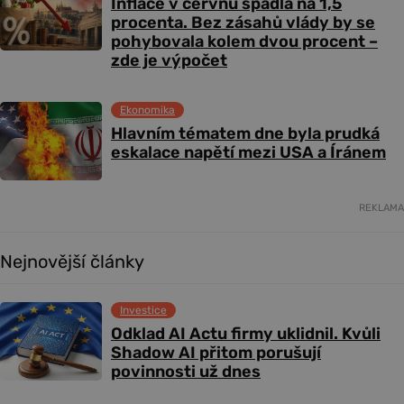
Inflace v červnu spadla na 1,5
procenta. Bez zásahů vlády by se
pohybovala kolem dvou procent –
zde je výpočet
Ekonomika
Hlavním tématem dne byla prudká
eskalace napětí mezi USA a Íránem
REKLAMA
Nejnovější články
Investice
Odklad AI Actu firmy uklidnil. Kvůli
Shadow AI přitom porušují
povinnosti už dnes