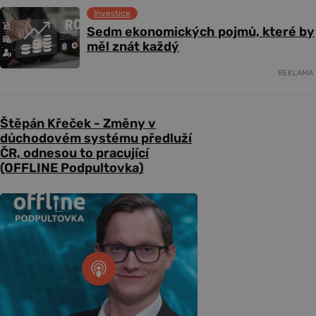
Investice
Sedm ekonomických pojmů, které by
měl znát každý
REKLAMA
Štěpán Křeček - Změny v
důchodovém systému předluží
ČR, odnesou to pracující
(OFFLINE Podpultovka)