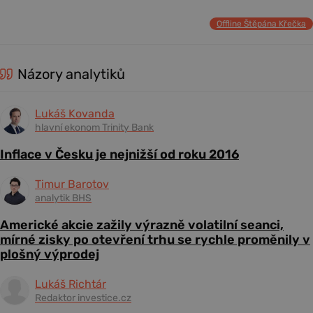
Offline Štěpána Křečka
Názory analytiků
Lukáš Kovanda
hlavní ekonom Trinity Bank
Inflace v Česku je nejnižší od roku 2016
Timur Barotov
analytik BHS
Americké akcie zažily výrazně volatilní seanci,
mírné zisky po otevření trhu se rychle proměnily v
plošný výprodej
Lukáš Richtár
Redaktor investice.cz