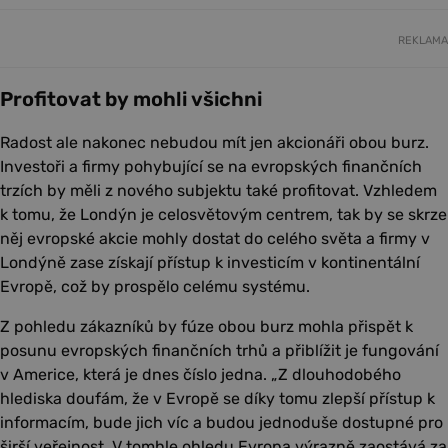
REKLAMA
Profitovat by mohli všichni
Radost ale nakonec nebudou mít jen akcionáři obou burz.
Investoři a firmy pohybující se na evropských finančních
trzích by měli z nového subjektu také profitovat. Vzhledem
k tomu, že Londýn je celosvětovým centrem, tak by se skrze
něj evropské akcie mohly dostat do celého světa a firmy v
Londýně zase získají přístup k investicím v kontinentální
Evropě, což by prospělo celému systému.
Z pohledu zákazníků by fúze obou burz mohla přispět k
posunu evropských finančních trhů a přiblížit je fungování
v Americe, která je dnes číslo jedna. „Z dlouhodobého
hlediska doufám, že v Evropě se díky tomu zlepší přístup k
informacím, bude jich víc a budou jednoduše dostupné pro
širší veřejnost. V tomhle ohledu Evropa výrazně zaostává za