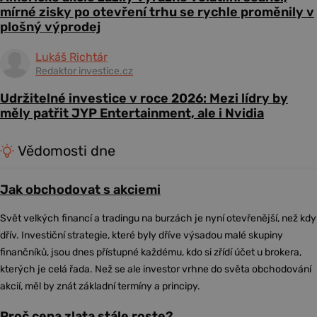
mírné zisky po otevření trhu se rychle proměnily v
plošný výprodej
Lukáš Richtár
Redaktor investice.cz
Udržitelné investice v roce 2026: Mezi lídry by
měly patřit JYP Entertainment, ale i Nvidia
Vědomosti dne
Jak obchodovat s akciemi
Svět velkých financí a tradingu na burzách je nyní otevřenější, než kdy
dřív. Investiční strategie, které byly dříve výsadou malé skupiny
finančníků, jsou dnes přístupné každému, kdo si zřídí účet u brokera,
kterých je celá řada. Než se ale investor vrhne do světa obchodování
akcií, měl by znát základní termíny a principy.
Proč cena zlata stále roste?