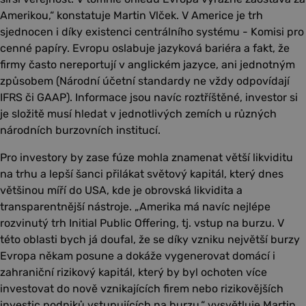
Amerikou,“ konstatuje Martin Vlček. V Americe je trh
sjednocen i díky existenci centrálního systému - Komisi pro
cenné papíry. Evropu oslabuje jazyková bariéra a fakt, že
firmy často nereportují v anglickém jazyce, ani jednotným
způsobem (Národní účetní standardy ne vždy odpovídají
IFRS či GAAP). Informace jsou navíc roztříštěné, investor si
je složitě musí hledat v jednotlivých zemích u různých
národních burzovních institucí.
Pro investory by zase fúze mohla znamenat větší likviditu
na trhu a lepší šanci přilákat světový kapitál, který dnes
většinou míří do USA, kde je obrovská likvidita a
transparentnější nástroje. „Amerika má navíc nejlépe
rozvinutý trh Initial Public Offering, tj. vstup na burzu. V
této oblasti bych já doufal, že se díky vzniku největší burzy
Evropa někam posune a dokáže vygenerovat domácí i
zahraniční rizikový kapitál, který by byl ochoten více
investovat do nově vznikajících firem nebo rizikovějších
investic podniků vstupujících na burzu,“ vysvětluje Martin