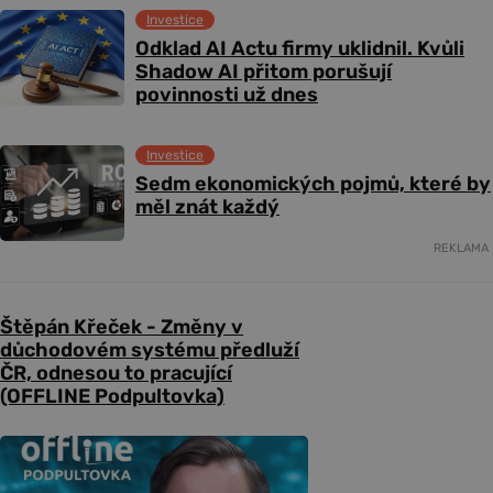
Investice
Odklad AI Actu firmy uklidnil. Kvůli
Shadow AI přitom porušují
povinnosti už dnes
Investice
Sedm ekonomických pojmů, které by
měl znát každý
REKLAMA
Štěpán Křeček - Změny v
důchodovém systému předluží
ČR, odnesou to pracující
(OFFLINE Podpultovka)