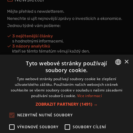
Mějte přehled s newsletterem.
Nenechte si ujít nejnovější zprávy o investicích a ekonomice.
Jednou týdně vám pošleme:
3 nejčtenější články
s hodnotnými informacemi,
3 názory analytiků
kteří se těmto tématům věnují každý den,
nová videa a podcasty
×
k prohloubení vašich znalostí.
Tyto webové stránky používají
soubory cookie.
CZECH
Tyto webové stránky používají soubory cookie ke zlepšení
uživatelského zážitku. Používáním našich webových stránek
CZ
souhlasíte se všemi soubory cookie v souladu s našimi zásadami
Přihlášením k newsletteru vyjadřujete svůj souhlas s
podmínkami
používání souborů cookie.
Více informací
zpracování osobních údajů
.
ZOBRAZIT PARTNERY
(1491) →
Kontakt
NEZBYTNĚ NUTNÉ SOUBORY
Zásady používání souborů cookies
Zpracování osobních údajů
VÝKONOVÉ SOUBORY
SOUBORY CÍLENÍ
Autoři