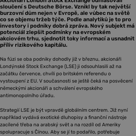
Akcionáři London Stock Exchange odhlasovali
sloučení s Deutsche Börse. Vznikl by tak největší
burzovní dům nejen v Evropě, ale vůbec na světě
co se objemu tržeb týče. Podle analytiků je to pro
investory i podniky dobrá zpráva. Nový subjekt má
potenciál zlepšit podmínky na evropském
akciovém trhu, sjednotit toky informací a usnadnit
příliv rizikového kapitálu.
Na fúzi se oba podniky dohodly již v březnu, akcionáři
Londýnské Stock Exchange (LSE) ji odsouhlasili až na
začátku července, chvíli po britském referendu o
vystoupení z EU. V současnosti se ještě čeká na posvěcení
německými akcionáři a schválení evropského
antimonopolního úřadu.
Strategií LSE je být vpravdě globálním centrem. Již nyní
například vydává exotické dluhopisy a finanční nástroje
zacílené třeba na arabský svět a na rozdíl od Ameriky
spolupracuje s Čínou. Aby se jí to podařilo, potřebuje