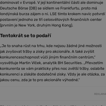
dominovat v Evropě. V její kontinentální části ale dominuje
Deutsche Börse (DB) se sídlem ve Frankfurtu, proto má
londýnská burza zájem o ni. LSE tímto krokem navíc potvrdí
postavení jednoho ze tří celosvětových finančních center
(prvním je New York, druhým Hong Kong).
Tentokrát se to podaří
„Je to snaha růst na trhu, kde nejsou žádné jiné možnosti
jak zvyšovat tržby a zisky pro akcionáře. A také zvýšit
konkurenceschopnost vůči jiným finančním centrům,“
vysvětluje Martin Vlček, analytik BH Securities. „Převzetím
konkurenta se vám prakticky přes noc zvětší tržby, oslabíte
konkurenci a získáte dodatečné zisky. Vždy je ale otázka, za
jakou cenu, zda je to pro akcionáře výhodné.“
REKLAMA