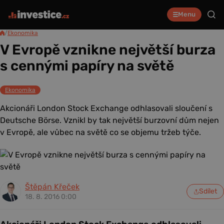
Menu
/
Ekonomika
V Evropě vznikne největší burza
s cennými papíry na světě
Ekonomika
Akcionáři London Stock Exchange odhlasovali sloučení s
Deutsche Börse. Vznikl by tak největší burzovní dům nejen
v Evropě, ale vůbec na světě co se objemu tržeb týče.
Štěpán Křeček
Sdílet
18. 8. 2016 0:00