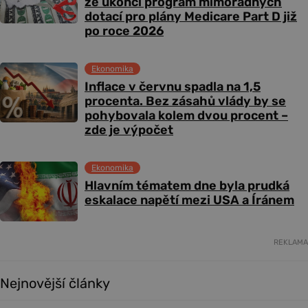
že ukončí program mimořádných
dotací pro plány Medicare Part D již
po roce 2026
Ekonomika
Inflace v červnu spadla na 1,5
procenta. Bez zásahů vlády by se
pohybovala kolem dvou procent –
zde je výpočet
Ekonomika
Hlavním tématem dne byla prudká
eskalace napětí mezi USA a Íránem
REKLAMA
Nejnovější články