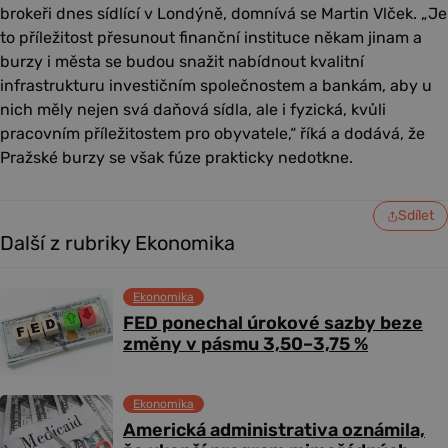
brokeři dnes sídlící v Londýně, domnívá se Martin Vlček. „Je
to příležitost přesunout finanční instituce někam jinam a
burzy i města se budou snažit nabídnout kvalitní
infrastrukturu investičním společnostem a bankám, aby u
nich měly nejen svá daňová sídla, ale i fyzická, kvůli
pracovním příležitostem pro obyvatele,“ říká a dodává, že
Pražské burzy se však fúze prakticky nedotkne.
Sdílet
Další z rubriky Ekonomika
Ekonomika
FED ponechal úrokové sazby beze
změny v pásmu 3,50–3,75 %
Ekonomika
Americká administrativa oznámila,