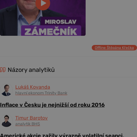
Offline Štěpána Křečka
Názory analytiků
Lukáš Kovanda
hlavní ekonom Trinity Bank
Inflace v Česku je nejnižší od roku 2016
Timur Barotov
analytik BHS
Americké akcie zažily výrazně volatilní seanci,