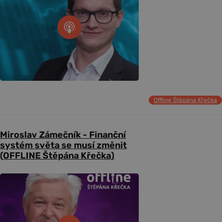
Offline Štěpána Křečka
Miroslav Zámečník - Finanční
systém světa se musí změnit
(OFFLINE Štěpána Křečka)