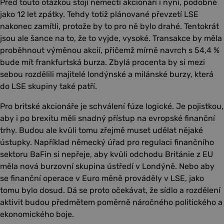
Před touto otázkou stojí němečtí akcionáři i nyní, podobně
jako 12 let zpátky. Tehdy totiž plánované převzetí LSE
nakonec zamítli, protože by to pro ně bylo drahé. Tentokrát
jsou ale šance na to, že to vyjde, vysoké. Transakce by měla
proběhnout výměnou akcií, přičemž mírně navrch s 54,4 %
bude mít frankfurtská burza. Zbylá procenta by si mezi
sebou rozdělili majitelé londýnské a milánské burzy, která
do LSE skupiny také patří.
Pro britské akcionáře je schválení fúze logické. Je pojistkou,
aby i po brexitu měli snadný přístup na evropské finanční
trhy. Budou ale kvůli tomu zřejmě muset udělat nějaké
ústupky. Například německý úřad pro regulaci finančního
sektoru BaFin si nepřeje, aby kvůli odchodu Británie z EU
měla nová burzovní skupina ústředí v Londýně. Nebo aby
se finanční operace v Euro měně prováděly v LSE, jako
tomu bylo dosud. Dá se proto očekávat, že sídlo a rozdělení
aktivit budou předmětem poměrně náročného politického a
ekonomického boje.