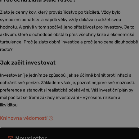
Zlato je cenný kov, který provází lidstvo po tisíciletí. Vždy bylo
symbolem bohatství a napříč věky vždy dokázalo udržet svou
hodnotu. A právě v tom spočívá jeho přitažlivost pro investory. Je to
aktivum, které dlouhodobě obstálo přes všechny krize a ekonomické
turbulence. Proč je zlato dobrá investice a proč jeho cena dlouhodobě
roste?
Jak začít investovat
Investování je jedním ze způsobů, jak se účinně bránit proti inflaci a
ochránit své peníze. Základem však je, poznat nejprve své možnosti,
preference a stanovit si realistická očekávání. Váš investiční plán by
měl počítat se třemi základy investování - výnosem, rizikem a
likviditou.
Knihovna vědomostí
Newsletter