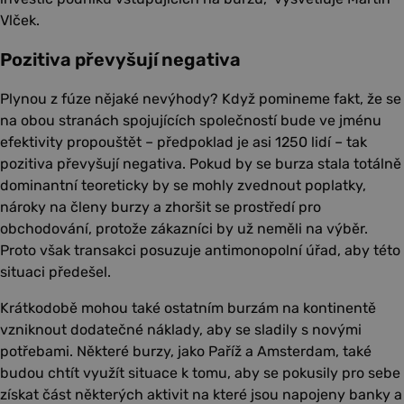
Vlček.
Pozitiva převyšují negativa
Plynou z fúze nějaké nevýhody? Když pomineme fakt, že se
na obou stranách spojujících společností bude ve jménu
efektivity propouštět – předpoklad je asi 1250 lidí – tak
pozitiva převyšují negativa. Pokud by se burza stala totálně
dominantní teoreticky by se mohly zvednout poplatky,
nároky na členy burzy a zhoršit se prostředí pro
obchodování, protože zákazníci by už neměli na výběr.
Proto však transakci posuzuje antimonopolní úřad, aby této
situaci předešel.
Krátkodobě mohou také ostatním burzám na kontinentě
vzniknout dodatečné náklady, aby se sladily s novými
potřebami. Některé burzy, jako Paříž a Amsterdam, také
budou chtít využít situace k tomu, aby se pokusily pro sebe
získat část některých aktivit na které jsou napojeny banky a