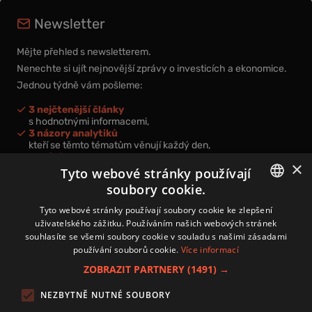
Newsletter
Mějte přehled s newsletterem.
Nenechte si ujít nejnovější zprávy o investicích a ekonomice.
Jednou týdně vám pošleme:
3 nejčtenější články
s hodnotnými informacemi,
3 názory analytiků
kteří se těmto tématům věnují každý den,
nová videa a podcasty
×
k prohloubení vašich znalostí.
Tyto webové stránky používají
soubory cookie.
CZECH
Tyto webové stránky používají soubory cookie ke zlepšení
uživatelského zážitku. Používáním našich webových stránek
CZ
souhlasíte se všemi soubory cookie v souladu s našimi zásadami
Přihlášením k newsletteru vyjadřujete svůj souhlas s
podmínkami
používání souborů cookie.
Více informací
zpracování osobních údajů
.
ZOBRAZIT PARTNERY
(1491) →
Kontakt
NEZBYTNĚ NUTNÉ SOUBORY
Zásady používání souborů cookies
Zpracování osobních údajů