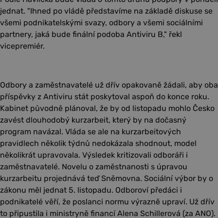
jednat. "Ihned po vládě představíme na základě diskuse se
všemi podnikatelskými svazy, odbory a všemi sociálními
partnery, jaká bude finální podoba Antiviru B," řekl
vicepremiér.
Odbory a zaměstnavatelé už dřív opakovaně žádali, aby oba
příspěvky z Antiviru stát poskytoval aspoň do konce roku.
Kabinet původně plánoval, že by od listopadu mohlo Česko
zavést dlouhodobý kurzarbeit, který by na dočasný
program navázal. Vláda se ale na kurzarbeitových
pravidlech několik týdnů nedokázala shodnout, model
několikrát upravovala. Výsledek kritizovali odboráři i
zaměstnavatelé. Novelu o zaměstnanosti s úpravou
kurzarbeitu projednává teď Sněmovna. Sociální výbor by o
zákonu měl jednat 5. listopadu. Odboroví předáci i
podnikatelé věří, že poslanci normu výrazně upraví. Už dřív
to připustila i ministryně financí Alena Schillerová (za ANO).