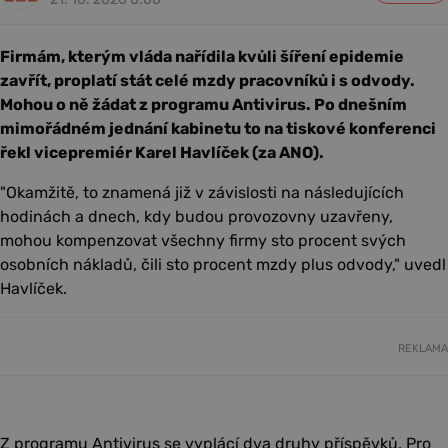
Firmám, kterým vláda nařídila kvůli šíření epidemie
zavřít, proplatí stát celé mzdy pracovníků i s odvody.
Mohou o ně žádat z programu Antivirus. Po dnešním
mimořádném jednání kabinetu to na tiskové konferenci
řekl vicepremiér Karel Havlíček (za ANO).
"Okamžitě, to znamená již v závislosti na následujících
hodinách a dnech, kdy budou provozovny uzavřeny,
mohou kompenzovat všechny firmy sto procent svých
osobních nákladů, čili sto procent mzdy plus odvody," uvedl
Havlíček.
REKLAMA
Z programu Antivirus se vyplácí dva druhy příspěvků. Pro