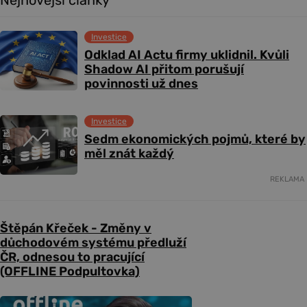
Investice
Odklad AI Actu firmy uklidnil. Kvůli
Shadow AI přitom porušují
povinnosti už dnes
Investice
Sedm ekonomických pojmů, které by
měl znát každý
REKLAMA
Štěpán Křeček - Změny v
důchodovém systému předluží
ČR, odnesou to pracující
(OFFLINE Podpultovka)