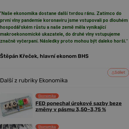
"
Naše ekonomika dostane další tvrdou ránu. Zatímco do
první vlny pandemie koronaviru jsme vstupovali po dlouhém
hospodářském růstu a naše země měla vynikající
makroekonomické ukazatele, do druhé vlny vstupujeme
značně vyčerpaní. Následky proto mohou být daleko horší.
"
Štěpán Křeček, hlavní ekonom BHS
Sdílet
Další z rubriky Ekonomika
Ekonomika
FED ponechal úrokové sazby beze
změny v pásmu 3,50–3,75 %
Ekonomika