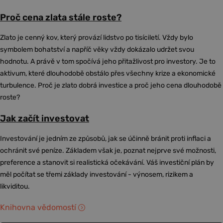
Proč cena zlata stále roste?
Zlato je cenný kov, který provází lidstvo po tisíciletí. Vždy bylo
symbolem bohatství a napříč věky vždy dokázalo udržet svou
hodnotu. A právě v tom spočívá jeho přitažlivost pro investory. Je to
aktivum, které dlouhodobě obstálo přes všechny krize a ekonomické
turbulence. Proč je zlato dobrá investice a proč jeho cena dlouhodobě
roste?
Jak začít investovat
Investování je jedním ze způsobů, jak se účinně bránit proti inflaci a
ochránit své peníze. Základem však je, poznat nejprve své možnosti,
preference a stanovit si realistická očekávání. Váš investiční plán by
měl počítat se třemi základy investování - výnosem, rizikem a
likviditou.
Knihovna vědomostí