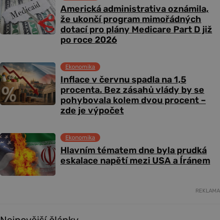
Americká administrativa oznámila,
že ukončí program mimořádných
dotací pro plány Medicare Part D již
po roce 2026
Ekonomika
Inflace v červnu spadla na 1,5
procenta. Bez zásahů vlády by se
pohybovala kolem dvou procent –
zde je výpočet
Ekonomika
Hlavním tématem dne byla prudká
eskalace napětí mezi USA a Íránem
REKLAMA
Nejnovější články