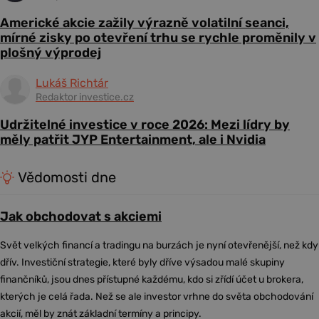
Americké akcie zažily výrazně volatilní seanci,
mírné zisky po otevření trhu se rychle proměnily v
plošný výprodej
Lukáš Richtár
Redaktor investice.cz
Udržitelné investice v roce 2026: Mezi lídry by
měly patřit JYP Entertainment, ale i Nvidia
Vědomosti dne
Jak obchodovat s akciemi
Svět velkých financí a tradingu na burzách je nyní otevřenější, než kdy
dřív. Investiční strategie, které byly dříve výsadou malé skupiny
finančníků, jsou dnes přístupné každému, kdo si zřídí účet u brokera,
kterých je celá řada. Než se ale investor vrhne do světa obchodování
akcií, měl by znát základní termíny a principy.