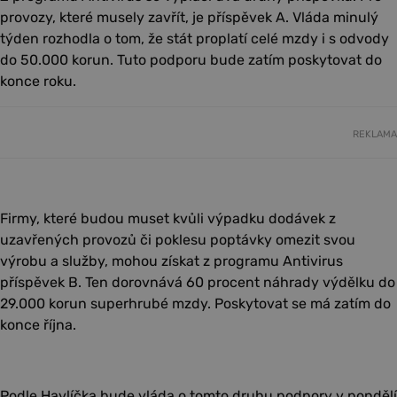
provozy, které musely zavřít, je příspěvek A. Vláda minulý
týden rozhodla o tom, že stát proplatí celé mzdy i s odvody
do 50.000 korun. Tuto podporu bude zatím poskytovat do
konce roku.
REKLAMA
Firmy, které budou muset kvůli výpadku dodávek z
uzavřených provozů či poklesu poptávky omezit svou
výrobu a služby, mohou získat z programu Antivirus
příspěvek B. Ten dorovnává 60 procent náhrady výdělku do
29.000 korun superhrubé mzdy. Poskytovat se má zatím do
konce října.
Podle Havlíčka bude vláda o tomto druhu podpory v pondělí