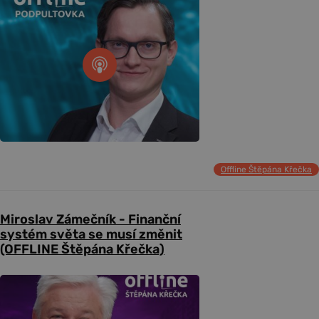
Offline Štěpána Křečka
Miroslav Zámečník - Finanční
systém světa se musí změnit
(OFFLINE Štěpána Křečka)