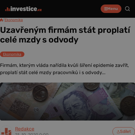
Menu
/
Ekonomika
Uzavřeným firmám stát proplatí
celé mzdy s odvody
Ekonomika
Firmám, kterým vláda nařídila kvůli šíření epidemie zavřít,
proplatí stát celé mzdy pracovníků i s odvody...
Redakce
Sdílet
21. 10. 2020 0:00