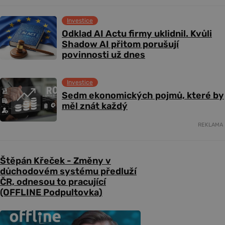
Investice
Odklad AI Actu firmy uklidnil. Kvůli
Shadow AI přitom porušují
povinnosti už dnes
Investice
Sedm ekonomických pojmů, které by
měl znát každý
REKLAMA
Štěpán Křeček - Změny v
důchodovém systému předluží
ČR, odnesou to pracující
(OFFLINE Podpultovka)