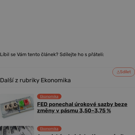
Líbil se Vám tento článek? Sdílejte ho s přáteli:
Sdílet
Další z rubriky Ekonomika
Ekonomika
FED ponechal úrokové sazby beze
změny v pásmu 3,50–3,75 %
Ekonomika