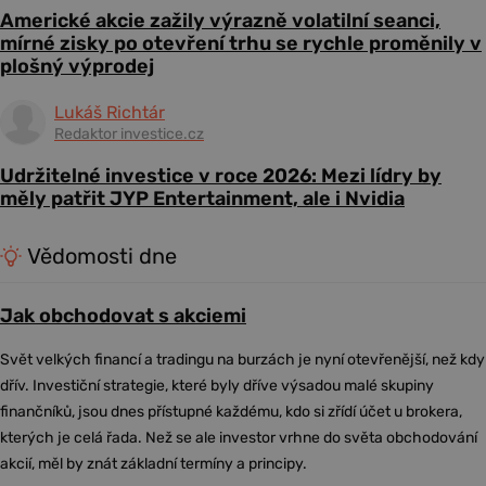
Americké akcie zažily výrazně volatilní seanci,
mírné zisky po otevření trhu se rychle proměnily v
plošný výprodej
Lukáš Richtár
Redaktor investice.cz
Udržitelné investice v roce 2026: Mezi lídry by
měly patřit JYP Entertainment, ale i Nvidia
Vědomosti dne
Jak obchodovat s akciemi
Svět velkých financí a tradingu na burzách je nyní otevřenější, než kdy
dřív. Investiční strategie, které byly dříve výsadou malé skupiny
finančníků, jsou dnes přístupné každému, kdo si zřídí účet u brokera,
kterých je celá řada. Než se ale investor vrhne do světa obchodování
akcií, měl by znát základní termíny a principy.