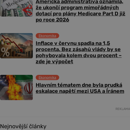
Americká administrativa oznámila,
že ukončí program mimořádných
dotací pro plány Medicare Part D již
po roce 2026
Ekonomika
Inflace v červnu spadla na 1,5
procenta. Bez zásahů vlády by se
pohybovala kolem dvou procent –
zde je výpočet
Ekonomika
Hlavním tématem dne byla prudká
eskalace napětí mezi USA a Íránem
REKLAMA
Nejnovější články