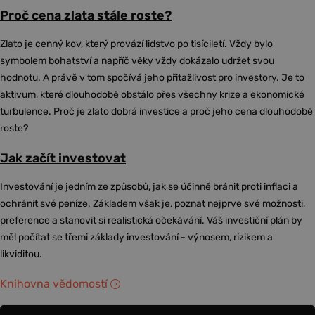
Proč cena zlata stále roste?
Zlato je cenný kov, který provází lidstvo po tisíciletí. Vždy bylo
symbolem bohatství a napříč věky vždy dokázalo udržet svou
hodnotu. A právě v tom spočívá jeho přitažlivost pro investory. Je to
aktivum, které dlouhodobě obstálo přes všechny krize a ekonomické
turbulence. Proč je zlato dobrá investice a proč jeho cena dlouhodobě
roste?
Jak začít investovat
Investování je jedním ze způsobů, jak se účinně bránit proti inflaci a
ochránit své peníze. Základem však je, poznat nejprve své možnosti,
preference a stanovit si realistická očekávání. Váš investiční plán by
měl počítat se třemi základy investování - výnosem, rizikem a
likviditou.
Knihovna vědomostí