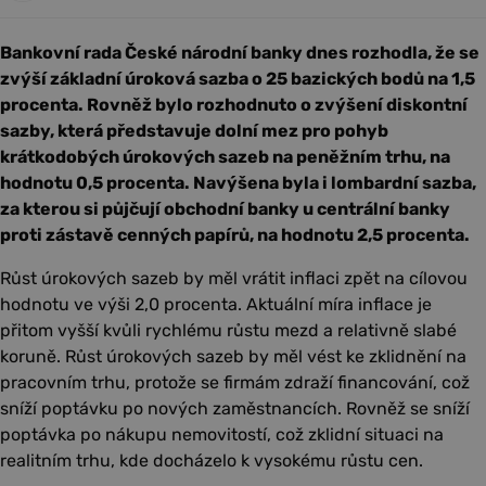
Bankovní rada České národní banky dnes rozhodla, že se
zvýší základní úroková sazba o 25 bazických bodů na 1,5
procenta. Rovněž bylo rozhodnuto o zvýšení diskontní
sazby, která představuje dolní mez pro pohyb
krátkodobých úrokových sazeb na peněžním trhu, na
hodnotu 0,5 procenta. Navýšena byla i lombardní sazba,
za kterou si půjčují obchodní banky u centrální banky
proti zástavě cenných papírů, na hodnotu 2,5 procenta.
Růst úrokových sazeb by měl vrátit inflaci zpět na cílovou
hodnotu ve výši 2,0 procenta. Aktuální míra inflace je
přitom vyšší kvůli rychlému růstu mezd a relativně slabé
koruně. Růst úrokových sazeb by měl vést ke zklidnění na
pracovním trhu, protože se firmám zdraží financování, což
sníží poptávku po nových zaměstnancích. Rovněž se sníží
poptávka po nákupu nemovitostí, což zklidní situaci na
realitním trhu, kde docházelo k vysokému růstu cen.