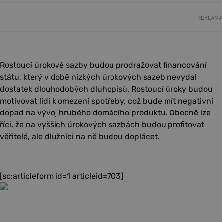
REKLAMA
Rostoucí úrokové sazby budou prodražovat financování
státu, který v době nízkých úrokových sazeb nevydal
dostatek dlouhodobých dluhopisů. Rostoucí úroky budou
motivovat lidi k omezení spotřeby, což bude mít negativní
dopad na vývoj hrubého domácího produktu. Obecně lze
říci, že na vyšších úrokových sazbách budou profitovat
věřitelé, ale dlužníci na ně budou doplácet.
[sc:articleform id=1 articleid=703]