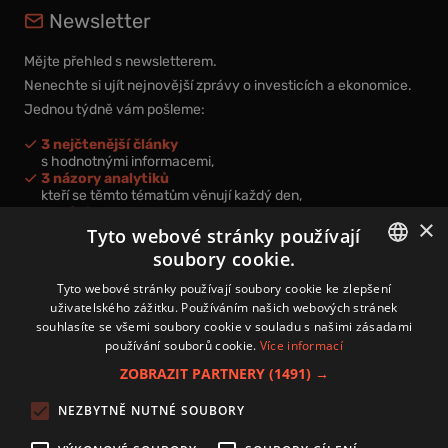
Newsletter
Mějte přehled s newsletterem.
Nenechte si ujít nejnovější zprávy o investicích a ekonomice.
Jednou týdně vám pošleme:
3 nejčtenější články
s hodnotnými informacemi,
3 názory analytiků
kteří se těmto tématům věnují každý den,
nová videa a podcasty
×
k prohloubení vašich znalostí.
Tyto webové stránky používají
soubory cookie.
CZECH
Tyto webové stránky používají soubory cookie ke zlepšení
uživatelského zážitku. Používáním našich webových stránek
CZ
souhlasíte se všemi soubory cookie v souladu s našimi zásadami
Přihlášením k newsletteru vyjadřujete svůj souhlas s
podmínkami
používání souborů cookie.
Více informací
zpracování osobních údajů
.
ZOBRAZIT PARTNERY
(1491) →
Kontakt
NEZBYTNĚ NUTNÉ SOUBORY
Zásady používání souborů cookies
Zpracování osobních údajů