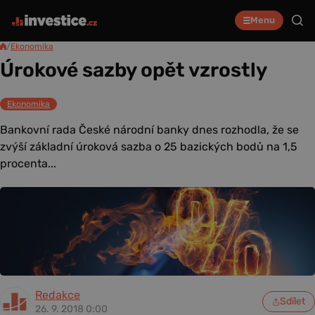
Menu
/
Ekonomika
Úrokové sazby opět vzrostly
Ekonomika
Bankovní rada České národní banky dnes rozhodla, že se
zvýší základní úroková sazba o 25 bazických bodů na 1,5
procenta...
Redakce
Sdílet
26. 9. 2018 0:00