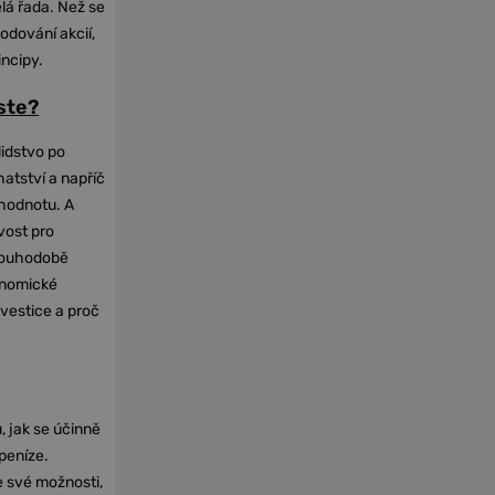
elá řada. Než se
odování akcií,
incipy.
oste?
lidstvo po
hatství a napříč
hodnotu. A
vost pro
dlouhodobě
onomické
nvestice a proč
, jak se účinně
 peníze.
e své možnosti,