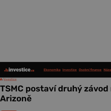
Ekonomika
Investice
Osobní finance
Názo
/
Investice
TSMC postaví druhý závod 
Arizoně