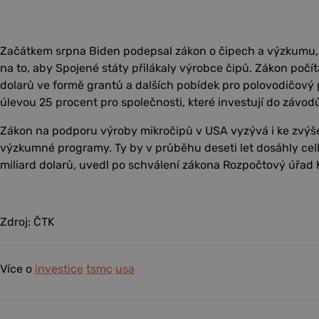
Začátkem srpna Biden podepsal zákon o čipech a výzkumu, k
na to, aby Spojené státy přilákaly výrobce čipů. Zákon počítá
dolarů ve formě grantů a dalších pobídek pro polovodičový 
úlevou 25 procent pro společnosti, které investují do závod
Zákon na podporu výroby mikročipů v USA vyzývá i ke zvýš
výzkumné programy. Ty by v průběhu deseti let dosáhly cel
miliard dolarů, uvedl po schválení zákona Rozpočtový úřad
Zdroj: ČTK
Více o
investice
tsmc
usa