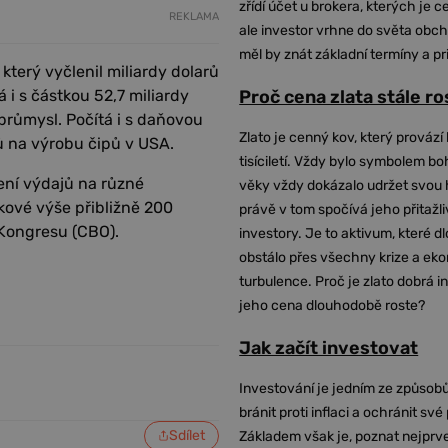
zřídí účet u brokera, kterých je c
REKLAMA
ale investor vrhne do světa obch
měl by znát základní termíny a pr
terý vyčlenil miliardy dolarů
 i s částkou 52,7 miliardy
Proč cena zlata stále r
průmysl. Počítá i s daňovou
Zlato je cenný kov, který provází 
ů na výrobu čipů v USA.
tisíciletí. Vždy bylo symbolem bo
ení výdajů na různé
věky vždy dokázalo udržet svou 
kové výše přibližně 200
právě v tom spočívá jeho přitažli
 Kongresu (CBO).
investory. Je to aktivum, které 
obstálo přes všechny krize a ek
turbulence. Proč je zlato dobrá i
jeho cena dlouhodobě roste?
Jak začít investovat
Investování je jedním ze způsobů
bránit proti inflaci a ochránit své
Sdílet
Základem však je, poznat nejprv