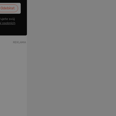
ujete svůj
í osobních
REKLAMA