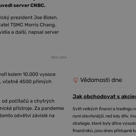
 uvedl server CNBC.
ický prezident Joe Biden.
adatel TSMC Morris Chang.
dia a další, napsal server
REKLAMA
voří kolem 10.000 vysoce
Vědomosti dne
í, včetně 4500 přímých
Jak obchodovat s akcie
- od počítačů a chytrých
nické přístroje. Za pandemie
Svět velkých financí a tradingu 
 tomto odvětví závislé na
nyní otevřenější, než kdy dřív. In
strategie, které byly dříve výsa
finančníků, jsou dnes přístupné 