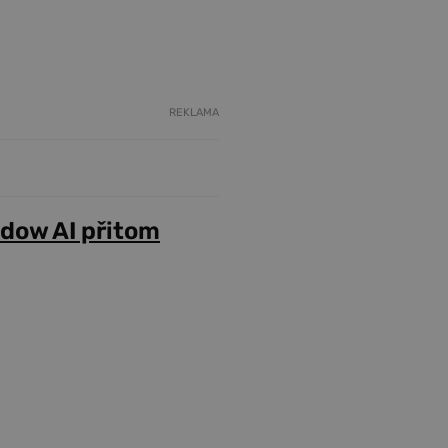
REKLAMA
adow AI přitom