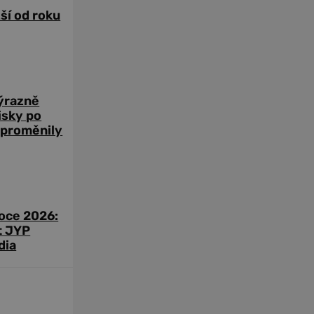
žší od roku
výrazně
zisky po
 proměnily
roce 2026:
t JYP
dia