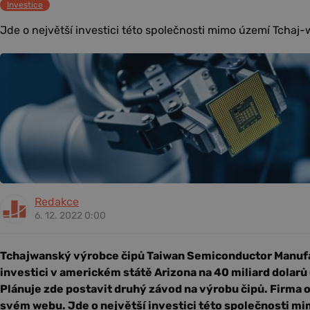
Investice
Jde o největší investici této společnosti mimo území Tchaj-w
Redakce
6. 12. 2022 0:00
Tchajwanský výrobce čipů Taiwan Semiconductor Manufa
investici v americkém státě Arizona na 40 miliard dolarů 
Plánuje zde postavit druhý závod na výrobu čipů. Firma 
svém webu. Jde o největší investici této společnosti m