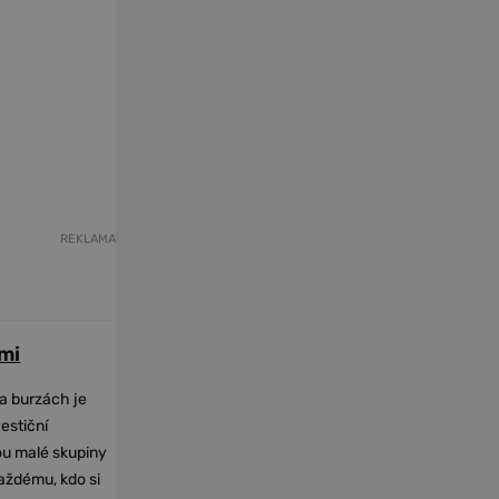
REKLAMA
mi
na burzách je
vestiční
dou malé skupiny
každému, kdo si