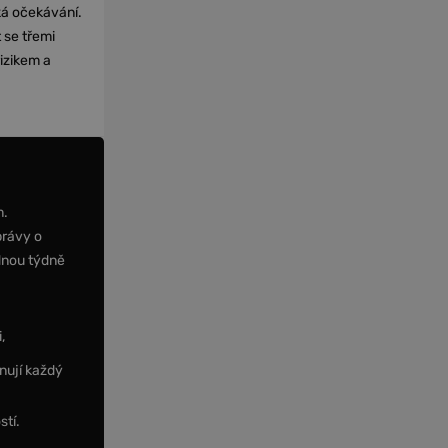
cká očekávání.
 se třemi
izikem a
m.
právy o
dnou týdně
,
nují každý
stí.