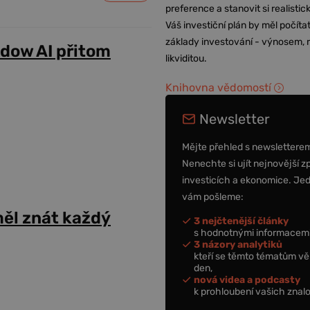
preference a stanovit si realisti
Váš investiční plán by měl počítat
základy investování - výnosem, r
adow AI přitom
likviditou.
Knihovna vědomostí
Newsletter
Mějte přehled s newslettere
Nenechte si ujít nejnovější z
investicích a ekonomice. Je
vám pošleme:
ěl znát každý
3 nejčtenější články
s hodnotnými informacemi
3 názory analytiků
kteří se těmto tématům vě
den,
nová videa a podcasty
k prohloubení vašich znalo