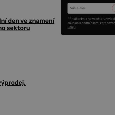
Přihlášením k newsletteru vyjadř
dní den ve znamení
souhlas s
podmínkami zpracován
ho sektoru
údajů
.
výprodej,