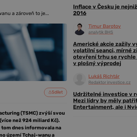
Inflace v Česku je nejni
2016
anu a zároveň to je...
Timur Barotov
analytik BHS
Americké akcie zažily 
volatilní seanci, mírné 
otevření trhu se rychle
v plošný výprodej
Lukáš Richtár
Redaktor investice.cz
Sdílet
Udržitelné investice v 
Mezi lídry by měly patři
Entertainment, ale i Nvi
cturing (TSMC) zvýší svou
(více než 924 miliard Kč).
o tom dnes informovala na
imo území Tchaj-wanu a