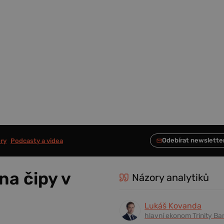
ry
Podcasty a videa
na čipy v
Názory analytiků
Lukáš Kovanda
hlavní ekonom Trinity Ba