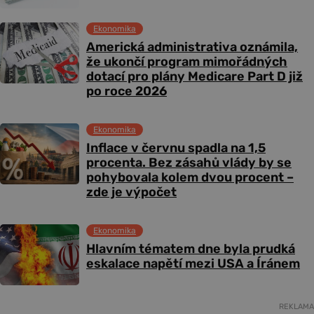
Ekonomika
Americká administrativa oznámila,
že ukončí program mimořádných
dotací pro plány Medicare Part D již
po roce 2026
Ekonomika
Inflace v červnu spadla na 1,5
procenta. Bez zásahů vlády by se
pohybovala kolem dvou procent –
zde je výpočet
Ekonomika
Hlavním tématem dne byla prudká
eskalace napětí mezi USA a Íránem
REKLAMA