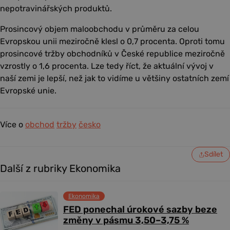
nepotravinářských produktů.
Prosincový objem maloobchodu v průměru za celou
Evropskou unii meziročně klesl o 0,7 procenta. Oproti tomu
prosincové tržby obchodníků v České republice meziročně
vzrostly o 1,6 procenta. Lze tedy říct, že aktuální vývoj v
naší zemi je lepší, než jak to vidíme u většiny ostatních zemí
Evropské unie.
Více o
obchod
tržby
česko
Sdílet
Další z rubriky Ekonomika
Ekonomika
FED ponechal úrokové sazby beze
změny v pásmu 3,50–3,75 %