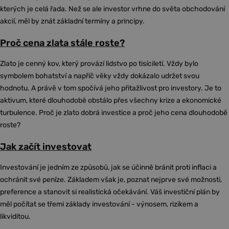
kterých je celá řada. Než se ale investor vrhne do světa obchodování
akcií, měl by znát základní termíny a principy.
Proč cena zlata stále roste?
Zlato je cenný kov, který provází lidstvo po tisíciletí. Vždy bylo
symbolem bohatství a napříč věky vždy dokázalo udržet svou
hodnotu. A právě v tom spočívá jeho přitažlivost pro investory. Je to
aktivum, které dlouhodobě obstálo přes všechny krize a ekonomické
turbulence. Proč je zlato dobrá investice a proč jeho cena dlouhodobě
roste?
Jak začít investovat
Investování je jedním ze způsobů, jak se účinně bránit proti inflaci a
ochránit své peníze. Základem však je, poznat nejprve své možnosti,
preference a stanovit si realistická očekávání. Váš investiční plán by
měl počítat se třemi základy investování - výnosem, rizikem a
likviditou.