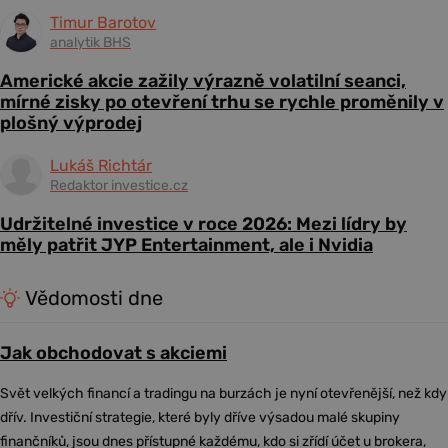
Timur Barotov
analytik BHS
Americké akcie zažily výrazně volatilní seanci,
mírné zisky po otevření trhu se rychle proměnily v
plošný výprodej
Lukáš Richtár
Redaktor investice.cz
Udržitelné investice v roce 2026: Mezi lídry by
měly patřit JYP Entertainment, ale i Nvidia
Vědomosti dne
Jak obchodovat s akciemi
Svět velkých financí a tradingu na burzách je nyní otevřenější, než kdy
dřív. Investiční strategie, které byly dříve výsadou malé skupiny
finančníků, jsou dnes přístupné každému, kdo si zřídí účet u brokera,