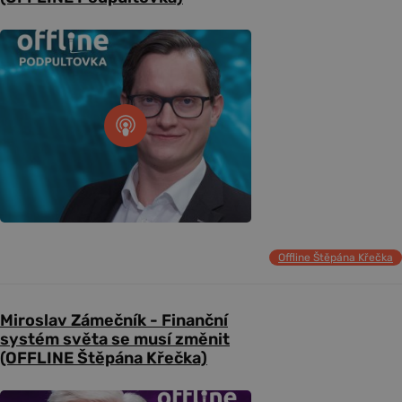
Offline Štěpána Křečka
Miroslav Zámečník - Finanční
systém světa se musí změnit
(OFFLINE Štěpána Křečka)