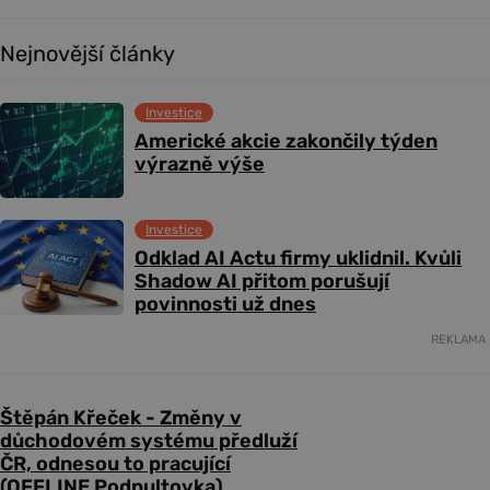
Nejnovější články
Investice
Americké akcie zakončily týden
výrazně výše
Investice
Odklad AI Actu firmy uklidnil. Kvůli
Shadow AI přitom porušují
povinnosti už dnes
REKLAMA
Štěpán Křeček - Změny v
důchodovém systému předluží
ČR, odnesou to pracující
(OFFLINE Podpultovka)