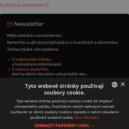
Knihovna vědomostí
Newsletter
Mějte přehled s newsletterem.
Nenechte si ujít nejnovější zprávy o investicích a ekonomice.
Jednou týdně vám pošleme:
3 nejčtenější články
s hodnotnými informacemi,
3 názory analytiků
kteří se těmto tématům věnují každý den,
nová videa a podcasty
×
k prohloubení vašich znalostí.
Tyto webové stránky používají
soubory cookie.
CZECH
Tyto webové stránky používají soubory cookie ke zlepšení
uživatelského zážitku. Používáním našich webových stránek
CZ
souhlasíte se všemi soubory cookie v souladu s našimi zásadami
Přihlášením k newsletteru vyjadřujete svůj souhlas s
podmínkami
používání souborů cookie.
Více informací
zpracování osobních údajů
.
ZOBRAZIT PARTNERY
(1491) →