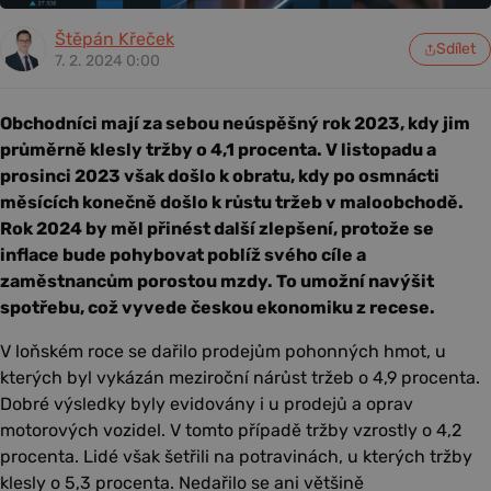
Štěpán Křeček
Sdílet
7. 2. 2024 0:00
Obchodníci mají za sebou neúspěšný rok 2023, kdy jim
průměrně klesly tržby o 4,1 procenta. V listopadu a
prosinci 2023 však došlo k obratu, kdy po osmnácti
měsících konečně došlo k růstu tržeb v maloobchodě.
Rok 2024 by měl přinést další zlepšení, protože se
inflace bude pohybovat poblíž svého cíle a
zaměstnancům porostou mzdy. To umožní navýšit
spotřebu, což vyvede českou ekonomiku z recese.
V loňském roce se dařilo prodejům pohonných hmot, u
kterých byl vykázán meziroční nárůst tržeb o 4,9 procenta.
Dobré výsledky byly evidovány i u prodejů a oprav
motorových vozidel. V tomto případě tržby vzrostly o 4,2
procenta. Lidé však šetřili na potravinách, u kterých tržby
klesly o 5,3 procenta. Nedařilo se ani většině