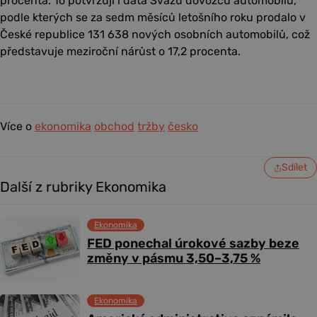
procenta. To potvrzují i data Svazu dovozců automobilů,
podle kterých se za sedm měsíců letošního roku prodalo v
České republice 131 638 nových osobních automobilů, což
představuje meziroční nárůst o 17,2 procenta.
Více o
ekonomika
obchod
tržby
česko
Sdílet
Další z rubriky Ekonomika
Ekonomika
FED ponechal úrokové sazby beze
změny v pásmu 3,50–3,75 %
Ekonomika