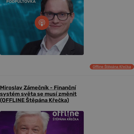
Offline Štěpána Křečka
Miroslav Zámečník - Finanční
systém světa se musí změnit
(OFFLINE Štěpána Křečka)