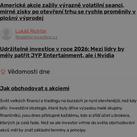
Americké akcie zažily výrazně volatilní seanci,
mírné zisky po otevření trhu se rychle proměnily v
plošný výprodej
Lukáš Richtár
Redaktor investice.cz
Udržitelné investice v roce 2026: Mezi lídry by
měly patřit JYP Entertainment, ale i Nvidia
Vědomosti dne
Jak obchodovat s akciemi
Svět velkých financí a tradingu na burzách je nyní otevřenější, než kdy
dřív. Investiční strategie, které byly dříve výsadou malé skupiny
finančníků, jsou dnes přístupné každému, kdo si zřídí účet u brokera,
kterých je celá řada. Než se ale investor vrhne do světa obchodování
akcií, měl by znát základní termíny a principy.