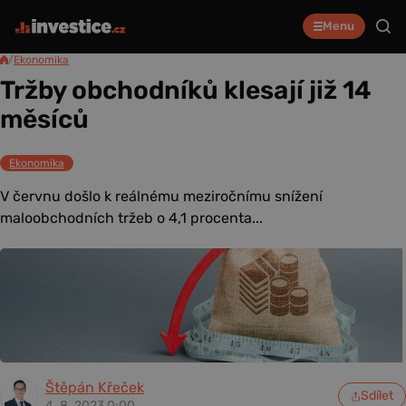
Menu
/
Ekonomika
Tržby obchodníků klesají již 14
měsíců
Ekonomika
V červnu došlo k reálnému meziročnímu snížení
maloobchodních tržeb o 4,1 procenta...
Štěpán Křeček
Sdílet
4. 8. 2023 0:00