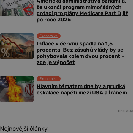
Americká administrativa oznámila,
že ukončí program mimořádných
dotací pro plány Medicare Part D již
po roce 2026
Ekonomika
Inflace v červnu spadla na 1,5
procenta. Bez zásahů vlády by se
pohybovala kolem dvou procent –
zde je výpočet
Ekonomika
Hlavním tématem dne byla prudká
eskalace napětí mezi USA a Íránem
REKLAMA
Nejnovější články