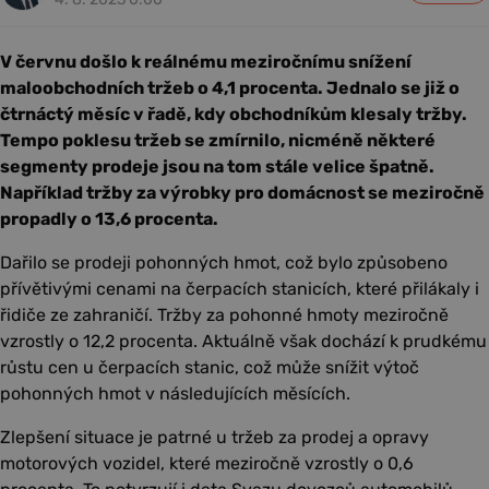
V červnu došlo k reálnému meziročnímu snížení
maloobchodních tržeb o 4,1 procenta. Jednalo se již o
čtrnáctý měsíc v řadě, kdy obchodníkům klesaly tržby.
Tempo poklesu tržeb se zmírnilo, nicméně některé
segmenty prodeje jsou na tom stále velice špatně.
Například tržby za výrobky pro domácnost se meziročně
propadly o 13,6 procenta.
Dařilo se prodeji pohonných hmot, což bylo způsobeno
přívětivými cenami na čerpacích stanicích, které přilákaly i
řidiče ze zahraničí. Tržby za pohonné hmoty meziročně
vzrostly o 12,2 procenta. Aktuálně však dochází k prudkému
růstu cen u čerpacích stanic, což může snížit výtoč
pohonných hmot v následujících měsících.
Zlepšení situace je patrné u tržeb za prodej a opravy
motorových vozidel, které meziročně vzrostly o 0,6