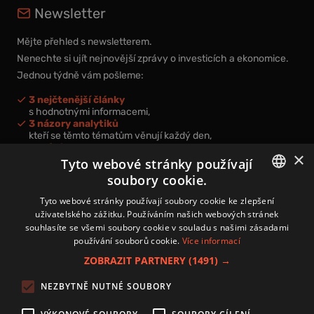
Newsletter
Mějte přehled s newsletterem.
Nenechte si ujít nejnovější zprávy o investicích a ekonomice.
Jednou týdně vám pošleme:
3 nejčtenější články
s hodnotnými informacemi,
3 názory analytiků
kteří se těmto tématům věnují každý den,
nová videa a podcasty
×
k prohloubení vašich znalostí.
Tyto webové stránky používají
soubory cookie.
CZECH
Tyto webové stránky používají soubory cookie ke zlepšení
uživatelského zážitku. Používáním našich webových stránek
CZ
souhlasíte se všemi soubory cookie v souladu s našimi zásadami
Přihlášením k newsletteru vyjadřujete svůj souhlas s
podmínkami
používání souborů cookie.
Více informací
zpracování osobních údajů
.
ZOBRAZIT PARTNERY
(1491) →
Kontakt
NEZBYTNĚ NUTNÉ SOUBORY
Zásady používání souborů cookies
Zpracování osobních údajů