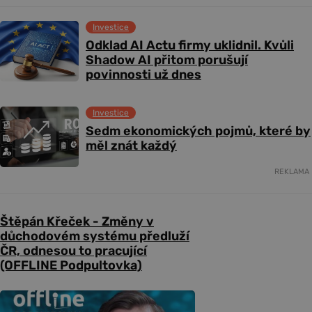
Investice
Odklad AI Actu firmy uklidnil. Kvůli
Shadow AI přitom porušují
povinnosti už dnes
Investice
Sedm ekonomických pojmů, které by
měl znát každý
REKLAMA
Štěpán Křeček - Změny v
důchodovém systému předluží
ČR, odnesou to pracující
(OFFLINE Podpultovka)