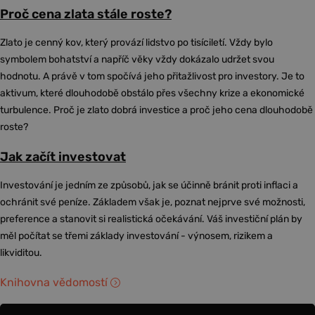
Proč cena zlata stále roste?
Zlato je cenný kov, který provází lidstvo po tisíciletí. Vždy bylo
symbolem bohatství a napříč věky vždy dokázalo udržet svou
hodnotu. A právě v tom spočívá jeho přitažlivost pro investory. Je to
aktivum, které dlouhodobě obstálo přes všechny krize a ekonomické
turbulence. Proč je zlato dobrá investice a proč jeho cena dlouhodobě
roste?
Jak začít investovat
Investování je jedním ze způsobů, jak se účinně bránit proti inflaci a
ochránit své peníze. Základem však je, poznat nejprve své možnosti,
preference a stanovit si realistická očekávání. Váš investiční plán by
měl počítat se třemi základy investování - výnosem, rizikem a
likviditou.
Knihovna vědomostí