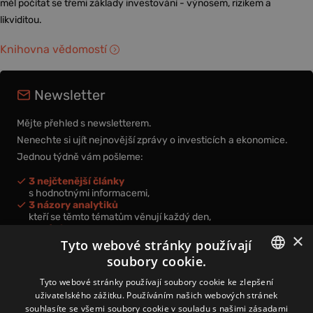
měl počítat se třemi základy investování - výnosem, rizikem a
likviditou.
Knihovna vědomostí
Newsletter
Mějte přehled s newsletterem.
Nenechte si ujít nejnovější zprávy o investicích a ekonomice.
Jednou týdně vám pošleme:
3 nejčtenější články
s hodnotnými informacemi,
3 názory analytiků
kteří se těmto tématům věnují každý den,
nová videa a podcasty
×
k prohloubení vašich znalostí.
Tyto webové stránky používají
soubory cookie.
CZECH
Tyto webové stránky používají soubory cookie ke zlepšení
uživatelského zážitku. Používáním našich webových stránek
CZ
souhlasíte se všemi soubory cookie v souladu s našimi zásadami
Přihlášením k newsletteru vyjadřujete svůj souhlas s
podmínkami