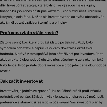
dřív. Investiční strategie, které byly dříve výsadou malé skupiny
finančníků, jsou dnes přístupné každému, kdo si zřídí účet u brokera,
kterých je celá řada. Než se ale investor vrhne do světa obchodování
akcií, měl by znát základní termíny a principy.
Proč cena zlata stále roste?
Zlato je cenný kov, který provází lidstvo po tisíciletí. Vždy bylo
symbolem bohatství a napříč věky vždy dokázalo udržet svou
hodnotu. A právě v tom spočívá jeho přitažlivost pro investory. Je to
aktivum, které dlouhodobě obstálo přes všechny krize a ekonomické
turbulence. Proč je zlato dobrá investice a proč jeho cena dlouhodobě
roste?
Jak začít investovat
Investování je jedním ze způsobů, jak se účinně bránit proti inflaci a
ochránit své peníze. Základem však je, poznat nejprve své možnosti,
preference a stanovit si realistická očekávání. Váš investiční plán by