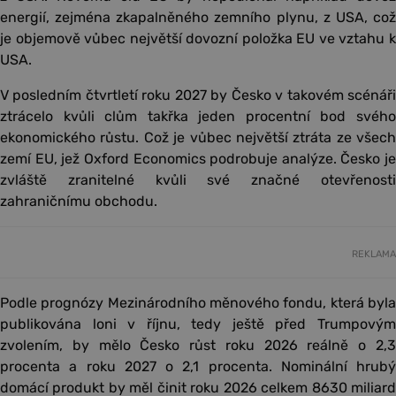
energií, zejména zkapalněného zemního plynu, z USA, což
je objemově vůbec největší dovozní položka EU ve vztahu k
USA.
V posledním čtvrtletí roku 2027 by Česko v takovém scénáři
ztrácelo kvůli clům takřka jeden procentní bod svého
ekonomického růstu. Což je vůbec největší ztráta ze všech
zemí EU, jež Oxford Economics podrobuje analýze. Česko je
zvláště zranitelné kvůli své značné otevřenosti
zahraničnímu obchodu.
REKLAMA
Podle prognózy Mezinárodního měnového fondu, která byla
publikována loni v říjnu, tedy ještě před Trumpovým
zvolením, by mělo Česko růst roku 2026 reálně o 2,3
procenta a roku 2027 o 2,1 procenta. Nominální hrubý
domácí produkt by měl činit roku 2026 celkem 8630 miliard