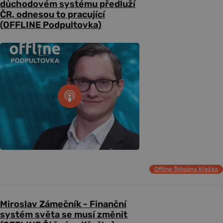
důchodovém systému předluží
ČR, odnesou to pracující
(OFFLINE Podpultovka)
Offline Štěpána Křečka
Miroslav Zámečník - Finanční
systém světa se musí změnit