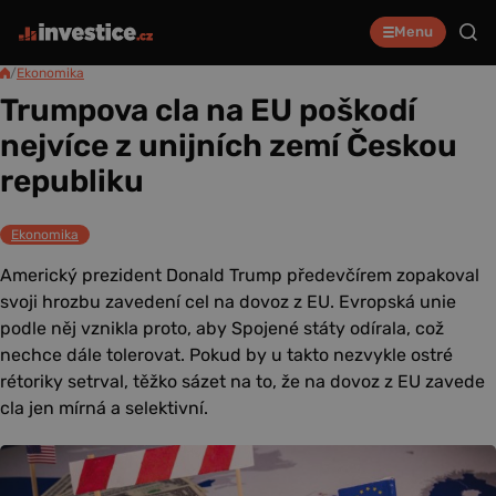
Menu
/
Ekonomika
Trumpova cla na EU poškodí
nejvíce z unijních zemí Českou
republiku
Ekonomika
Americký prezident Donald Trump předevčírem zopakoval
svoji hrozbu zavedení cel na dovoz z EU. Evropská unie
podle něj vznikla proto, aby Spojené státy odírala, což
nechce dále tolerovat. Pokud by u takto nezvykle ostré
rétoriky setrval, těžko sázet na to, že na dovoz z EU zavede
cla jen mírná a selektivní.