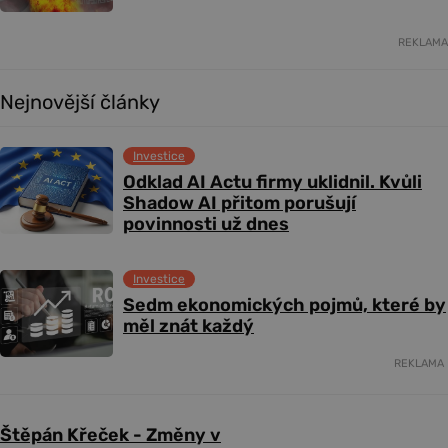
REKLAMA
Nejnovější články
Investice
Odklad AI Actu firmy uklidnil. Kvůli
Shadow AI přitom porušují
povinnosti už dnes
Investice
Sedm ekonomických pojmů, které by
měl znát každý
REKLAMA
Štěpán Křeček - Změny v