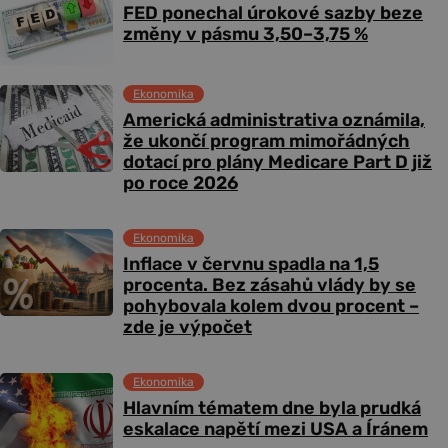
FED ponechal úrokové sazby beze
změny v pásmu 3,50–3,75 %
Ekonomika
Americká administrativa oznámila,
že ukončí program mimořádných
dotací pro plány Medicare Part D již
po roce 2026
Ekonomika
Inflace v červnu spadla na 1,5
procenta. Bez zásahů vlády by se
pohybovala kolem dvou procent –
zde je výpočet
Ekonomika
Hlavním tématem dne byla prudká
eskalace napětí mezi USA a Íránem