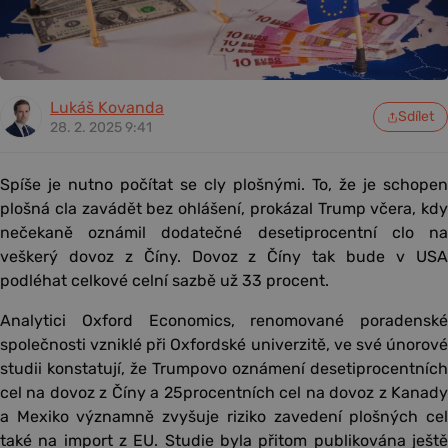
Lukáš Kovanda
Sdílet
28. 2. 2025 9:41
Spíše je nutno počítat se cly plošnými. To, že je schopen
plošná cla zavádět bez ohlášení, prokázal Trump včera, kdy
nečekaně oznámil dodatečné desetiprocentní clo na
veškerý dovoz z Číny. Dovoz z Číny tak bude v USA
podléhat celkové celní sazbě už 33 procent.
Analytici Oxford Economics, renomované poradenské
společnosti vzniklé při Oxfordské univerzitě, ve své únorové
studii konstatují, že Trumpovo oznámení desetiprocentních
cel na dovoz z Číny a 25procentních cel na dovoz z Kanady
a Mexiko významně zvyšuje riziko zavedení plošných cel
také na import z EU. Studie byla přitom publikována ještě