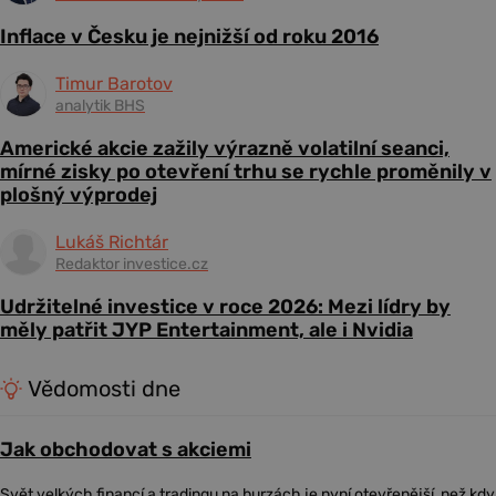
Inflace v Česku je nejnižší od roku 2016
Timur Barotov
analytik BHS
Americké akcie zažily výrazně volatilní seanci,
mírné zisky po otevření trhu se rychle proměnily v
plošný výprodej
Lukáš Richtár
Redaktor investice.cz
Udržitelné investice v roce 2026: Mezi lídry by
měly patřit JYP Entertainment, ale i Nvidia
Vědomosti dne
Jak obchodovat s akciemi
Svět velkých financí a tradingu na burzách je nyní otevřenější, než kdy