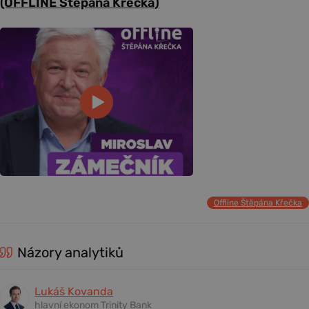
(OFFLINE Štěpána Křečka)
Offline Štěpána Křečka
Názory analytiků
Lukáš Kovanda
hlavní ekonom Trinity Bank