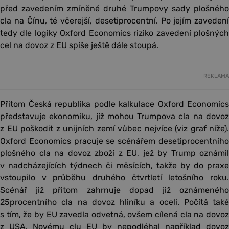
před zavedením zmíněné druhé Trumpovy sady plošného
cla na Čínu, té včerejší, desetiprocentní. Po jejím zavedení
tedy dle logiky Oxford Economics riziko zavedení plošných
cel na dovoz z EU spíše ještě dále stoupá.
REKLAMA
Přitom Česká republika podle kalkulace Oxford Economics
představuje ekonomiku, jíž mohou Trumpova cla na dovoz
z EU poškodit z unijních zemí vůbec nejvíce (viz graf níže).
Oxford Economics pracuje se scénářem desetiprocentního
plošného cla na dovoz zboží z EU, jež by Trump oznámil
v nadcházejících týdnech či měsících, takže by do praxe
vstoupilo v průběhu druhého čtvrtletí letošního roku.
Scénář již přitom zahrnuje dopad již oznámeného
25procentního cla na dovoz hliníku a oceli. Počítá také
s tím, že by EU zavedla odvetná, ovšem cílená cla na dovoz
z USA. Novému clu EU by nepodléhal například dovoz