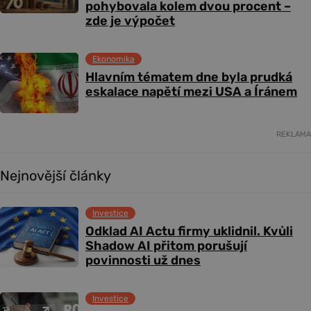
pohybovala kolem dvou procent –
zde je výpočet
Ekonomika
Hlavním tématem dne byla prudká
eskalace napětí mezi USA a Íránem
REKLAMA
Nejnovější články
Investice
Odklad AI Actu firmy uklidnil. Kvůli
Shadow AI přitom porušují
povinnosti už dnes
Investice