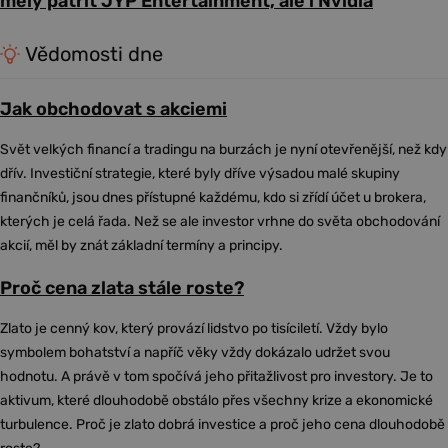
měly patřit JYP Entertainment, ale i Nvidia
Vědomosti dne
Jak obchodovat s akciemi
Svět velkých financí a tradingu na burzách je nyní otevřenější, než kdy
dřív. Investiční strategie, které byly dříve výsadou malé skupiny
finančníků, jsou dnes přístupné každému, kdo si zřídí účet u brokera,
kterých je celá řada. Než se ale investor vrhne do světa obchodování
akcií, měl by znát základní termíny a principy.
Proč cena zlata stále roste?
Zlato je cenný kov, který provází lidstvo po tisíciletí. Vždy bylo
symbolem bohatství a napříč věky vždy dokázalo udržet svou
hodnotu. A právě v tom spočívá jeho přitažlivost pro investory. Je to
aktivum, které dlouhodobě obstálo přes všechny krize a ekonomické
turbulence. Proč je zlato dobrá investice a proč jeho cena dlouhodobě