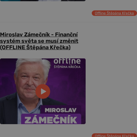
Offline Štěpána Křečka
Miroslav Zámečník - Finanční
systém světa se musí změnit
(OFFLINE Štěpána Křečka)
Offline Štěpána Křečka