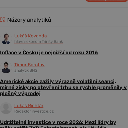
Názory analytiků
Lukáš Kovanda
hlavní ekonom Trinity Bank
Inflace v Česku je nejnižší od roku 2016
Timur Barotov
analytik BHS
Americké akcie zažily výrazně volatilní seanci,
mírné zisky po otevření trhu se rychle proměnily v
plošný výprodej
Lukáš Richtár
Redaktor investice.cz
Udržitelné investice v roce 2026: Mezi lídry by