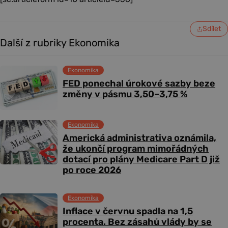
Sdílet
Další z rubriky Ekonomika
Ekonomika
FED ponechal úrokové sazby beze
změny v pásmu 3,50–3,75 %
Ekonomika
Americká administrativa oznámila,
že ukončí program mimořádných
dotací pro plány Medicare Part D již
po roce 2026
Ekonomika
Inflace v červnu spadla na 1,5
procenta. Bez zásahů vlády by se