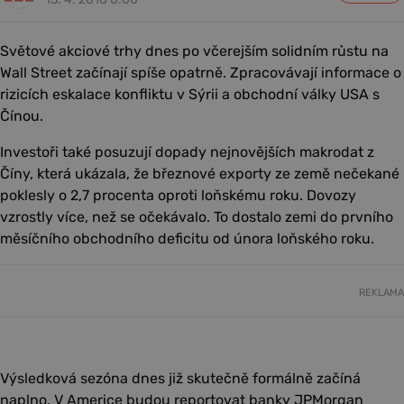
Světové akciové trhy dnes po včerejším solidním růstu na
Wall Street začínají spíše opatrně. Zpracovávají informace o
rizicích eskalace konfliktu v Sýrii a obchodní války USA s
Čínou.
Investoři také posuzují dopady nejnovějších makrodat z
Číny, která ukázala, že březnové exporty ze země nečekané
poklesly o 2,7 procenta oproti loňskému roku. Dovozy
vzrostly více, než se očekávalo. To dostalo zemi do prvního
měsíčního obchodního deficitu od února loňského roku.
REKLAMA
Výsledková sezóna dnes již skutečně formálně začíná
naplno. V Americe budou reportovat banky JPMorgan