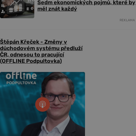
Sedm ekonomických pojmů, které by
měl znát každý
REKLAMA
Štěpán Křeček - Změny v
důchodovém systému předluží
ČR, odnesou to pracující
(OFFLINE Podpultovka)