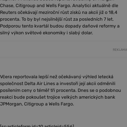
Chase, Citigroup and Wells Fargo. Analytici aktuálně dle
Reuters očekávají meziroční růst zisků na akcii již o 18,4
procenta. To by byl nejsilnější růst za posledních 7 let.
Podporou tento kvartál budou dopady daňové reformy a
silný výkon světové ekonomiky i slabý dolar.
REKLAMA
Včera reportovala lepší než očekávaný výhled letecká
společnost Delta Air Lines a investoři její akcii odměnili
posílením ceny o téměř tři procenta. Dnes se o podobnou
reakci bude pokoušet trojice velkých amerických bank
JPMorgan, Citigroup a Wells Fargo.
[sc:articleform id=10 articleid=556]