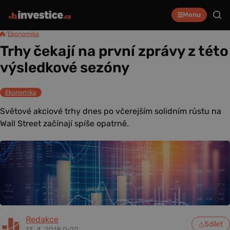
Menu
/
Ekonomika
Trhy čekají na první zprávy z této
výsledkové sezóny
Ekonomika
Světové akciové trhy dnes po včerejším solidním růstu na
Wall Street začínají spíše opatrně.
Redakce
Sdílet
13. 4. 2018 0:00