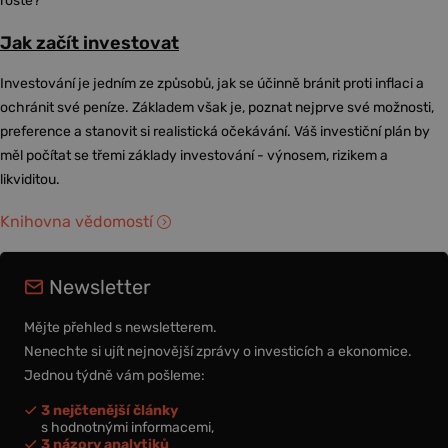
roste?
Jak začít investovat
Investování je jedním ze způsobů, jak se účinně bránit proti inflaci a
ochránit své peníze. Základem však je, poznat nejprve své možnosti,
preference a stanovit si realistická očekávání. Váš investiční plán by
měl počítat se třemi základy investování - výnosem, rizikem a
likviditou.
Knihovna vědomostí
Newsletter
Mějte přehled s newsletterem.
Nenechte si ujít nejnovější zprávy o investicích a ekonomice.
Jednou týdně vám pošleme:
3 nejčtenější články
s hodnotnými informacemi,
3 názory analytiků