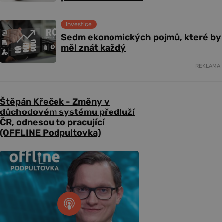
Investice
Sedm ekonomických pojmů, které by
měl znát každý
REKLAMA
Štěpán Křeček - Změny v
důchodovém systému předluží
ČR, odnesou to pracující
(OFFLINE Podpultovka)