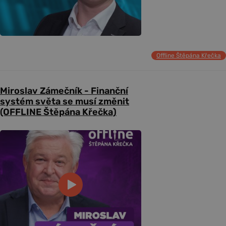
Offline Štěpána Křečka
Miroslav Zámečník - Finanční
systém světa se musí změnit
(OFFLINE Štěpána Křečka)