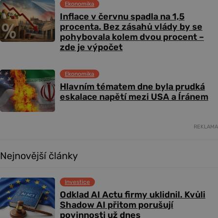
Ekonomika
Inflace v červnu spadla na 1,5
procenta. Bez zásahů vlády by se
pohybovala kolem dvou procent –
zde je výpočet
Ekonomika
Hlavním tématem dne byla prudká
eskalace napětí mezi USA a Íránem
REKLAMA
Nejnovější články
Investice
Odklad AI Actu firmy uklidnil. Kvůli
Shadow AI přitom porušují
povinnosti už dnes