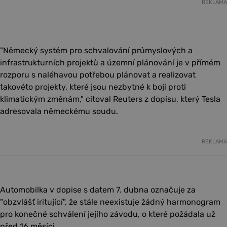
REKLAMA
"Německý systém pro schvalování průmyslových a
infrastrukturních projektů a územní plánování je v přímém
rozporu s naléhavou potřebou plánovat a realizovat
takovéto projekty, které jsou nezbytné k boji proti
klimatickým změnám," citoval Reuters z dopisu, který Tesla
adresovala německému soudu.
REKLAMA
Automobilka v dopise s datem 7. dubna označuje za
"obzvlášť iritující", že stále neexistuje žádný harmonogram
pro konečné schválení jejího závodu, o které požádala už
před 16 měsíci.