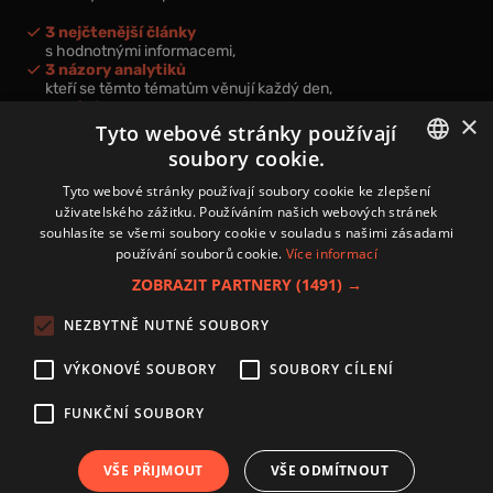
3 nejčtenější články
s hodnotnými informacemi,
3 názory analytiků
kteří se těmto tématům věnují každý den,
nová videa a podcasty
×
k prohloubení vašich znalostí.
Tyto webové stránky používají
soubory cookie.
CZECH
Tyto webové stránky používají soubory cookie ke zlepšení
uživatelského zážitku. Používáním našich webových stránek
CZ
souhlasíte se všemi soubory cookie v souladu s našimi zásadami
Přihlášením k newsletteru vyjadřujete svůj souhlas s
podmínkami
používání souborů cookie.
Více informací
zpracování osobních údajů
.
ZOBRAZIT PARTNERY
(1491) →
Kontakt
NEZBYTNĚ NUTNÉ SOUBORY
Zásady používání souborů cookies
Zpracování osobních údajů
VÝKONOVÉ SOUBORY
SOUBORY CÍLENÍ
Autoři
Nastavení cookies
FUNKČNÍ SOUBORY
VŠE PŘIJMOUT
VŠE ODMÍTNOUT