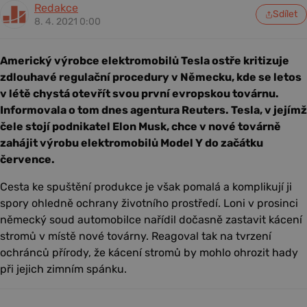
Redakce
Sdílet
8. 4. 2021 0:00
Americký výrobce elektromobilů Tesla ostře kritizuje
zdlouhavé regulační procedury v Německu, kde se letos
v létě chystá otevřít svou první evropskou továrnu.
Informovala o tom dnes agentura Reuters. Tesla, v jejímž
čele stojí podnikatel Elon Musk, chce v nové továrně
zahájit výrobu elektromobilů Model Y do začátku
července.
Cesta ke spuštění produkce je však pomalá a komplikují ji
spory ohledně ochrany životního prostředí. Loni v prosinci
německý soud automobilce nařídil dočasně zastavit kácení
stromů v místě nové továrny. Reagoval tak na tvrzení
ochránců přírody, že kácení stromů by mohlo ohrozit hady
při jejich zimním spánku.