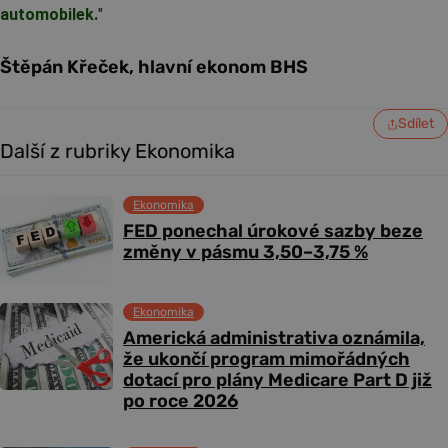
automobilek.
"
Štěpán Křeček, hlavní ekonom BHS
Sdílet
Další z rubriky Ekonomika
Ekonomika
FED ponechal úrokové sazby beze
změny v pásmu 3,50–3,75 %
Ekonomika
Americká administrativa oznámila,
že ukončí program mimořádných
dotací pro plány Medicare Part D již
po roce 2026