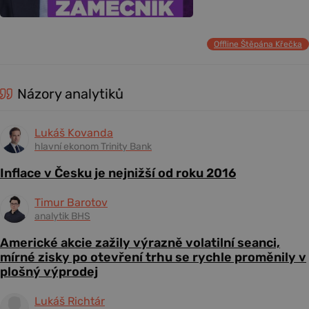
Offline Štěpána Křečka
Názory analytiků
Lukáš Kovanda
hlavní ekonom Trinity Bank
Inflace v Česku je nejnižší od roku 2016
Timur Barotov
analytik BHS
Americké akcie zažily výrazně volatilní seanci,
mírné zisky po otevření trhu se rychle proměnily v
plošný výprodej
Lukáš Richtár