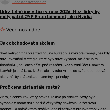
Redaktor investice.cz
Udržitelné investice v roce 2026: Mezi lídry by
měly patřit JYP Entertainment, ale i Nvidia
Vědomosti dne
Jak obchodovat s akciemi
Svět velkých financí a tradingu na burzách je nyní otevřenější, než kdy
dřív. Investiční strategie, které byly dříve výsadou malé skupiny
finančníků, jsou dnes přístupné každému, kdo si zřídí účet u brokera,
kterých je celá řada. Než se ale investor vrhne do světa obchodování
akcií, měl by znát základní termíny a principy.
Proč cena zlata stále roste?
Zlato je cenný kov, který provází lidstvo po tisíciletí. Vždy bylo
symbolem bohatství a napříč věky vždy dokázalo udržet svou
hodnotu. A právě v tom spočívá jeho přitažlivost pro investory. Je to