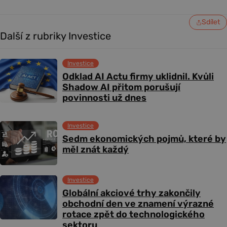
Sdílet
Další z rubriky Investice
Investice
Odklad AI Actu firmy uklidnil. Kvůli
Shadow AI přitom porušují
povinnosti už dnes
Investice
Sedm ekonomických pojmů, které by
měl znát každý
Investice
Globální akciové trhy zakončily
obchodní den ve znamení výrazné
rotace zpět do technologického
sektoru