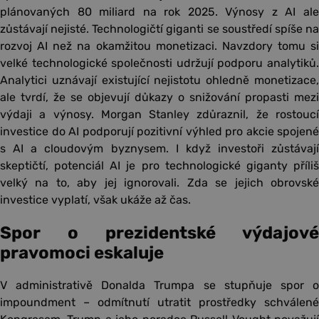
plánovaných 80 miliard na rok 2025. Výnosy z AI ale
zůstávají nejisté. Technologičtí giganti se soustředí spíše na
rozvoj AI než na okamžitou monetizaci. Navzdory tomu si
velké technologické společnosti udržují podporu analytiků.
Analytici uznávají existující nejistotu ohledně monetizace,
ale tvrdí, že se objevují důkazy o snižování propasti mezi
výdaji a výnosy. Morgan Stanley zdůraznil, že rostoucí
investice do AI podporují pozitivní výhled pro akcie spojené
s AI a cloudovým byznysem. I když investoři zůstávají
skeptičtí, potenciál AI je pro technologické giganty příliš
velký na to, aby jej ignorovali. Zda se jejich obrovské
investice vyplatí, však ukáže až čas.
Spor o prezidentské výdajové
pravomoci eskaluje
V administrativě Donalda Trumpa se stupňuje spor o
impoundment – odmítnutí utratit prostředky schválené