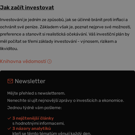
Jak začít investovat
Investování je jedním ze způsobů, jak se účinně bránit proti inflaci a
ochránit své peníze. Základem však je, poznat nejprve své možnosti,
preference a stanovit si realistická očekávání. Váš investiční plán by
měl počítat se třemi základy investování - výnosem, rizikem a
likviditou.
Knihovna vědomostí
Newsletter
Mějte přehled s newsletterem.
Nenechte si ujít nejnovější zprávy o investicích a ekonomice.
Jednou týdně vám pošleme:
3 nejčtenější články
s hodnotnými informacemi,
3 názory analytiků
kteří se těmto tématům věnují každý den,