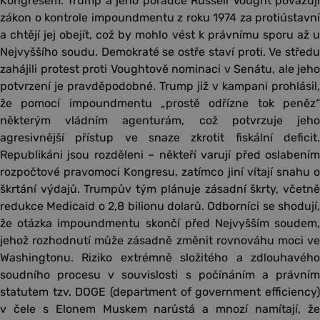
Kongresem. Trump a jeho poradce Russell Vought považují
zákon o kontrole impoundmentu z roku 1974 za protiústavní
a chtějí jej obejít, což by mohlo vést k právnímu sporu až u
Nejvyššího soudu. Demokraté se ostře staví proti. Ve středu
zahájili protest proti Voughtově nominaci v Senátu, ale jeho
potvrzení je pravděpodobné. Trump již v kampani prohlásil,
že pomocí impoundmentu „prostě odřízne tok peněz“
některým vládním agenturám, což potvrzuje jeho
agresivnější přístup ve snaze zkrotit fiskální deficit.
Republikáni jsou rozděleni – někteří varují před oslabením
rozpočtové pravomoci Kongresu, zatímco jiní vítají snahu o
škrtání výdajů. Trumpův tým plánuje zásadní škrty, včetně
redukce Medicaid o 2,8 bilionu dolarů. Odborníci se shodují,
že otázka impoundmentu skončí před Nejvyšším soudem,
jehož rozhodnutí může zásadně změnit rovnováhu moci ve
Washingtonu. Riziko extrémně složitého a zdlouhavého
soudního procesu v souvislosti s počínáním a právním
statutem tzv. DOGE (department of government efficiency)
v čele s Elonem Muskem narůstá a mnozí namítají, že