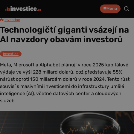
Menu
/
Investice
Technologičtí giganti vsázejí na
AI navzdory obavám investorů
Investice
Meta, Microsoft a Alphabet plánují v roce 2025 kapitálové
výdaje ve výši 228 miliard dolarů, což představuje 55%
nárůst oproti 150 miliardám dolarů v roce 2024. Tento růst
souvisí s masivními investicemi do infrastruktury umělé
inteligence (AI), včetně datových center a cloudových
služeb.