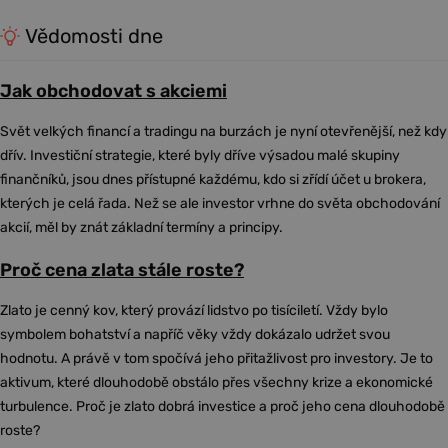
Vědomosti dne
Jak obchodovat s akciemi
Svět velkých financí a tradingu na burzách je nyní otevřenější, než kdy
dřív. Investiční strategie, které byly dříve výsadou malé skupiny
finančníků, jsou dnes přístupné každému, kdo si zřídí účet u brokera,
kterých je celá řada. Než se ale investor vrhne do světa obchodování
akcií, měl by znát základní termíny a principy.
Proč cena zlata stále roste?
Zlato je cenný kov, který provází lidstvo po tisíciletí. Vždy bylo
symbolem bohatství a napříč věky vždy dokázalo udržet svou
hodnotu. A právě v tom spočívá jeho přitažlivost pro investory. Je to
aktivum, které dlouhodobě obstálo přes všechny krize a ekonomické
turbulence. Proč je zlato dobrá investice a proč jeho cena dlouhodobě
roste?