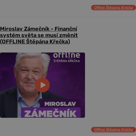
Offline Štěpána Křečka
Miroslav Zámečník - Finanční
systém světa se musí změnit
(OFFLINE Štěpána Křečka)
Offline Štěpána Křečka