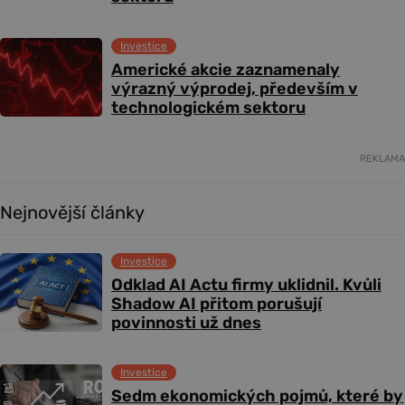
Investice
Americké akcie zaznamenaly
výrazný výprodej, především v
technologickém sektoru
REKLAMA
Nejnovější články
Investice
Odklad AI Actu firmy uklidnil. Kvůli
Shadow AI přitom porušují
povinnosti už dnes
Investice
Sedm ekonomických pojmů, které by