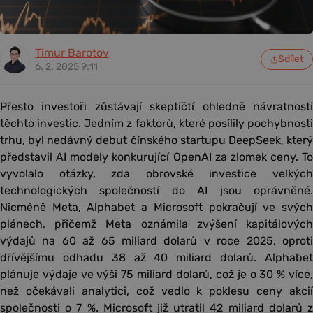
Timur Barotov
Sdílet
6. 2. 2025 9:11
Přesto investoři zůstávají skeptičtí ohledně návratnosti
těchto investic. Jedním z faktorů, které posílily pochybnosti
trhu, byl nedávný debut čínského startupu DeepSeek, který
představil AI modely konkurující OpenAI za zlomek ceny. To
vyvolalo otázky, zda obrovské investice velkých
technologických společností do AI jsou oprávněné.
Nicméně Meta, Alphabet a Microsoft pokračují ve svých
plánech, přičemž Meta oznámila zvýšení kapitálových
výdajů na 60 až 65 miliard dolarů v roce 2025, oproti
dřívějšímu odhadu 38 až 40 miliard dolarů. Alphabet
plánuje výdaje ve výši 75 miliard dolarů, což je o 30 % více,
než očekávali analytici, což vedlo k poklesu ceny akcií
společnosti o 7 %. Microsoft již utratil 42 miliard dolarů z