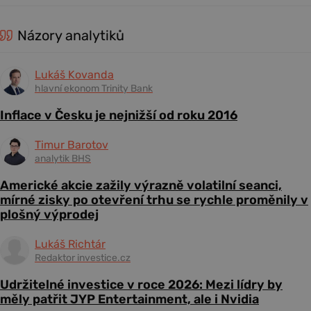
Názory analytiků
Lukáš Kovanda
hlavní ekonom Trinity Bank
Inflace v Česku je nejnižší od roku 2016
Timur Barotov
analytik BHS
Americké akcie zažily výrazně volatilní seanci,
mírné zisky po otevření trhu se rychle proměnily v
plošný výprodej
Lukáš Richtár
Redaktor investice.cz
Udržitelné investice v roce 2026: Mezi lídry by
měly patřit JYP Entertainment, ale i Nvidia