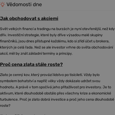
Vědomosti dne
Jak obchodovat s akciemi
Svět velkých financí a tradingu na burzách je nyní otevřenější, než kdy
dřív. Investiční strategie, které byly dříve výsadou malé skupiny
finančníků, jsou dnes přístupné každému, kdo si zřídí účet u brokera,
kterých je celá řada. Než se ale investor vrhne do světa obchodování
akcií, měl by znát základní termíny a principy.
Proč cena zlata stále roste?
Zlato je cenný kov, který provází lidstvo po tisíciletí. Vždy bylo
symbolem bohatství a napříč věky vždy dokázalo udržet svou
hodnotu. A právě v tom spočívá jeho přitažlivost pro investory. Je to
aktivum, které dlouhodobě obstálo přes všechny krize a ekonomické
turbulence. Proč je zlato dobrá investice a proč jeho cena dlouhodobě
roste?