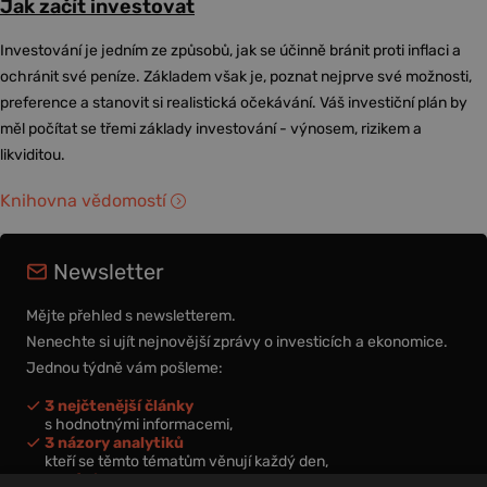
Jak začít investovat
Investování je jedním ze způsobů, jak se účinně bránit proti inflaci a
ochránit své peníze. Základem však je, poznat nejprve své možnosti,
preference a stanovit si realistická očekávání. Váš investiční plán by
měl počítat se třemi základy investování - výnosem, rizikem a
likviditou.
Knihovna vědomostí
Newsletter
Mějte přehled s newsletterem.
Nenechte si ujít nejnovější zprávy o investicích a ekonomice.
Jednou týdně vám pošleme:
3 nejčtenější články
s hodnotnými informacemi,
3 názory analytiků
kteří se těmto tématům věnují každý den,
nová videa a podcasty