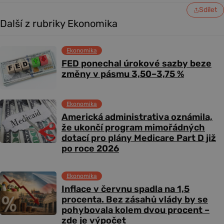
Sdílet
Další z rubriky Ekonomika
Ekonomika
FED ponechal úrokové sazby beze
změny v pásmu 3,50–3,75 %
Ekonomika
Americká administrativa oznámila,
že ukončí program mimořádných
dotací pro plány Medicare Part D již
po roce 2026
Ekonomika
Inflace v červnu spadla na 1,5
procenta. Bez zásahů vlády by se
pohybovala kolem dvou procent –
zde je výpočet