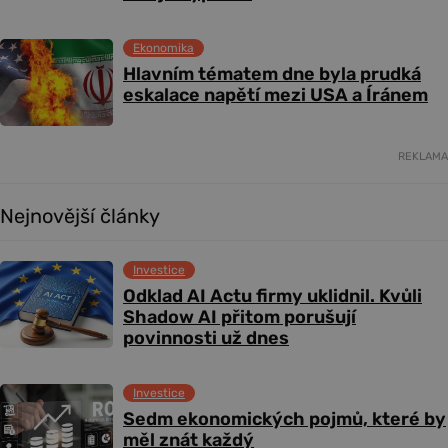
Ekonomika
Hlavním tématem dne byla prudká
eskalace napětí mezi USA a Íránem
REKLAMA
Nejnovější články
Investice
Odklad AI Actu firmy uklidnil. Kvůli
Shadow AI přitom porušují
povinnosti už dnes
Investice
Sedm ekonomických pojmů, které by
měl znát každý