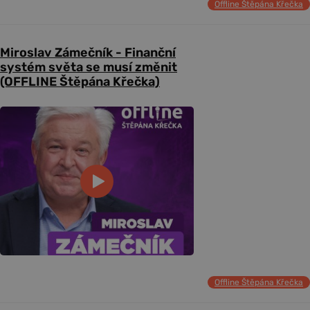
Offline Štěpána Křečka
Miroslav Zámečník - Finanční
systém světa se musí změnit
(OFFLINE Štěpána Křečka)
Offline Štěpána Křečka