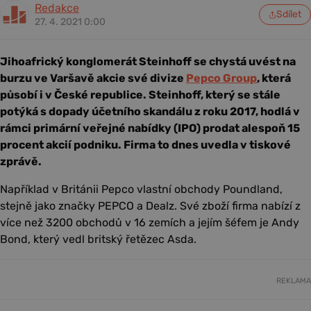
Redakce
Sdílet
27. 4. 2021 0:00
Jihoafrický konglomerát Steinhoff se chystá uvést na
burzu ve Varšavě akcie své divize
Pepco Group
, která
působí i v České republice. Steinhoff, který se stále
potýká s dopady účetního skandálu z roku 2017, hodlá v
rámci primární veřejné nabídky (IPO) prodat alespoň 15
procent akcií podniku. Firma to dnes uvedla v tiskové
zprávě.
Například v Británii Pepco vlastní obchody Poundland,
stejně jako značky PEPCO a Dealz. Své zboží firma nabízí z
více než 3200 obchodů v 16 zemích a jejím šéfem je Andy
Bond, který vedl britský řetězec Asda.
REKLAMA