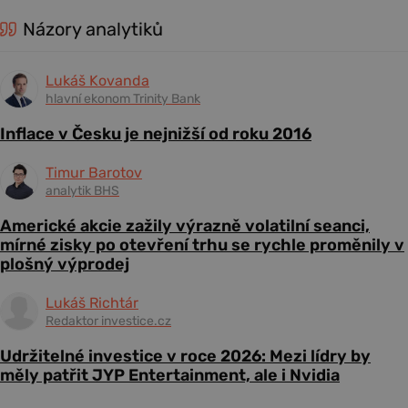
Názory analytiků
Lukáš Kovanda
hlavní ekonom Trinity Bank
Inflace v Česku je nejnižší od roku 2016
Timur Barotov
analytik BHS
Americké akcie zažily výrazně volatilní seanci,
mírné zisky po otevření trhu se rychle proměnily v
plošný výprodej
Lukáš Richtár
Redaktor investice.cz
Udržitelné investice v roce 2026: Mezi lídry by
měly patřit JYP Entertainment, ale i Nvidia