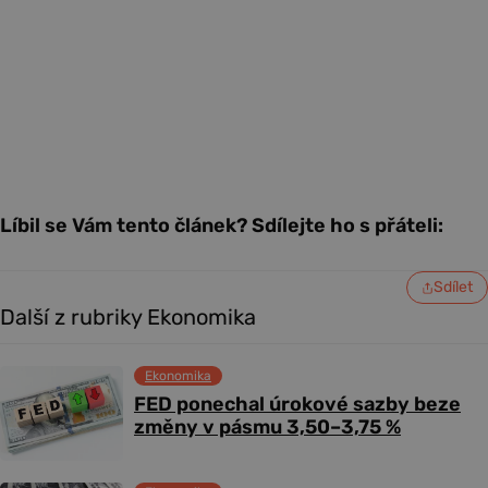
Líbil se Vám tento článek? Sdílejte ho s přáteli:
Sdílet
Další z rubriky Ekonomika
Ekonomika
FED ponechal úrokové sazby beze
změny v pásmu 3,50–3,75 %