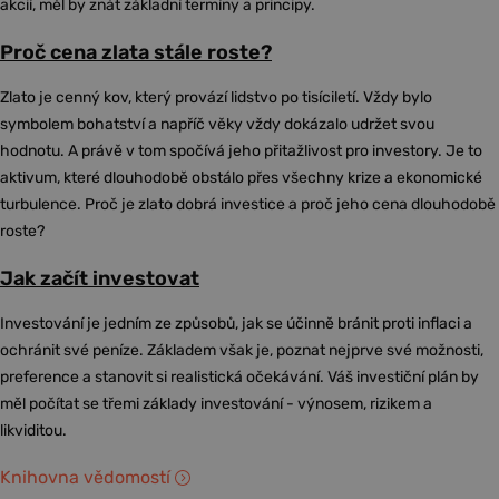
akcií, měl by znát základní termíny a principy.
Proč cena zlata stále roste?
Zlato je cenný kov, který provází lidstvo po tisíciletí. Vždy bylo
symbolem bohatství a napříč věky vždy dokázalo udržet svou
hodnotu. A právě v tom spočívá jeho přitažlivost pro investory. Je to
aktivum, které dlouhodobě obstálo přes všechny krize a ekonomické
turbulence. Proč je zlato dobrá investice a proč jeho cena dlouhodobě
roste?
Jak začít investovat
Investování je jedním ze způsobů, jak se účinně bránit proti inflaci a
ochránit své peníze. Základem však je, poznat nejprve své možnosti,
preference a stanovit si realistická očekávání. Váš investiční plán by
měl počítat se třemi základy investování - výnosem, rizikem a
likviditou.
Knihovna vědomostí