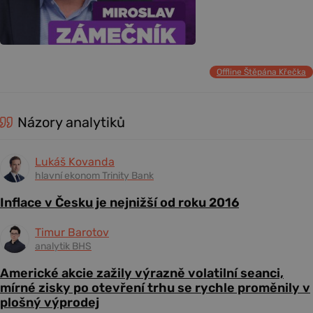
Offline Štěpána Křečka
Názory analytiků
Lukáš Kovanda
hlavní ekonom Trinity Bank
Inflace v Česku je nejnižší od roku 2016
Timur Barotov
analytik BHS
Americké akcie zažily výrazně volatilní seanci,
mírné zisky po otevření trhu se rychle proměnily v
plošný výprodej