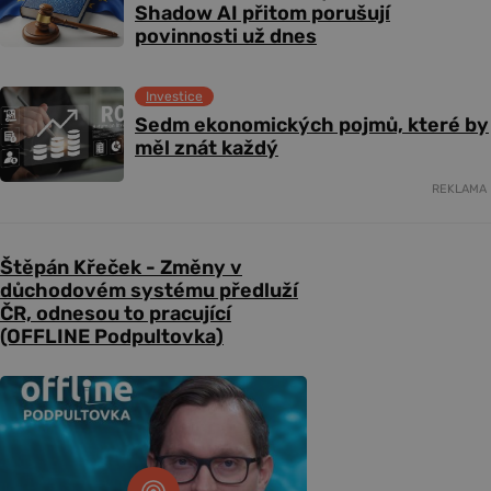
Shadow AI přitom porušují
povinnosti už dnes
Investice
Sedm ekonomických pojmů, které by
měl znát každý
REKLAMA
Štěpán Křeček - Změny v
důchodovém systému předluží
ČR, odnesou to pracující
(OFFLINE Podpultovka)