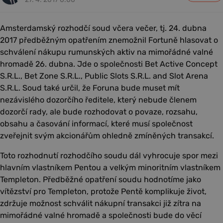
Amsterdamský rozhodčí soud včera večer, tj. 24. dubna
2017 předběžným opatřením znemožnil Fortuně hlasovat o
schválení nákupu rumunských aktiv na mimořádné valné
hromadě 26. dubna. Jde o společnosti Bet Active Concept
S.R.L., Bet Zone S.R.L., Public Slots S.R.L. and Slot Arena
S.R.L. Soud také určil, že Foruna bude muset mít
nezávislého dozorčího ředitele, který nebude členem
dozorčí rady, ale bude rozhodovat o povaze, rozsahu,
obsahu a časování informací, které musí společnost
zveřejnit svým akcionářům ohledně zmíněných transakcí.
Toto rozhodnutí rozhodčího soudu dál vyhrocuje spor mezi
hlavním vlastníkem Pentou a velkým minoritním vlastníkem
Templeton. Předběžné opatření soudu hodnotíme jako
vítězství pro Templeton, protože Pentě komplikuje život,
zdržuje možnost schválit nákupní transakci již zítra na
mimořádné valné hromadě a společnosti bude do věcí