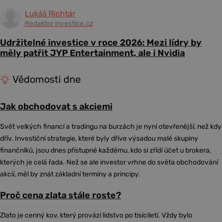
Lukáš Richtár
Redaktor investice.cz
Udržitelné investice v roce 2026: Mezi lídry by
měly patřit JYP Entertainment, ale i Nvidia
Vědomosti dne
Jak obchodovat s akciemi
Svět velkých financí a tradingu na burzách je nyní otevřenější, než kdy
dřív. Investiční strategie, které byly dříve výsadou malé skupiny
finančníků, jsou dnes přístupné každému, kdo si zřídí účet u brokera,
kterých je celá řada. Než se ale investor vrhne do světa obchodování
akcií, měl by znát základní termíny a principy.
Proč cena zlata stále roste?
Zlato je cenný kov, který provází lidstvo po tisíciletí. Vždy bylo