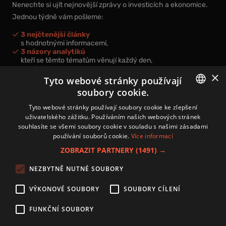
Nenechte si ujít nejnovější zprávy o investicích a ekonomice.
Jednou týdně vám pošleme:
3 nejčtenější články
s hodnotnými informacemi,
3 názory analytiků
kteří se těmto tématům věnují každý den,
nová videa a podcasty
×
k prohloubení vašich znalostí.
Tyto webové stránky používají
soubory cookie.
CZECH
Tyto webové stránky používají soubory cookie ke zlepšení
uživatelského zážitku. Používáním našich webových stránek
CZ
souhlasíte se všemi soubory cookie v souladu s našimi zásadami
Přihlášením k newsletteru vyjadřujete svůj souhlas s
podmínkami
používání souborů cookie.
Více informací
zpracování osobních údajů
.
ZOBRAZIT PARTNERY
(1491) →
Kontakt
NEZBYTNĚ NUTNÉ SOUBORY
Zásady používání souborů cookies
Zpracování osobních údajů
VÝKONOVÉ SOUBORY
SOUBORY CÍLENÍ
Autoři
Nastavení cookies
FUNKČNÍ SOUBORY