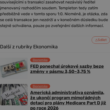
souvisejícími s transakcí zasahovat nezávislý ředitel
jmenovaný rozhodčím soudem. Templeton tedy zatím
předběžně vede v tomto sporu 1:0. Nicméně, je otázka, zda
se celá transakce jen nezdrží a v konečném důsledku bude
stejně schválena, pouze po zveřejnění dalších informací.
Sdílet
Další z rubriky Ekonomika
Ekonomika
FED ponechal úrokové sazby beze
změny v pásmu 3,50–3,75 %
Ekonomika
Americká administrativa oznámila,
že ukončí program mimořádných
dotací pro plány Medicare Part D již
po roce 2026