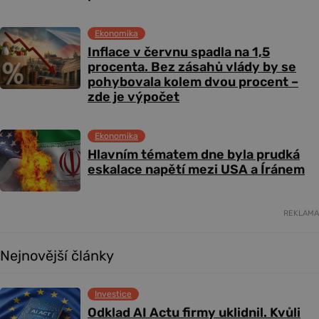
Ekonomika
Inflace v červnu spadla na 1,5
procenta. Bez zásahů vlády by se
pohybovala kolem dvou procent –
zde je výpočet
Ekonomika
Hlavním tématem dne byla prudká
eskalace napětí mezi USA a Íránem
REKLAMA
Nejnovější články
Investice
Odklad AI Actu firmy uklidnil. Kvůli