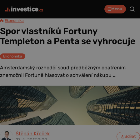
Menu
/
Ekonomika
Spor vlastníků Fortuny
Templeton a Penta se vyhrocuje
Ekonomika
Amsterdamský rozhodčí soud předběžným opatřením
znemožnil Fortuně hlasovat o schválení nákupu ...
Štěpán Křeček
Sdílet
27. 4. 2017 0:00