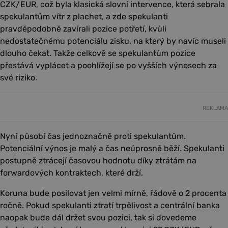
CZK/EUR, což byla klasická slovní intervence, která sebrala
spekulantům vítr z plachet, a zde spekulanti
pravděpodobně zavírali pozice potřetí, kvůli
nedostatečnému potenciálu zisku, na který by navíc museli
dlouho čekat. Takže celkově se spekulantům pozice
přestává vyplácet a poohlížejí se po vyšších výnosech za
své riziko.
REKLAMA
Nyní působí čas jednoznačně proti spekulantům.
Potenciální výnos je malý a čas neúprosně běží. Spekulanti
postupně ztrácejí časovou hodnotu díky ztrátám na
forwardových kontraktech, které drží.
Koruna bude posilovat jen velmi mírně, řádově o 2 procenta
ročně. Pokud spekulanti ztratí trpělivost a centrální banka
naopak bude dál držet svou pozici, tak si dovedeme