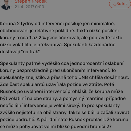
Štěpán Křeček
Sdílet
21. 4. 2017 0:00
Koruna 2 týdny od intervencí posiluje jen minimálně,
obchodování je relativně poklidné. Takto nízké posílení
koruny o cca 1 až 2 % jsme očekávali, ale popravdě takto
nízká volatilita je překvapivá. Spekulanti každopádně
dostávají "na frak".
Spekulanty patrně vyděsilo cca jednoprocentní oslabení
koruny bezprostředně před ukončením intervencí. To
spekulanty znejistilo, a přesně toho ČNB chtěla dosáhnout.
Zde část spekulantů uzavírala pozice ve ztrátě. Poté
Rusnok po uvolnění intervencí prohlásil, že koruna může
být volatilní na obě strany, a pomyslný mantinel případné
neoficiální intervence je velmi široký. To pro spekulanty
zvýšilo nejistotu na obě strany, takže se báli a začali zavírat
pozice podruhé. A pár dní nato Rusnok prohlásil, že koruna
se může pohybovat velmi blízko původní hranici 27