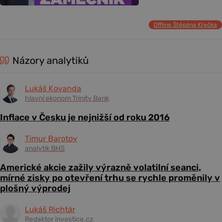
Offline Štěpána Křečka
Názory analytiků
Lukáš Kovanda
hlavní ekonom Trinity Bank
Inflace v Česku je nejnižší od roku 2016
Timur Barotov
analytik BHS
Americké akcie zažily výrazně volatilní seanci,
mírné zisky po otevření trhu se rychle proměnily v
plošný výprodej
Lukáš Richtár
Redaktor investice.cz