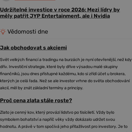
Udržitelné investice v roce 2026: Mezi lídry by
měly patřit JYP Entertainment, ale i Nvidia
Vědomosti dne
Jak obchodovat s akciemi
Svět velkých financí a tradingu na burzách je nyní otevřenější, než kdy
dřív. Investiční strategie, které byly dříve výsadou malé skupiny
finančníků, jsou dnes přístupné každému, kdo si zřídí účet u brokera,
kterých je celá řada. Než se ale investor vrhne do světa obchodování
akcií, měl by znát základní termíny a principy.
Proč cena zlata stále roste?
Zlato je cenný kov, který provází lidstvo po tisíciletí. Vždy bylo
symbolem bohatství a napříč věky vždy dokázalo udržet svou
hodnotu. A právě v tom spočívá jeho přitažlivost pro investory. Je to