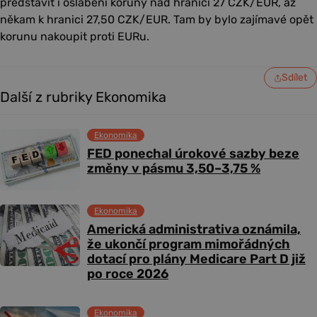
představit i oslabení koruny nad hranici 27 CZK/EUR, až
někam k hranici 27,50 CZK/EUR. Tam by bylo zajímavé opět
korunu nakoupit proti EURu.
Sdílet
Další z rubriky Ekonomika
Ekonomika
FED ponechal úrokové sazby beze
změny v pásmu 3,50–3,75 %
Ekonomika
Americká administrativa oznámila,
že ukončí program mimořádných
dotací pro plány Medicare Part D již
po roce 2026
Ekonomika