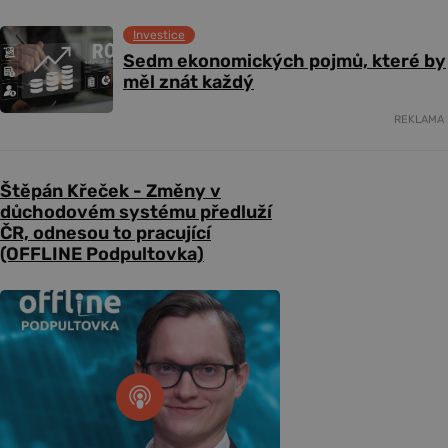
Investice
Sedm ekonomických pojmů, které by
měl znát každý
REKLAMA
Štěpán Křeček - Změny v
důchodovém systému předluží
ČR, odnesou to pracující
(OFFLINE Podpultovka)