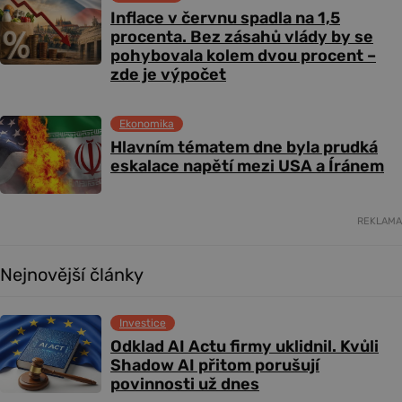
Inflace v červnu spadla na 1,5
procenta. Bez zásahů vlády by se
pohybovala kolem dvou procent –
zde je výpočet
Ekonomika
Hlavním tématem dne byla prudká
eskalace napětí mezi USA a Íránem
REKLAMA
Nejnovější články
Investice
Odklad AI Actu firmy uklidnil. Kvůli
Shadow AI přitom porušují
povinnosti už dnes