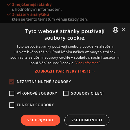
3 nejčtenější články
s hodnotnými informacemi,
3 názory analytiků
kteří se těmto tématům věnují každý den,
nová videa a podcasty
×
k prohloubení vašich znalostí.
Tyto webové stránky používají
soubory cookie.
CZECH
Tyto webové stránky používají soubory cookie ke zlepšení
uživatelského zážitku. Používáním našich webových stránek
CZ
souhlasíte se všemi soubory cookie v souladu s našimi zásadami
Přihlášením k newsletteru vyjadřujete svůj souhlas s
podmínkami
používání souborů cookie.
Více informací
zpracování osobních údajů
.
ZOBRAZIT PARTNERY
(1491) →
Kontakt
NEZBYTNĚ NUTNÉ SOUBORY
Zásady používání souborů cookies
Zpracování osobních údajů
VÝKONOVÉ SOUBORY
SOUBORY CÍLENÍ
Autoři
Nastavení cookies
FUNKČNÍ SOUBORY
VŠE PŘIJMOUT
VŠE ODMÍTNOUT
Copyright 2024 © Investice.cz. Všechna práva vyhrazena.