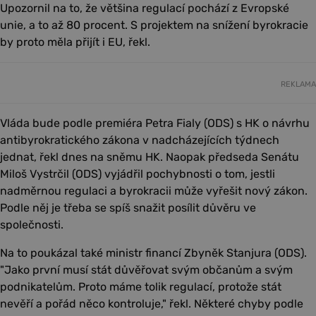
Upozornil na to, že většina regulací pochází z Evropské
unie, a to až 80 procent. S projektem na snížení byrokracie
by proto měla přijít i EU, řekl.
REKLAMA
Vláda bude podle premiéra Petra Fialy (ODS) s HK o návrhu
antibyrokratického zákona v nadcházejících týdnech
jednat, řekl dnes na sněmu HK. Naopak předseda Senátu
Miloš Vystrčil (ODS) vyjádřil pochybnosti o tom, jestli
nadměrnou regulaci a byrokracii může vyřešit nový zákon.
Podle něj je třeba se spíš snažit posílit důvěru ve
společnosti.
Na to poukázal také ministr financí Zbyněk Stanjura (ODS).
"Jako první musí stát důvěřovat svým občanům a svým
podnikatelům. Proto máme tolik regulací, protože stát
nevěří a pořád něco kontroluje," řekl. Některé chyby podle