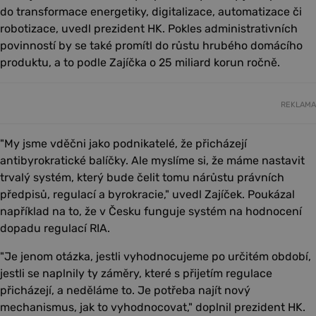
do transformace energetiky, digitalizace, automatizace či
robotizace, uvedl prezident HK. Pokles administrativních
povinností by se také promítl do růstu hrubého domácího
produktu, a to podle Zajíčka o 25 miliard korun ročně.
REKLAMA
"My jsme vděčni jako podnikatelé, že přicházejí
antibyrokratické balíčky. Ale myslíme si, že máme nastavit
trvalý systém, který bude čelit tomu nárůstu právních
předpisů, regulací a byrokracie," uvedl Zajíček. Poukázal
například na to, že v Česku funguje systém na hodnocení
dopadu regulací RIA.
"Je jenom otázka, jestli vyhodnocujeme po určitém období,
jestli se naplnily ty záměry, které s přijetím regulace
přicházejí, a neděláme to. Je potřeba najít nový
mechanismus, jak to vyhodnocovat," doplnil prezident HK.