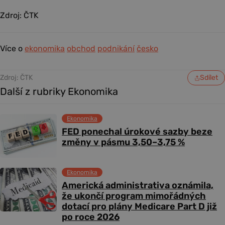
Zdroj: ČTK
Více o
ekonomika
obchod
podnikání
česko
Zdroj: ČTK
Sdílet
Další z rubriky Ekonomika
Ekonomika
FED ponechal úrokové sazby beze
změny v pásmu 3,50–3,75 %
Ekonomika
Americká administrativa oznámila,
že ukončí program mimořádných
dotací pro plány Medicare Part D již
po roce 2026