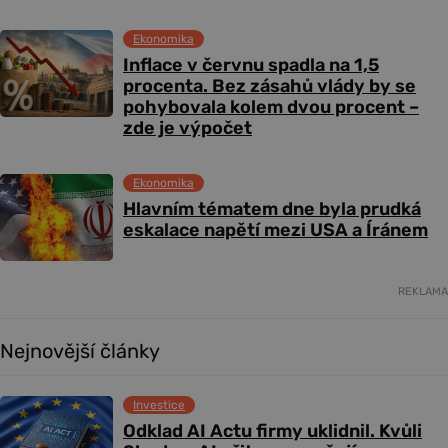
Ekonomika
Inflace v červnu spadla na 1,5
procenta. Bez zásahů vlády by se
pohybovala kolem dvou procent –
zde je výpočet
Ekonomika
Hlavním tématem dne byla prudká
eskalace napětí mezi USA a Íránem
REKLAMA
Nejnovější články
Investice
Odklad AI Actu firmy uklidnil. Kvůli