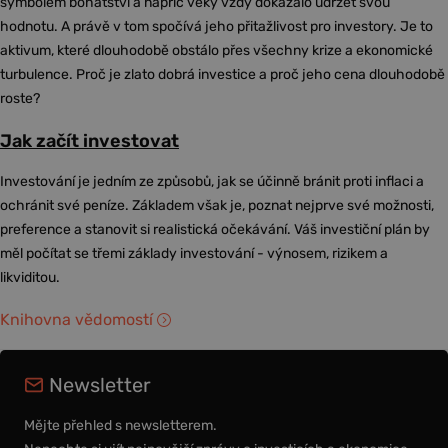
symbolem bohatství a napříč věky vždy dokázalo udržet svou
hodnotu. A právě v tom spočívá jeho přitažlivost pro investory. Je to
aktivum, které dlouhodobě obstálo přes všechny krize a ekonomické
turbulence. Proč je zlato dobrá investice a proč jeho cena dlouhodobě
roste?
Jak začít investovat
Investování je jedním ze způsobů, jak se účinně bránit proti inflaci a
ochránit své peníze. Základem však je, poznat nejprve své možnosti,
preference a stanovit si realistická očekávání. Váš investiční plán by
měl počítat se třemi základy investování - výnosem, rizikem a
likviditou.
Knihovna vědomostí
Newsletter
Mějte přehled s newsletterem.