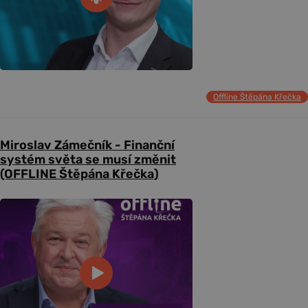
Offline Štěpána Křečka
Miroslav Zámečník - Finanční
systém světa se musí změnit
(OFFLINE Štěpána Křečka)