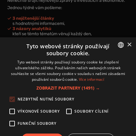
Nenechte si ujít nejnovější zprávy o investicích a ekonomice.
Jednou týdně vám pošleme:
3 nejčtenější články
s hodnotnými informacemi,
3 názory analytiků
kteří se těmto tématům věnují každý den,
nová videa a podcasty
×
k prohloubení vašich znalostí.
Tyto webové stránky používají
soubory cookie.
CZECH
Tyto webové stránky používají soubory cookie ke zlepšení
uživatelského zážitku. Používáním našich webových stránek
CZ
souhlasíte se všemi soubory cookie v souladu s našimi zásadami
Přihlášením k newsletteru vyjadřujete svůj souhlas s
podmínkami
používání souborů cookie.
Více informací
zpracování osobních údajů
.
ZOBRAZIT PARTNERY
(1491) →
Kontakt
NEZBYTNĚ NUTNÉ SOUBORY
Zásady používání souborů cookies
Zpracování osobních údajů
VÝKONOVÉ SOUBORY
SOUBORY CÍLENÍ
Autoři
Nastavení cookies
FUNKČNÍ SOUBORY