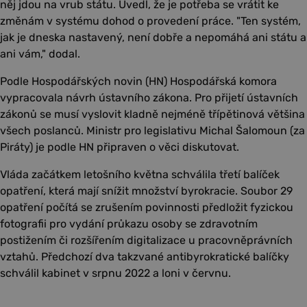
něj jdou na vrub státu. Uvedl, že je potřeba se vrátit ke
změnám v systému dohod o provedení práce. "Ten systém,
jak je dneska nastavený, není dobře a nepomáhá ani státu a
ani vám," dodal.
Podle Hospodářských novin (HN) Hospodářská komora
vypracovala návrh ústavního zákona. Pro přijetí ústavních
zákonů se musí vyslovit kladně nejméně třípětinová většina
všech poslanců. Ministr pro legislativu Michal Šalomoun (za
Piráty) je podle HN připraven o věci diskutovat.
Vláda začátkem letošního května schválila třetí balíček
opatření, která mají snížit množství byrokracie. Soubor 29
opatření počítá se zrušením povinnosti předložit fyzickou
fotografii pro vydání průkazu osoby se zdravotním
postižením či rozšířením digitalizace u pracovněprávních
vztahů. Předchozí dva takzvané antibyrokratické balíčky
schválil kabinet v srpnu 2022 a loni v červnu.