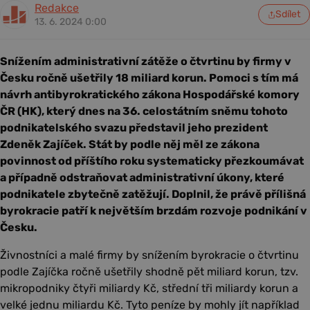
Redakce
Sdílet
13. 6. 2024 0:00
Snížením administrativní zátěže o čtvrtinu by firmy v
Česku ročně ušetřily 18 miliard korun. Pomoci s tím má
návrh antibyrokratického zákona Hospodářské komory
ČR (HK), který dnes na 36. celostátním sněmu tohoto
podnikatelského svazu představil jeho prezident
Zdeněk Zajíček. Stát by podle něj měl ze zákona
povinnost od příštího roku systematicky přezkoumávat
a případně odstraňovat administrativní úkony, které
podnikatele zbytečně zatěžují. Doplnil, že právě přílišná
byrokracie patří k největším brzdám rozvoje podnikání v
Česku.
Živnostníci a malé firmy by snížením byrokracie o čtvrtinu
podle Zajíčka ročně ušetřily shodně pět miliard korun, tzv.
mikropodniky čtyři miliardy Kč, střední tři miliardy korun a
velké jednu miliardu Kč. Tyto peníze by mohly jít například