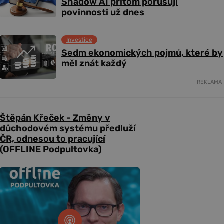
Shadow AI přitom porušují
povinnosti už dnes
Investice
Sedm ekonomických pojmů, které by
měl znát každý
REKLAMA
Štěpán Křeček - Změny v
důchodovém systému předluží
ČR, odnesou to pracující
(OFFLINE Podpultovka)