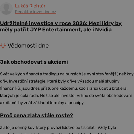
Lukáš Richtár
Redaktor investice.cz
Udržitelné investice v roce 2026: Mezi lídry by
měly patřit JYP Entertainment, ale i Nvidia
Vědomosti dne
Jak obchodovat s akciemi
Svět velkých financí a tradingu na burzách je nyní otevřenější, než kdy
dřív. Investiční strategie, které byly dříve výsadou malé skupiny
finančníků, jsou dnes přístupné každému, kdo si zřídí účet u brokera,
kterých je celá řada. Než se ale investor vrhne do světa obchodování
akcií, měl by znát základní termíny a principy.
Proč cena zlata stále roste?
Zlato je cenný kov, který provází lidstvo po tisíciletí. Vždy bylo