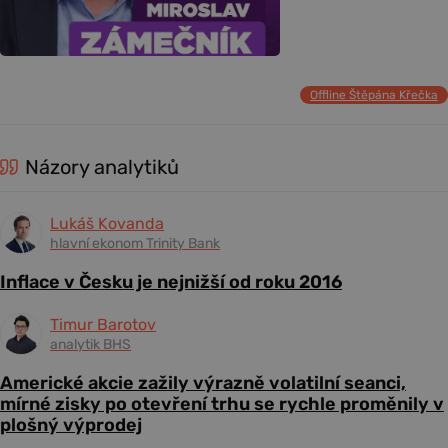
Offline Štěpána Křečka
Názory analytiků
Lukáš Kovanda
hlavní ekonom Trinity Bank
Inflace v Česku je nejnižší od roku 2016
Timur Barotov
analytik BHS
Americké akcie zažily výrazně volatilní seanci,
mírné zisky po otevření trhu se rychle proměnily v
plošný výprodej