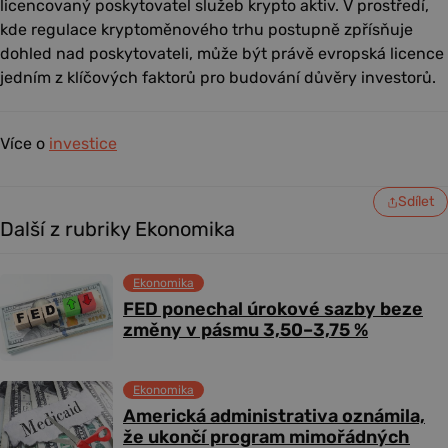
licencovaný poskytovatel služeb krypto aktiv. V prostředí,
kde regulace kryptoměnového trhu postupně zpřísňuje
dohled nad poskytovateli, může být právě evropská licence
jedním z klíčových faktorů pro budování důvěry investorů.
Více o
investice
Sdílet
Další z rubriky Ekonomika
Ekonomika
FED ponechal úrokové sazby beze
změny v pásmu 3,50–3,75 %
Ekonomika
Americká administrativa oznámila,
že ukončí program mimořádných