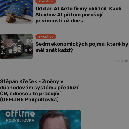
Investice
Odklad AI Actu firmy uklidnil. Kvůli
Shadow AI přitom porušují
povinnosti už dnes
Investice
Sedm ekonomických pojmů, které by
měl znát každý
REKLAMA
Štěpán Křeček - Změny v
důchodovém systému předluží
ČR, odnesou to pracující
(OFFLINE Podpultovka)