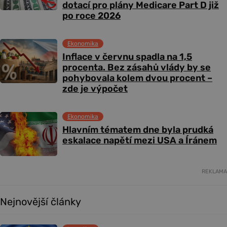
dotací pro plány Medicare Part D již
po roce 2026
Ekonomika
Inflace v červnu spadla na 1,5
procenta. Bez zásahů vlády by se
pohybovala kolem dvou procent –
zde je výpočet
Ekonomika
Hlavním tématem dne byla prudká
eskalace napětí mezi USA a Íránem
REKLAMA
Nejnovější články