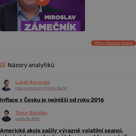
Offline Štěpána Křečka
Názory analytiků
Lukáš Kovanda
hlavní ekonom Trinity Bank
Inflace v Česku je nejnižší od roku 2016
Timur Barotov
analytik BHS
Americké akcie zažily výrazně volatilní seanci,