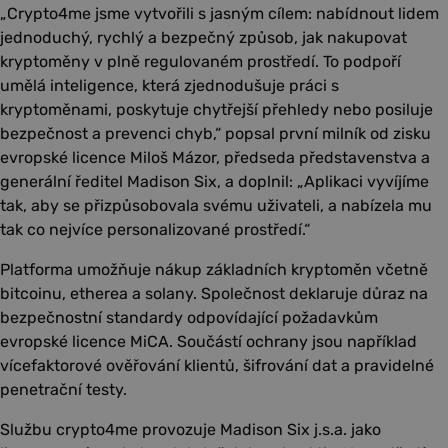
„Crypto4me jsme vytvořili s jasným cílem: nabídnout lidem
jednoduchý, rychlý a bezpečný způsob, jak nakupovat
kryptoměny v plně regulovaném prostředí. To podpoří
umělá inteligence, která zjednodušuje práci s
kryptoměnami, poskytuje chytřejší přehledy nebo posiluje
bezpečnost a prevenci chyb,“ popsal první milník od zisku
evropské licence Miloš Mázor, předseda představenstva a
generální ředitel Madison Six, a doplnil: „Aplikaci vyvíjíme
tak, aby se přizpůsobovala svému uživateli, a nabízela mu
tak co nejvíce personalizované prostředí.“
Platforma umožňuje nákup základních kryptoměn včetně
bitcoinu, etherea a solany. Společnost deklaruje důraz na
bezpečnostní standardy odpovídající požadavkům
evropské licence MiCA. Součástí ochrany jsou například
vícefaktorové ověřování klientů, šifrování dat a pravidelné
penetrační testy.
Službu crypto4me provozuje Madison Six j.s.a. jako