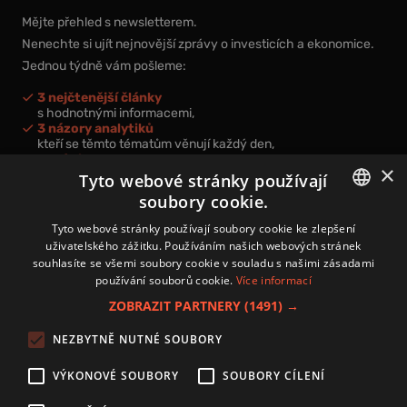
Mějte přehled s newsletterem.
Nenechte si ujít nejnovější zprávy o investicích a ekonomice.
Jednou týdně vám pošleme:
3 nejčtenější články
s hodnotnými informacemi,
3 názory analytiků
kteří se těmto tématům věnují každý den,
nová videa a podcasty
×
k prohloubení vašich znalostí.
Tyto webové stránky používají
soubory cookie.
CZECH
Tyto webové stránky používají soubory cookie ke zlepšení
uživatelského zážitku. Používáním našich webových stránek
CZ
souhlasíte se všemi soubory cookie v souladu s našimi zásadami
Přihlášením k newsletteru vyjadřujete svůj souhlas s
podmínkami
používání souborů cookie.
Více informací
zpracování osobních údajů
.
ZOBRAZIT PARTNERY
(1491) →
Kontakt
NEZBYTNĚ NUTNÉ SOUBORY
Zásady používání souborů cookies
Zpracování osobních údajů
VÝKONOVÉ SOUBORY
SOUBORY CÍLENÍ
Autoři
Nastavení cookies