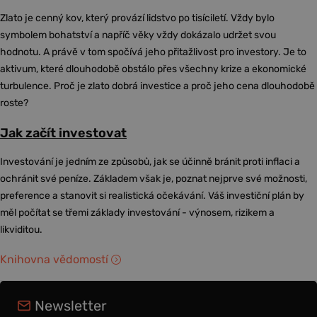
Zlato je cenný kov, který provází lidstvo po tisíciletí. Vždy bylo
symbolem bohatství a napříč věky vždy dokázalo udržet svou
hodnotu. A právě v tom spočívá jeho přitažlivost pro investory. Je to
aktivum, které dlouhodobě obstálo přes všechny krize a ekonomické
turbulence. Proč je zlato dobrá investice a proč jeho cena dlouhodobě
roste?
Jak začít investovat
Investování je jedním ze způsobů, jak se účinně bránit proti inflaci a
ochránit své peníze. Základem však je, poznat nejprve své možnosti,
preference a stanovit si realistická očekávání. Váš investiční plán by
měl počítat se třemi základy investování - výnosem, rizikem a
likviditou.
Knihovna vědomostí
Newsletter