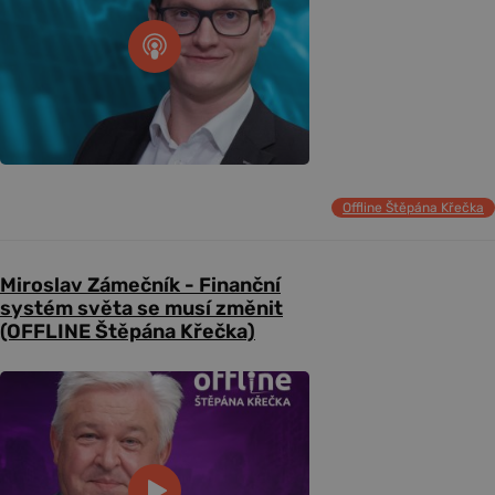
Offline Štěpána Křečka
Miroslav Zámečník - Finanční
systém světa se musí změnit
(OFFLINE Štěpána Křečka)