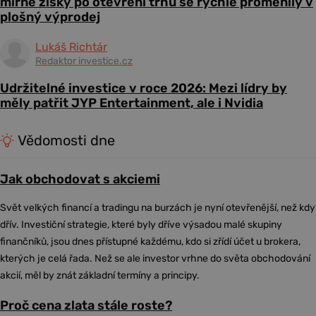
mírné zisky po otevření trhu se rychle proměnily v
plošný výprodej
Lukáš Richtár
Redaktor investice.cz
Udržitelné investice v roce 2026: Mezi lídry by
měly patřit JYP Entertainment, ale i Nvidia
Vědomosti dne
Jak obchodovat s akciemi
Svět velkých financí a tradingu na burzách je nyní otevřenější, než kdy
dřív. Investiční strategie, které byly dříve výsadou malé skupiny
finančníků, jsou dnes přístupné každému, kdo si zřídí účet u brokera,
kterých je celá řada. Než se ale investor vrhne do světa obchodování
akcií, měl by znát základní termíny a principy.
Proč cena zlata stále roste?