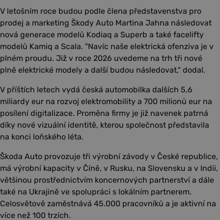
V letošním roce budou podle člena představenstva pro
prodej a marketing Škody Auto Martina Jahna následovat
nová generace modelů Kodiaq a Superb a také facelifty
modelů Kamiq a Scala. "Navíc naše elektrická ofenziva je v
plném proudu. Již v roce 2026 uvedeme na trh tři nové
plně elektrické modely a další budou následovat," dodal.
V příštích letech vydá česká automobilka dalších 5,6
miliardy eur na rozvoj elektromobility a 700 milionů eur na
posílení digitalizace. Proměna firmy je již navenek patrná
díky nové vizuální identitě, kterou společnost představila
na konci loňského léta.
Škoda Auto provozuje tři výrobní závody v České republice,
má výrobní kapacity v Číně, v Rusku, na Slovensku a v Indii,
většinou prostřednictvím koncernových partnerství a dále
také na Ukrajině ve spolupráci s lokálním partnerem.
Celosvětově zaměstnává 45.000 pracovníků a je aktivní na
více než 100 trzích.