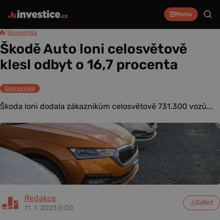
Menu
/
Ekonomika
Škodě Auto loni celosvětově
klesl odbyt o 16,7 procenta
Ekonomika
Škoda loni dodala zákazníkům celosvětově 731.300 vozů...
Redakce
Sdílet
11. 1. 2023 0:00