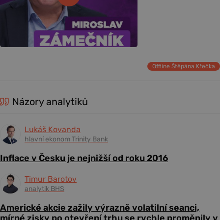
Offline Štěpána Křečka
Názory analytiků
Lukáš Kovanda
hlavní ekonom Trinity Bank
Inflace v Česku je nejnižší od roku 2016
Timur Barotov
analytik BHS
Americké akcie zažily výrazně volatilní seanci,
mírné zisky po otevření trhu se rychle proměnily v