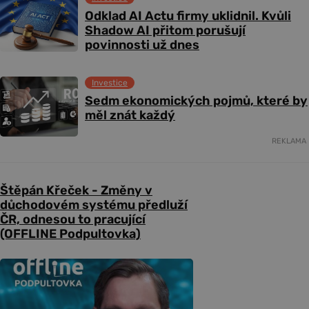
Odklad AI Actu firmy uklidnil. Kvůli
Shadow AI přitom porušují
povinnosti už dnes
Investice
Sedm ekonomických pojmů, které by
měl znát každý
REKLAMA
Štěpán Křeček - Změny v
důchodovém systému předluží
ČR, odnesou to pracující
(OFFLINE Podpultovka)