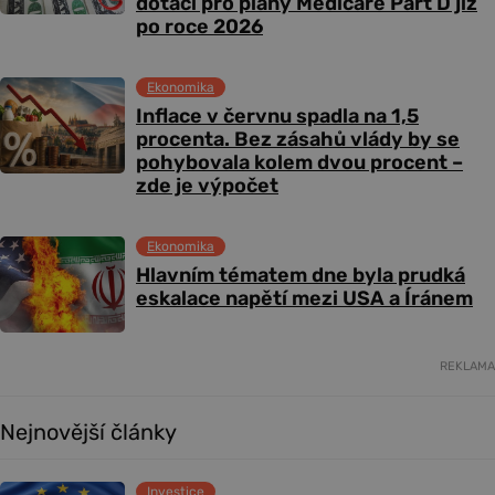
dotací pro plány Medicare Part D již
po roce 2026
Ekonomika
Inflace v červnu spadla na 1,5
procenta. Bez zásahů vlády by se
pohybovala kolem dvou procent –
zde je výpočet
Ekonomika
Hlavním tématem dne byla prudká
eskalace napětí mezi USA a Íránem
REKLAMA
Nejnovější články
Investice