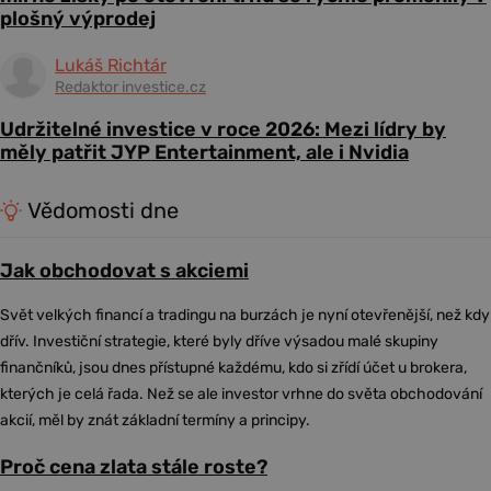
plošný výprodej
Lukáš Richtár
Redaktor investice.cz
Udržitelné investice v roce 2026: Mezi lídry by
měly patřit JYP Entertainment, ale i Nvidia
Vědomosti dne
Jak obchodovat s akciemi
Svět velkých financí a tradingu na burzách je nyní otevřenější, než kdy
dřív. Investiční strategie, které byly dříve výsadou malé skupiny
finančníků, jsou dnes přístupné každému, kdo si zřídí účet u brokera,
kterých je celá řada. Než se ale investor vrhne do světa obchodování
akcií, měl by znát základní termíny a principy.
Proč cena zlata stále roste?