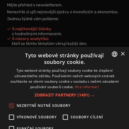
Mějte přehled s newsletterem.
Nenechte si ujít nejnovější zprávy o investicích a ekonomice.
Jednou týdně vám pošleme:
3 nejčtenější články
s hodnotnými informacemi,
3 názory analytiků
kteří se těmto tématům věnují každý den,
nová videa a podcasty
×
k prohloubení vašich znalostí.
Tyto webové stránky používají
soubory cookie.
CZECH
Tyto webové stránky používají soubory cookie ke zlepšení
uživatelského zážitku. Používáním našich webových stránek
CZ
souhlasíte se všemi soubory cookie v souladu s našimi zásadami
Přihlášením k newsletteru vyjadřujete svůj souhlas s
podmínkami
používání souborů cookie.
Více informací
zpracování osobních údajů
.
ZOBRAZIT PARTNERY
(1491) →
Kontakt
NEZBYTNĚ NUTNÉ SOUBORY
Zásady používání souborů cookies
Zpracování osobních údajů
VÝKONOVÉ SOUBORY
SOUBORY CÍLENÍ
Autoři
Nastavení cookies
FUNKČNÍ SOUBORY