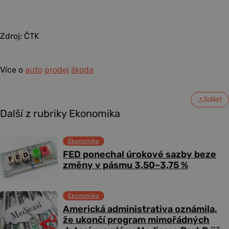
Zdroj: ČTK
Více o
auto
prodej
škoda
Sdílet
Další z rubriky Ekonomika
Ekonomika
FED ponechal úrokové sazby beze
změny v pásmu 3,50–3,75 %
Ekonomika
Americká administrativa oznámila,
že ukončí program mimořádných