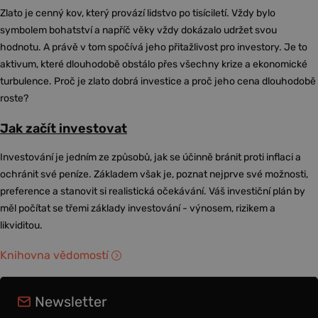
Zlato je cenný kov, který provází lidstvo po tisíciletí. Vždy bylo
symbolem bohatství a napříč věky vždy dokázalo udržet svou
hodnotu. A právě v tom spočívá jeho přitažlivost pro investory. Je to
aktivum, které dlouhodobě obstálo přes všechny krize a ekonomické
turbulence. Proč je zlato dobrá investice a proč jeho cena dlouhodobě
roste?
Jak začít investovat
Investování je jedním ze způsobů, jak se účinně bránit proti inflaci a
ochránit své peníze. Základem však je, poznat nejprve své možnosti,
preference a stanovit si realistická očekávání. Váš investiční plán by
měl počítat se třemi základy investování - výnosem, rizikem a
likviditou.
Knihovna vědomostí
Newsletter