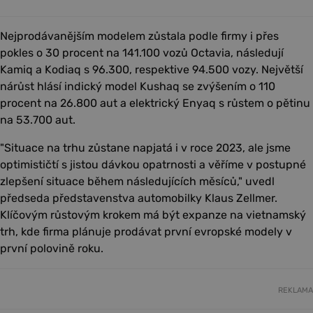
Nejprodávanějším modelem zůstala podle firmy i přes
pokles o 30 procent na 141.100 vozů Octavia, následují
Kamiq a Kodiaq s 96.300, respektive 94.500 vozy. Největší
nárůst hlásí indický model Kushaq se zvýšením o 110
procent na 26.800 aut a elektrický Enyaq s růstem o pětinu
na 53.700 aut.
"Situace na trhu zůstane napjatá i v roce 2023, ale jsme
optimističtí s jistou dávkou opatrnosti a věříme v postupné
zlepšení situace během následujících měsíců," uvedl
předseda představenstva automobilky Klaus Zellmer.
Klíčovým růstovým krokem má být expanze na vietnamský
trh, kde firma plánuje prodávat první evropské modely v
první polovině roku.
REKLAMA