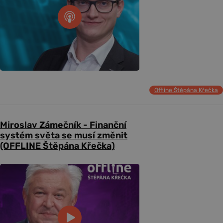
Offline Štěpána Křečka
Miroslav Zámečník - Finanční
systém světa se musí změnit
(OFFLINE Štěpána Křečka)