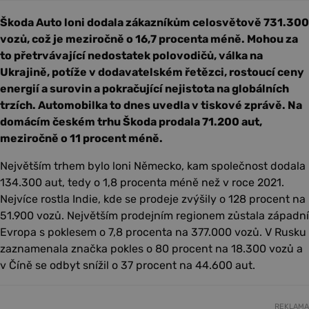
Škoda Auto loni dodala zákazníkům celosvětově 731.300
vozů, což je meziročně o 16,7 procenta méně. Mohou za
to přetrvávající nedostatek polovodičů, válka na
Ukrajině, potíže v dodavatelském řetězci, rostoucí ceny
energií a surovin a pokračující nejistota na globálních
trzích. Automobilka to dnes uvedla v tiskové zprávě. Na
domácím českém trhu Škoda prodala 71.200 aut,
meziročně o 11 procent méně.
Největším trhem bylo loni Německo, kam společnost dodala
134.300 aut, tedy o 1,8 procenta méně než v roce 2021.
Nejvíce rostla Indie, kde se prodeje zvýšily o 128 procent na
51.900 vozů. Největším prodejním regionem zůstala západní
Evropa s poklesem o 7,8 procenta na 377.000 vozů. V Rusku
zaznamenala značka pokles o 80 procent na 18.300 vozů a
v Číně se odbyt snížil o 37 procent na 44.600 aut.
REKLAMA