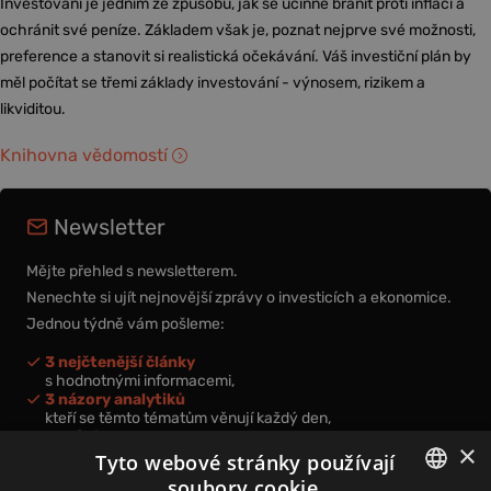
Investování je jedním ze způsobů, jak se účinně bránit proti inflaci a
ochránit své peníze. Základem však je, poznat nejprve své možnosti,
preference a stanovit si realistická očekávání. Váš investiční plán by
měl počítat se třemi základy investování - výnosem, rizikem a
likviditou.
Knihovna vědomostí
Newsletter
Mějte přehled s newsletterem.
Nenechte si ujít nejnovější zprávy o investicích a ekonomice.
Jednou týdně vám pošleme:
3 nejčtenější články
s hodnotnými informacemi,
3 názory analytiků
kteří se těmto tématům věnují každý den,
nová videa a podcasty
×
k prohloubení vašich znalostí.
Tyto webové stránky používají
soubory cookie.