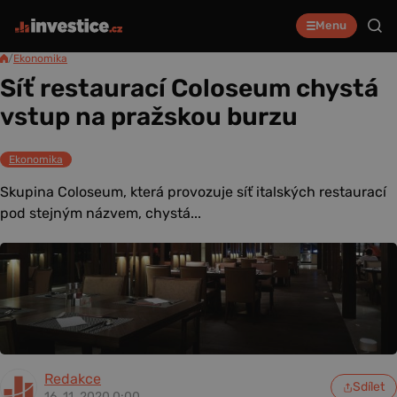
Menu
/
Ekonomika
Síť restaurací Coloseum chystá
vstup na pražskou burzu
Ekonomika
Skupina Coloseum, která provozuje síť italských restaurací
pod stejným názvem, chystá...
Redakce
Sdílet
16. 11. 2020 0:00