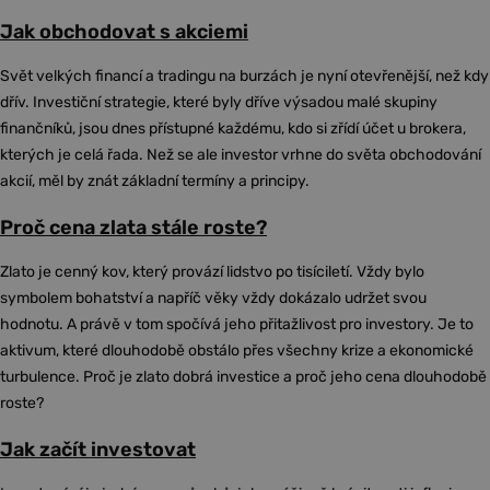
Jak obchodovat s akciemi
Svět velkých financí a tradingu na burzách je nyní otevřenější, než kdy
dřív. Investiční strategie, které byly dříve výsadou malé skupiny
finančníků, jsou dnes přístupné každému, kdo si zřídí účet u brokera,
kterých je celá řada. Než se ale investor vrhne do světa obchodování
akcií, měl by znát základní termíny a principy.
Proč cena zlata stále roste?
Zlato je cenný kov, který provází lidstvo po tisíciletí. Vždy bylo
symbolem bohatství a napříč věky vždy dokázalo udržet svou
hodnotu. A právě v tom spočívá jeho přitažlivost pro investory. Je to
aktivum, které dlouhodobě obstálo přes všechny krize a ekonomické
turbulence. Proč je zlato dobrá investice a proč jeho cena dlouhodobě
roste?
Jak začít investovat