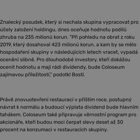
Znalecký posudek, který si nechala skupina vypracovat pro
účely založení holdingu, dnes oceňuje hodnotu podílů
zhruba na 235 milionů korun. "Při pohledu na obrat z roku
2019, který dosahoval 423 milionů korun, a kam by se mělo
hospodaření skupiny v následujících letech vracet, vypadá
ocenění slibně. Pro dlouhodobé investory, kteří dokážou
ocenit hodnotu a mají rádi dividendy, bude Coloseum
zajímavou příležitostí," podotkl Bostl.
Právě znovuotevření restaurací v příštím roce, postupný
návrat k normálu a budoucí výplata dividend bude hlavním
tahákem. Coloseum také připravuje věrnostní program pro
akcionáře, kteří budou moci čerpat slevy deset až 30
procent na konzumaci v restauracích skupiny.