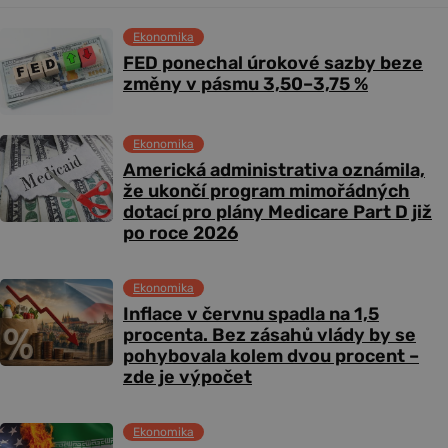
Ekonomika
FED ponechal úrokové sazby beze
změny v pásmu 3,50–3,75 %
Ekonomika
Americká administrativa oznámila,
že ukončí program mimořádných
dotací pro plány Medicare Part D již
po roce 2026
Ekonomika
Inflace v červnu spadla na 1,5
procenta. Bez zásahů vlády by se
pohybovala kolem dvou procent –
zde je výpočet
Ekonomika