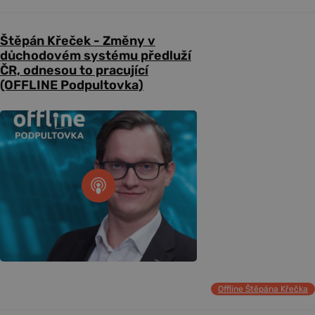
Štěpán Křeček - Změny v
důchodovém systému předluží
ČR, odnesou to pracující
(OFFLINE Podpultovka)
Offline Štěpána Křečka