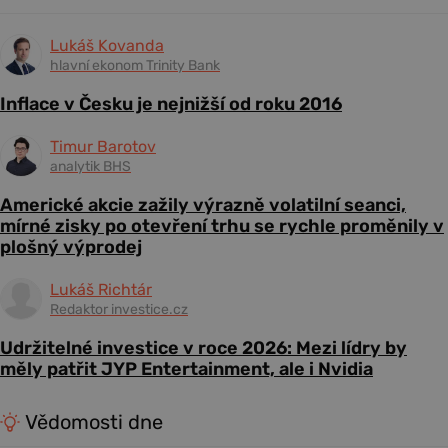
Lukáš Kovanda
hlavní ekonom Trinity Bank
Inflace v Česku je nejnižší od roku 2016
Timur Barotov
analytik BHS
Americké akcie zažily výrazně volatilní seanci,
mírné zisky po otevření trhu se rychle proměnily v
plošný výprodej
Lukáš Richtár
Redaktor investice.cz
Udržitelné investice v roce 2026: Mezi lídry by
měly patřit JYP Entertainment, ale i Nvidia
Vědomosti dne