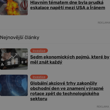
Hlavním tématem dne byla prudká
eskalace napětí mezi USA a Íránem
REKLAMA
Nejnovější články
Investice
Sedm ekonomických pojmů, které by
měl znát každý
Investice
Globální akciové trhy zakončily
obchodní den ve znamení výrazné
rotace zpět do technologického
sektoru
REKLAMA