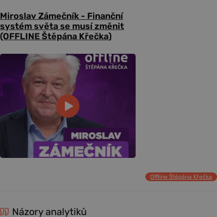
Miroslav Zámečník - Finanční
systém světa se musí změnit
(OFFLINE Štěpána Křečka)
Offline Štěpána Křečka
Názory analytiků