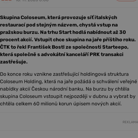
Skupina Coloseum, která provozuje síť italských
restaurací pod stejným názvem, chystá vstup na
pražskou burzu. Na trhu Start hodlá nabídnout až 30
procent akcií. Vstupit chce skupina na jaře příštího roku.
ČTK to řekl František Bostl ze společnosti Starteepo,
která společně s advokátní kanceláří PRK transakci
zastřešuje.
Do konce roku vznikne zastřešující holdingová struktura
Coloseum Holding, která na jaře požádá o schválení veřejné
nabídky akcií Českou národní banku. Na burzu by chtěla
skupina Coloseum vstoupit nejpozději v dubnu a vybrat by
chtěla celkem 60 milionů korun úpisem nových akcií.
REKLAMA