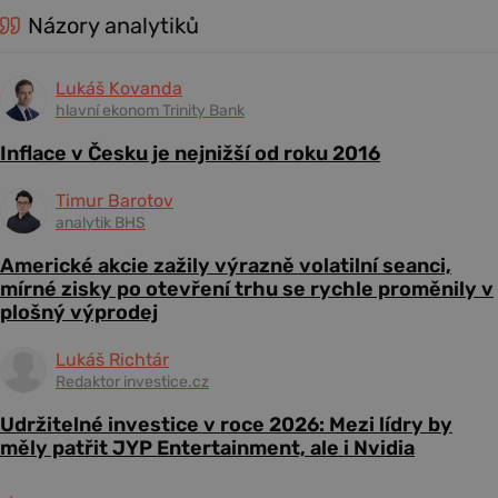
Názory analytiků
Lukáš Kovanda
hlavní ekonom Trinity Bank
Inflace v Česku je nejnižší od roku 2016
Timur Barotov
analytik BHS
Americké akcie zažily výrazně volatilní seanci,
mírné zisky po otevření trhu se rychle proměnily v
plošný výprodej
Lukáš Richtár
Redaktor investice.cz
Udržitelné investice v roce 2026: Mezi lídry by
měly patřit JYP Entertainment, ale i Nvidia