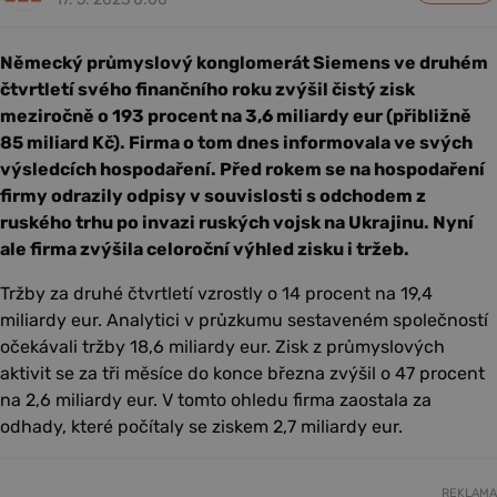
Německý průmyslový konglomerát Siemens ve druhém
čtvrtletí svého finančního roku zvýšil čistý zisk
meziročně o 193 procent na 3,6 miliardy eur (přibližně
85 miliard Kč). Firma o tom dnes informovala ve svých
výsledcích hospodaření. Před rokem se na hospodaření
firmy odrazily odpisy v souvislosti s odchodem z
ruského trhu po invazi ruských vojsk na Ukrajinu. Nyní
ale firma zvýšila celoroční výhled zisku i tržeb.
Tržby za druhé čtvrtletí vzrostly o 14 procent na 19,4
miliardy eur. Analytici v průzkumu sestaveném společností
očekávali tržby 18,6 miliardy eur. Zisk z průmyslových
aktivit se za tři měsíce do konce března zvýšil o 47 procent
na 2,6 miliardy eur. V tomto ohledu firma zaostala za
odhady, které počítaly se ziskem 2,7 miliardy eur.
REKLAMA