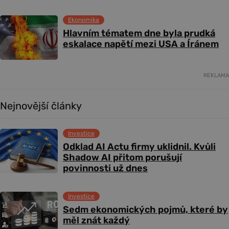
Ekonomika
Hlavním tématem dne byla prudká
eskalace napětí mezi USA a Íránem
REKLAMA
Nejnovější články
Investice
Odklad AI Actu firmy uklidnil. Kvůli
Shadow AI přitom porušují
povinnosti už dnes
Investice
Sedm ekonomických pojmů, které by
měl znát každý