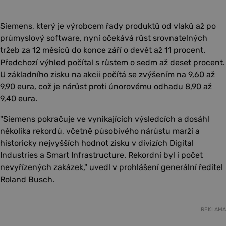
Siemens, který je výrobcem řady produktů od vlaků až po
průmyslový software, nyní očekává růst srovnatelných
tržeb za 12 měsíců do konce září o devět až 11 procent.
Předchozí výhled počítal s růstem o sedm až deset procent.
U základního zisku na akcii počítá se zvýšením na 9,60 až
9,90 eura, což je nárůst proti únorovému odhadu 8,90 až
9,40 eura.
"Siemens pokračuje ve vynikajících výsledcích a dosáhl
několika rekordů, včetně působivého nárůstu marží a
historicky nejvyšších hodnot zisku v divizích Digital
Industries a Smart Infrastructure. Rekordní byl i počet
nevyřízených zakázek," uvedl v prohlášení generální ředitel
Roland Busch.
REKLAMA