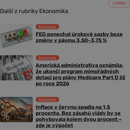
Sdílet
Další z rubriky Ekonomika
Ekonomika
FED ponechal úrokové sazby beze
změny v pásmu 3,50–3,75 %
Ekonomika
Americká administrativa oznámila,
že ukončí program mimořádných
dotací pro plány Medicare Part D již
po roce 2026
Ekonomika
Inflace v červnu spadla na 1,5
procenta. Bez zásahů vlády by se
pohybovala kolem dvou procent –
zde je výpočet