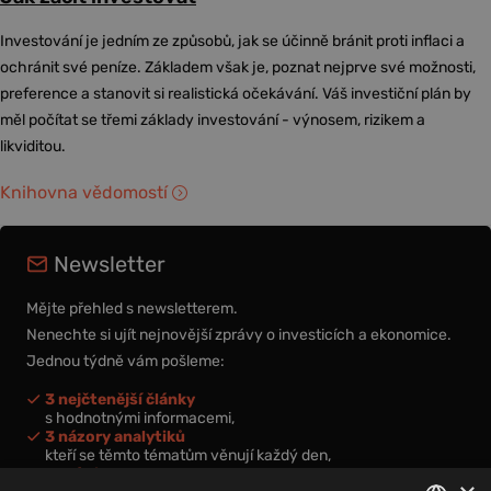
Investování je jedním ze způsobů, jak se účinně bránit proti inflaci a
ochránit své peníze. Základem však je, poznat nejprve své možnosti,
preference a stanovit si realistická očekávání. Váš investiční plán by
měl počítat se třemi základy investování - výnosem, rizikem a
likviditou.
Knihovna vědomostí
Newsletter
Mějte přehled s newsletterem.
Nenechte si ujít nejnovější zprávy o investicích a ekonomice.
Jednou týdně vám pošleme:
3 nejčtenější články
s hodnotnými informacemi,
3 názory analytiků
kteří se těmto tématům věnují každý den,
nová videa a podcasty