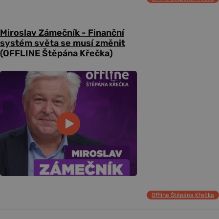
Miroslav Zámečník - Finanční
systém světa se musí změnit
(OFFLINE Štěpána Křečka)
Offline Štěpána Křečka