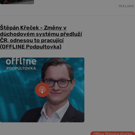
REKLAMA
Štěpán Křeček - Změny v
důchodovém systému předluží
ČR, odnesou to pracující
(OFFLINE Podpultovka)
Offline Štěpána Křečka