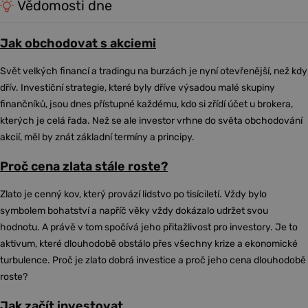
Vědomosti dne
Jak obchodovat s akciemi
Svět velkých financí a tradingu na burzách je nyní otevřenější, než kdy
dřív. Investiční strategie, které byly dříve výsadou malé skupiny
finančníků, jsou dnes přístupné každému, kdo si zřídí účet u brokera,
kterých je celá řada. Než se ale investor vrhne do světa obchodování
akcií, měl by znát základní termíny a principy.
Proč cena zlata stále roste?
Zlato je cenný kov, který provází lidstvo po tisíciletí. Vždy bylo
symbolem bohatství a napříč věky vždy dokázalo udržet svou
hodnotu. A právě v tom spočívá jeho přitažlivost pro investory. Je to
aktivum, které dlouhodobě obstálo přes všechny krize a ekonomické
turbulence. Proč je zlato dobrá investice a proč jeho cena dlouhodobě
roste?
Jak začít investovat