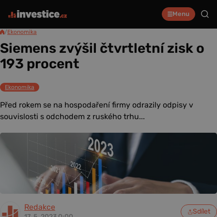
Menu
/
Ekonomika
Siemens zvýšil čtvrtletní zisk o
193 procent
Ekonomika
Před rokem se na hospodaření firmy odrazily odpisy v
souvislosti s odchodem z ruského trhu...
Redakce
Sdílet
17. 5. 2023 0:00