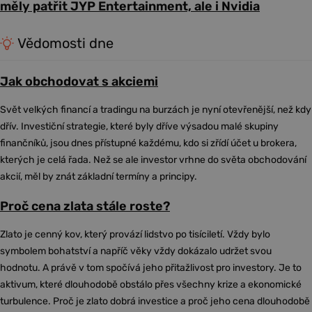
měly patřit JYP Entertainment, ale i Nvidia
Vědomosti dne
Jak obchodovat s akciemi
Svět velkých financí a tradingu na burzách je nyní otevřenější, než kdy
dřív. Investiční strategie, které byly dříve výsadou malé skupiny
finančníků, jsou dnes přístupné každému, kdo si zřídí účet u brokera,
kterých je celá řada. Než se ale investor vrhne do světa obchodování
akcií, měl by znát základní termíny a principy.
Proč cena zlata stále roste?
Zlato je cenný kov, který provází lidstvo po tisíciletí. Vždy bylo
symbolem bohatství a napříč věky vždy dokázalo udržet svou
hodnotu. A právě v tom spočívá jeho přitažlivost pro investory. Je to
aktivum, které dlouhodobě obstálo přes všechny krize a ekonomické
turbulence. Proč je zlato dobrá investice a proč jeho cena dlouhodobě