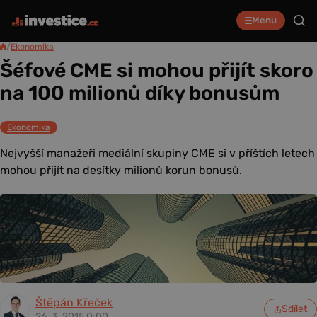
Menu
/
Ekonomika
Šéfové CME si mohou přijít skoro
na 100 milionů díky bonusům
Ekonomika
Nejvyšší manažeři mediální skupiny CME si v příštích letech
mohou přijít na desítky milionů korun bonusů.
Štěpán Křeček
Sdílet
26. 3. 2015 0:00