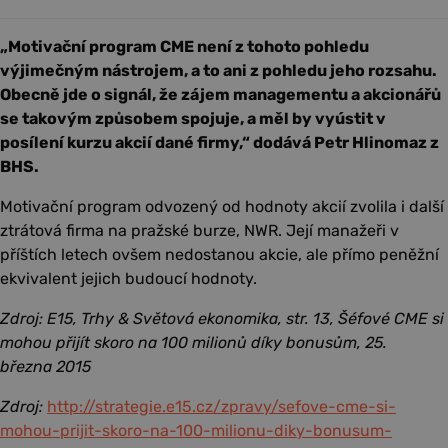
„Motivační program CME není z tohoto pohledu
výjimečným nástrojem, a to ani z pohledu jeho rozsahu.
Obecně jde o signál, že zájem managementu a akcionářů
se takovým způsobem spojuje, a měl by vyústit v
posílení kurzu akcií dané firmy,“ dodává Petr Hlinomaz z
BHS.
Motivační program odvozený od hodnoty akcií zvolila i další
ztrátová firma na pražské burze, NWR. Její manažeři v
příštích letech ovšem nedostanou akcie, ale přímo peněžní
ekvivalent jejich budoucí hodnoty.
Zdroj: E15, Trhy & Světová ekonomika,
str. 13
,
Šéfové CME si
mohou přijít skoro na 100 milionů díky bonusům,
25.
března 2015
Zdroj:
http://strategie.e15.cz/zpravy/sefove-cme-si-
mohou-prijit-skoro-na-100-milionu-diky-bonusum-