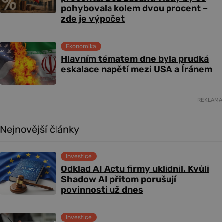
pohybovala kolem dvou procent –
zde je výpočet
Ekonomika
Hlavním tématem dne byla prudká
eskalace napětí mezi USA a Íránem
REKLAMA
Nejnovější články
Investice
Odklad AI Actu firmy uklidnil. Kvůli
Shadow AI přitom porušují
povinnosti už dnes
Investice