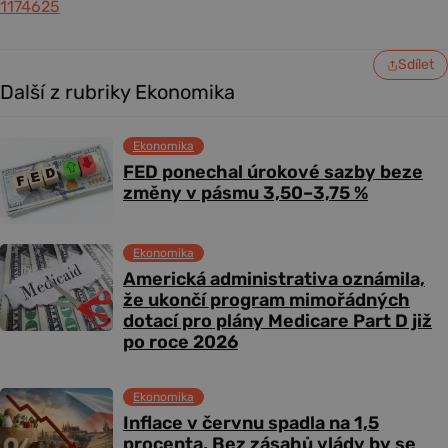
1174625
Sdílet
Další z rubriky Ekonomika
Ekonomika
FED ponechal úrokové sazby beze
změny v pásmu 3,50–3,75 %
Ekonomika
Americká administrativa oznámila,
že ukončí program mimořádných
dotací pro plány Medicare Part D již
po roce 2026
Ekonomika
Inflace v červnu spadla na 1,5
procenta. Bez zásahů vlády by se