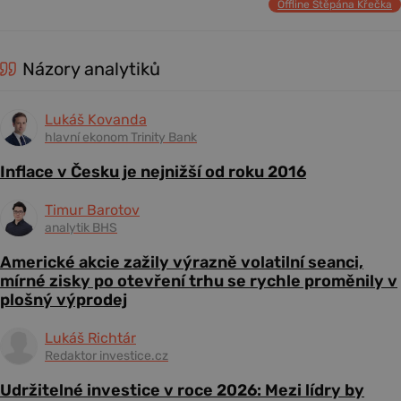
Offline Štěpána Křečka
Názory analytiků
Lukáš Kovanda
hlavní ekonom Trinity Bank
Inflace v Česku je nejnižší od roku 2016
Timur Barotov
analytik BHS
Americké akcie zažily výrazně volatilní seanci,
mírné zisky po otevření trhu se rychle proměnily v
plošný výprodej
Lukáš Richtár
Redaktor investice.cz
Udržitelné investice v roce 2026: Mezi lídry by