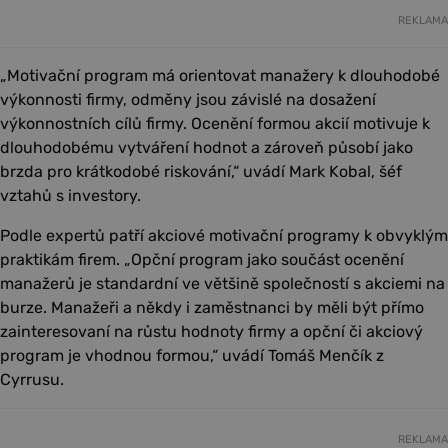
REKLAMA
„Motivační program má orientovat manažery k dlouhodobé
výkonnosti firmy, odměny jsou závislé na dosažení
výkonnostních cílů firmy. Ocenění formou akcií motivuje k
dlouhodobému vytváření hodnot a zároveň působí jako
brzda pro krátkodobé riskování,“ uvádí Mark Kobal, šéf
vztahů s investory.
Podle expertů patří akciové motivační programy k obvyklým
praktikám firem. „Opční program jako součást ocenění
manažerů je standardní ve většině společností s akciemi na
burze. Manažeři a někdy i zaměstnanci by měli být přímo
zainteresovaní na růstu hodnoty firmy a opční či akciový
program je vhodnou formou,“ uvádí Tomáš Menčík z
Cyrrusu.
REKLAMA