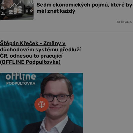
Sedm ekonomických pojmů, které by
měl znát každý
REKLAMA
Štěpán Křeček - Změny v
důchodovém systému předluží
ČR, odnesou to pracující
(OFFLINE Podpultovka)