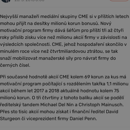
Nejvyšší manažeři mediální skupiny CME si v příštích letech
mohou přijít na desítky milionů korun bonusů. Nový
motivační program firmy dává šéfům pro příští tři až čtyři
roky příslib zisku více než milionu akcií firmy v závislosti na
výsledcích společnosti. CME, jehož hospodaření skončilo v
minulém roce více než čtvrtmiliardovou ztrátou, se tak
snaží mobilizovat manažerské síly pro návrat firmy do
černých čísel.
Při současné hodnotě akcií CME kolem 69 korun za kus má
motivační program počítající s rozdělením takřka 1,1 milionu
akcií během let 2017 a 2018 aktuálně hodnotu kolem 75
milionů korun. O tři čtvrtiny z tohoto balíku akcií se podělí
ředitelský tandem Michael Del Nin a Christoph Mainusch.
Přes sto tisíc akcií mohou získat i finanční ředitel David
Sturgeon či viceprezident firmy Daniel Penn.