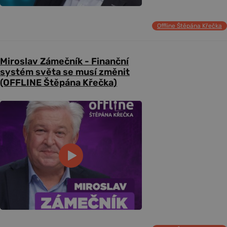
Offline Štěpána Křečka
Miroslav Zámečník - Finanční
systém světa se musí změnit
(OFFLINE Štěpána Křečka)