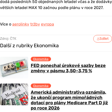
dodá posledních 50 objednaných letadel včas a že dodávky
větších letadel MAX 10 začnou podle plánu v roce 2027.
Více o
aerolinky
tržby
evropa
Zdroj: ČTK
Sdílet
Další z rubriky Ekonomika
Ekonomika
FED ponechal úrokové sazby beze
změny v pásmu 3,50–3,75 %
Ekonomika
Americká administrativa oznámila,
že ukončí program mimořádných
dotací pro plány Medicare Part D již
po roce 2026