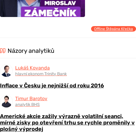
Offline Štěpána Křečka
Názory analytiků
Lukáš Kovanda
hlavní ekonom Trinity Bank
Inflace v Česku je nejnižší od roku 2016
Timur Barotov
analytik BHS
Americké akcie zažily výrazně volatilní seanci,
mírné zisky po otevření trhu se rychle proměnily v
plošný výprodej