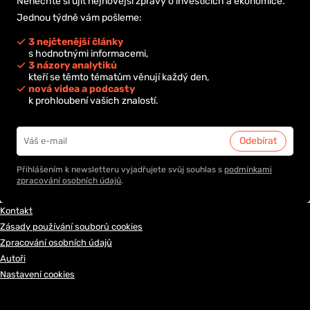
Nenechte si ujít nejnovější zprávy o investicích a ekonomice.
Jednou týdně vám pošleme:
3 nejčtenější články
s hodnotnými informacemi,
3 názory analytiků
kteří se těmto tématům věnují každý den,
nová videa a podcasty
k prohloubení vašich znalostí.
Přihlášením k newsletteru vyjadřujete svůj souhlas s
podmínkami
zpracování osobních údajů
.
Kontakt
Zásady používání souborů cookies
Zpracování osobních údajů
Autoři
Nastavení cookies