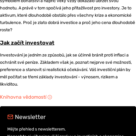
symbolem bohatství a napříč věky vždy dokázalo udržet svou
hodnotu. A právě v tom spočívá jeho přitažlivost pro investory. Je to
aktivum, které dlouhodobě obstálo přes všechny krize a ekonomické
turbulence. Proč je zlato dobrá investice a proč jeho cena dlouhodobě
roste?
Jak začít investovat
Investování je jedním ze způsobů, jak se účinně bránit proti inflaci a
ochránit své peníze. Základem však je, poznat nejprve své možnosti,
preference a stanovit si realistická očekávání. Váš investiční plán by
měl počítat se třemi základy investování - výnosem, rizikem a
likviditou.
Knihovna vědomostí
Newsletter
Mějte přehled s newsletterem.