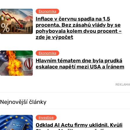
Ekonomika
Inflace v červnu spadla na 1,5
procenta. Bez zásahů vlády by se
pohybovala kolem dvou procent –
zde je výpočet
Ekonomika
Hlavním tématem dne byla prudká
eskalace napětí mezi USA a Íránem
REKLAMA
Nejnovější články
Investice
Odklad AI Actu firmy uklidnil. Kvůli