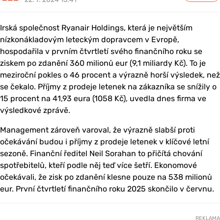
Irská společnost Ryanair Holdings, která je největším
nízkonákladovým leteckým dopravcem v Evropě,
hospodařila v prvním čtvrtletí svého finančního roku se
ziskem po zdanění 360 milionů eur (9,1 miliardy Kč). To je
meziroční pokles o 46 procent a výrazně horší výsledek, než
se čekalo. Příjmy z prodeje letenek na zákazníka se snížily o
15 procent na 41,93 eura (1058 Kč), uvedla dnes firma ve
výsledkové zprávě.
Management zároveň varoval, že výrazně slabší proti
očekávání budou i příjmy z prodeje letenek v klíčové letní
sezoně. Finanční ředitel Neil Sorahan to přičítá chování
spotřebitelů, kteří podle něj teď více šetří. Ekonomové
očekávali, že zisk po zdanění klesne pouze na 538 milionů
eur. První čtvrtletí finančního roku 2025 skončilo v červnu.
REKLAMA