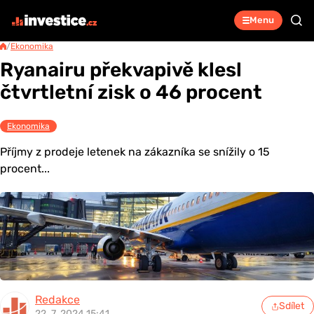
Menu
/
Ekonomika
Ryanairu překvapivě klesl
čtvrtletní zisk o 46 procent
Ekonomika
Příjmy z prodeje letenek na zákazníka se snížily o 15
procent...
Redakce
Sdílet
22. 7. 2024 15:41