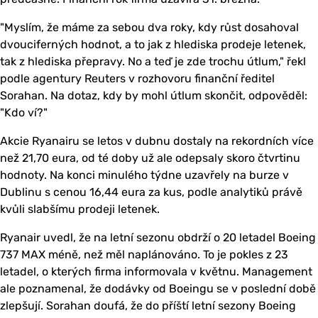
"Myslím, že máme za sebou dva roky, kdy růst dosahoval
dvouciferných hodnot, a to jak z hlediska prodeje letenek,
tak z hlediska přepravy. No a teď je zde trochu útlum," řekl
podle agentury Reuters v rozhovoru finanční ředitel
Sorahan. Na dotaz, kdy by mohl útlum skončit, odpověděl:
"Kdo ví?"
Akcie Ryanairu se letos v dubnu dostaly na rekordních více
než 21,70 eura, od té doby už ale odepsaly skoro čtvrtinu
hodnoty. Na konci minulého týdne uzavřely na burze v
Dublinu s cenou 16,44 eura za kus, podle analytiků právě
kvůli slabšímu prodeji letenek.
Ryanair uvedl, že na letní sezonu obdrží o 20 letadel Boeing
737 MAX méně, než měl naplánováno. To je pokles z 23
letadel, o kterých firma informovala v květnu. Management
ale poznamenal, že dodávky od Boeingu se v poslední době
zlepšují. Sorahan doufá, že do příští letní sezony Boeing