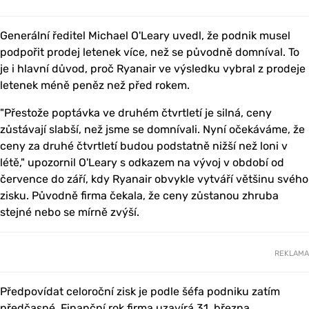
Generální ředitel Michael O'Leary uvedl, že podnik musel
podpořit prodej letenek více, než se původně domníval. To
je i hlavní důvod, proč Ryanair ve výsledku vybral z prodeje
letenek méně peněz než před rokem.
"Přestože poptávka ve druhém čtvrtletí je silná, ceny
zůstávají slabší, než jsme se domnívali. Nyní očekáváme, že
ceny za druhé čtvrtletí budou podstatně nižší než loni v
létě," upozornil O'Leary s odkazem na vývoj v období od
července do září, kdy Ryanair obvykle vytváří většinu svého
zisku. Původně firma čekala, že ceny zůstanou zhruba
stejné nebo se mírně zvýší.
REKLAMA
Předpovídat celoroční zisk je podle šéfa podniku zatím
předčasné. Finanční rok firma uzavírá 31. března.