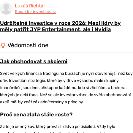
Lukáš Richtár
Redaktor investice.cz
Udržitelné investice v roce 2026: Mezi lídry by
měly patřit JYP Entertainment, ale i Nvidia
Vědomosti dne
Jak obchodovat s akciemi
Svět velkých financí a tradingu na burzách je nyní otevřenější, než kdy
dřív. Investiční strategie, které byly dříve výsadou malé skupiny
finančníků, jsou dnes přístupné každému, kdo si zřídí účet u brokera,
kterých je celá řada. Než se ale investor vrhne do světa obchodování
akcií, měl by znát základní termíny a principy.
Proč cena zlata stále roste?
Zlato je cenný kov, který provází lidstvo po tisíciletí. Vždy bylo